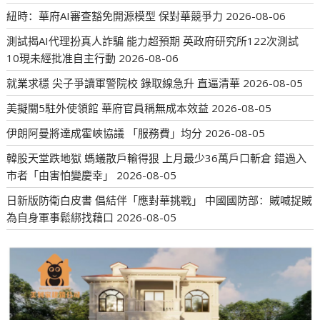
紐時：華府AI審查豁免開源模型 保對華競爭力
2026-08-06
測試揭AI代理扮真人詐騙 能力超預期 英政府研究所122次測試
10現未經批准自主行動
2026-08-06
就業求穩 尖子爭讀軍警院校 錄取線急升 直逼清華
2026-08-05
美擬關5駐外使領館 華府官員稱無成本效益
2026-08-05
伊朗阿曼將達成霍峽協議 「服務費」均分
2026-08-05
韓股天堂跌地獄 螞蟻散戶輸得狠 上月最少36萬戶口斬倉 錯過入
市者「由害怕變慶幸」
2026-08-05
日新版防衛白皮書 倡結伴「應對華挑戰」 中國國防部：賊喊捉賊
為自身軍事鬆綁找藉口
2026-08-05