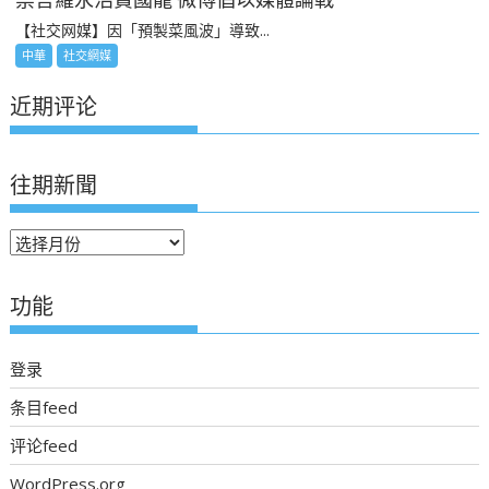
【社交网媒】因「預製菜風波」導致...
中華
社交網媒
近期评论
往期新聞
往
期
新
功能
聞
登录
条目feed
评论feed
WordPress.org