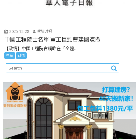
2025-12-28
熊猫时报
中國工程院士名單 軍工巨頭曹建國遭撤
【政情】中國工程院官網昨在「全體...
中華
政情