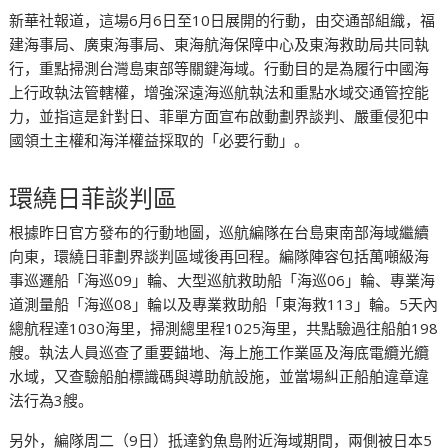
新華社報道，這場6月6日至10日展開的行動，由交通部組織，福
建海事局、廣東海事局、東海航海保障中心及東海救助局共同執
行，重點掃測台灣島東部等關鍵海域。行動目的是為履行中國海
上行政執法管轄權，增強深遠海巡航執法和重點水域交通管控能
力，並指這是針對日、菲單方面宣布啟動劃界談判、嚴重侵犯中
國領土主權和海洋權益採取的「必要行動」。
環繞日菲談判區
根據昨日官方發布的行動地圖，巡航編隊在台島東南部海域繼續
向東，環繞日菲劃界談判區域後再回程。編隊陣容包括萬噸級海
事巡邏船「海巡09」輪、大型巡航救助船「海巡06」輪、專業海
道測量船「海巡08」輪以及專業救助船「東海救113」輪。5天內
總航程達1030海里，掃測總里程1025海里，共點驗過往船舶198
艘。執法人員巡查了重要錨地、海上施工作業區及海底電纜光纜
水域，又查驗船舶標識碼與導助航設施，並當場糾正船舶違章違
法行為3艘。
另外，編隊周二（9日）抵達釣魚島附近海域期間，兩側被日本5