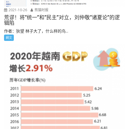
2021-10-26
熊猫时报
荒谬！将“统一”和“民主”对立，刘仲敬“诸夏论”的逻
辑陷
作者：狄望 林子大了，什么样的鸟...
網文