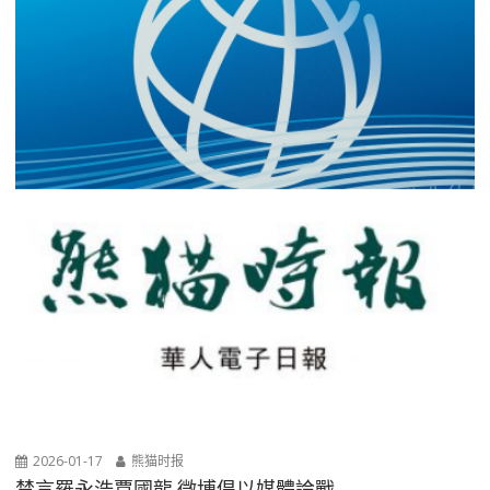
2026-01-17
熊猫时报
禁言羅永浩賈國龍 微博倡以媒體論戰