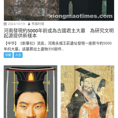
2024-10-19
熊猫时报
河南發現約5000年前或為古國君主大墓 為研究文明
起源提供新樣本
【中华】《新華社》消息，河南永城王莊遺址發現一座距今約5000
年的大墓，該墓葬出土遺物350餘件...
中華
人文