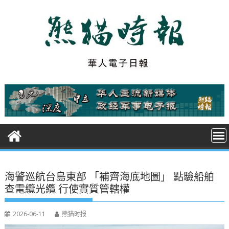
S
k
i
p
t
o
c
o
n
t
e
n
t
海警巡航台島東部 「補齊海底地圖」 點驗船舶
查電纜光纜 行使實質管轄權
2026-06-11
熊猫时报