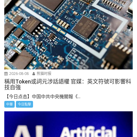
2026-08-08
熊猫时报
稱用Token或詞元涉話語權 官媒：英文符號可影響科
技自強
【今日点击】中国中共中央機關報《...
中華
今日點擊