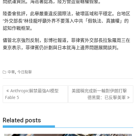
問航運資訊。海巡署認為，陸方營造管轄權假象。
陸委會批評，此舉嚴重違反國際法，破壞區域和平穩定。台地区
“外交部長”林佳龍呼籲外界不要落入中共「假執法、真擴權」的
認知作戰框架。
儘管北京強烈反制，彭博社報道，菲律賓外交部長拉紮羅周三在
東京表示，菲律賓仍計劃與日本就海上邊界問題展開談判。
,
中華
今日點擊
文
Anthropic解禁最強AI模型
美國稱完成新一輪對伊朗打擊
章
Fable 5
德黑蘭：已反擊美軍
导
航
Related posts