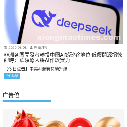
2026-08-08
熊猫时报
非洲各国開發者轉投中國AI撼矽谷地位 低價開源招徠
紐時：華領導人將AI作軟實力
【今日点击】中美AI競賽持續升級...
今日點擊
广告位