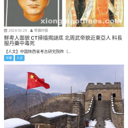
2024-03-29
熊猫时报
鮮卑人面貌 CT掃描揭謎底 北周武帝貌近東亞人 料長
服丹藥中毒死
【人文】中国陜西省考古研究院昨（...
中華
人文