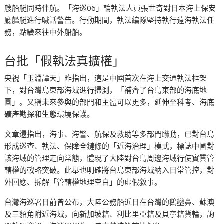
艘船艇同時伴航。「海巡06」輪執法人員張世奇對日本海上保安
廳艦艇進行喊話警告。行動期間，執法編隊堅持執行遠海執法任
務，點驗來往中外船舶。
台批「假執法真擴權」
央視「玉淵譚天」昨指出，這是中國首次在海上交通執法框架
下，對台灣島東部海域進行掃測，「補齊了台島東部的海底地
圖」。又稱未來參與的部門和主體可以更多，延伸至科考、海底
礦產勘探和生態環境保護。
文章還指出，海事、海警、航保及救助等多部門聯動，已對台島
形成巡查、執法、保障全鏈條的「近海治理」模式，標誌中國對
該海域的管理走向常態，體現了大陸對台島周邊海域行使實質管
轄權的戰略突破。此舉也明確將台島東部海域納入日常管控，對
外回應、拆解「管轄權地理空白」的虛假敘事。
台灣海巡署日前曾公布，大陸公務船近日在台灣的鵝鑾鼻、蘇澳
及三貂角附近海域，向新加坡籍、利比里亞籍及貝寧籍貨輪，詢