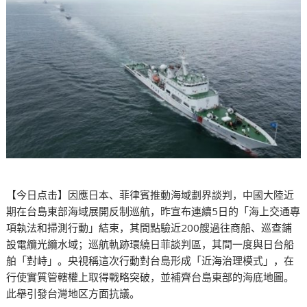
【今日点击】因應日本、菲律賓推動海域劃界談判，中國大陸近
期在台島東部海域展開反制巡航，昨宣布連續5日的「海上交通專
項執法和掃測行動」結束，其間點驗近200艘過往商船、巡查鋪
設電纜光纜水域；巡航軌跡環繞日菲談判區，其間一度與日台船
舶「對峙」。央視稱這次行動對台島形成「近海治理模式」，在
行使實質管轄權上取得戰略突破，並補齊台島東部的海底地圖。
此舉引發台灣地区方面抗議。