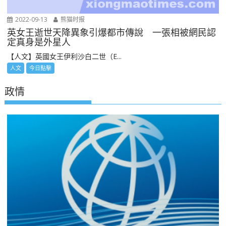
2022-09-13
熊猫时报
英女王逝世天降異象引爆都市傳說 一張相被網民認
定真身是外星人
【人文】英國女王伊利沙白二世（E...
人文
今日點擊
政情