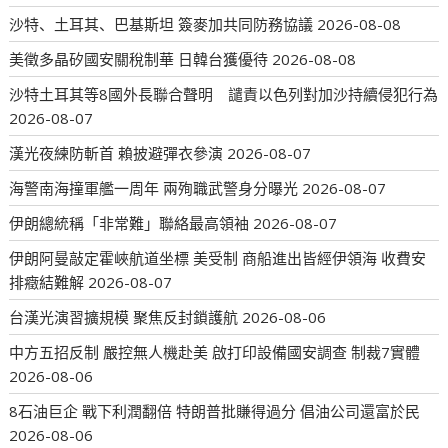
沙特、土耳其、巴基斯坦 簽麥加共同防務協議
2026-08-08
美徵多晶矽國安關稅制華 日韓台獲優待
2026-08-08
沙特土耳其等8國外長聯合聲明 譴責以色列對加沙持續侵犯行為
2026-08-07
漢光夜練防斬首 賴披避彈衣參演
2026-08-07
海警南海撞軍艦一周年 兩殉職武警身分曝光
2026-08-07
伊朗總統稱「非常難」聯絡最高領袖
2026-08-07
伊朗阿曼敲定霍峽航道坐標 美受制 商船進出皆經伊領海 收費安
排癥結難解
2026-08-07
台漢光演習擴規模 聚焦反封鎖護航
2026-08-06
中方五招反制 嚴控無人機赴美 啟打印設備國安調查 制裁7實體
2026-08-06
8石油巨企 戰下利潤翻倍 特朗普批賺得過分 倡油公司還富於民
2026-08-06