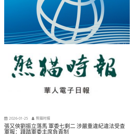
2026-01-25
熊猫时报
張又俠劉振立落馬 軍委七剩二 涉嚴重違紀違法受查
軍報：踐踏軍委主席負責制