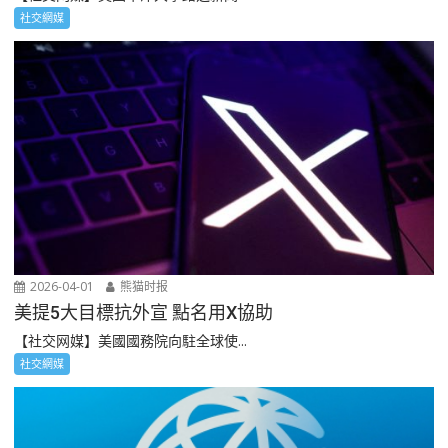
社交網媒
2026-04-01
熊猫时报
美提5大目標抗外宣 點名用X協助
【社交网媒】美國國務院向駐全球使...
社交網媒