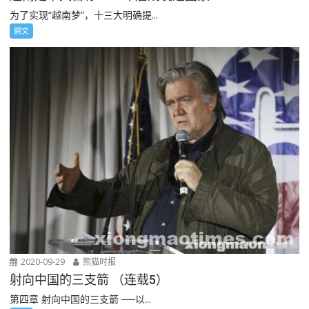
为了实现“越南梦”，十三大明确提...
網文
2020-09-29
熊猫时报
射向中国的三支箭 （连载5）
第四章 射向中国的三支箭 ──以...