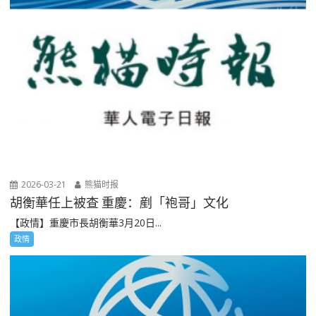
2026-03-21
熊猫时报
胡衡華任上被查 重慶：剷「袍哥」文化
【政情】重慶市長胡衡華3月20日...
政情