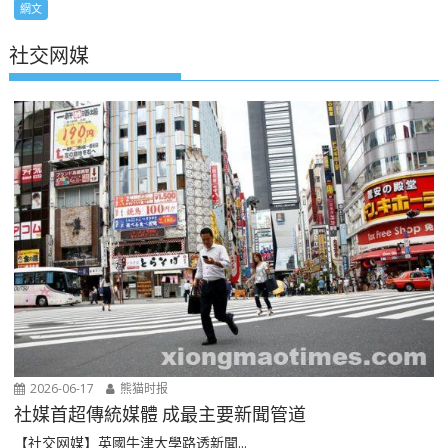
網文
社交网媒
2026-06-17
熊猫时报
社媒首超傳統媒體 成最主要新聞管道
【社交网媒】英國牛津大學路透新聞...