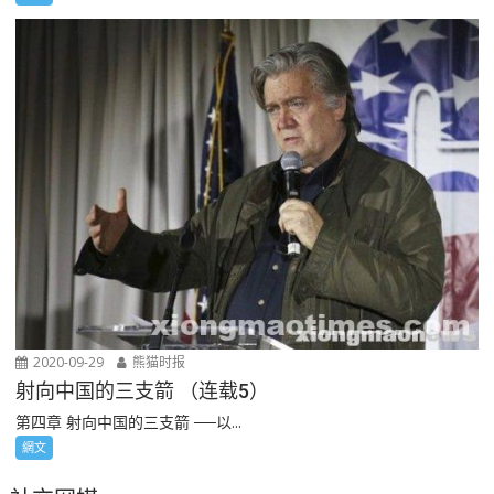
2020-09-29
熊猫时报
射向中国的三支箭 （连载5）
第四章 射向中国的三支箭 ──以...
網文