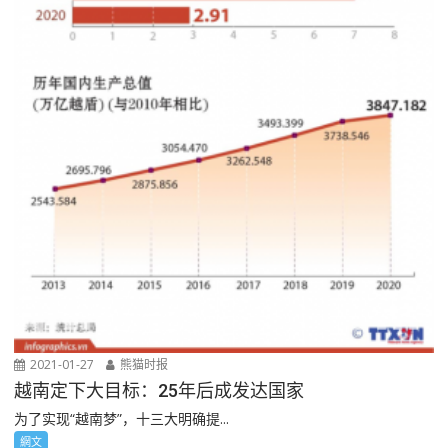
2021-01-27
熊猫时报
越南定下大目标：25年后成发达国家
为了实现“越南梦”，十三大明确提...
網文