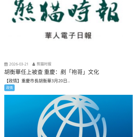
2026-03-21
熊猫时报
胡衡華任上被查 重慶：剷「袍哥」文化
【政情】重慶市長胡衡華3月20日...
政情