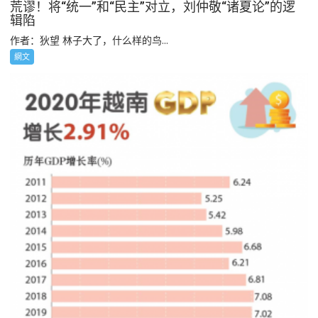
荒谬！将“统一”和“民主”对立，刘仲敬“诸夏论”的逻
辑陷
作者：狄望 林子大了，什么样的鸟...
網文