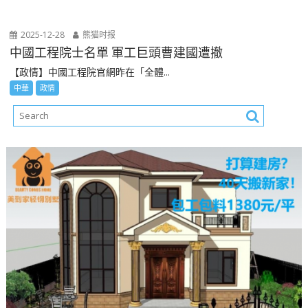
2025-12-28
熊猫时报
中國工程院士名單 軍工巨頭曹建國遭撤
【政情】中國工程院官網昨在「全體...
中華
政情