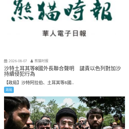
2026-08-07
熊猫时报
沙特土耳其等8國外長聯合聲明 譴責以色列對加沙
持續侵犯行為
【政局】沙特阿拉伯、土耳其等8國...
政局