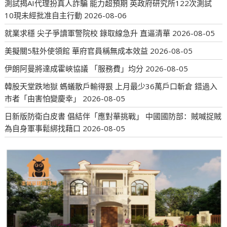
測試揭AI代理扮真人詐騙 能力超預期 英政府研究所122次測試
10現未經批准自主行動
2026-08-06
就業求穩 尖子爭讀軍警院校 錄取線急升 直逼清華
2026-08-05
美擬關5駐外使領館 華府官員稱無成本效益
2026-08-05
伊朗阿曼將達成霍峽協議 「服務費」均分
2026-08-05
韓股天堂跌地獄 螞蟻散戶輸得狠 上月最少36萬戶口斬倉 錯過入
市者「由害怕變慶幸」
2026-08-05
日新版防衛白皮書 倡結伴「應對華挑戰」 中國國防部：賊喊捉賊
為自身軍事鬆綁找藉口
2026-08-05