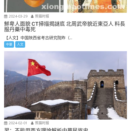
2024-03-29
熊猫时报
鮮卑人面貌 CT掃描揭謎底 北周武帝貌近東亞人 料長
服丹藥中毒死
【人文】中国陜西省考古研究院昨（...
中華
人文
2024-02-01
熊猫时报
習：不能用西方理論解析中華民族史