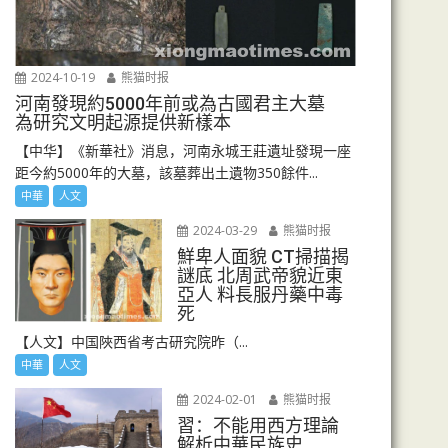
2024-10-19
熊猫时报
河南發現約5000年前或為古國君主大墓
為研究文明起源提供新樣本
【中华】《新華社》消息，河南永城王莊遺址發現一座
距今約5000年的大墓，該墓葬出土遺物350餘件...
中華
人文
2024-03-29
熊猫时报
鮮卑人面貌 CT掃描揭
謎底 北周武帝貌近東
亞人 料長服丹藥中毒
死
【人文】中国陜西省考古研究院昨（...
中華
人文
2024-02-01
熊猫时报
習：不能用西方理論
解析中華民族史