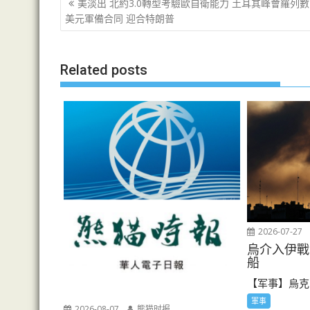
文
美淡出 北約3.0轉型考驗歐自衛能力 土耳其峰會羅列
章
美元軍備合同 迎合特朗普
导
航
Related posts
2026-07-27
烏介入伊戰
船
【军事】烏克
軍事
2026-08-07
熊猫时报