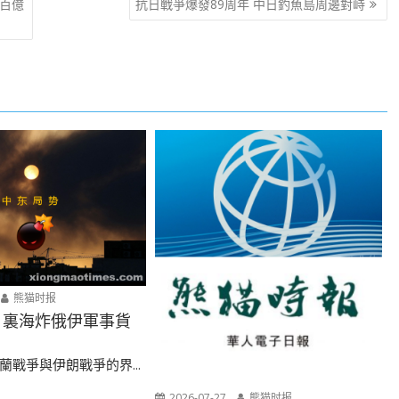
數百億
抗日戰爭爆發89周年 中日釣魚島周邊對峙
熊猫时报
 裏海炸俄伊軍事貨
蘭戰爭與伊朗戰爭的界...
2026-07-27
熊猫时报