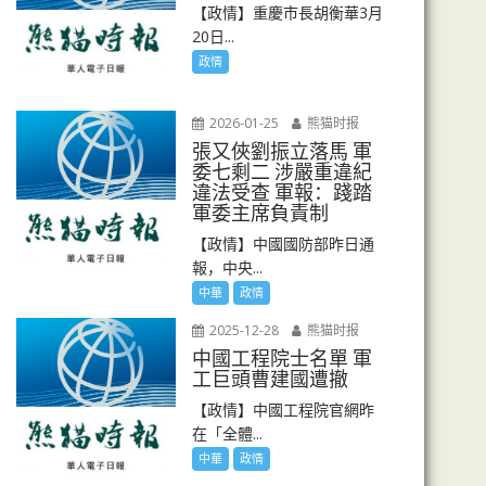
【政情】重慶市長胡衡華3月
20日...
政情
2026-01-25
熊猫时报
張又俠劉振立落馬 軍
委七剩二 涉嚴重違紀
違法受查 軍報：踐踏
軍委主席負責制
【政情】中國國防部昨日通
報，中央...
中華
政情
2025-12-28
熊猫时报
中國工程院士名單 軍
工巨頭曹建國遭撤
【政情】中國工程院官網昨
在「全體...
中華
政情