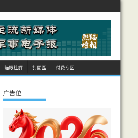
朗阿曼敲定霍峽航道坐標 美受制 商船進出皆經伊領海 收費安排癥結難解
貓眼社評
訂閲區
付费专区
广告位