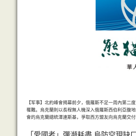
【军事】北約峰會揭幕前夕，俄羅斯不足一周內第二度
罹難。烏克蘭則以長程無人機深入俄羅斯西伯利亞腹地
會的烏克蘭總統澤連斯基，爭取西方盟友向烏克蘭交付
「愛國者」彈瀕耗盡 烏防空現缺