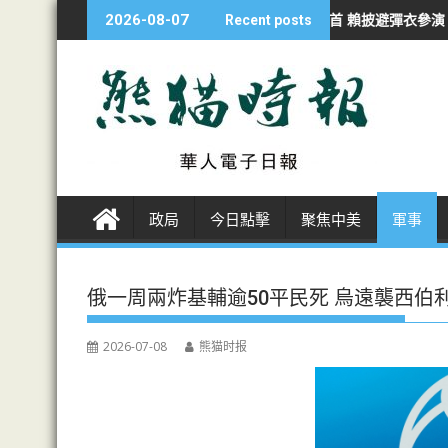
S
沙持續侵犯行為
漢光夜練防斬首 賴披避彈衣參演
海警南海撞軍艦一
2026-08-07
Recent posts
k
i
p
t
o
c
o
n
政局
今日點擊
聚焦中美
軍事
t
e
n
俄一周兩炸基輔逾50平民死 烏遠襲西伯
t
2026-07-08
熊猫时报