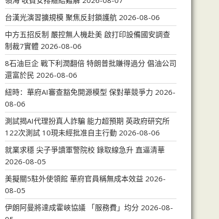
領海 收費安排癥結難解
2026-08-07
台漢光演習擴規模 聚焦反封鎖護航
2026-08-06
中方五招反制 嚴控無人機赴美 啟打印設備國安調查
制裁7實體
2026-08-06
8石油巨企 戰下利潤翻倍 特朗普批賺得過分 倡油公司
還富於民
2026-08-06
紐時：華府AI審查豁免開源模型 保對華競爭力
2026-
08-06
測試揭AI代理扮真人詐騙 能力超預期 英政府研究所
122次測試 10現未經批准自主行動
2026-08-06
就業求穩 尖子爭讀軍警院校 錄取線急升 直逼清華
2026-08-05
美擬關5駐外使領館 華府官員稱無成本效益
2026-
08-05
伊朗阿曼將達成霍峽協議 「服務費」均分
2026-08-