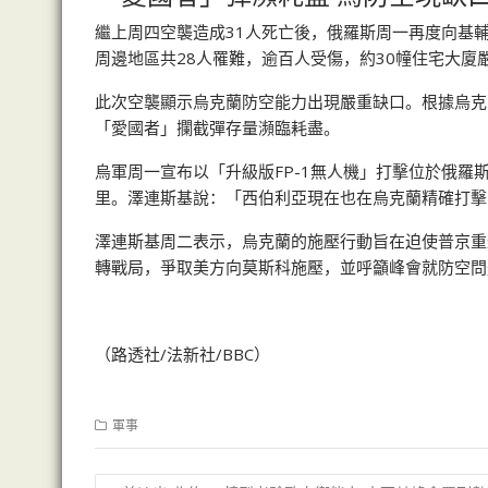
繼上周四空襲造成31人死亡後，俄羅斯周一再度向基輔
周邊地區共28人罹難，逾百人受傷，約30幢住宅大廈
此次空襲顯示烏克蘭防空能力出現嚴重缺口。根據烏克
「愛國者」攔截彈存量瀕臨耗盡。
烏軍周一宣布以「升級版FP-1無人機」打擊位於俄羅
里。澤連斯基說：「西伯利亞現在也在烏克蘭精確打擊
澤連斯基周二表示，烏克蘭的施壓行動旨在迫使普京重
轉戰局，爭取美方向莫斯科施壓，並呼籲峰會就防空問
（路透社/法新社/BBC）
軍事