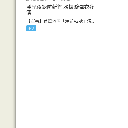
漢光夜練防斬首 賴披避彈衣參
演
【军事】台灣地区「漢光42號」演...
軍事