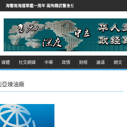
周年 兩殉職武警身分曝光
伊朗總統稱「非常難」聯絡最高領袖
伊
媒體
社交網媒
中華
政情
財經
論道
網文
利亞煉油廠