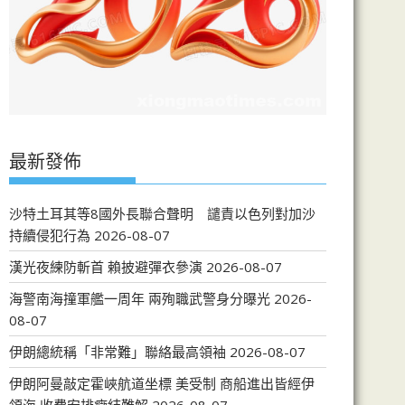
最新發佈
沙特土耳其等8國外長聯合聲明 譴責以色列對加沙
持續侵犯行為
2026-08-07
漢光夜練防斬首 賴披避彈衣參演
2026-08-07
海警南海撞軍艦一周年 兩殉職武警身分曝光
2026-
08-07
伊朗總統稱「非常難」聯絡最高領袖
2026-08-07
伊朗阿曼敲定霍峽航道坐標 美受制 商船進出皆經伊