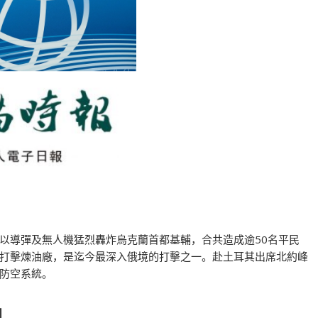
以導彈及無人機猛烈轟炸烏克蘭首都基輔，合共造成逾50名平民
打擊煉油廠，是迄今最深入俄境的打擊之一。赴土耳其出席北約峰
防空系統。
口