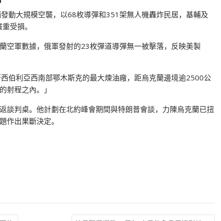
發動大規模空襲，以68枚導彈和351架無人機轟炸民居，基輔及
嚴重受損。
蘭空軍數據，俄軍發射的23枚彈道導彈無一被擊落，反映美製
斯西伯利亞西南部鄂木斯克的最大煉油廠，距烏克蘭邊境逾2500公
的射程之內。」
返談判桌。他計劃在北約峰會期間與特朗普會談，力陳烏克蘭已扭
題作出果斷決定。