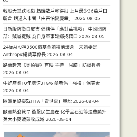
05
韓股天堂跌地獄 螞蟻散戶輸得狠 上月最少36萬戶口
斬倉 錯過入市者「由害怕變慶幸」
2026-08-05
日新版防衛白皮書 倡結伴「應對華挑戰」 中國國防
部：賊喊捉賊 為自身軍事鬆綁找藉口
2026-08-05
24歲AI股神3500億基金婚禮前爆倉 未婚妻是
Anthropic總裁幕僚長
2026-08-04
路蘭赴京《奧德賽》首映 主持「屈膝」訪談捱轟
2026-08-04
牛蛙產業10年增速318% 學者倡「強檢」保質素
2026-08-04
歐洲足協擬就FIFA「賣世盃」興訟
2026-08-04
歐洲熱浪乾旱 衝擊民生農產 化學品石油等運費飈升
英大小麥蔬菜收成減
2026-08-04