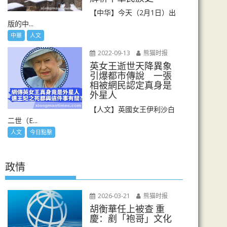
【中华】今天（2月1日）出
版的中...
中華
人文
2022-09-13
熊猫时报
英女王逝世天降異象
引爆都市傳說 一張
相被網民認定真身是
外星人
【人文】英國女王伊利沙白
二世（E...
人文
今日點擊
政情
2026-03-21
熊猫时报
胡衡華任上被查 重
慶：剷「袍哥」文化