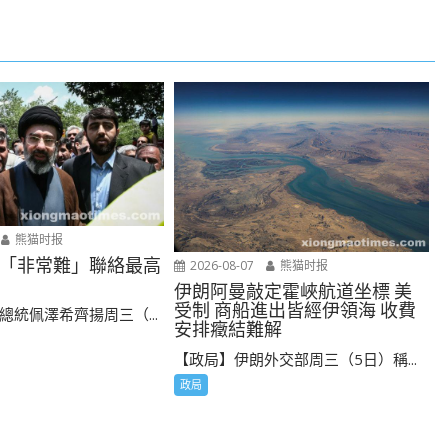
熊猫时报
「非常難」聯絡最高
2026-08-07
熊猫时报
伊朗阿曼敲定霍峽航道坐標 美
受制 商船進出皆經伊領海 收費
總統佩澤希齊揚周三（...
安排癥結難解
【政局】伊朗外交部周三（5日）稱...
政局