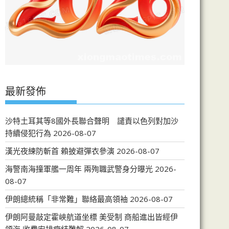
最新發佈
沙特土耳其等8國外長聯合聲明 譴責以色列對加沙
持續侵犯行為
2026-08-07
漢光夜練防斬首 賴披避彈衣參演
2026-08-07
海警南海撞軍艦一周年 兩殉職武警身分曝光
2026-
08-07
伊朗總統稱「非常難」聯絡最高領袖
2026-08-07
伊朗阿曼敲定霍峽航道坐標 美受制 商船進出皆經伊