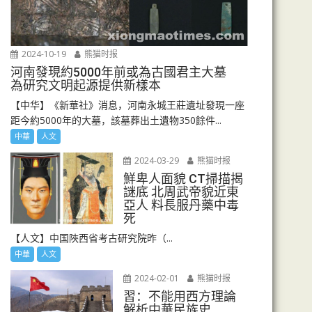
2024-10-19
熊猫时报
河南發現約5000年前或為古國君主大墓
為研究文明起源提供新樣本
【中华】《新華社》消息，河南永城王莊遺址發現一座
距今約5000年的大墓，該墓葬出土遺物350餘件...
中華
人文
2024-03-29
熊猫时报
鮮卑人面貌 CT掃描揭
謎底 北周武帝貌近東
亞人 料長服丹藥中毒
死
【人文】中国陜西省考古研究院昨（...
中華
人文
2024-02-01
熊猫时报
習：不能用西方理論
解析中華民族史