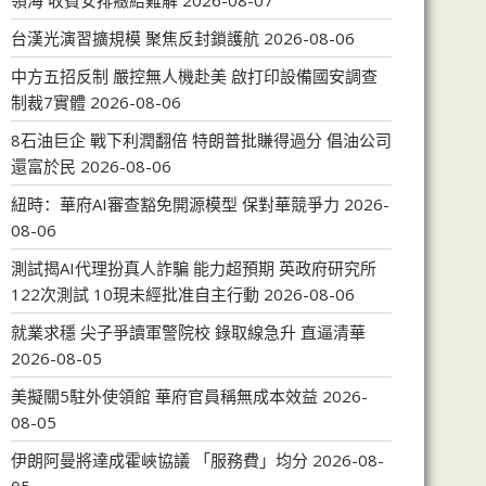
領海 收費安排癥結難解
2026-08-07
台漢光演習擴規模 聚焦反封鎖護航
2026-08-06
中方五招反制 嚴控無人機赴美 啟打印設備國安調查
制裁7實體
2026-08-06
8石油巨企 戰下利潤翻倍 特朗普批賺得過分 倡油公司
還富於民
2026-08-06
紐時：華府AI審查豁免開源模型 保對華競爭力
2026-
08-06
測試揭AI代理扮真人詐騙 能力超預期 英政府研究所
122次測試 10現未經批准自主行動
2026-08-06
就業求穩 尖子爭讀軍警院校 錄取線急升 直逼清華
2026-08-05
美擬關5駐外使領館 華府官員稱無成本效益
2026-
08-05
伊朗阿曼將達成霍峽協議 「服務費」均分
2026-08-