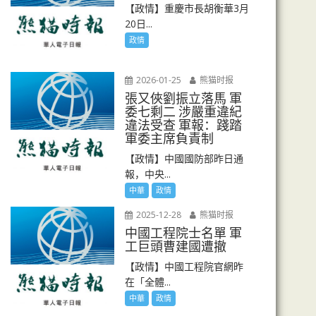
【政情】重慶市長胡衡華3月
20日...
政情
2026-01-25
熊猫时报
張又俠劉振立落馬 軍
委七剩二 涉嚴重違紀
違法受查 軍報：踐踏
軍委主席負責制
【政情】中國國防部昨日通
報，中央...
中華
政情
2025-12-28
熊猫时报
中國工程院士名單 軍
工巨頭曹建國遭撤
【政情】中國工程院官網昨
在「全體...
中華
政情