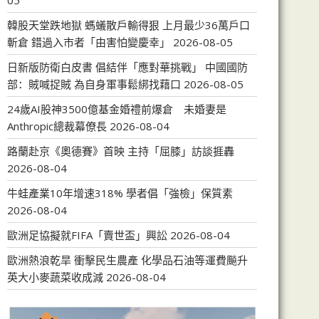
05
韓股天堂跌地獄 螞蟻散戶輸得狠 上月最少36萬戶口
斬倉 錯過入市者「由害怕變慶幸」
2026-08-05
日新版防衛白皮書 倡結伴「應對華挑戰」 中國國防
部：賊喊捉賊 為自身軍事鬆綁找藉口
2026-08-05
24歲AI股神3500億基金婚禮前爆倉 未婚妻是
Anthropic總裁幕僚長
2026-08-04
路蘭赴京《奧德賽》首映 主持「屈膝」訪談捱轟
2026-08-04
牛蛙產業10年增速318% 學者倡「強檢」保質素
2026-08-04
歐洲足協擬就FIFA「賣世盃」興訟
2026-08-04
歐洲熱浪乾旱 衝擊民生農產 化學品石油等運費飈升
英大小麥蔬菜收成減
2026-08-04