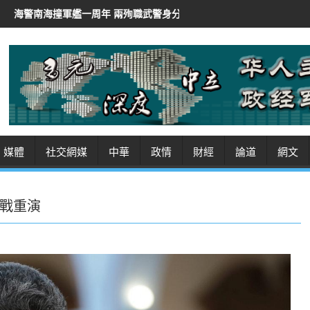
年 兩殉職武警身分曝光
伊朗總統稱「非常難」聯絡最高領袖
伊朗
媒體
社交網媒
中華
政情
財經
論道
網文
戰重演