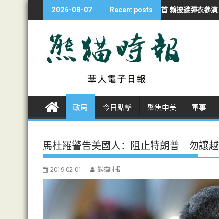
S
持續侵犯行為
漢光夜練防斬首 賴披避彈衣參演
海警南海撞軍艦一周
2026-08-07
Recent posts
k
i
p
t
o
c
o
n
政局
今日點擊
聚焦中美
軍事
t
e
n
馬杜羅警告美國人：阻止特朗普 勿讓越
t
2019-02-01
熊猫时报