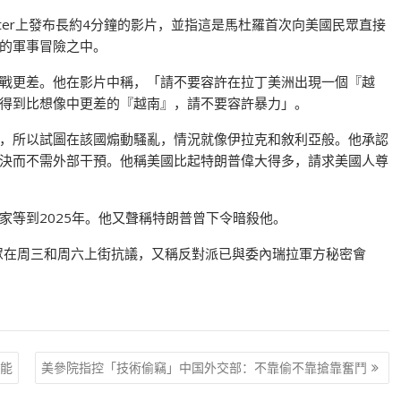
witter上發布長約4分鐘的影片，並指這是馬杜羅首次向美國民眾直接
的軍事冒險之中。
戰更差。他在影片中稱，「請不要容許在拉丁美洲出現一個『越
得到比想像中更差的『越南』，請不要容許暴力」。
，所以試圖在該國煽動騷亂，情況就像伊拉克和敘利亞般。他承認
決而不需外部干預。他稱美國比起特朗普偉大得多，請求美國人尊
家等到2025年。他又聲稱特朗普曾下令暗殺他。
號召民眾在周三和周六上街抗議，又稱反對派已與委內瑞拉軍方秘密會
能
美參院指控「技術偷竊」中国外交部：不靠偷不靠搶靠奮鬥