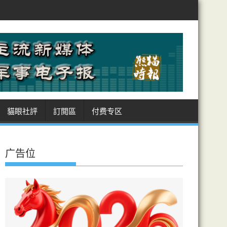
阿曼敲定霍峽航道坐標 美受制 商船進出皆經伊領海 收費安排癥結難解
貓眼社評
訂閲區
付费专区
广告位