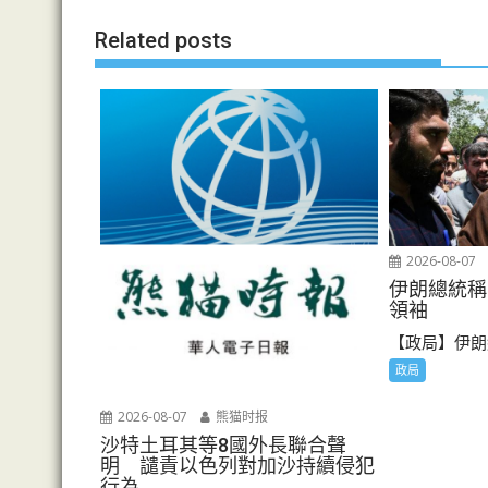
导
Related posts
航
2026-08-07
伊朗總統稱
領袖
【政局】伊朗
政局
2026-08-07
熊猫时报
沙特土耳其等8國外長聯合聲
明 譴責以色列對加沙持續侵犯
行為