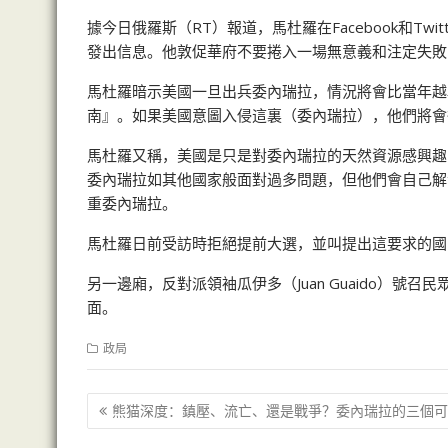
據今日俄羅斯（RT）報道，馬杜羅在Facebook和T
發出信息。他敦促華府不要捲入一場無意義和注定失敗
馬杜羅暗示美國一旦出兵委內瑞拉，情況將會比當年越
南』。如果美國意圖入侵這裏（委內瑞拉），他們將會
馬杜羅又稱，美國是只是對委內瑞拉的天然資源感興趣
委內瑞拉如其他國家般面對過多問題，但他們會自己解
重委內瑞拉。
馬杜羅日前受訪時拒絕提前大選，並叫提出這要求的國
另一邊廂，反對派領袖瓜伊多（Juan Guaido）
面。
政局
文
熊猫深度：鎮壓、流亡、還是戰爭？委內瑞拉的三個可
章