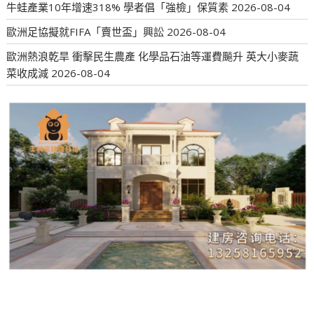
牛蛙產業10年增速318% 學者倡「強檢」保質素
2026-08-04
歐洲足協擬就FIFA「賣世盃」興訟
2026-08-04
歐洲熱浪乾旱 衝擊民生農產 化學品石油等運費飈升 英大小麥蔬
菜收成減
2026-08-04