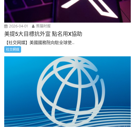
2026-04-01
熊猫时报
美提5大目標抗外宣 點名用X協助
【社交网媒】美國國務院向駐全球使...
社交網媒