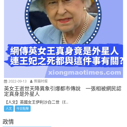
2022-09-13
熊猫时报
英女王逝世天降異象引爆都市傳說 一張相被網民認
定真身是外星人
【人文】英國女王伊利沙白二世（E...
人文
今日點擊
政情