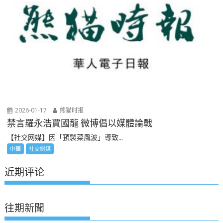
2026-01-17
熊猫时报
禁言羅永浩賈國龍 微博倡以媒體論戰
【社交网媒】因「預製菜風波」導致...
中華
社交網媒
近期评论
往期新聞