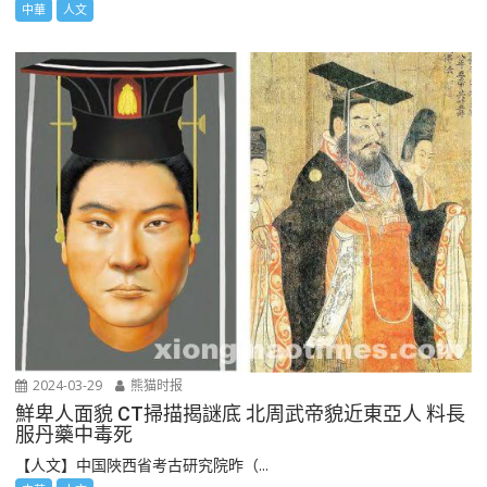
中華
人文
2024-03-29
熊猫时报
鮮卑人面貌 CT掃描揭謎底 北周武帝貌近東亞人 料長
服丹藥中毒死
【人文】中国陜西省考古研究院昨（...