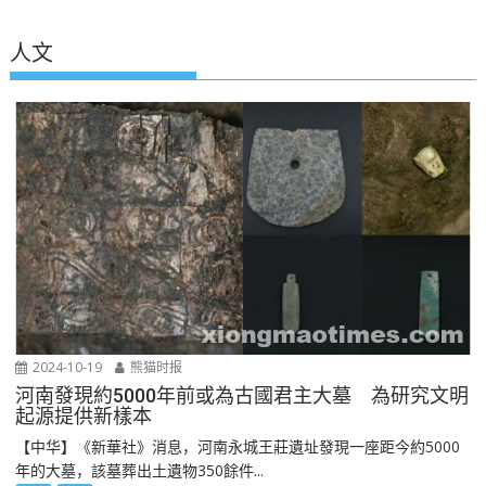
人文
2024-10-19
熊猫时报
河南發現約5000年前或為古國君主大墓 為研究文明
起源提供新樣本
【中华】《新華社》消息，河南永城王莊遺址發現一座距今約5000
年的大墓，該墓葬出土遺物350餘件...