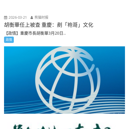
2026-03-21
熊猫时报
胡衡華任上被查 重慶：剷「袍哥」文化
【政情】重慶市長胡衡華3月20日...
政情