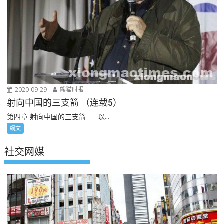
2020-09-29
熊猫时报
射向中国的三支箭 （连载5）
第四章 射向中国的三支箭 ──以...
網文
社交网媒