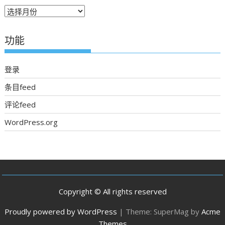
往
期
新
功能
聞
登录
条目feed
评论feed
WordPress.org
Copyright © All rights reserved
Proudly powered by WordPress
|
Theme: SuperMag by
Acme
Themes