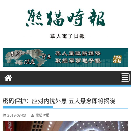
S
k
i
p
t
o
c
o
n
t
e
n
t
密码保护：应对内忧外患 五大悬念即将揭晓
2019-03-03
熊猫时报