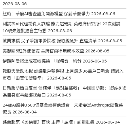
2026-08-06
紐時：華府AI審查豁免開源模型 保對華競爭力
2026-08-06
測試揭AI代理扮真人詐騙 能力超預期 英政府研究所122次測試
10現未經批准自主行動
2026-08-06
就業求穩 尖子爭讀軍警院校 錄取線急升 直逼清華
2026-08-05
美擬關5駐外使領館 華府官員稱無成本效益
2026-08-05
伊朗阿曼將達成霍峽協議 「服務費」均分
2026-08-05
韓股天堂跌地獄 螞蟻散戶輸得狠 上月最少36萬戶口斬倉 錯過入
市者「由害怕變慶幸」
2026-08-05
日新版防衛白皮書 倡結伴「應對華挑戰」 中國國防部：賊喊捉賊
為自身軍事鬆綁找藉口
2026-08-05
24歲AI股神3500億基金婚禮前爆倉 未婚妻是Anthropic總裁幕
僚長
2026-08-04
路蘭赴京《奧德賽》首映 主持「屈膝」訪談捱轟
2026-08-04