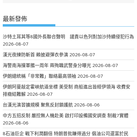
最新發佈
沙特土耳其等8國外長聯合聲明 譴責以色列對加沙持續侵犯行為
2026-08-07
漢光夜練防斬首 賴披避彈衣參演
2026-08-07
海警南海撞軍艦一周年 兩殉職武警身分曝光
2026-08-07
伊朗總統稱「非常難」聯絡最高領袖
2026-08-07
伊朗阿曼敲定霍峽航道坐標 美受制 商船進出皆經伊領海 收費安
排癥結難解
2026-08-07
台漢光演習擴規模 聚焦反封鎖護航
2026-08-06
中方五招反制 嚴控無人機赴美 啟打印設備國安調查 制裁7實體
2026-08-06
8石油巨企 戰下利潤翻倍 特朗普批賺得過分 倡油公司還富於民