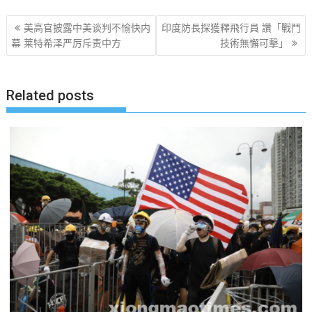
文
美高官披露中美谈判不愉快内
印度防長探獲釋飛行員 讚「戰鬥
章
幕 莱特希泽严厉斥责中方
技術無懈可擊」
导
航
Related posts