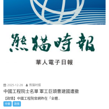
2025-12-28
熊猫时报
中國工程院士名單 軍工巨頭曹建國遭撤
【政情】中國工程院官網昨在「全體...
中華
政情