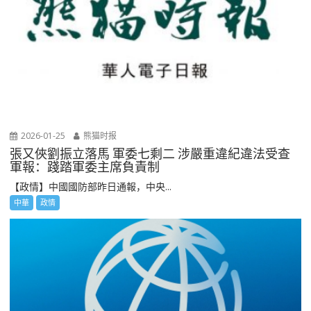
2026-01-25
熊猫时报
張又俠劉振立落馬 軍委七剩二 涉嚴重違紀違法受查
軍報：踐踏軍委主席負責制
【政情】中國國防部昨日通報，中央...
中華
政情