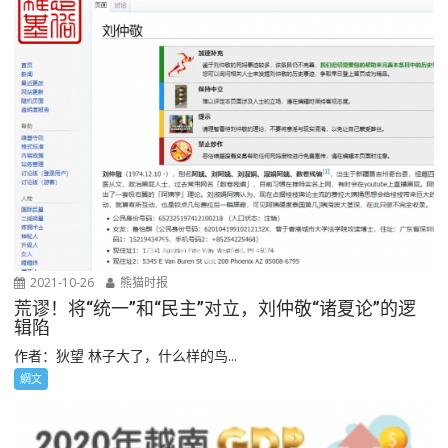
2021-10-26
熊猫时报
荒谬！将“统一”和“民主”对立，刘仲敬“诸夏论”的逻
辑陷
作者：狄望 林子大了，什么样的鸟...
網文