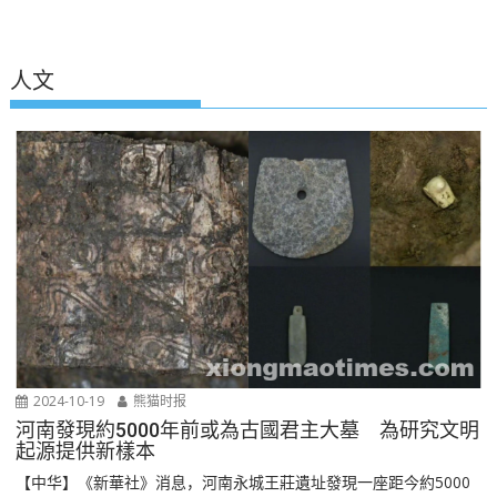
人文
2024-10-19
熊猫时报
河南發現約5000年前或為古國君主大墓 為研究文明
起源提供新樣本
【中华】《新華社》消息，河南永城王莊遺址發現一座距今約5000