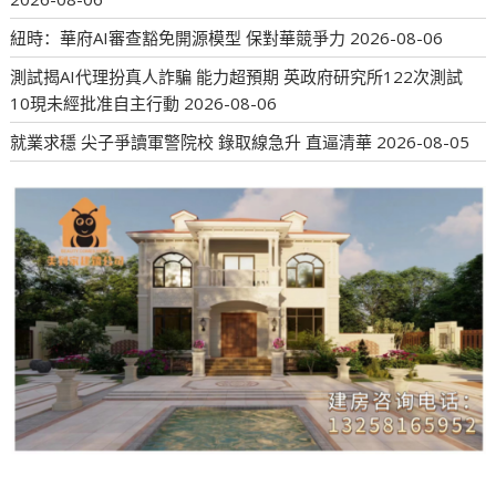
紐時：華府AI審查豁免開源模型 保對華競爭力
2026-08-06
測試揭AI代理扮真人詐騙 能力超預期 英政府研究所122次測試
10現未經批准自主行動
2026-08-06
就業求穩 尖子爭讀軍警院校 錄取線急升 直逼清華
2026-08-05