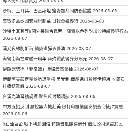
導人將AI作軟實力
2026-08-08
沙特、土耳其、巴基斯坦 簽麥加共同防務協議
2026-08-08
美徵多晶矽國安關稅制華 日韓台獲優待
2026-08-08
沙特土耳其等8國外長聯合聲明 譴責以色列對加沙持續侵犯行為
2026-08-07
漢光夜練防斬首 賴披避彈衣參演
2026-08-07
海警南海撞軍艦一周年 兩殉職武警身分曝光
2026-08-07
伊朗總統稱「非常難」聯絡最高領袖
2026-08-07
伊朗阿曼敲定霍峽航道坐標 美受制 商船進出皆經伊領海 收費安
排癥結難解
2026-08-07
台漢光演習擴規模 聚焦反封鎖護航
2026-08-06
中方五招反制 嚴控無人機赴美 啟打印設備國安調查 制裁7實體
2026-08-06
8石油巨企 戰下利潤翻倍 特朗普批賺得過分 倡油公司還富於民
2026-08-06