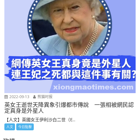
2022-09-13
熊猫时报
英女王逝世天降異象引爆都市傳說 一張相被網民認
定真身是外星人
【人文】英國女王伊利沙白二世（E...
人文
今日點擊