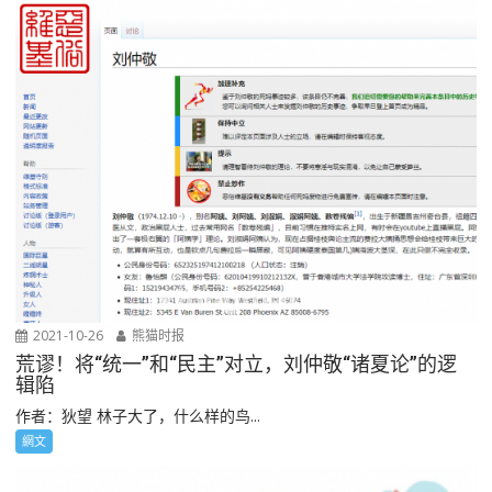
2021-10-26
熊猫时报
荒谬！将“统一”和“民主”对立，刘仲敬“诸夏论”的逻
辑陷
作者：狄望 林子大了，什么样的鸟...
網文