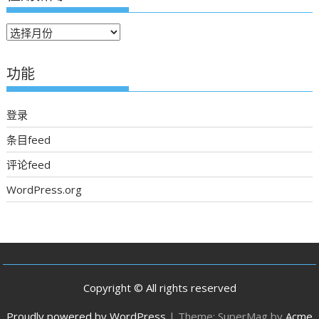
往
期
新
功能
聞
登录
条目feed
评论feed
WordPress.org
Copyright © All rights reserved
Proudly powered by WordPress
|
Theme: SuperMag by
Acme