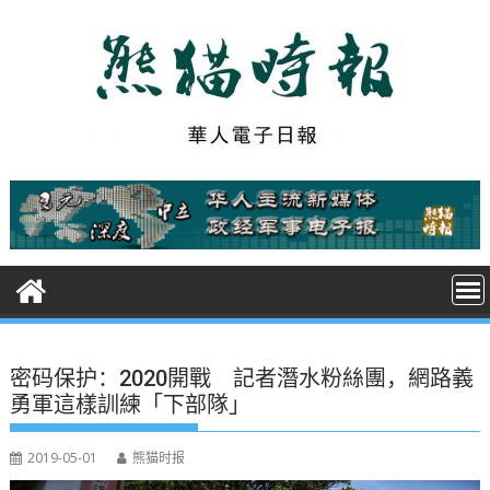
S
k
i
p
t
o
c
o
n
t
e
n
t
密码保护：2020開戰 記者潛水粉絲團，網路義
勇軍這樣訓練「下部隊」
2019-05-01
熊猫时报