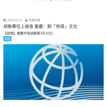
2026-03-21
熊猫时报
胡衡華任上被查 重慶：剷「袍哥」文化
【政情】重慶市長胡衡華3月20日...
政情