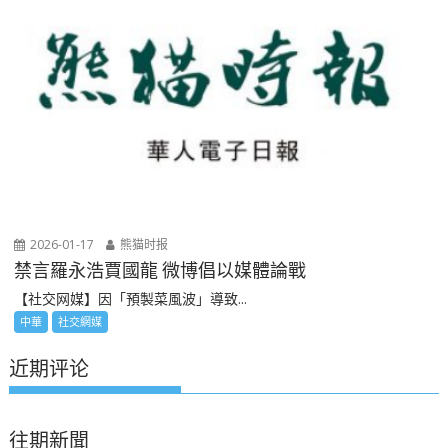
2026-01-17
熊猫时报
禁言羅永浩賈國龍 微博倡以媒體論戰
【社交网媒】因「預製菜風波」導致...
中華
社交網媒
近期评论
往期新聞