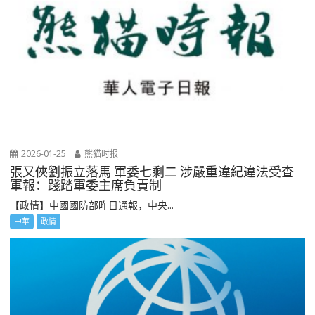
2026-01-25
熊猫时报
張又俠劉振立落馬 軍委七剩二 涉嚴重違紀違法受查
軍報：踐踏軍委主席負責制
【政情】中國國防部昨日通報，中央...
中華
政情