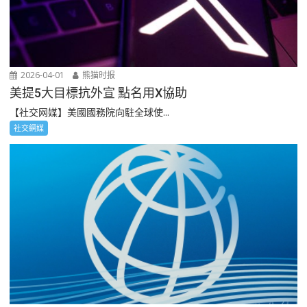
2026-04-01
熊猫时报
美提5大目標抗外宣 點名用X協助
【社交网媒】美國國務院向駐全球使...
社交網媒