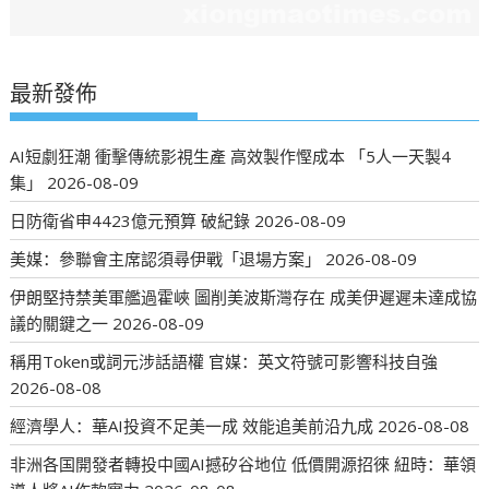
最新發佈
AI短劇狂潮 衝擊傳統影視生產 高效製作慳成本 「5人一天製4
集」
2026-08-09
日防衛省申4423億元預算 破紀錄
2026-08-09
美媒：參聯會主席認須尋伊戰「退場方案」
2026-08-09
伊朗堅持禁美軍艦過霍峽 圖削美波斯灣存在 成美伊遲遲未達成協
議的關鍵之一
2026-08-09
稱用Token或詞元涉話語權 官媒：英文符號可影響科技自強
2026-08-08
經濟學人：華AI投資不足美一成 效能追美前沿九成
2026-08-08
非洲各国開發者轉投中國AI撼矽谷地位 低價開源招徠 紐時：華領