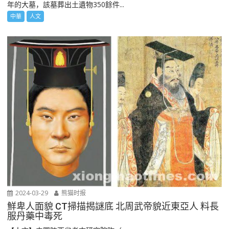
年的大墓，該墓葬出土遺物350餘件...
中華
人文
2024-03-29
熊猫时报
鮮卑人面貌 CT掃描揭謎底 北周武帝貌近東亞人 料長
服丹藥中毒死