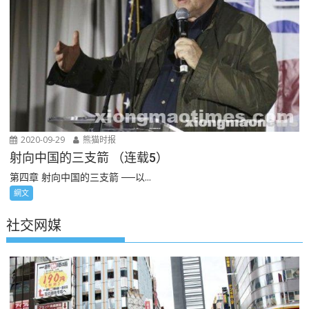
2020-09-29
熊猫时报
射向中国的三支箭 （连载5）
第四章 射向中国的三支箭 ──以...
網文
社交网媒