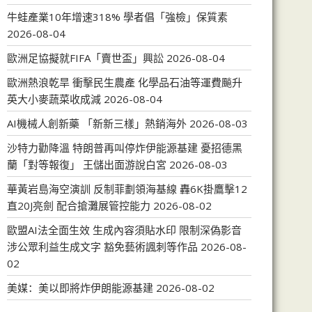
牛蛙產業10年增速318% 學者倡「強檢」保質素
2026-08-04
歐洲足協擬就FIFA「賣世盃」興訟
2026-08-04
歐洲熱浪乾旱 衝擊民生農產 化學品石油等運費飈升
英大小麥蔬菜收成減
2026-08-04
AI機械人創新藥 「新新三樣」熱銷海外
2026-08-03
沙特力勸降溫 特朗普再叫停炸伊能源基建 憂招德黑
蘭「對等報復」 王儲出面游說白宮
2026-08-03
華黃岩島海空演訓 反制菲劃領海基線 轟6K掛鷹擊12
直20J亮劍 配合搶灘展管控能力
2026-08-02
歐盟AI法全面生效 生成內容須貼水印 限制深偽影音
涉公眾利益生成文字 豁免藝術諷刺等作品
2026-08-
02
美媒：美以即將炸伊朗能源基建
2026-08-02