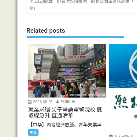
文
2020開戰 記者潛水粉絲團，網路義勇軍這樣訓練「
章
隊」
导
航
Related posts
2026-08-05
熊猫时报
就業求穩 尖子爭讀軍警院校 錄
取線急升 直逼清華
【中华】內地經濟放緩、青年失業率...
中華
2026-08-04