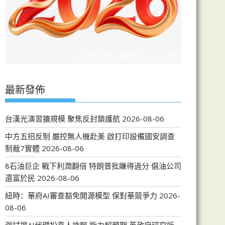
最新發佈
台漢光演習擴規模 聚焦反封鎖護航
2026-08-06
中方五招反制 嚴控無人機赴美 啟打印設備國安調查
制裁7實體
2026-08-06
8石油巨企 戰下利潤翻倍 特朗普批賺得過分 倡油公司
還富於民
2026-08-06
紐時：華府AI審查豁免開源模型 保對華競爭力
2026-
08-06