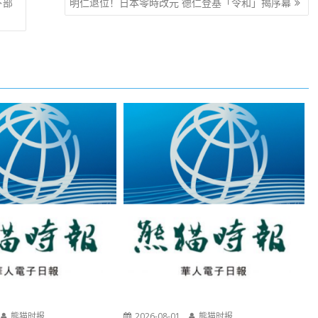
下部
明仁退位！日本零時改元 德仁登基「令和」揭序幕
熊猫时报
2026-08-01
熊猫时报