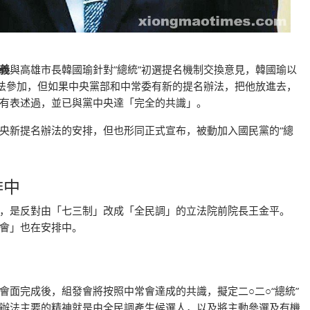
義
與高雄市長韓國瑜針對”總統”初選提名機制交換意見，韓國瑜以
法參加，但如果中央黨部和中常委有新的提名辦法，把他放進去，
有表述過，並已與黨中央達「完全的共識」。
央新提名辦法的安排，但也形同正式宣布，被動加入國民黨的“總
排中
，是反對由「七三制」改成「全民調」的立法院前院長王金平。
會」也在安排中。
面完成後，組發會將按照中常會達成的共識，擬定二○二○“總統”
辦法主要的精神就是由全民調產生候選人，以及將主動參選及有機