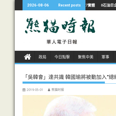
S
啟打印設備國安調查 制裁7實體
8石油巨企 戰下利潤翻倍 特朗普批賺
2026-08-06
Recent posts
k
i
p
t
o
c
o
n
政局
今日點擊
聚焦中美
軍事
t
e
n
「吳韓會」達共識 韓國瑜將被動加入”總
t
2019-05-01
熊猫时报