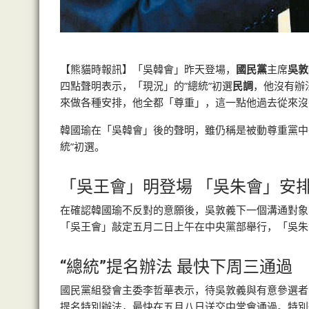
【熊貓時報訊】「吳韓會」昨天登場，
國民黨
主席
吳敦
四點聲明表示，「現況」的”總統”初選
民調
，他沒有辦
來做各種安排，他全都「尊重」，這一點他過去從來沒
韓國瑜在「吳韓會」後的聲明，雖仍稱是被動尊重黨中
統”初選。
「吳王會」明登場 「吳朱會」安
在確認韓國瑜不反對的意願後，吳敦義下一個溝通對象
「吳王會」敲定五月二日上午在中央黨部舉行，「吳朱
“總統”提名辦法 最快下周三通過
國民黨組發會主委李哲華表示，待吳敦義與有意參選者會
提名特別辦法，最快在五月八日送交中常會通過。特別