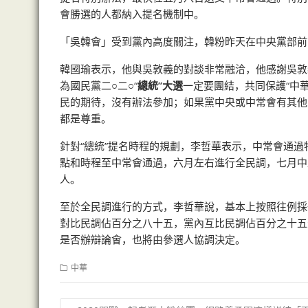
會勝選的人都納入提名機制中。
「吳韓會」受到黨內高度關注，韓粉昨天在中央黨部前高
韓國瑜表示，他與吳敦義的對談非常融洽，他感謝吳敦
為國民黨二○二○“
總統”大選
一定要團結，共同保護“中
民的期待，沒有辦法參加；如果黨中央或中常會有其他
都是尊重。
針對“總統”提名時程的規劃，李哲華表示，中常會通過
點和時程至中常會通過，六月左右進行全民調，七月中
人。
至於全民調進行的方式，李哲華說，基本上按照往例採
對比民調佔百分之八十五，黨內互比民調佔百分之十五
是否辦辯論會，也將由參選人協調決定。
中華