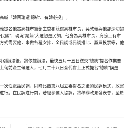
喊「韓國瑜選‘總統’、有韓必投」。
義提名他當高雄市黨部主委和競選高雄市長；吳敦義與他都深切認
華民國”；現況“總統”大選初選民調，他身為高雄市長，肩膀上有市
方式需要他，來做各種安排，全民調或民調排比、黨員投票等，他
特別辦法後，將依據辦法，最快五月十五日送交“總統”提名作業要
上旬前產生候選人，七月二十八日全代會上正式提名“總統”候選
一次性電話民調，同時比照第八屆立委提名之後的民調模式，政黨
進行。在民調進行前，若經參選人協調，將舉辦政見發表會，至於