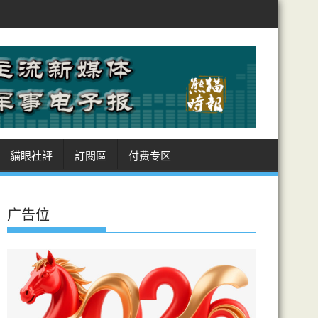
力
測試揭AI代理扮真人詐騙 能力超預期 英政府研究所122次測試 10
貓眼社評
訂閲區
付费专区
广告位