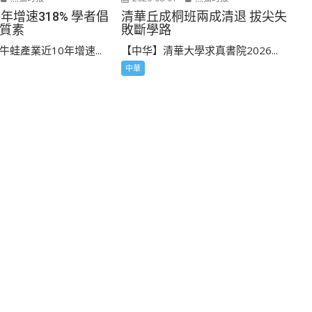
年增速318% 學者倡
清華丘成桐班兩成清退 拔尖失
質素
敗斷學路
蛙產業近10年增速...
【中华】清華大學求真書院2026...
中華