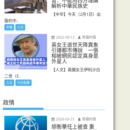
習：不能用西方理論
解析中華民族史
【中华】今天（2月1日）出
版的中...
中華
人文
2022-09-13
熊猫时报
英女王逝世天降異象
引爆都市傳說 一張
相被網民認定真身是
外星人
【人文】英國女王伊利沙白
二世（E...
人文
今日點擊
政情
2026-03-21
熊猫时报
胡衡華任上被查 重