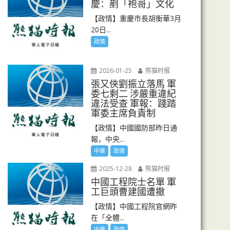
慶：剷「袍哥」文化
【政情】重慶市長胡衡華3月
20日...
政情
2026-01-25
熊猫时报
張又俠劉振立落馬 軍
委七剩二 涉嚴重違紀
違法受查 軍報：踐踏
軍委主席負責制
【政情】中國國防部昨日通
報，中央...
中華
政情
2025-12-28
熊猫时报
中國工程院士名單 軍
工巨頭曹建國遭撤
【政情】中國工程院官網昨
在「全體...
中華
政情