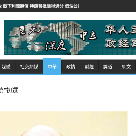
得過分 倡油公司還富於民
紐時：華府AI審查豁免開源模型 保對華競爭
媒體
社交網媒
中華
政情
財經
論道
網文
統”初選