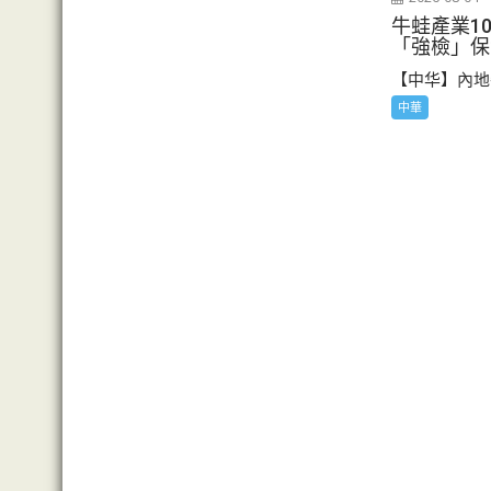
牛蛙產業10
「強檢」保
【中华】內地牛
中華