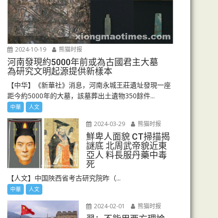
2024-10-19
熊猫时报
河南發現約5000年前或為古國君主大墓
為研究文明起源提供新樣本
【中华】《新華社》消息，河南永城王莊遺址發現一座
距今約5000年的大墓，該墓葬出土遺物350餘件...
中華
人文
2024-03-29
熊猫时报
鮮卑人面貌 CT掃描揭
謎底 北周武帝貌近東
亞人 料長服丹藥中毒
死
【人文】中国陜西省考古研究院昨（...
中華
人文
2024-02-01
熊猫时报