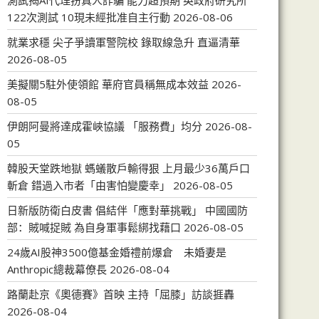
測試揭AI代理扮真人詐騙 能力超預期 英政府研究所
122次測試 10現未經批准自主行動
2026-08-06
就業求穩 尖子爭讀軍警院校 錄取線急升 直逼清華
2026-08-05
美擬關5駐外使領館 華府官員稱無成本效益
2026-
08-05
伊朗阿曼將達成霍峽協議 「服務費」均分
2026-08-
05
韓股天堂跌地獄 螞蟻散戶輸得狠 上月最少36萬戶口
斬倉 錯過入市者「由害怕變慶幸」
2026-08-05
日新版防衛白皮書 倡結伴「應對華挑戰」 中國國防
部：賊喊捉賊 為自身軍事鬆綁找藉口
2026-08-05
24歲AI股神3500億基金婚禮前爆倉 未婚妻是
Anthropic總裁幕僚長
2026-08-04
路蘭赴京《奧德賽》首映 主持「屈膝」訪談捱轟
2026-08-04