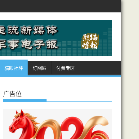
、土耳其、巴基斯坦 簽麥加共同防務協議
美徵多晶矽國安關稅制華 
貓眼社評
訂閲區
付费专区
广告位