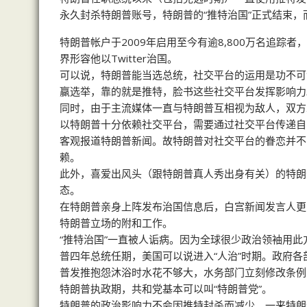
永久封杀特朗普账号，特朗普的“推特治国”正式结束，
特朗普帐户于2009年启用至今有逾8,800万名追踪者
界形容他以Twitter治国。
可以说，特朗普能当选总统，社交平台的运用是功不可
赢选举，靠的就是推特，脸书这些社交平台发挥影响力
同时，由于主流媒体一直与特朗普互相视为敌人，双方
以特朗普十分依赖社交平台，需要通过社交平台传递自
客观报道特朗普新闻。故特朗普对社交平台的眷恋并不
赖。
此外，喜爱出风头（跟特朗普真人秀出身有关）的特朗
态。
在特朗普亲身上阵发布治国信息后，白宫新闻发言人更
特朗普立场的附和工作。
“推特治国”一直被人诟病。因为全球很少政治领袖用此
普四年总统任期，美国可以说进入“人治”时期。政府
普发推抱怨沐浴时水花不够大，水务部门立刻修改条例
特朗普执政期，共和党基本可以叫“特朗普党”。
特朗普的政治影响力不会因推特封杀而减少。一来特朗