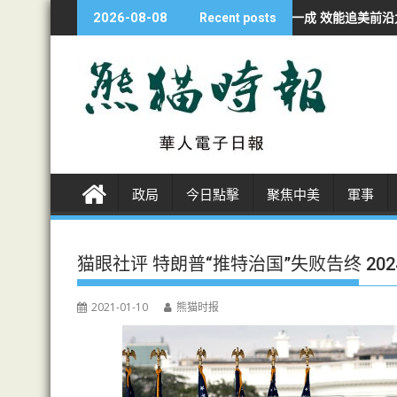
S
經濟學人：華AI投資不足美一成 效能追美前沿九成
非洲各国開發者轉
2026-08-08
Recent posts
k
i
p
t
o
c
o
n
政局
今日點擊
聚焦中美
軍事
t
e
n
猫眼社评 特朗普“推特治国”失败告终 20
t
2021-01-10
熊猫时报