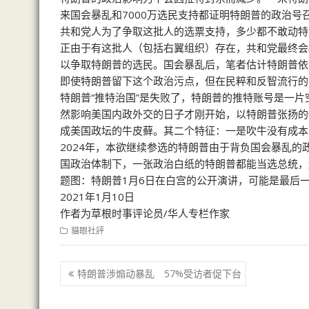
来国会暴乱和7000万选民支持都证明特朗普的政治
共和党人为了争取这批人的选票支持，多少都不敢动特
正由于有这批人（包括右翼组织）存在，共和党最终会
以争取特朗普的选民。国会暴乱后，笔者估计特朗普依
即使特朗普留下这个政治污点，但在民粹和反智流行的
特朗普“推特治国”是失败了，特朗普的推特账号是一
然影响美国内政外交的日子才刚开始，以特朗普张扬的
成美国政坛的牛皮藓。其二个特征：一是吹牛没有成本
2024年，本欲继续参选的特朗普由于背负国会暴乱
国政治体制下，一张政治白纸的特朗普都能当选总统，
题图：特朗普1月6日在白宫的公开演讲，可能是最后
2021年1月10日
作者为草根时事评论员/华人专栏作家
貓眼社評
文
特朗普涉煽动暴乱 57%受访者促下台
章