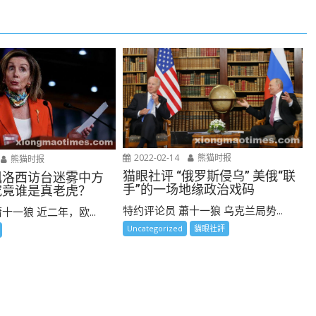
2022-02-14
熊猫时报
熊猫时报
猫眼社评 “俄罗斯侵乌” 美俄“联
佩洛西访台迷雾中方
手”的一场地缘政治戏码
究竟谁是真老虎？
特约评论员 蕭十一狼 乌克兰局势...
十一狼 近二年，欧...
Uncategorized
貓眼社評