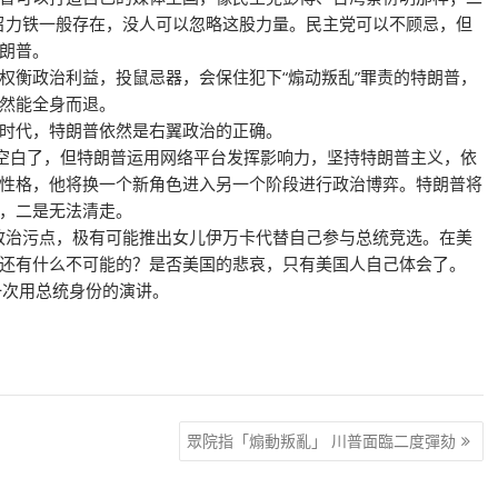
号召力铁一般存在，没人可以忽略这股力量。民主党可以不顾忌，但
朗普。
权衡政治利益，投鼠忌器，会保住犯下“煽动叛乱”罪责的特朗普，
然能全身而退。
时代，特朗普依然是右翼政治的正确。
片空白了，但特朗普运用网络平台发挥影响力，坚持特朗普主义，依
性格，他将换一个新角色进入另一个阶段进行政治博弈。特朗普将
，二是无法清走。
的政治污点，极有可能推出女儿伊万卡代替自己参与总统竞选。在美
还有什么不可能的？是否美国的悲哀，只有美国人自己体会了。
一次用总统身份的演讲。
眾院指「煽動叛亂」 川普面臨二度彈劾