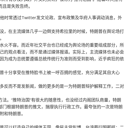
而且是失败告终。
，他时常透过Twitter发文论政、宣布政策及华府人事调动消息，外
没，在主流媒体几乎一边倒支持希拉里的时候，特朗普在舆论场打
。
水火不容。而近年社交平台也已经成为舆论场的重要组成部分，所
己的观点看法，而不是通过媒体报道。实际上，主流媒体也未必会
因为成为总统要遵循总统传统行为准则而受到影响，近乎疯狂的依
普十分享受在推特脸书上被一呼百拥的感觉，充分满足其自大心
多反而不是发新闻，做的更多的是一为特朗普辩护解释工作，二对
方法。“推特治国”有很大的随意性，也没经过内阁团队商量，特朗
各部门根据特朗普的推文，揣摩执行行政工作。最夸张的一次是特朗
附和特朗普。
普可以打造自己的媒体王国，像民主党彭博、台湾蔡衍明那样；二