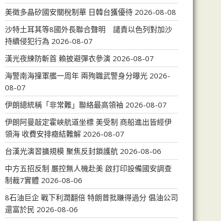
美徵多晶矽國安關稅制華 日韓台獲優待
2026-08-08
沙特土耳其等8國外長聯合聲明 譴責以色列對加沙
持續侵犯行為
2026-08-07
漢光夜練防斬首 賴披避彈衣參演
2026-08-07
海警南海撞軍艦一周年 兩殉職武警身分曝光
2026-
08-07
伊朗總統稱「非常難」聯絡最高領袖
2026-08-07
伊朗阿曼敲定霍峽航道坐標 美受制 商船進出皆經伊
領海 收費安排癥結難解
2026-08-07
台漢光演習擴規模 聚焦反封鎖護航
2026-08-06
中方五招反制 嚴控無人機赴美 啟打印設備國安調查
制裁7實體
2026-08-06
8石油巨企 戰下利潤翻倍 特朗普批賺得過分 倡油公司
還富於民
2026-08-06