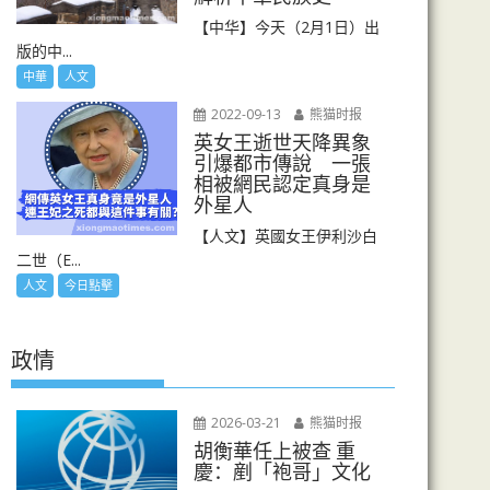
【中华】今天（2月1日）出
版的中...
中華
人文
2022-09-13
熊猫时报
英女王逝世天降異象
引爆都市傳說 一張
相被網民認定真身是
外星人
【人文】英國女王伊利沙白
二世（E...
人文
今日點擊
政情
2026-03-21
熊猫时报
胡衡華任上被查 重
慶：剷「袍哥」文化