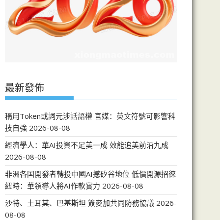
最新發佈
稱用Token或詞元涉話語權 官媒：英文符號可影響科
技自強
2026-08-08
經濟學人：華AI投資不足美一成 效能追美前沿九成
2026-08-08
非洲各国開發者轉投中國AI撼矽谷地位 低價開源招徠
紐時：華領導人將AI作軟實力
2026-08-08
沙特、土耳其、巴基斯坦 簽麥加共同防務協議
2026-
08-08