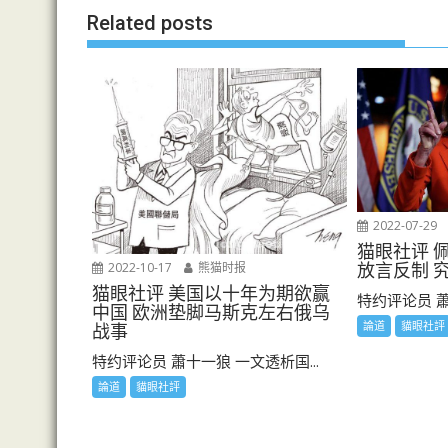
导
Related posts
航
2022-07-29
猫眼社评 
2022-10-17
熊猫时报
放言反制 
猫眼社评 美国以十年为期欲赢
特约评论员 蕭
中国 欧洲垫脚马斯克左右俄乌
論道
貓眼社評
战事
特约评论员 蕭十一狼 一文透析国...
論道
貓眼社評