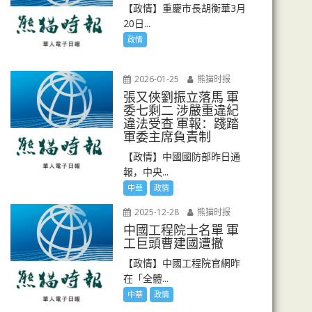
【政情】重慶市長胡衡華3月
20日...
政情
2026-01-25
熊猫时报
張又俠劉振立落馬 軍
委七剩二 涉嚴重違紀
違法受查 軍報：踐踏
軍委主席負責制
【政情】中國國防部昨日通
報，中央...
中華
政情
2025-12-28
熊猫时报
中國工程院士名單 軍
工巨頭曹建國遭撤
【政情】中國工程院官網昨
在「全體...
中華
政情