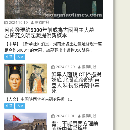
2024-10-19
熊猫时报
河南發現約5000年前或為古國君主大墓
為研究文明起源提供新樣本
【中华】《新華社》消息，河南永城王莊遺址發現一座
距今約5000年的大墓，該墓葬出土遺物350餘件...
中華
人文
2024-03-29
熊猫时报
鮮卑人面貌 CT掃描揭
謎底 北周武帝貌近東
亞人 料長服丹藥中毒
死
【人文】中国陜西省考古研究院昨（...
中華
人文
2024-02-01
熊猫时报
習：不能用西方理論
解析中華民族史