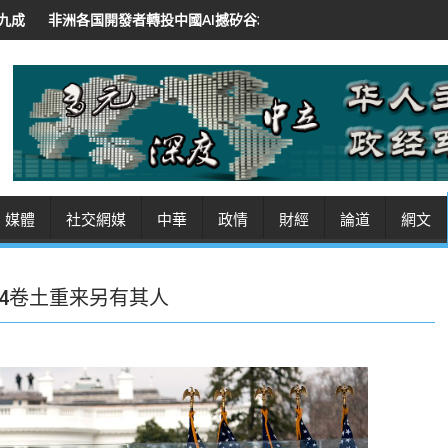
投中國AI撼矽谷地位 低價開源招徠 紐時：華領導人將AI作軟實力
沙特
媒體
社交網媒
中華
政情
財經
論道
網文
24卷土重来另有其人