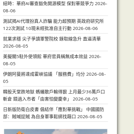
紐時：華府AI審查豁免開源模型 保對華競爭力
2026-
08-06
測試揭AI代理扮真人詐騙 能力超預期 英政府研究所
122次測試 10現未經批准自主行動
2026-08-06
就業求穩 尖子爭讀軍警院校 錄取線急升 直逼清華
2026-08-05
美擬關5駐外使領館 華府官員稱無成本效益
2026-
08-05
伊朗阿曼將達成霍峽協議 「服務費」均分
2026-08-
05
韓股天堂跌地獄 螞蟻散戶輸得狠 上月最少36萬戶口
斬倉 錯過入市者「由害怕變慶幸」
2026-08-05
日新版防衛白皮書 倡結伴「應對華挑戰」 中國國防
部：賊喊捉賊 為自身軍事鬆綁找藉口
2026-08-05