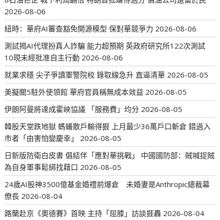
2026-08-06
紐時：華府AI審查豁免開源模型 保對華競爭力
2026-08-06
測試揭AI代理扮真人詐騙 能力超預期 英政府研究所122次測試
10現未經批准自主行動
2026-08-06
就業求穩 尖子爭讀軍警院校 錄取線急升 直逼清華
2026-08-05
美擬關5駐外使領館 華府官員稱無成本效益
2026-08-05
伊朗阿曼將達成霍峽協議 「服務費」均分
2026-08-05
韓股天堂跌地獄 螞蟻散戶輸得狠 上月最少36萬戶口斬倉 錯過入
市者「由害怕變慶幸」
2026-08-05
日新版防衛白皮書 倡結伴「應對華挑戰」 中國國防部：賊喊捉賊
為自身軍事鬆綁找藉口
2026-08-05
24歲AI股神3500億基金婚禮前爆倉 未婚妻是Anthropic總裁幕
僚長
2026-08-04
路蘭赴京《奧德賽》首映 主持「屈膝」訪談捱轟
2026-08-04