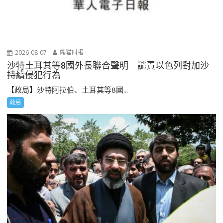
2026-08-07
熊猫时报
沙特土耳其等8國外長聯合聲明 譴責以色列對加沙
持續侵犯行為
【政局】沙特阿拉伯、土耳其等8國...
政局