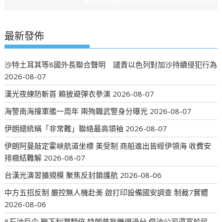
最新發佈
沙特土耳其等8國外長聯合聲明 譴責以色列對加沙持續侵犯行為
2026-08-07
漢光夜練防斬首 賴披避彈衣參演
2026-08-07
海警南海撞軍艦一周年 兩殉職武警身分曝光
2026-08-07
伊朗總統稱「非常難」聯絡最高領袖
2026-08-07
伊朗阿曼敲定霍峽航道坐標 美受制 商船進出皆經伊領海 收費安
排癥結難解
2026-08-07
台漢光演習擴規模 聚焦反封鎖護航
2026-08-06
中方五招反制 嚴控無人機赴美 啟打印設備國安調查 制裁7實體
2026-08-06
8石油巨企 戰下利潤翻倍 特朗普批賺得過分 倡油公司還富於民