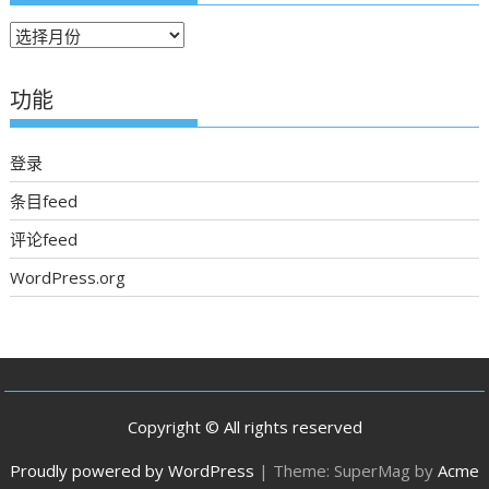
往
期
新
功能
聞
登录
条目feed
评论feed
WordPress.org
Copyright © All rights reserved
Proudly powered by WordPress
|
Theme: SuperMag by
Acme