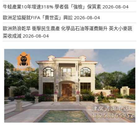
牛蛙產業10年增速318% 學者倡「強檢」保質素
2026-08-04
歐洲足協擬就FIFA「賣世盃」興訟
2026-08-04
歐洲熱浪乾旱 衝擊民生農產 化學品石油等運費飈升 英大小麥蔬
菜收成減
2026-08-04