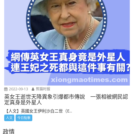
2022-09-13
熊猫时报
英女王逝世天降異象引爆都市傳說 一張相被網民認
定真身是外星人
【人文】英國女王伊利沙白二世（E...
人文
今日點擊
政情