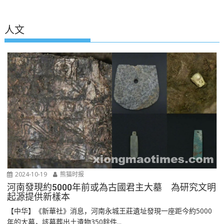
人文
2024-10-19
熊猫时报
河南發現約5000年前或為古國君主大墓 為研究文明
起源提供新樣本
【中华】《新華社》消息，河南永城王莊遺址發現一座距今約5000
年的大墓，該墓葬出土遺物350餘件...