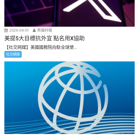
2026-04-01
熊猫时报
美提5大目標抗外宣 點名用X協助
【社交网媒】美國國務院向駐全球使...
社交網媒