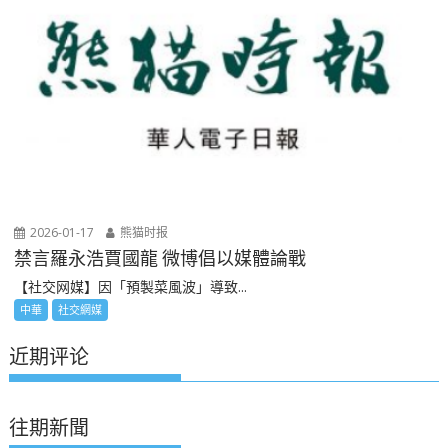
2026-01-17
熊猫时报
禁言羅永浩賈國龍 微博倡以媒體論戰
【社交网媒】因「預製菜風波」導致...
中華
社交網媒
近期评论
往期新聞