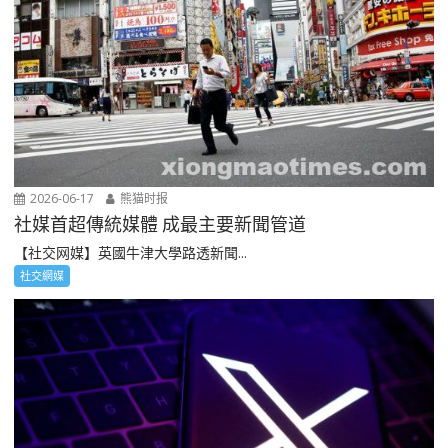
2026-06-17
熊猫时报
社媒首超傳統媒體 成最主要新聞管道
【社交网媒】英國牛津大學路透新聞...
社交網媒