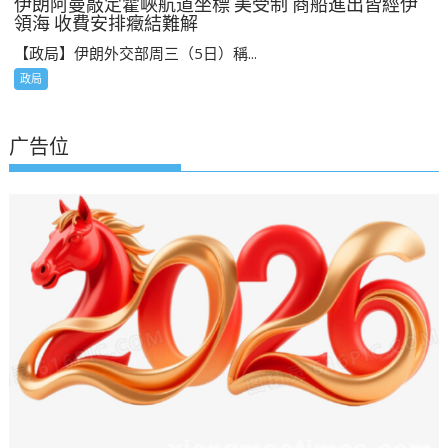
伊朗阿曼敲定霍峽航道坐標 美受制 商船進出皆經伊
領海 收費安排癥結難解
【政局】伊朗外交部周三（5日）稱...
政局
广告位