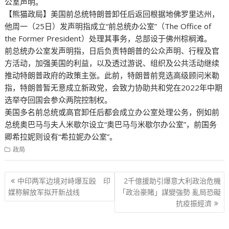
公室声明。
【熊猫政局】美国前总统特朗普卸任后返回根据地佛罗里达州，
他周一（25日）发声明指成立“前总统办公室”（The Office of
the Former President）处理其事务，总部设于佛州棕榈滩。
前总统办公室发声明指，日后负责特朗普的公众声明、行程及官
方活动，加强美国的利益，以及透过游说、组织及公共活动继续
推动特朗普政府的政策主张。此前，特朗普前竞选高级顾问米勒
指，特朗普暂无意成立新政党，会致力协助共和党在2022年中期
选举夺回国会参众两院控制权。
美国多名前总统或高官卸任后都会成立办公室处理公务，例如前
总统奥巴马与夫人米歇尔设立“奥巴马与米歇尔办公室”，前国务
卿希拉妮则设有“希拉妮办公室”。
政局
文
中印两军边境对峙爆互殴 印
2千億援助引爆意大利政治危機
章
媒称解放军拟开新战线
「政治豪賭」謀變強勢 亂局恐礙
抗疫振經濟
导
航