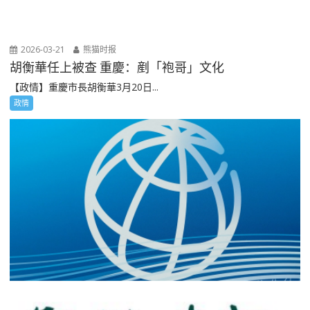
2026-03-21
熊猫时报
胡衡華任上被查 重慶：剷「袍哥」文化
【政情】重慶市長胡衡華3月20日...
政情