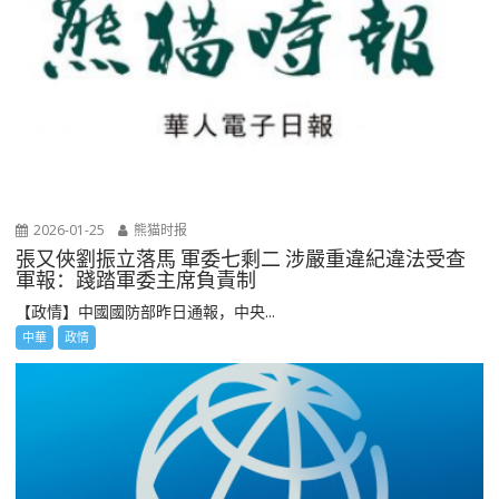
2026-01-25
熊猫时报
張又俠劉振立落馬 軍委七剩二 涉嚴重違紀違法受查
軍報：踐踏軍委主席負責制
【政情】中國國防部昨日通報，中央...
中華
政情