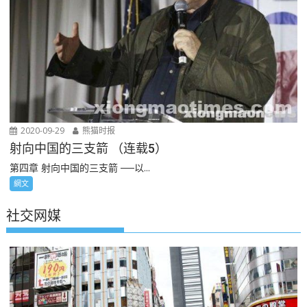
2020-09-29
熊猫时报
射向中国的三支箭 （连载5）
第四章 射向中国的三支箭 ──以...
網文
社交网媒