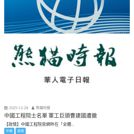
2025-12-28
熊猫时报
中國工程院士名單 軍工巨頭曹建國遭撤
【政情】中國工程院官網昨在「全體...
中華
政情