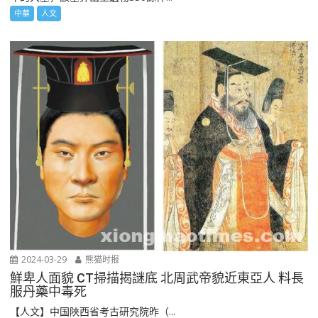
中華
人文
2024-03-29
熊猫时报
鮮卑人面貌 CT掃描揭謎底 北周武帝貌近東亞人 料長
服丹藥中毒死
【人文】中国陜西省考古研究院昨（...