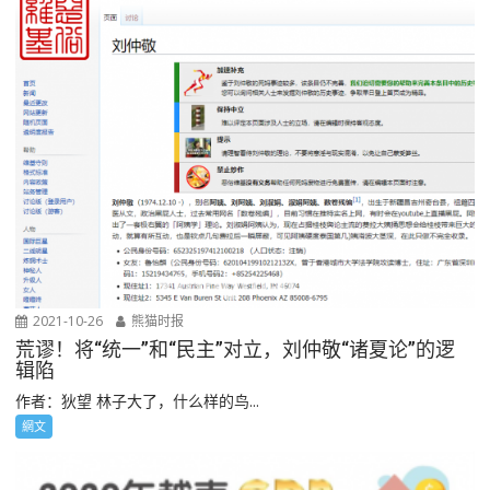
2021-10-26
熊猫时报
荒谬！将“统一”和“民主”对立，刘仲敬“诸夏论”的逻
辑陷
作者：狄望 林子大了，什么样的鸟...
網文