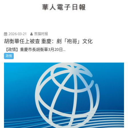
2026-03-21
熊猫时报
胡衡華任上被查 重慶：剷「袍哥」文化
【政情】重慶市長胡衡華3月20日...
政情