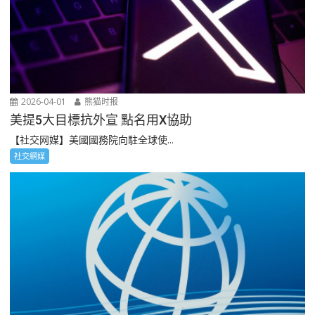
2026-04-01
熊猫时报
美提5大目標抗外宣 點名用X協助
【社交网媒】美國國務院向駐全球使...
社交網媒