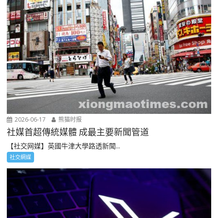
2026-06-17
熊猫时报
社媒首超傳統媒體 成最主要新聞管道
【社交网媒】英國牛津大學路透新聞...
社交網媒