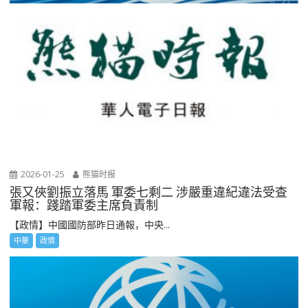
2026-01-25
熊猫时报
張又俠劉振立落馬 軍委七剩二 涉嚴重違紀違法受查
軍報：踐踏軍委主席負責制
【政情】中國國防部昨日通報，中央...
中華
政情