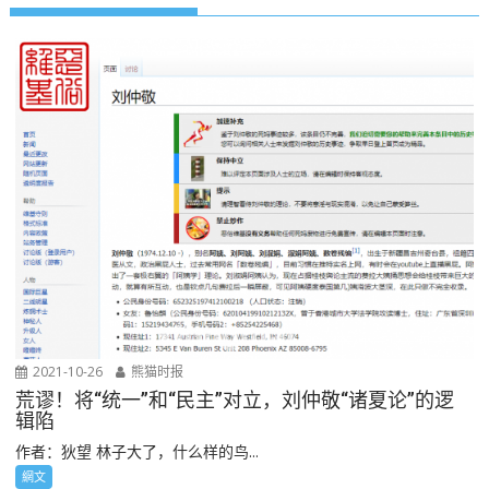
2021-10-26
熊猫时报
荒谬！将“统一”和“民主”对立，刘仲敬“诸夏论”的逻
辑陷
作者：狄望 林子大了，什么样的鸟...
網文