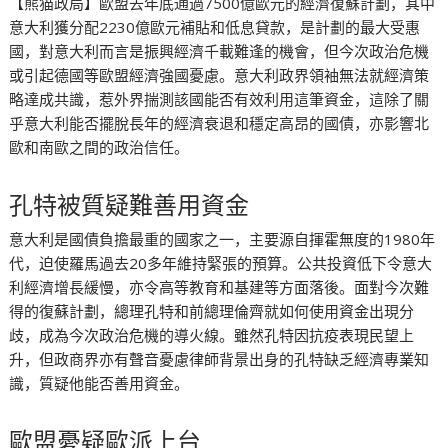
【熊猫政局】歐盟去年底通過7500億歐元的經濟復蘇計劃，其中
意大利獲分配2230億歐元補貼和低息貸款，是計劃的最大受惠
國，對意大利而言是振興經濟千載難逢的機會，但今次政治危機
或引起德國等歐盟經濟強國憂慮。意大利政界領袖無法就經濟策
略達成共識，惹外界揣測該國能否有效利用這筆資金，這除了關
乎意大利能否擺脫長年的經濟衰退和穩定高昂的國債，亦影響北
歐和南歐之間的政治信任。
孔特被質疑難善用資金
意大利是國債負擔最重的國家之一，主要源自揮霍無度的1980年
代，迫使羅馬過去20多年維持緊張的預算。公共投資低下令意大
利經濟增長緩慢，亦令高等教育和基建等方面落後。面對今次難
得的復蘇計劃，總理孔特和前總理倫齊就如何使用資金出現分
歧，成為今次政治危機的導火線。雖然孔特因抗疫表現民望上
升，但政商界亦有聲音憂慮律師背景出身的孔特缺乏經濟專業知
識，質疑他能否善用資金。
歐盟憂疑歐派上台