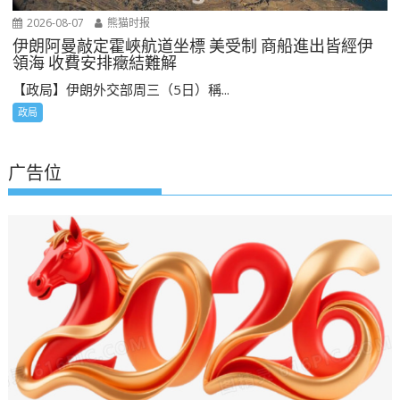
2026-08-07
熊猫时报
伊朗阿曼敲定霍峽航道坐標 美受制 商船進出皆經伊
領海 收費安排癥結難解
【政局】伊朗外交部周三（5日）稱...
政局
广告位