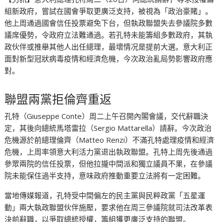
組新政府，嘗試在國會爭取更廣泛支持，被視為「政治豪賭」。
他上周通過國會信任投票避免下台，但執政聯盟失去參議院多數
議席優勢，令政府立法難通過。若孔特未能籌組多數政府，其執
政伙伴或推舉其他人出任總理，最壞情况是提前大選。意大利正
面對新型冠狀病毒疫情和經濟危機，今次政治亂局勢影響政府應
對。
聯盟兩黨拒倫齊重返
孔特（Giuseppe Conte）周二上午召開內閣會議，交代辭職決
定，其後向總統馬塔雷拉（Sergio Mattarella）請辭。今次政治
危機源於前總理倫齊（Matteo Renzi）不滿孔特處理疫情和經濟
危機，上周率領意大利活力黨退出執政聯盟。孔特上周先後通過
參眾兩院的信任投票，但他拉攏中間派和獨立議員不果，在參議
院未能保住過半支持，意味政府推動重要立法將有一定困難。
當地傳媒報道，孔特受中間偏左的民主黨與民粹政黨「五星運
動」兩大執政聯盟伙伴施壓，要求他在周三參議院就司法改革表
決前辭職，以爭取總統授權，籌組獲更廣泛支持的聯盟。