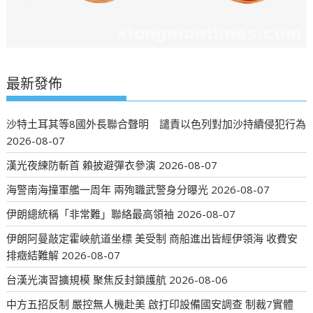
最新發佈
沙特土耳其等8國外長聯合聲明 譴責以色列對加沙持續侵犯行為
2026-08-07
漢光夜練防斬首 賴披避彈衣參演
2026-08-07
海警南海撞軍艦一周年 兩殉職武警身分曝光
2026-08-07
伊朗總統稱「非常難」聯絡最高領袖
2026-08-07
伊朗阿曼敲定霍峽航道坐標 美受制 商船進出皆經伊領海 收費安
排癥結難解
2026-08-07
台漢光演習擴規模 聚焦反封鎖護航
2026-08-06
中方五招反制 嚴控無人機赴美 啟打印設備國安調查 制裁7實體