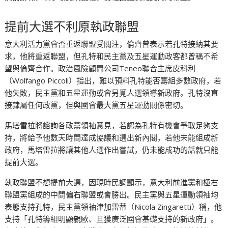
提前大選不利原執政聯盟
意大利活力黨會否重返聯盟受關注，倫齊曾表示若孔特接納其要
求，他將重返聯盟，但孔特和民主黨及五星運動政客都曾稱不希
望與倫齊合作。政治風險顧問公司Teneo聯合主席皮科利
（Wolfango Piccoli）指出，難以預料孔特能否籌組多數政府，若
他失敗，民主黨和五星運動或會另覓人選領導新政府。孔特沒直
接隸屬任何政黨，但與國會最大黨五星運動關係密切。
馬塔雷拉將諮詢各政黨領袖意見，若認為孔特有機會爭取足夠支
持，將給予他數天時間達成協議和選出新內閣，若他未能組成新
政府，馬塔雷拉將讓其他人選作出嘗試，仍未能成功的話就只能
提前大選。
執政聯盟不想提前大選，因現時民調顯示，意大利前進黨和極右
聯盟黨組成的中間偏右聯盟或會勝出。民主黨與五星運動領袖均
表態支持孔特，民主黨領袖津加雷蒂（Nicola Zingaretti）稱，他
支持「孔特籌組明顯親歐、且獲廣泛國會基礎支持的新政府」。