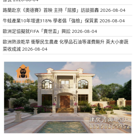
路蘭赴京《奧德賽》首映 主持「屈膝」訪談捱轟
2026-08-04
牛蛙產業10年增速318% 學者倡「強檢」保質素
2026-08-04
歐洲足協擬就FIFA「賣世盃」興訟
2026-08-04
歐洲熱浪乾旱 衝擊民生農產 化學品石油等運費飈升 英大小麥蔬
菜收成減
2026-08-04