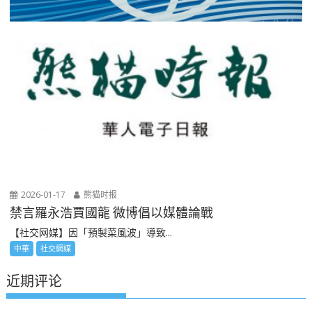
2026-01-17
熊猫时报
禁言羅永浩賈國龍 微博倡以媒體論戰
【社交网媒】因「預製菜風波」導致...
中華
社交網媒
近期评论