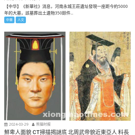
【中华】《新華社》消息，河南永城王莊遺址發現一座距今約5000
年的大墓，該墓葬出土遺物350餘件...
中華
人文
2024-03-29
熊猫时报
鮮卑人面貌 CT掃描揭謎底 北周武帝貌近東亞人 料長