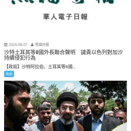
2026-08-07
熊猫时报
沙特土耳其等8國外長聯合聲明 譴責以色列對加沙
持續侵犯行為
【政局】沙特阿拉伯、土耳其等8國...
政局