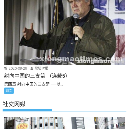
2020-09-29
熊猫时报
射向中国的三支箭 （连载5）
第四章 射向中国的三支箭 ──以...
網文
社交网媒