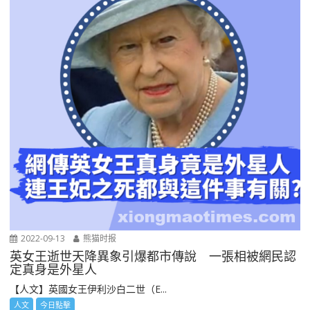
2022-09-13
熊猫时报
英女王逝世天降異象引爆都市傳說 一張相被網民認
定真身是外星人
【人文】英國女王伊利沙白二世（E...
人文
今日點擊