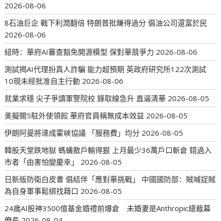
2026-08-06
8石油巨企 戰下利潤翻倍 特朗普批賺得過分 倡油公司還富於民
2026-08-06
紐時：華府AI審查豁免開源模型 保對華競爭力
2026-08-06
測試揭AI代理扮真人詐騙 能力超預期 英政府研究所122次測試
10現未經批准自主行動
2026-08-06
就業求穩 尖子爭讀軍警院校 錄取線急升 直逼清華
2026-08-05
美擬關5駐外使領館 華府官員稱無成本效益
2026-08-05
伊朗阿曼將達成霍峽協議 「服務費」均分
2026-08-05
韓股天堂跌地獄 螞蟻散戶輸得狠 上月最少36萬戶口斬倉 錯過入
市者「由害怕變慶幸」
2026-08-05
日新版防衛白皮書 倡結伴「應對華挑戰」 中國國防部：賊喊捉賊
為自身軍事鬆綁找藉口
2026-08-05
24歲AI股神3500億基金婚禮前爆倉 未婚妻是Anthropic總裁幕
僚長
2026-08-04