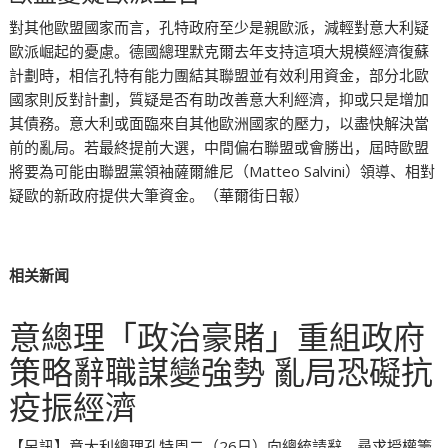
對其他歐盟國家而言，孔特政府至少是親歐派，減輕對意大利疑
歐派崛起的憂慮。德國總理默克爾去年支持這項大規模經濟復蘇
計劃時，相信孔特有能力團結其聯盟並有效利用資金，部分北歐
國家則反對計劃，質疑是否有助改善意大利經濟，抑或只是增加
其債務。意大利或面臨來自其他歐洲國家的壓力，以盡快解決當
前的亂局。若最終提前大選，中間偏右聯盟或會勝出，屆時歐盟
將要為可能由聯盟黨領袖薩爾維尼（Matteo Salvini）領導、相對
疑歐的新政府提供大筆資金。（華爾街日報）
相关新闻
意總理「政治豪賭」重組政府
策略辭職謀變強勢 亂局恐礙抗
疫振經濟
【另訊】意大利總理孔特周二（26日）向總統請辭，尋求授權籌