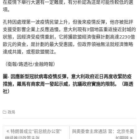
在疫情下舉行大選有一定難度，有分析認為這是可能性較低的選
項。
孔特因處理第一波疫情民望上升，但後來疫情反彈，他亦被批評
支援受影響企業上反應過慢。意大利現有3個地區重返接近封城的
狀態，因經濟受疫情重創，它將獲歐盟經濟復蘇計劃高達2230億
歐元的資金，是計劃的最大受惠國，但政界領袖無法就經濟策略
達成共識，或惹歐盟關注。
（衛報/路透社/金融時報）
圖- 因應新型冠狀病毒疫情反彈，意大利政府近日再度收緊防疫
措施，羅馬有商家周一發起示威，抗議政府實施的限制。（路透
社）
政局
文
特朗普成立“前总统办公室”
與奧委會主席通話 習：北京冬奧
继续推动政策主张
如期辦