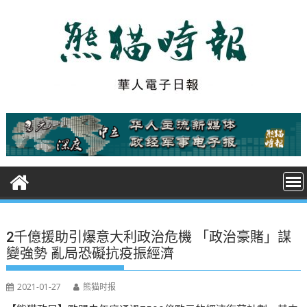
S
k
i
p
t
o
c
o
n
t
e
n
t
2千億援助引爆意大利政治危機 「政治豪賭」謀
變強勢 亂局恐礙抗疫振經濟
2021-01-27
熊猫时报