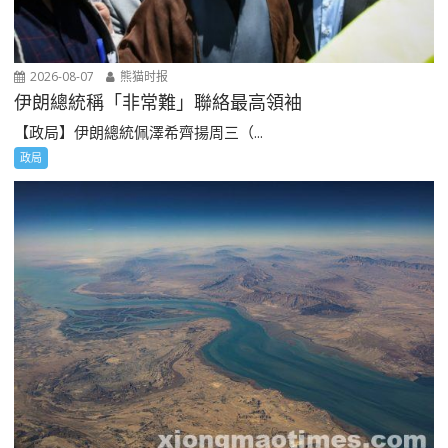
2026-08-07
熊猫时报
伊朗總統稱「非常難」聯絡最高領袖
【政局】伊朗總統佩澤希齊揚周三（...
政局