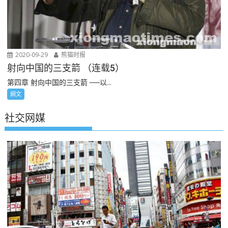
2020-09-29
熊猫时报
射向中国的三支箭 （连载5）
第四章 射向中国的三支箭 ──以...
網文
社交网媒