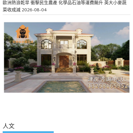
歐洲熱浪乾旱 衝擊民生農產 化學品石油等運費飈升 英大小麥蔬
菜收成減
2026-08-04
人文