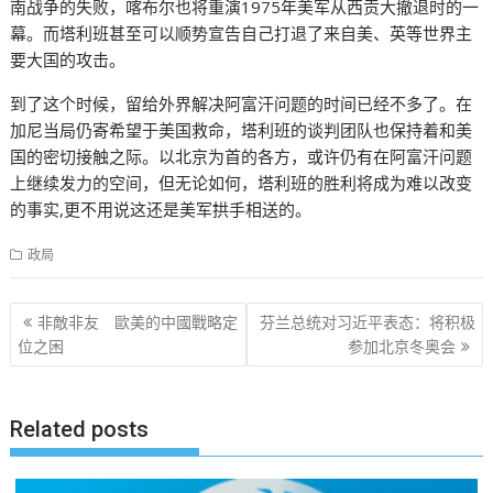
南战争的失败，喀布尔也将重演1975年美军从西贡大撤退时的一
幕。而塔利班甚至可以顺势宣告自己打退了来自美、英等世界主
要大国的攻击。
到了这个时候，留给外界解决阿富汗问题的时间已经不多了。在
加尼当局仍寄希望于美国救命，塔利班的谈判团队也保持着和美
国的密切接触之际。以北京为首的各方，或许仍有在阿富汗问题
上继续发力的空间，但无论如何，塔利班的胜利将成为难以改变
的事实,更不用说这还是美军拱手相送的。
政局
文
非敵非友 歐美的中國戰略定
芬兰总统对习近平表态：将积极
章
位之困
参加北京冬奥会
导
航
Related posts