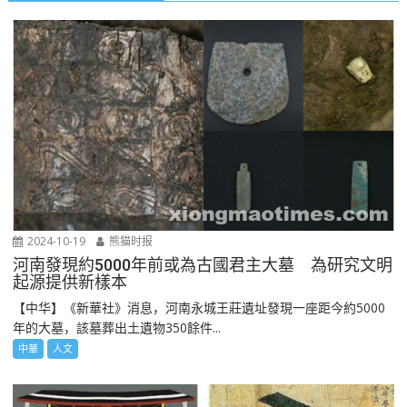
2024-10-19
熊猫时报
河南發現約5000年前或為古國君主大墓 為研究文明
起源提供新樣本
【中华】《新華社》消息，河南永城王莊遺址發現一座距今約5000
年的大墓，該墓葬出土遺物350餘件...
中華
人文