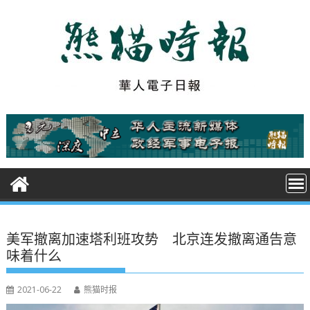
S
k
i
p
t
o
c
o
n
t
e
n
t
美军撤离加速塔利班攻势 北京连发撤离通告意
味着什么
2021-06-22
熊猫时报