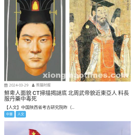
2024-03-29
熊猫时报
鮮卑人面貌 CT掃描揭謎底 北周武帝貌近東亞人 料長
服丹藥中毒死
【人文】中国陜西省考古研究院昨（...
中華
人文