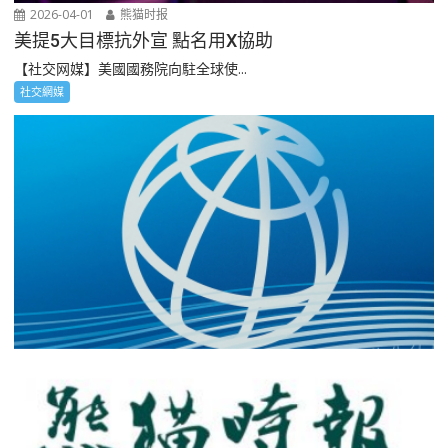
2026-04-01
熊猫时报
美提5大目標抗外宣 點名用X協助
【社交网媒】美國國務院向駐全球使...
社交網媒