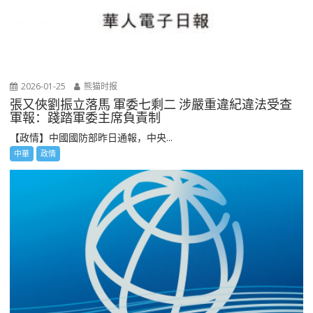
2026-01-25
熊猫时报
張又俠劉振立落馬 軍委七剩二 涉嚴重違紀違法受查
軍報：踐踏軍委主席負責制
【政情】中國國防部昨日通報，中央...
中華
政情