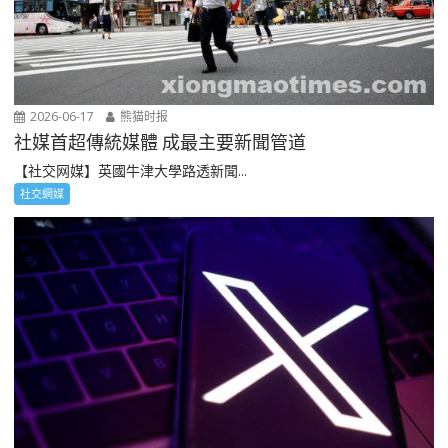
2026-06-17
熊猫时报
社媒首超傳統媒體 成最主要新聞管道
【社交网媒】英國牛津大學路透新聞...
社交網媒