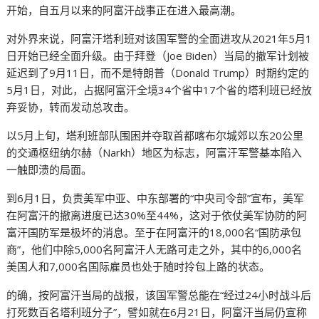
开始，自五月以来的阿富汗战事正在进入最高潮。
对外界来说，阿富汗塔利班对该国军警的全面进攻从2021年5月1
日开始已经全面升级。由于拜登（Joe Biden）当局的撤军计划被
延迟到了9月11日，而不是特朗普（Donald Trump）时期约定的
5月1日，对此，占据阿富汗全境34个省中17个省的塔利班已经放
弃妥协，转而发动总攻击。
以5月上旬，塔利班部队围困并夺取首都喀布尔城郊以东20公里
的交通枢纽纳尔赫（Narkh）地区为标志，阿富汗军警基本陷入
一触即溃的局面。
到6月1日，负责美军中亚、中东部署的“中央司令部”宣布，美军
在阿富汗的撤离进度已达30%至44%，这对于依仗美军协防的阿
富汗国防军是极坏的消息。至于在阿富汗的18,000名“国防承包
商”，他们中除5,000名阿富汗人无路可走之外，其中的6,000名
美国人和7,000名国际雇员也处于随时拎包上路的状态。
的确，按阿富汗当局的战报，该国军警总能在“经过24小时战斗后
打死数百名塔利班分子”，譬如就在6月21日，阿富汗当局仍宣称