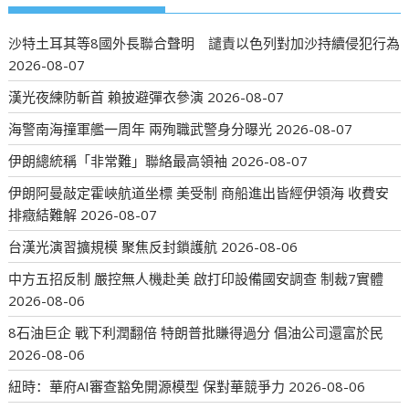
沙特土耳其等8國外長聯合聲明 譴責以色列對加沙持續侵犯行為
2026-08-07
漢光夜練防斬首 賴披避彈衣參演
2026-08-07
海警南海撞軍艦一周年 兩殉職武警身分曝光
2026-08-07
伊朗總統稱「非常難」聯絡最高領袖
2026-08-07
伊朗阿曼敲定霍峽航道坐標 美受制 商船進出皆經伊領海 收費安
排癥結難解
2026-08-07
台漢光演習擴規模 聚焦反封鎖護航
2026-08-06
中方五招反制 嚴控無人機赴美 啟打印設備國安調查 制裁7實體
2026-08-06
8石油巨企 戰下利潤翻倍 特朗普批賺得過分 倡油公司還富於民
2026-08-06
紐時：華府AI審查豁免開源模型 保對華競爭力
2026-08-06