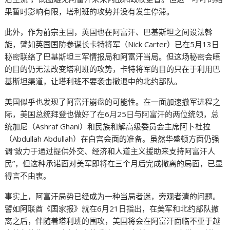
果暂时影响有限，塔利班的攻势并没有发生停滞。
此外，作为前宗主国，英国也在阿富汗、巴基斯坦之间设法斡
旋，譬如英国国防参谋长卡特将军（Nick Carter）已在5月13日
秘密联络了巴基斯坦三军情报局和阿富汗当局。但这场秘密会晤
的目的仍无法改变塔利班的攻势，卡特将军的目的只在于利用巴
基斯坦渠道，让塔利班不要袭击撤退中的北约部队。
美国似乎也发现了阿富汗崩盘的可能性。在一面加速撤军进程之
际，美国总统拜登也做好了在6月25日与阿富汗的两位统领，总
统加尼（Ashraf Ghani）和民族和解高级委员会主席阿卜杜拉
（Abdullah Abdullah）在白宫会面的准备。虽然华盛顿方面仍强
调“致力于通过提供外交、经济和人道主义援助来支持阿富汗人
民”，但这种承诺面对美军即将在三个月后完成撤离的局面，已显
得言不由衷。
事实上，阿富汗局势已经成为一种当局者迷，旁观者清的问题。
譬如阿联酋《国家报》就在6月21日指出，在美军和北约部队撤
离之后，伴随着塔利班的围攻，美国将会在阿富汗面临不亚于越