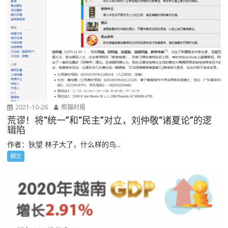
2021-10-26
熊猫时报
荒谬！将“统一”和“民主”对立，刘仲敬“诸夏论”的逻
辑陷
作者：狄望 林子大了，什么样的鸟...
網文