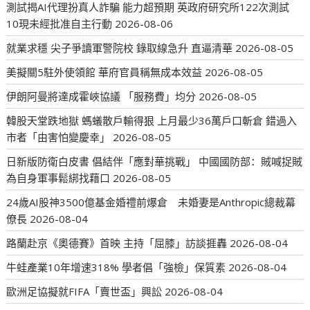
測試揭AI代理扮真人詐騙 能力超預期 英政府研究所122次測試
10現未經批准自主行動
2026-08-06
就業求穩 尖子爭讀軍警院校 錄取線急升 直逼清華
2026-08-05
美擬關5駐外使領館 華府官員稱無成本效益
2026-08-05
伊朗阿曼將達成霍峽協議 「服務費」均分
2026-08-05
韓股天堂跌地獄 螞蟻散戶輸得狠 上月最少36萬戶口斬倉 錯過入
市者「由害怕變慶幸」
2026-08-05
日新版防衛白皮書 倡結伴「應對華挑戰」 中國國防部：賊喊捉賊
為自身軍事鬆綁找藉口
2026-08-05
24歲AI股神3500億基金婚禮前爆倉 未婚妻是Anthropic總裁幕
僚長
2026-08-04
路蘭赴京《奧德賽》首映 主持「屈膝」訪談捱轟
2026-08-04
牛蛙產業10年增速318% 學者倡「強檢」保質素
2026-08-04
歐洲足協擬就FIFA「賣世盃」興訟
2026-08-04