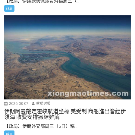
【政局】伊朗總統佩澤希齊揚周三（...
政局
2026-08-07
熊猫时报
伊朗阿曼敲定霍峽航道坐標 美受制 商船進出皆經伊
領海 收費安排癥結難解
【政局】伊朗外交部周三（5日）稱...
政局