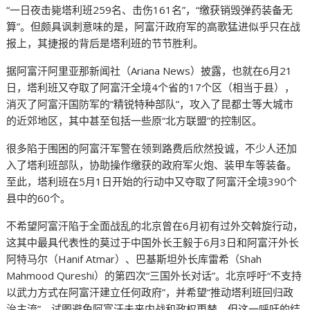
“一日夜击毙塔利班259名、击伤161名”，“缴获销毁弹药装备无
算”。但颇具讽刺意味的是，阿富汗政府军的高歌猛进似乎只在战
报上，其捷报的背后是塔利班的节节胜利。
据阿富汗阿里亚那新闻社（Ariana News）披露，也就在6月21
日，塔利班又夺取了阿富汗全境4个省的17个区（相当于县），
消灭了阿富汗国防军的“精锐特种部队”，攻入了昆都士等大城市
的近郊地区，其中甚至包括一些原“北方联盟”的控制区。
很多陷于围困的阿富汗军警在领到路费后欣然投诚，不少人还加
入了塔利班部队，协助操作缴获的政府军火炮、装甲车等装备。
至此，塔利班在5月1日开始的行动中又夺取了阿富汗全境390个
县中的60个。
不希望阿富汗陷于全面战乱的北京曾在6月初有过外交斡旋行动，
这其中最具代表性的莫过于中国外长王毅于6月3日和阿富汗外长
阿特马尔（Hanif Atmar）、巴基斯坦外长库雷希（Shah
Mahmood Qureshi）的第四次“三国外长对话”。北京呼吁“不支持
以武力方式在阿富汗建立任何政府”，并希望“推动塔利班回归政
治主流”，试图避免阿富汗未来内战和政权更替。但这一呼吁的结