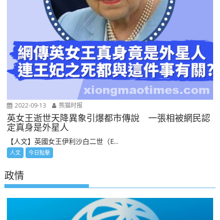
2022-09-13
熊猫时报
英女王逝世天降異象引爆都市傳說 一張相被網民認
定真身是外星人
【人文】英國女王伊利沙白二世（E...
人文
今日點擊
政情