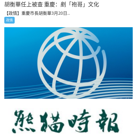
胡衡華任上被查 重慶：剷「袍哥」文化
【政情】重慶市長胡衡華3月20日...
政情