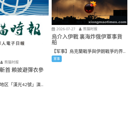
2026-07-27
熊猫时报
烏介入伊戰 裏海炸俄伊軍事貨
船
【军事】烏克蘭戰爭與伊朗戰爭的界...
軍事
熊猫时报
斬首 賴披避彈衣參
区「漢光42號」演...