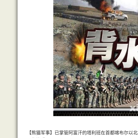
【熊猫军事】已掌管阿富汗的塔利班在首都喀布尔以北