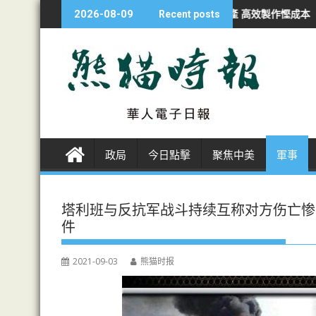
S
I短劇狂潮 衝擊傳統影視生產 高效製作慳成本 「5人一天製4集」
日防
2026-08-09
Recent posts
k
i
p
t
o
c
o
n
政局
今日點擊
聚焦中美
軍事
t
e
n
塔利班与反抗军战斗持续互称对方伤亡惨
t
件
2021-09-03
熊猫时报