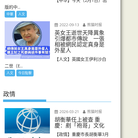
【中华】今天（2月1日）出
版的中...
中華
人文
2022-09-13
熊猫时报
英女王逝世天降異象
引爆都市傳說 一張
相被網民認定真身是
外星人
【人文】英國女王伊利沙白
二世（E...
人文
今日點擊
政情
2026-03-21
熊猫时报
胡衡華任上被查 重
慶：剷「袍哥」文化
【政情】重慶市長胡衡華3月