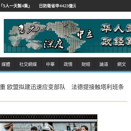
衛省申4423億元預算 破紀錄
美媒：參聯會主席認須尋伊戰「退場方案
媒體
社交網媒
中華
政情
財經
論道
網文
重 欧盟拟建迅速应变部队 法德提接触塔利班条