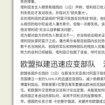
死伤惨重。
塔利班发言人穆贾希德周四（2日）声称，塔利班已攻
判失败后才发动攻击，并指对方“损失重大”。
反抗塔利班的武装组织“阿富汗民族反抗阵线”则说，
从相邻的帕尔旺省进入潘杰希尔，但每一次都失败。该
扬言塔利班“无法以战争解决问题”。
双方都对敌方的死伤人数说法不一，亦没有给出相关证
塔利班执掌阿富汗之后，潘杰希尔省是目前国内反抗势
数千名当地民兵、前政府军队和特种部队的残馀人员集
势力的谈判已经破裂，塔利班已包围了该省，呼吁反抗
欧盟拟建迅速应变部队 
欧盟各国外长周四（2日）在斯洛文尼亚商讨阿富汗局势，欧
员国建立一支约5,000人的迅速应变部队，减少依赖美
博雷利指出，拜登是第3位警告美军要撤出欧洲后花园
任。有欧盟外交官称会议没有讨论出定案，未能就如何
成员国正考虑动员部队时，采用不同形式的投票程序，
早。德国防长克兰普-卡伦鲍尔强调，关键并非欧盟成