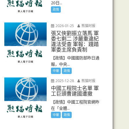
20日...
政情
2026-01-25
熊猫时报
張又俠劉振立落馬 軍
委七剩二 涉嚴重違紀
違法受查 軍報：踐踏
軍委主席負責制
【政情】中國國防部昨日通
報，中央...
中華
政情
2025-12-28
熊猫时报
中國工程院士名單 軍
工巨頭曹建國遭撤
【政情】中國工程院官網昨
在「全體...
中華
政情