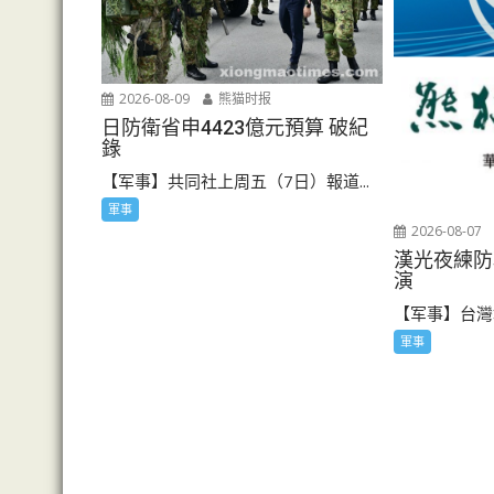
2026-08-09
熊猫时报
日防衛省申4423億元預算 破紀
錄
【军事】共同社上周五（7日）報道...
軍事
2026-08-07
漢光夜練防
演
【军事】台灣地
軍事