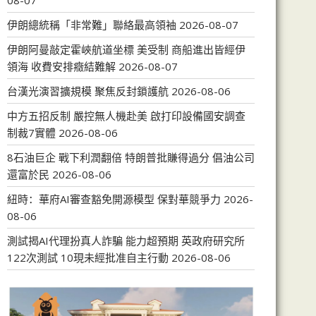
08-07
伊朗總統稱「非常難」聯絡最高領袖
2026-08-07
伊朗阿曼敲定霍峽航道坐標 美受制 商船進出皆經伊
領海 收費安排癥結難解
2026-08-07
台漢光演習擴規模 聚焦反封鎖護航
2026-08-06
中方五招反制 嚴控無人機赴美 啟打印設備國安調查
制裁7實體
2026-08-06
8石油巨企 戰下利潤翻倍 特朗普批賺得過分 倡油公司
還富於民
2026-08-06
紐時：華府AI審查豁免開源模型 保對華競爭力
2026-
08-06
測試揭AI代理扮真人詐騙 能力超預期 英政府研究所
122次測試 10現未經批准自主行動
2026-08-06