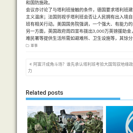
和国防施政。
会议亦讨论了与塔利班接触的条件，德国要求塔利班建
主义温床；法国则视乎塔利班会否让人民拥有出入境自
班有相关行动。美国国务院强调，一个强大、有能力的
另一方面，英国政府周四宣布拨出3,000万英镑援助金
难民署等提供生活所需如避难所、卫生设施等，其馀分
軍事
文
阿富汗成角斗场？谁先承认塔利班考验大国驾驭地缘政
章
力
导
航
Related posts