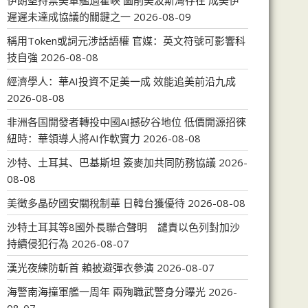
伊朗堅持禁美軍艦過霍峽 圖削美波斯灣存在 成美伊
遲遲未達成協議的關鍵之一
2026-08-09
稱用Token或詞元涉話語權 官媒：英文符號可影響科
技自強
2026-08-08
經濟學人：華AI投資不足美一成 效能追美前沿九成
2026-08-08
非洲各国開發者轉投中國AI撼矽谷地位 低價開源招徠
紐時：華領導人將AI作軟實力
2026-08-08
沙特、土耳其、巴基斯坦 簽麥加共同防務協議
2026-
08-08
美徵多晶矽國安關稅制華 日韓台獲優待
2026-08-08
沙特土耳其等8國外長聯合聲明 譴責以色列對加沙
持續侵犯行為
2026-08-07
漢光夜練防斬首 賴披避彈衣參演
2026-08-07
海警南海撞軍艦一周年 兩殉職武警身分曝光
2026-