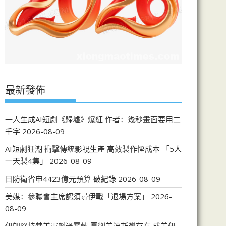
最新發佈
一人生成AI短劇《歸墟》爆紅 作者：幾秒畫面要用二
千字
2026-08-09
AI短劇狂潮 衝擊傳統影視生產 高效製作慳成本 「5人
一天製4集」
2026-08-09
日防衛省申4423億元預算 破紀錄
2026-08-09
美媒：參聯會主席認須尋伊戰「退場方案」
2026-
08-09