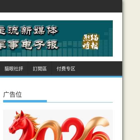
」
伊朗堅持禁美軍艦過霍峽 圖削美波斯灣存在 成美伊遲遲未達成協
貓眼社評
訂閲區
付费专区
广告位