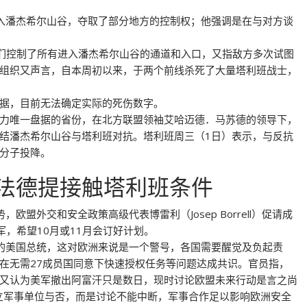
入潘杰希尔山谷，夺取了部分地方的控制权；他强调是在与对方谈
他们控制了所有进入潘杰希尔山谷的通道和入口，又指敌方多次试图
组织又声言，自本周初以来，于两个前线杀死了大量塔利班战士，
据，目前无法确定实际的死伤数字。
力唯一盘据的省份，在北方联盟领袖艾哈迈德．马苏德的领导下，
结潘杰希尔山谷与塔利班对抗。塔利班周三（1日）表示，与反抗
分子投降。
法德提接触塔利班条件
盟外交和安全政策高级代表博雷利（Josep Borrell）促请成
军，希望10月或11月会订好计划。
的美国总统，这对欧洲来说是一个警号，各国需要醒觉及负起责
在无需27成员国同意下快速授权任务等问题达成共识。官员指，
又认为美军撤出阿富汗只是数日，现时讨论欧盟未来行动是言之尚
立军事单位与否，而是讨论不能中断，军事合作足以影响欧洲安全