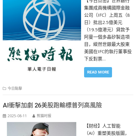
【今日点击】世界銀行
集團成員機構國際金融
公司（IFC）上周五（8
日）批出2.5億美元
（19.5億港元）貸款予
阿曼一個多晶矽製造項
目，縱然世銀最大股東
美國在IFC的執行董事投
下反對票…
READ MORE
今日點擊
AI衝擊加劇 26美股跑輸標普列高風險
2025-08-11
熊猫时报
【财经】人工智能
（AI）重塑美股版圖，