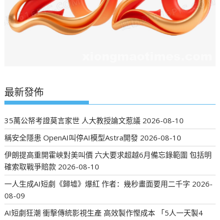
最新發佈
35萬公帑考證莫言家世 人大教授論文惹議
2026-08-10
稱安全隱患 OpenAI叫停AI模型Astra開發
2026-08-10
伊朗提高重開霍峽對美叫價 六大要求超越6月備忘錄範圍 包括明
確索取戰爭賠款
2026-08-10
一人生成AI短劇《歸墟》爆紅 作者：幾秒畫面要用二千字
2026-
08-09
AI短劇狂潮 衝擊傳統影視生產 高效製作慳成本 「5人一天製4