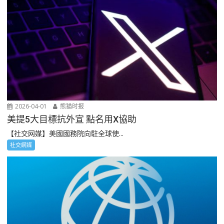
2026-04-01
熊猫时报
美提5大目標抗外宣 點名用X協助
【社交网媒】美國國務院向駐全球使...
社交網媒