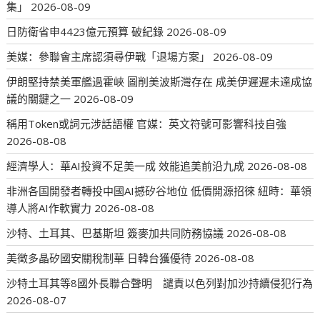
集」
2026-08-09
日防衛省申4423億元預算 破紀錄
2026-08-09
美媒：參聯會主席認須尋伊戰「退場方案」
2026-08-09
伊朗堅持禁美軍艦過霍峽 圖削美波斯灣存在 成美伊遲遲未達成協
議的關鍵之一
2026-08-09
稱用Token或詞元涉話語權 官媒：英文符號可影響科技自強
2026-08-08
經濟學人：華AI投資不足美一成 效能追美前沿九成
2026-08-08
非洲各国開發者轉投中國AI撼矽谷地位 低價開源招徠 紐時：華領
導人將AI作軟實力
2026-08-08
沙特、土耳其、巴基斯坦 簽麥加共同防務協議
2026-08-08
美徵多晶矽國安關稅制華 日韓台獲優待
2026-08-08
沙特土耳其等8國外長聯合聲明 譴責以色列對加沙持續侵犯行為
2026-08-07