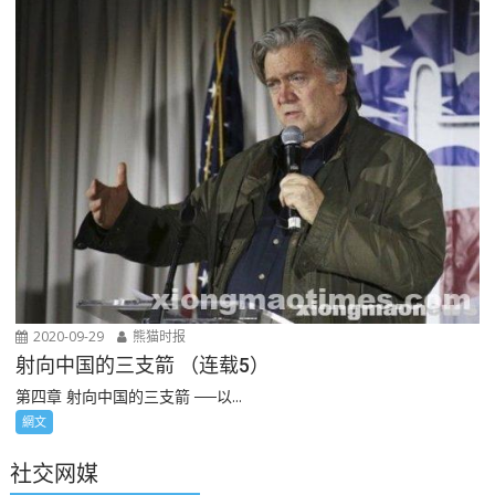
2020-09-29
熊猫时报
射向中国的三支箭 （连载5）
第四章 射向中国的三支箭 ──以...
網文
社交网媒