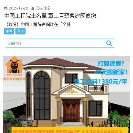
2025-12-28
熊猫时报
中國工程院士名單 軍工巨頭曹建國遭撤
【政情】中國工程院官網昨在「全體...
中華
政情