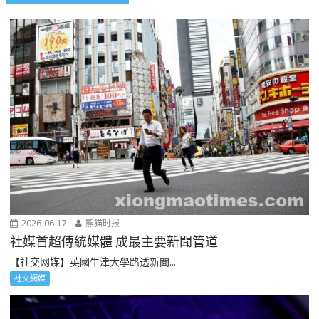
2026-06-17
熊猫时报
社媒首超傳統媒體 成最主要新聞管道
【社交网媒】英國牛津大學路透新聞...
社交網媒