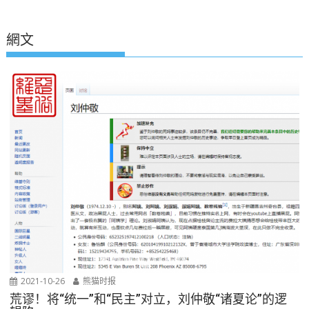
網文
2021-10-26
熊猫时报
荒谬！将“统一”和“民主”对立，刘仲敬“诸夏论”的逻