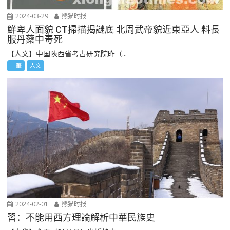
2024-03-29
熊猫时报
鮮卑人面貌 CT掃描揭謎底 北周武帝貌近東亞人 料長
服丹藥中毒死
【人文】中国陜西省考古研究院昨（...
中華
人文
2024-02-01
熊猫时报
習：不能用西方理論解析中華民族史