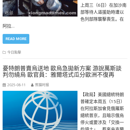
上周三（6日）在加沙南
部等待人道援助時遭以
色列部隊襲擊喪生。在
阿拉…
READ MORE
今日點擊
憂特朗普賣烏送地 歐烏急拋新方案 游說萬斯談
判勿繞烏 歐官員：雅爾塔式瓜分歐洲不復再
2025-08-11
熊猫时报
【政局】美國總統特朗
普確定本周五（15日）
在阿拉斯加會見俄羅斯
總統普京，且暗示俄烏
停火或要涉及「交換一
些領土」，惹來烏克蘭