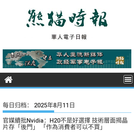
S
k
i
p
t
o
c
o
n
t
e
n
t
每日归档：
2025年8月11日
官媒續批Nvidia：H20不是好選擇 技術層面揭晶
片存「後門」 「作為消費者可以不買」