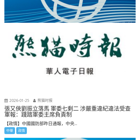
2026-01-25
熊猫时报
張又俠劉振立落馬 軍委七剩二 涉嚴重違紀違法受查
軍報：踐踏軍委主席負責制
【政情】中國國防部昨日通報，中央...
中華
政情