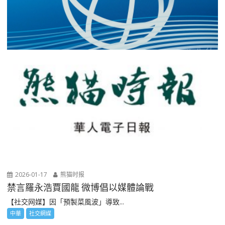
2026-01-17
熊猫时报
禁言羅永浩賈國龍 微博倡以媒體論戰
【社交网媒】因「預製菜風波」導致...
中華
社交網媒