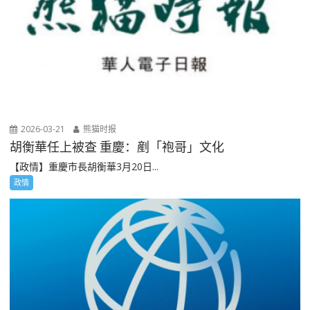
2026-03-21
熊猫时报
胡衡華任上被查 重慶：剷「袍哥」文化
【政情】重慶市長胡衡華3月20日...
政情