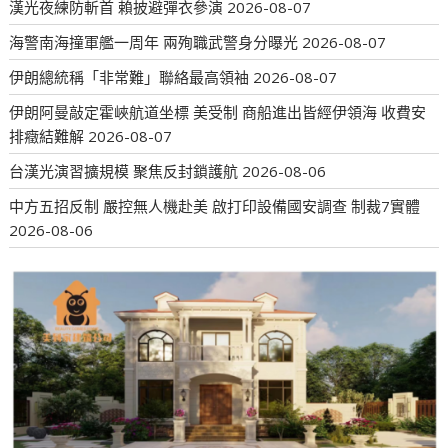
漢光夜練防斬首 賴披避彈衣參演
2026-08-07
海警南海撞軍艦一周年 兩殉職武警身分曝光
2026-08-07
伊朗總統稱「非常難」聯絡最高領袖
2026-08-07
伊朗阿曼敲定霍峽航道坐標 美受制 商船進出皆經伊領海 收費安
排癥結難解
2026-08-07
台漢光演習擴規模 聚焦反封鎖護航
2026-08-06
中方五招反制 嚴控無人機赴美 啟打印設備國安調查 制裁7實體
2026-08-06