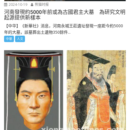
2024-10-19
熊猫时报
河南發現約5000年前或為古國君主大墓 為研究文明
起源提供新樣本
【中华】《新華社》消息，河南永城王莊遺址發現一座距今約5000
年的大墓，該墓葬出土遺物350餘件...
中華
人文