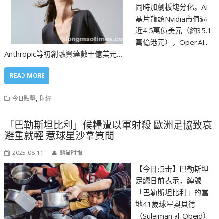
同時加劇板塊分化。AI
晶片龍頭Nvidia市值逼
近4.5萬億美元（約35.1
萬億港元），OpenAI、
Anthropic等初創融資達數十億美元…
READ MORE
,
今日點擊
財經
「巴勒斯坦比利」候糧遭以軍射殺 歐洲足協致哀
避重就輕 惹球星沙拿質問
2025-08-11
熊猫时报
【今日点击】巴勒斯坦
足總日前表示，綽號
「巴勒斯坦比利」的當
地41歲球星奧貝德
（Suleiman al-Obeid）