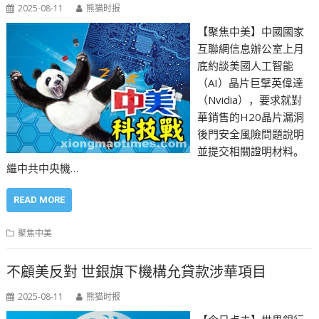
2025-08-11
熊猫时报
【聚焦中美】中國國家
互聯網信息辦公室上月
底約談美國人工智能
（AI）晶片巨擘英偉達
（Nvidia），要求就對
華銷售的H20晶片漏洞
後門安全風險問題說明
並提交相關證明材料。
繼中共中央機…
READ MORE
聚焦中美
不顧美反對 世銀旗下機構允貸款涉華項目
2025-08-11
熊猫时报