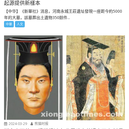
起源提供新樣本
【中华】《新華社》消息，河南永城王莊遺址發現一座距今約5000
年的大墓，該墓葬出土遺物350餘件...
中華
人文
2024-03-29
熊猫时报