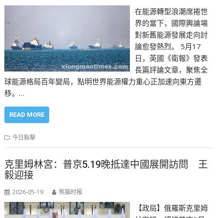
在能源轉型浪潮席捲世
界的當下，國際輿論場
對新舊能源發展走向討
論愈發熱烈。 5月17
日，英國《衛報》發表
長篇評論文章，聚焦全
球能源格局百年變局，點明世界能源權力重心正加速向東方遷
移。…
READ MORE
今日點擊
克里姆林宮：普京5.19晚抵達中國展開訪問 王
毅迎接
2026-05-19
熊猫时报
【政局】俄羅斯克里姆