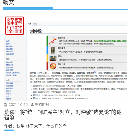
網文
2021-10-26
熊猫时报
荒谬！将“统一”和“民主”对立，刘仲敬“诸夏论”的逻
辑陷
作者：狄望 林子大了，什么样的鸟...