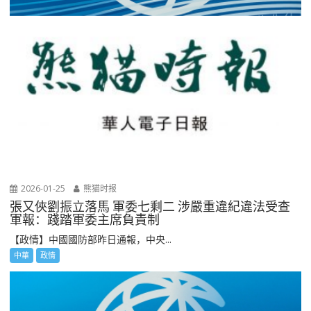
2026-01-25
熊猫时报
張又俠劉振立落馬 軍委七剩二 涉嚴重違紀違法受查
軍報：踐踏軍委主席負責制
【政情】中國國防部昨日通報，中央...
中華
政情