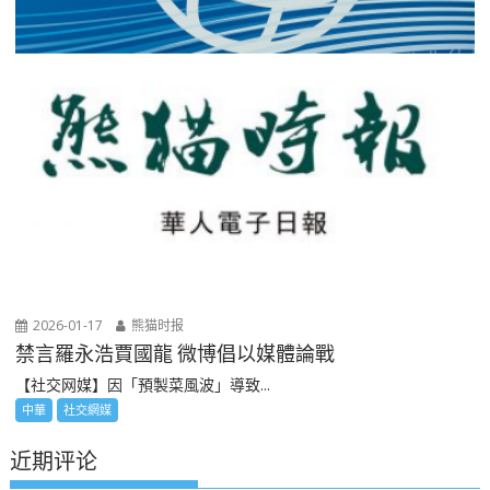
2026-01-17
熊猫时报
禁言羅永浩賈國龍 微博倡以媒體論戰
【社交网媒】因「預製菜風波」導致...
中華
社交網媒
近期评论