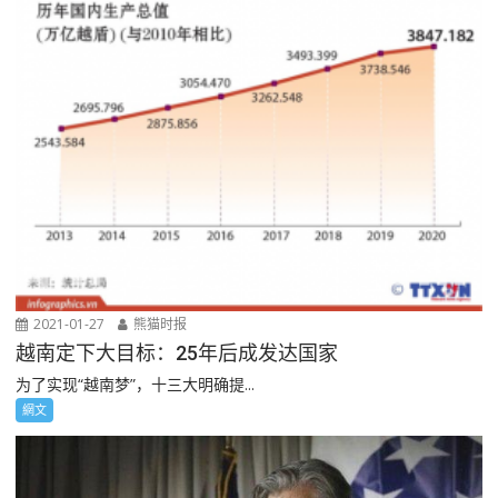
2021-01-27
熊猫时报
越南定下大目标：25年后成发达国家
为了实现“越南梦”，十三大明确提...
網文