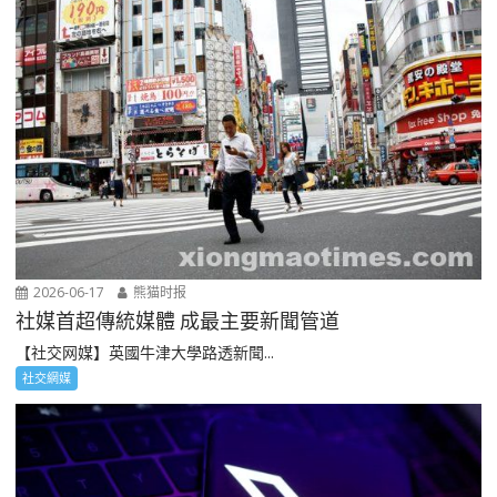
2026-06-17
熊猫时报
社媒首超傳統媒體 成最主要新聞管道
【社交网媒】英國牛津大學路透新聞...
社交網媒