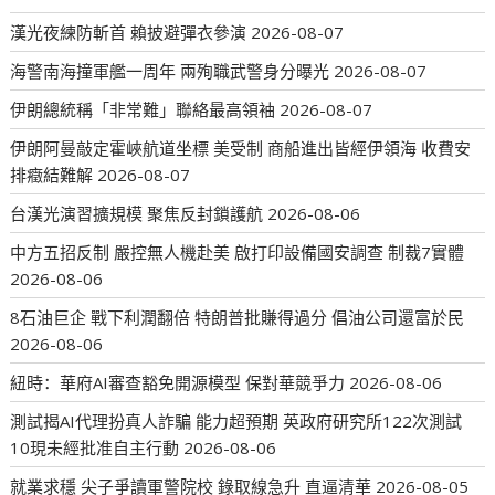
漢光夜練防斬首 賴披避彈衣參演
2026-08-07
海警南海撞軍艦一周年 兩殉職武警身分曝光
2026-08-07
伊朗總統稱「非常難」聯絡最高領袖
2026-08-07
伊朗阿曼敲定霍峽航道坐標 美受制 商船進出皆經伊領海 收費安
排癥結難解
2026-08-07
台漢光演習擴規模 聚焦反封鎖護航
2026-08-06
中方五招反制 嚴控無人機赴美 啟打印設備國安調查 制裁7實體
2026-08-06
8石油巨企 戰下利潤翻倍 特朗普批賺得過分 倡油公司還富於民
2026-08-06
紐時：華府AI審查豁免開源模型 保對華競爭力
2026-08-06
測試揭AI代理扮真人詐騙 能力超預期 英政府研究所122次測試
10現未經批准自主行動
2026-08-06
就業求穩 尖子爭讀軍警院校 錄取線急升 直逼清華
2026-08-05