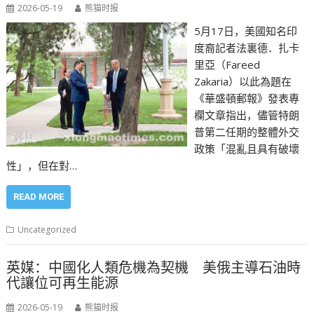
2026-05-19
熊猫时报
5月17日，美國知名印
度裔記者法裏德．扎卡
里亞（Fareed
Zakaria）以此為題在
《華盛頓郵報》發表專
欄文章指出，儘管特朗
普第二任期的整體外交
政策「混亂且具有破壞
性」，但在對…
READ MORE
Uncategorized
英媒：中國化人類危機為契機 美俄主導石油時
代讓位可再生能源
2026-05-19
熊猫时报