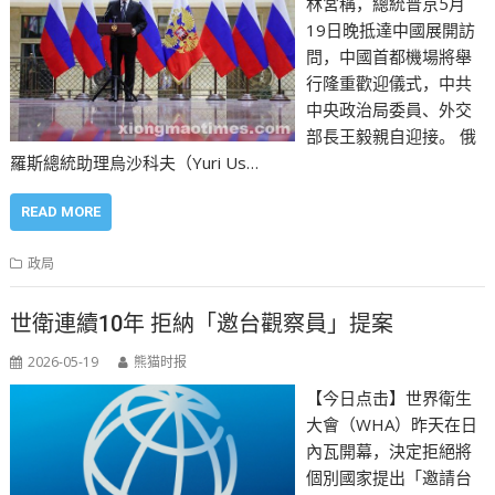
林宮稱，總統普京5月
19日晚抵達中國展開訪
問，中國首都機場將舉
行隆重歡迎儀式，中共
中央政治局委員、外交
部長王毅親自迎接。 俄
羅斯總統助理烏沙科夫（Yuri Us…
READ MORE
政局
世衛連續10年 拒納「邀台觀察員」提案
2026-05-19
熊猫时报
【今日点击】世界衛生
大會（WHA）昨天在日
內瓦開幕，決定拒絕將
個別國家提出「邀請台