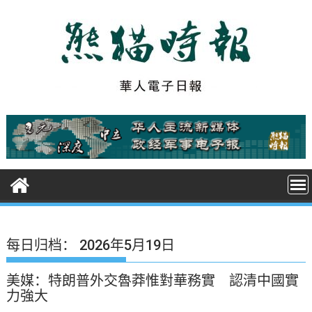
S
k
i
p
t
o
c
o
n
t
e
n
t
每日归档：
2026年5月19日
美媒：特朗普外交魯莽惟對華務實 認清中國實
力強大