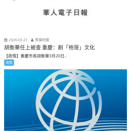
2026-03-21
熊猫时报
胡衡華任上被查 重慶：剷「袍哥」文化
【政情】重慶市長胡衡華3月20日...
政情