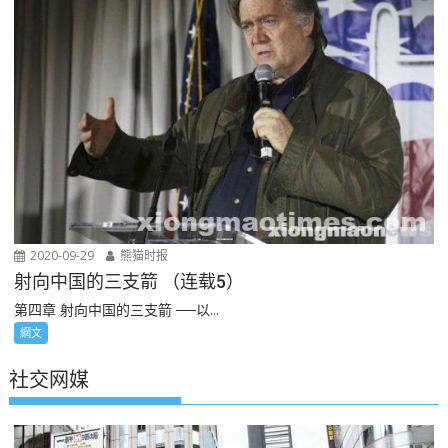
2020-09-29
熊猫时报
射向中国的三支箭 （连载5）
第四章 射向中国的三支箭 ──以...
網文
社交网媒