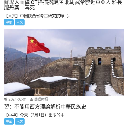
鮮卑人面貌 CT掃描揭謎底 北周武帝貌近東亞人 料長
服丹藥中毒死
【人文】中国陜西省考古研究院昨（...
中華
人文
2024-02-01
熊猫时报
習：不能用西方理論解析中華民族史
【中华】今天（2月1日）出版的中...
中華
人文