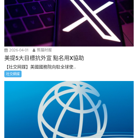
2026-04-01
熊猫时报
美提5大目標抗外宣 點名用X協助
【社交网媒】美國國務院向駐全球使...
社交網媒