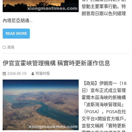
發動主要軍事行動。特
朗普周日跟以色列總理
內塔尼亞胡通…
READ MORE
政局
伊官宣霍峽管理機構 稱實時更新運作信息
2026-05-19
熊猫时报
【政局】伊朗周一（18
日）宣布正式成立管理
霍爾木茲海峽的新機構
「波斯灣海峽管理局」
（PGSA），PGSA在社
交平台X開設官方帳戶，
並發文稱將「實時更新