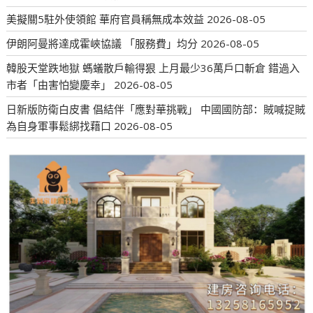
美擬關5駐外使領館 華府官員稱無成本效益
2026-08-05
伊朗阿曼將達成霍峽協議 「服務費」均分
2026-08-05
韓股天堂跌地獄 螞蟻散戶輸得狠 上月最少36萬戶口斬倉 錯過入
市者「由害怕變慶幸」
2026-08-05
日新版防衛白皮書 倡結伴「應對華挑戰」 中國國防部：賊喊捉賊
為自身軍事鬆綁找藉口
2026-08-05