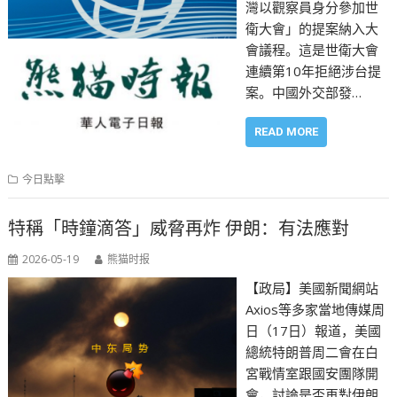
灣以觀察員身分參加世
衛大會」的提案納入大
會議程。這是世衛大會
連續第10年拒絕涉台提
案。中國外交部發…
READ MORE
今日點擊
特稱「時鐘滴答」威脅再炸 伊朗：有法應對
2026-05-19
熊猫时报
【政局】美國新聞網站
Axios等多家當地傳媒周
日（17日）報道，美國
總統特朗普周二會在白
宮戰情室跟國安團隊開
會，討論是否再對伊朗