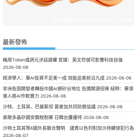
最新發佈
稱用Token或詞元涉話語權 官媒：英文符號可影響科技自強
2026-08-08
經濟學人：華AI投資不足美一成 效能追美前沿九成
2026-08-08
非洲各国開發者轉投中國AI撼矽谷地位 低價開源招徠 紐時：華領
導人將AI作軟實力
2026-08-08
沙特、土耳其、巴基斯坦 簽麥加共同防務協議
2026-08-08
美徵多晶矽國安關稅制華 日韓台獲優待
2026-08-08
沙特土耳其等8國外長聯合聲明 譴責以色列對加沙持續侵犯行為
2026-08-07