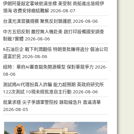
伊朗阿曼敲定霍峽航道坐標 美受制 商船進出皆經伊
領海 收費安排癥結難解
2026-08-07
台漢光演習擴規模 聚焦反封鎖護航
2026-08-06
中方五招反制 嚴控無人機赴美 啟打印設備國安調查
制裁7實體
2026-08-06
8石油巨企 戰下利潤翻倍 特朗普批賺得過分 倡油公司
還富於民
2026-08-06
紐時：華府AI審查豁免開源模型 保對華競爭力
2026-
08-06
測試揭AI代理扮真人詐騙 能力超預期 英政府研究所
122次測試 10現未經批准自主行動
2026-08-06
就業求穩 尖子爭讀軍警院校 錄取線急升 直逼清華
2026-08-05