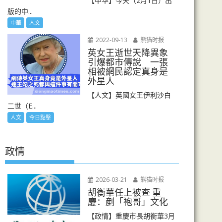
【中华】今天（2月1日）出
版的中...
中華
人文
2022-09-13
熊猫时报
英女王逝世天降異象
引爆都市傳說 一張
相被網民認定真身是
外星人
【人文】英國女王伊利沙白
二世（E...
人文
今日點擊
政情
2026-03-21
熊猫时报
胡衡華任上被查 重
慶：剷「袍哥」文化
【政情】重慶市長胡衡華3月