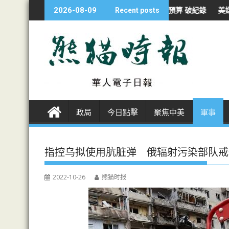
S
集」
日防衛省申4423億元預算 破紀錄
美媒：參聯會主席認須尋伊戰
2026-08-09
Recent posts
k
i
p
t
o
c
o
n
政局
今日點擊
聚焦中美
軍事
t
e
n
指控乌拟使用肮脏弹 俄辐射污染部队戒
t
2022-10-26
熊猫时报