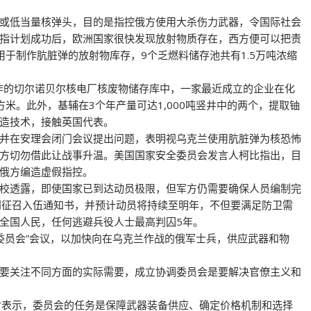
或低当量核弹头，目的是指控俄方使用大杀伤力武器，令国际社会
指计划成功后，欧洲国家很快发现放射物质存在，西方便可以把责
于制作肮脏弹的放射物库存，9个乏燃料储存池共有1.5万吨浓缩
运作的切尔诺贝尔核电厂核废物储存库中，一家最近成立的企业在化
米。此外，基辅在3个年产量可达1,000吨竖井中的两个，提取铀
造技术，接触英国代表。
并在安理会闭门会议提出问题，表明视乌克兰使用肮脏弹为核恐怖
方切勿借此让战事升温。美国国家安全委员会发言人柯比指出，目
俄方编造虚假指控。
校透露，即使国家已到达动员极限，但军方仍需要确保人员编制完
到征召入伍通知书，并预计动员将持续至明年，不但要满足防卫需
全国人民，任何逃避兵役人士最高判囚5年。
委员会”会议，以加快向在乌克兰作战的俄军士兵，供应武器和物
要关注不同方面的实际需要，成立协调委员会是要解决官僚主义和
时表示，委员会的任务是保障武器装备供应、确定价格机制和选择