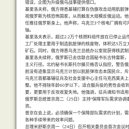
错误，企图为升级俄乌战事提供借口。
基里洛夫称，俄方得悉基辅打算在伪旗攻击动用肮脏弹
视俄罗斯为核恐怖国家，从而触发大规模反俄运动。他
任推往俄罗斯身上。他声称，乌克兰3个核电厂拥有可用
铀。
基里洛夫表示，超过2.2万个核燃料组件放在已停止
工厂处理主要用于制造肮脏弹的核废物，体积达5万立方
矿石。同时，俄方得悉乌克兰总统办公室就获得核武制
基里洛夫续称，俄罗斯已去信联合国秘书长古特雷斯，
主义行径。北约秘书长斯托尔滕贝格否认指控，警告俄
前没有迹象显示乌克兰计划以肮脏弹攻击本国民众，斥
乌克兰首都基辅征兵及社会支援中心主任马克西莫夫上
整。他不排除年龄60岁以下，适合服兵役的男性会收
要，更要用于反攻收复失地。他强调，征兵通知书适用
俄罗斯总统普京周二（25日）主持“保障军队需求协调
资。
普京在会上说，必须确保一个保障部队需求的计划，需
各种手续带来的效率问题。
总理米舒斯京周一（24日）召开相关委员会首次会议