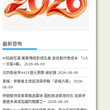
最新發佈
AI短劇狂潮 衝擊傳統影視生產 高效製作慳成本 「5人
一天製4集」
2026-08-09
日防衛省申4423億元預算 破紀錄
2026-08-09
美媒：參聯會主席認須尋伊戰「退場方案」
2026-
08-09
伊朗堅持禁美軍艦過霍峽 圖削美波斯灣存在 成美伊
遲遲未達成協議的關鍵之一
2026-08-09