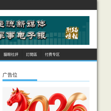
遲未達成協議的關鍵之一
稱用Token或詞元涉話語權 官媒：英文符號
貓眼社評
訂閲區
付费专区
广告位