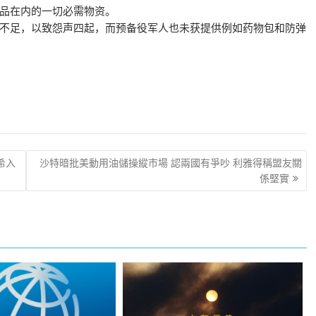
品在内的一切必需物资。
不足，以致怨声四起，而预备役军人也未获提供例如药物包和防弹
希入
沙特暗批美動用油儲操縱市場 認兩國有爭吵 利雅得稱盟友關
係堅實