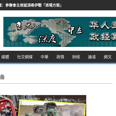
「退場方案」
伊朗堅持禁美軍艦過霍峽 圖削美波斯灣存在 成美伊遲
媒體
社交網媒
中華
政情
財經
論道
網文
备