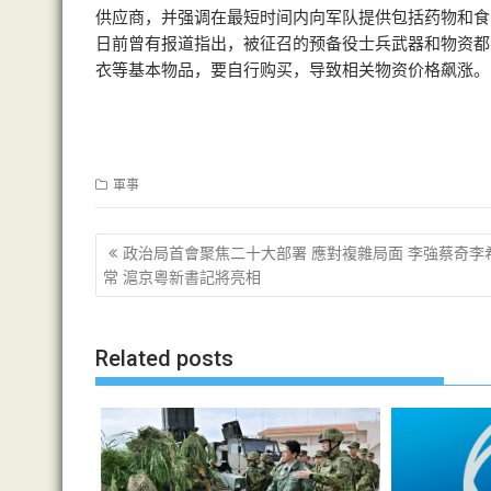
供应商，并强调在最短时间内向军队提供包括药物和食
日前曾有报道指出，被征召的预备役士兵武器和物资都
衣等基本物品，要自行购买，导致相关物资价格飙涨。
軍事
文
政治局首會聚焦二十大部署 應對複雜局面 李強蔡奇李
章
常 滬京粵新書記將亮相
导
航
Related posts