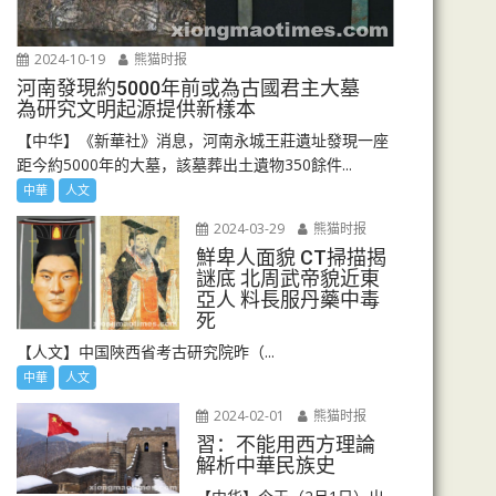
2024-10-19
熊猫时报
河南發現約5000年前或為古國君主大墓
為研究文明起源提供新樣本
【中华】《新華社》消息，河南永城王莊遺址發現一座
距今約5000年的大墓，該墓葬出土遺物350餘件...
中華
人文
2024-03-29
熊猫时报
鮮卑人面貌 CT掃描揭
謎底 北周武帝貌近東
亞人 料長服丹藥中毒
死
【人文】中国陜西省考古研究院昨（...
中華
人文
2024-02-01
熊猫时报
習：不能用西方理論
解析中華民族史