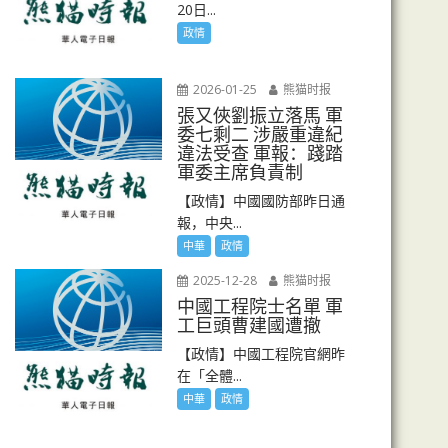
20日...
政情
2026-01-25
熊猫时报
張又俠劉振立落馬 軍
委七剩二 涉嚴重違紀
違法受查 軍報：踐踏
軍委主席負責制
【政情】中國國防部昨日通
報，中央...
中華
政情
2025-12-28
熊猫时报
中國工程院士名單 軍
工巨頭曹建國遭撤
【政情】中國工程院官網昨
在「全體...
中華
政情