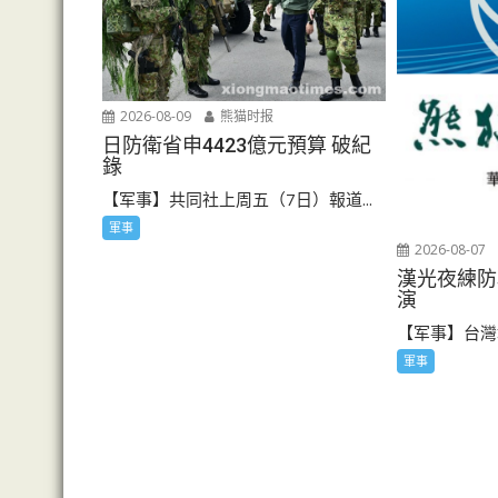
2026-08-09
熊猫时报
日防衛省申4423億元預算 破紀
錄
【军事】共同社上周五（7日）報道...
軍事
2026-08-07
漢光夜練防
演
【军事】台灣地
軍事