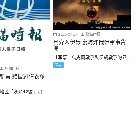
2026-07-27
熊猫时报
烏介入伊戰 裏海炸俄伊軍事貨
船
【军事】烏克蘭戰爭與伊朗戰爭的界...
軍事
熊猫时报
斬首 賴披避彈衣參
区「漢光42號」演...