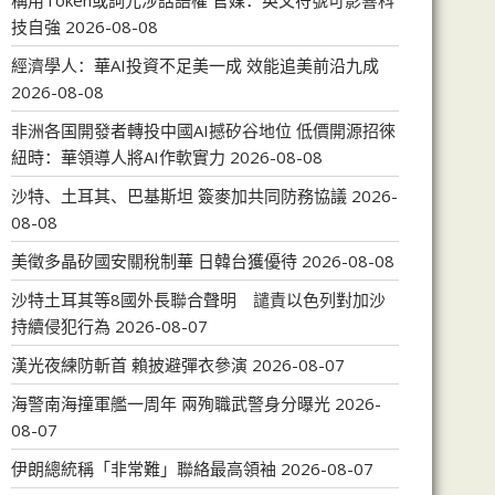
稱用Token或詞元涉話語權 官媒：英文符號可影響科
技自強
2026-08-08
經濟學人：華AI投資不足美一成 效能追美前沿九成
2026-08-08
非洲各国開發者轉投中國AI撼矽谷地位 低價開源招徠
紐時：華領導人將AI作軟實力
2026-08-08
沙特、土耳其、巴基斯坦 簽麥加共同防務協議
2026-
08-08
美徵多晶矽國安關稅制華 日韓台獲優待
2026-08-08
沙特土耳其等8國外長聯合聲明 譴責以色列對加沙
持續侵犯行為
2026-08-07
漢光夜練防斬首 賴披避彈衣參演
2026-08-07
海警南海撞軍艦一周年 兩殉職武警身分曝光
2026-
08-07
伊朗總統稱「非常難」聯絡最高領袖
2026-08-07