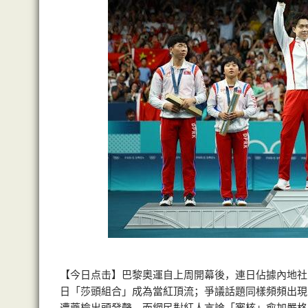
【今日点击】巴黎奧運自上周開幕後，連日佔據內地社
日「莎頭組合」成為當紅頂流；爭議話題同樣頻頻出現
遭藥檢出頭發聲。而網民對紅人言論「審核」愈加嚴格