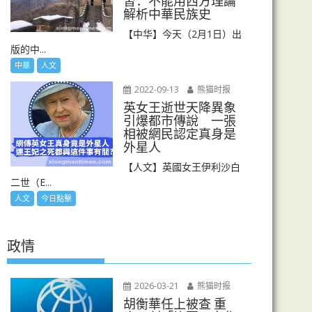
習：不能用西方理論
解析中華民族史
【中华】今天（2月1日）出
版的中...
中華
人文
2022-09-13
熊猫时报
英女王逝世天降異象
引爆都市傳說 一張
相被網民認定真身是
外星人
【人文】英國女王伊利沙白
二世（E...
人文
今日點擊
政情
2026-03-21
熊猫时报
胡衡華任上被查 重