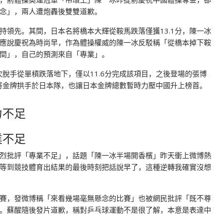
念」，兩人遭炮轟後雙雙道歉。
持領先。其間，日本名將橋本大輝從鞍馬跌落僅獲13.1分，陳一冰
應說慶祝為時尚早，作為體操權威的陳一冰反駁稱「從橋本掉下鞍
瞬間」，自己的預測來自「專業」。
次脫手從單槓跌落地下，僅以11.6分完成該項目，之後登場的張博
，將金牌拱手於日本隊，也讓日本金牌總數暫時力壓中國升上榜首。
力不足
業不足
烈批評「專業不足」，話題「陳一冰半場開香檳」昨天衝上微博熱
等到競技體育出結果的最後時刻把話說早了，這種逆轉我確實沒想
賽，發微博稱「來看幾場毫無懸念的比賽」也被網民批評「既不尊
。蘇醒隨後發片道歉，稱對乒乓球運動不是很了解，本意是表達中