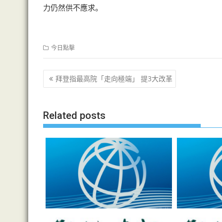
力仍然供不應求。
今日點擊
文
拜登指最高院「走向極端」 提3大改革
章
导
Related posts
航