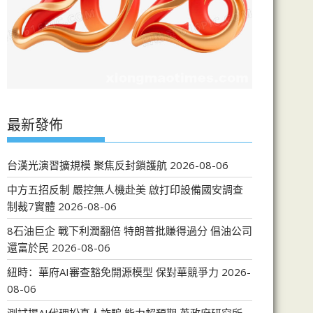
最新發佈
台漢光演習擴規模 聚焦反封鎖護航
2026-08-06
中方五招反制 嚴控無人機赴美 啟打印設備國安調查
制裁7實體
2026-08-06
8石油巨企 戰下利潤翻倍 特朗普批賺得過分 倡油公司
還富於民
2026-08-06
紐時：華府AI審查豁免開源模型 保對華競爭力
2026-
08-06