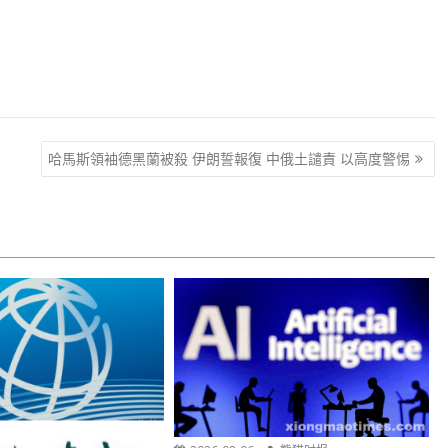
哈馬斯領袖德黑蘭被殺 伊朗誓報復 中俄土譴責 以高度警惕