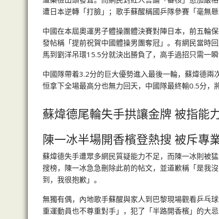
遭日本逆轉「打臉」；歌手蘇醒稱國乒隊參賽「毫無懸
中國在本屆奧運男子體操團體決賽對陣日本，前五輪保
發帖稱「提前祝賀中國體操男團奪冠」。有網民當時回
馬到劉洋吊環15.5分就決出勝負了，高手過招只需一
中國隊帶着3.2分的巨大優勢進入最後一輪，蘇煒德兩
恒拿下全場最高分也無力回天，中國隊最終輸0.5分
蘇煒德尾輪失手拱讓金牌 被指能
陳一冰半場開香檳登熱搜 被斥專
蘇煒德失手遭眾多網民質疑能力不足，而陳一冰則被猛
搜榜，陳一冰急急刪除此前的帖文，並道歉稱「是我沒
到，我很抱歉」。
無獨有偶，內地歌手蘇醒與家人到巴黎現場觀看乒乓球
重運動員也不尊重對手」，犯了「半路開香檳」的大忌