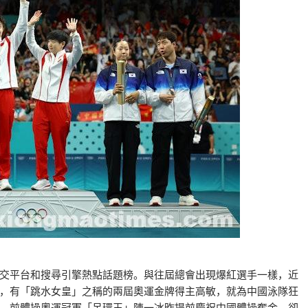
交平台和搜尋引擎熱點話題榜。與往屆總會出現爆紅選手一樣，近
，有「跳水女皇」之稱的兩屆奧運金牌得主高敏，就為中國泳隊狂
，前體操奧運冠軍「吊環王」陳一冰昨提前慶祝中國體操奪金，卻