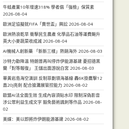
牛蛙產業10年增速318% 學者倡「強檢」保質素
2026-08-04
歐洲足協擬就FIFA「賣世盃」興訟
2026-08-04
歐洲熱浪乾旱 衝擊民生農產 化學品石油等運費飈升
英大小麥蔬菜收成減
2026-08-04
AI機械人創新藥 「新新三樣」熱銷海外
2026-08-03
沙特力勸降溫 特朗普再叫停炸伊能源基建 憂招德黑
蘭「對等報復」 王儲出面游說白宮
2026-08-03
華黃岩島海空演訓 反制菲劃領海基線 轟6K掛鷹擊12
直20J亮劍 配合搶灘展管控能力
2026-08-02
歐盟AI法全面生效 生成內容須貼水印 限制深偽影音
涉公眾利益生成文字 豁免藝術諷刺等作品
2026-08-
02
美媒：美以即將炸伊朗能源基建
2026-08-02