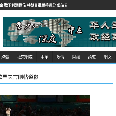
賺得過分 倡油公司還富於民
紐時：華府AI審查豁免開源模型 保對華競
媒體
社交網媒
中華
政情
財經
論道
網文
歌星失言刪帖道歉