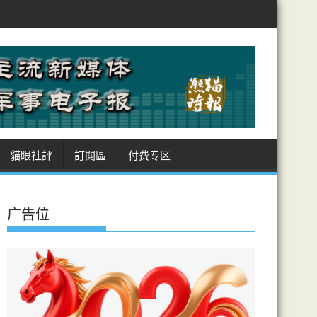
爭力
測試揭AI代理扮真人詐騙 能力超預期 英政府研究所122次測試 1
貓眼社評
訂閲區
付费专区
广告位