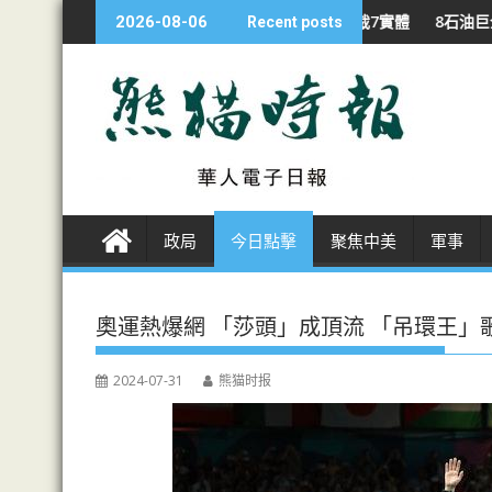
S
 啟打印設備國安調查 制裁7實體
8石油巨企 戰下利潤翻倍 特朗普批
2026-08-06
Recent posts
k
i
p
t
o
c
o
n
政局
今日點擊
聚焦中美
軍事
t
e
n
奧運熱爆網 「莎頭」成頂流 「吊環王」
t
2024-07-31
熊猫时报