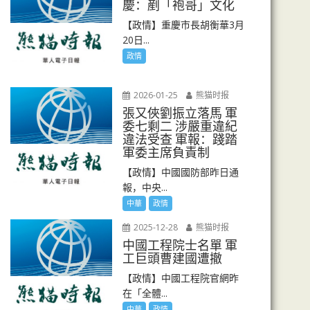
慶：剷「袍哥」文化
【政情】重慶市長胡衡華3月
20日...
政情
2026-01-25
熊猫时报
張又俠劉振立落馬 軍
委七剩二 涉嚴重違紀
違法受查 軍報：踐踏
軍委主席負責制
【政情】中國國防部昨日通
報，中央...
中華
政情
2025-12-28
熊猫时报
中國工程院士名單 軍
工巨頭曹建國遭撤
【政情】中國工程院官網昨
在「全體...
中華
政情