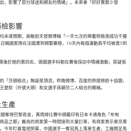
出，影響了部分球迷和網友的情緒」，未來會「好好賣藝少發
藥檢影響
均未達預期，高敏前天發微博稱「一天七次的興奮劑檢測成功干擾
8日稱國家隊在法國遭到頻繁藥檢，10天內每個運動員平均被查5到
過落後於她的第四名、德國選手科勒在賽後採訪中情緒激動，質疑張
的「莎頭組合」無疑是頂流，昨晚微博、百度的熱搜榜前十話題，
王楚欽（外號大頭）和女選手孫穎莎二人組合的暱稱。
上生產
中國奪得巴黎首金，黃雨婷比賽中頭戴印有日本卡通角色「布甸
商品之都」義烏的商家第一時間接到大量訂單，有商家表示東京奧
，今年盯着電視熒幕，中國選手一奪冠馬上落單生產，工廠開足馬