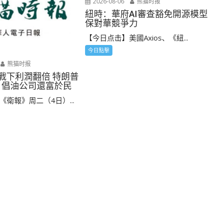
2026-08-06
熊猫时报
紐時：華府AI審查豁免開源模型
保對華競爭力
【今日点击】美國Axios、《紐...
今日點擊
熊猫时报
 戰下利潤翻倍 特朗普
 倡油公司還富於民
衛報》周二（4日）...