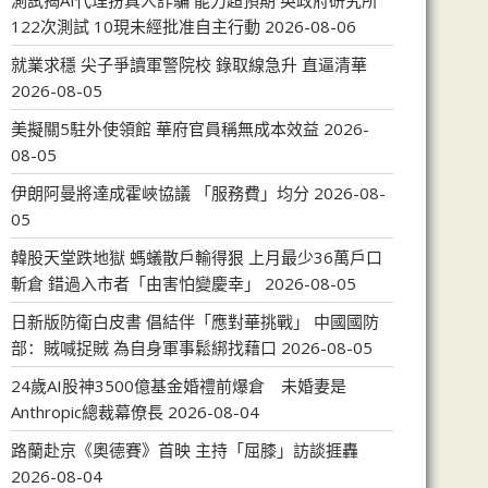
測試揭AI代理扮真人詐騙 能力超預期 英政府研究所
122次測試 10現未經批准自主行動
2026-08-06
就業求穩 尖子爭讀軍警院校 錄取線急升 直逼清華
2026-08-05
美擬關5駐外使領館 華府官員稱無成本效益
2026-
08-05
伊朗阿曼將達成霍峽協議 「服務費」均分
2026-08-
05
韓股天堂跌地獄 螞蟻散戶輸得狠 上月最少36萬戶口
斬倉 錯過入市者「由害怕變慶幸」
2026-08-05
日新版防衛白皮書 倡結伴「應對華挑戰」 中國國防
部：賊喊捉賊 為自身軍事鬆綁找藉口
2026-08-05
24歲AI股神3500億基金婚禮前爆倉 未婚妻是
Anthropic總裁幕僚長
2026-08-04
路蘭赴京《奧德賽》首映 主持「屈膝」訪談捱轟
2026-08-04