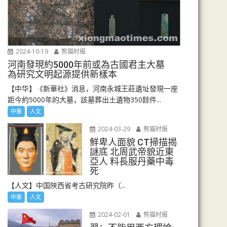
2024-10-19
熊猫时报
河南發現約5000年前或為古國君主大墓
為研究文明起源提供新樣本
【中华】《新華社》消息，河南永城王莊遺址發現一座
距今約5000年的大墓，該墓葬出土遺物350餘件...
中華
人文
2024-03-29
熊猫时报
鮮卑人面貌 CT掃描揭
謎底 北周武帝貌近東
亞人 料長服丹藥中毒
死
【人文】中国陜西省考古研究院昨（...
中華
人文
2024-02-01
熊猫时报