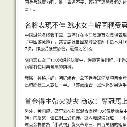
國乒乓球實力強，惟「表達不妥，輕視了運動員們的付
言」。
名將表現不佳 跳水女皇解圍稱受
中國游泳名將張雨霏、覃海洋在本屆奧運首次登場表現
了中國游泳隊」，其言論源自國家隊營養師于良本月1
7次，作息受嚴重影響，還遭污名化。
張雨霏在女子100米蝶泳決賽中，僅能奪得銅牌，不
雨霏有使用興奮劑的前科。
戰勝「神秘之師」朝鮮組合，拿下乒乓球混雙項目金牌
長時間被二人霸佔一半。「莎頭組合」是球迷對男選手
首金得主帶火髮夾 商家：奪冠馬
另外，黃雨婷、盛李豪在射擊混合團體10米氣步槍為
狗」的髮夾，也在網上受追捧。據內地媒體報道，「小
運首金楊倩為「小黃鴨」髮夾帶來三、四百萬個的銷量