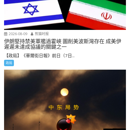
2026-08-09
熊猫时报
伊朗堅持禁美軍艦過霍峽 圖削美波斯灣存在 成美伊
遲遲未達成協議的關鍵之一
【政局】《華爾街日報》前日（7日...
政局