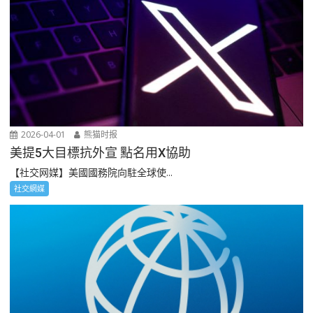
2026-04-01
熊猫时报
美提5大目標抗外宣 點名用X協助
【社交网媒】美國國務院向駐全球使...
社交網媒