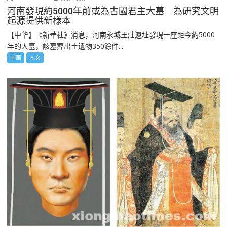
河南發現約5000年前或為古國君主大墓 為研究文明
起源提供新樣本
【中华】《新華社》消息，河南永城王莊遺址發現一座距今約5000
年的大墓，該墓葬出土遺物350餘件...
中華
人文