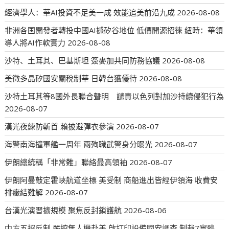
經濟學人：華AI投資不足美一成 效能追美前沿九成
2026-08-08
非洲各国開發者轉投中國AI撼矽谷地位 低價開源招徠 紐時：華領
導人將AI作軟實力
2026-08-08
沙特、土耳其、巴基斯坦 簽麥加共同防務協議
2026-08-08
美徵多晶矽國安關稅制華 日韓台獲優待
2026-08-08
沙特土耳其等8國外長聯合聲明 譴責以色列對加沙持續侵犯行為
2026-08-07
漢光夜練防斬首 賴披避彈衣參演
2026-08-07
海警南海撞軍艦一周年 兩殉職武警身分曝光
2026-08-07
伊朗總統稱「非常難」聯絡最高領袖
2026-08-07
伊朗阿曼敲定霍峽航道坐標 美受制 商船進出皆經伊領海 收費安
排癥結難解
2026-08-07
台漢光演習擴規模 聚焦反封鎖護航
2026-08-06
中方五招反制 嚴控無人機赴美 啟打印設備國安調查 制裁7實體