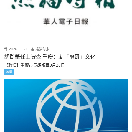
2026-03-21
熊猫时报
胡衡華任上被查 重慶：剷「袍哥」文化
【政情】重慶市長胡衡華3月20日...
政情