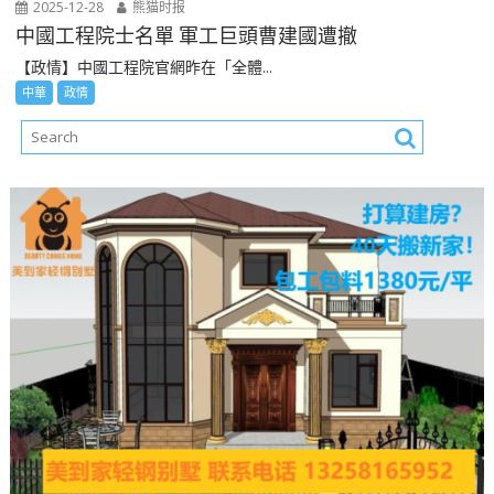
2025-12-28
熊猫时报
中國工程院士名單 軍工巨頭曹建國遭撤
【政情】中國工程院官網昨在「全體...
中華
政情