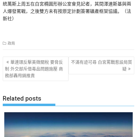
統萬斯上周五在白宮橢圓形辦公室會見記者，其間澤連斯基與兩
人爆發罵戰，之後雙方未有按原定計劃簽署礦產框架協議。（法
新社）
政局
文
華連環反擊美徵關稅 要脅反
不滿有迹可尋 白宮罵戰惹設局質
章
制 外交部斥借毒品問題施壓 商
疑
務部轟甩鍋推責
导
航
Related posts