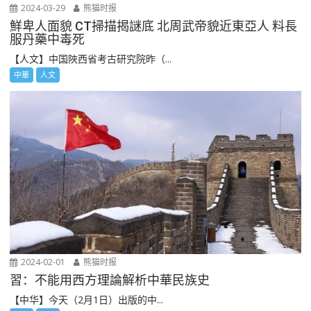
2024-03-29
熊猫时报
鮮卑人面貌 CT掃描揭謎底 北周武帝貌近東亞人 料長
服丹藥中毒死
【人文】中国陜西省考古研究院昨（...
中華
人文
2024-02-01
熊猫时报
習：不能用西方理論解析中華民族史
【中华】今天（2月1日）出版的中...