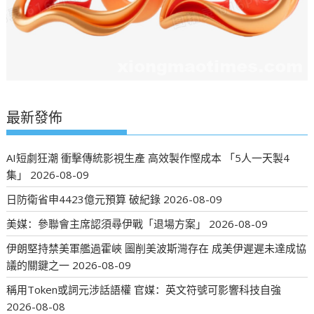
最新發佈
AI短劇狂潮 衝擊傳統影視生產 高效製作慳成本 「5人一天製4
集」
2026-08-09
日防衛省申4423億元預算 破紀錄
2026-08-09
美媒：參聯會主席認須尋伊戰「退場方案」
2026-08-09
伊朗堅持禁美軍艦過霍峽 圖削美波斯灣存在 成美伊遲遲未達成協
議的關鍵之一
2026-08-09
稱用Token或詞元涉話語權 官媒：英文符號可影響科技自強
2026-08-08