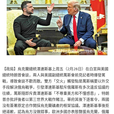
【政局】烏克蘭總統澤連斯基上周五（2月28日）在白宮與美國
總統特朗普會談，兩人與美國副總統萬斯會前見記者時爆發罵
戰，導致會談不歡而散。雙方「交火」觸發點是萬斯稱要以外交
手段解決俄烏戰爭，引發澤連斯基駁斥俄羅斯有多次違反協議的
往績，萬斯隨即斥責澤連斯基「不尊重美方和不懂感恩」，特朗
普亦批評後者以第三世界大戰作賭注。華府其後下逐客令，兩國
沒有簽署原定合作開採烏克蘭礦產的框架協議。澤連斯基事後拒
絕道歉，認為烏方沒做錯事，歐洲多國亦表態聲援烏克蘭，俄羅