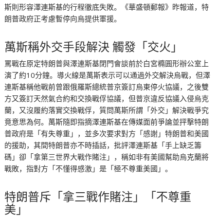
斯則形容澤連斯基的行程徹底失敗。《華盛頓郵報》昨報道，特
朗普政府正考慮暫停向烏提供軍援。
萬斯稱外交手段解決 觸發「交火」
罵戰在原定特朗普與澤連斯基閉門會談前於白宮橢圓形辦公室上
演了約10分鐘。導火線是萬斯表示可以通過外交解決烏戰，但澤
連斯基稱他戰前曾跟俄羅斯總統普京簽訂烏東停火協議，之後雙
方又簽訂天然氣合約和交換戰俘協議，但普京違反協議入侵烏克
蘭，又沒履約落實交換戰俘，質問萬斯所謂「外交」解決戰爭究
竟意思為何。萬斯隨即指摘澤連斯基在傳媒面前爭論並抨擊特朗
普政府是「有失尊重」，並多次要求對方「感謝」特朗普和美國
的援助，其間特朗普亦不時插話，批評澤連斯基「手上缺乏籌
碼」卻「拿第三世界大戰作賭注」，稱如非有美國幫助烏克蘭將
戰敗，指對方「不懂得感激」是「極不尊重美國」。
特朗普斥「拿三戰作賭注」「不尊重
美」