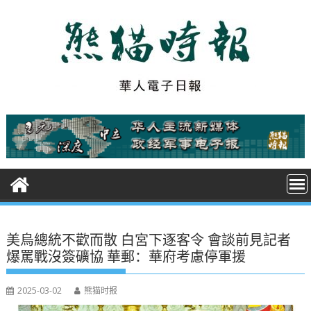
S
k
i
p
t
o
c
o
n
t
e
n
t
美烏總統不歡而散 白宮下逐客令 會談前見記者
爆罵戰沒簽礦協 華郵：華府考慮停軍援
2025-03-02
熊猫时报