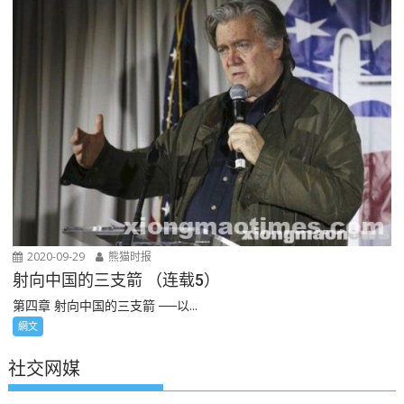
2020-09-29
熊猫时报
射向中国的三支箭 （连载5）
第四章 射向中国的三支箭 ──以...
網文
社交网媒