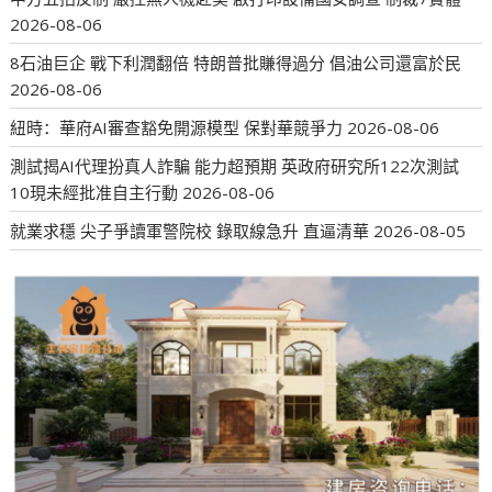
2026-08-06
8石油巨企 戰下利潤翻倍 特朗普批賺得過分 倡油公司還富於民
2026-08-06
紐時：華府AI審查豁免開源模型 保對華競爭力
2026-08-06
測試揭AI代理扮真人詐騙 能力超預期 英政府研究所122次測試
10現未經批准自主行動
2026-08-06
就業求穩 尖子爭讀軍警院校 錄取線急升 直逼清華
2026-08-05