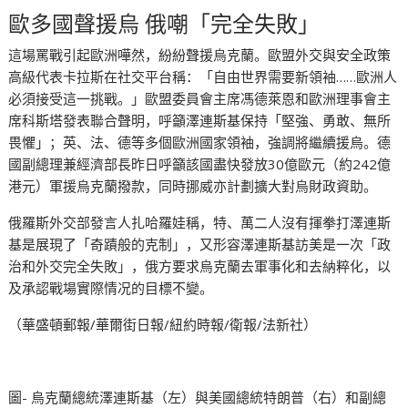
歐多國聲援烏 俄嘲「完全失敗」
這場罵戰引起歐洲嘩然，紛紛聲援烏克蘭。歐盟外交與安全政策
高級代表卡拉斯在社交平台稱：「自由世界需要新領袖……歐洲人
必須接受這一挑戰。」歐盟委員會主席馮德萊恩和歐洲理事會主
席科斯塔發表聯合聲明，呼籲澤連斯基保持「堅強、勇敢、無所
畏懼」；英、法、德等多個歐洲國家領袖，強調將繼續援烏。德
國副總理兼經濟部長昨日呼籲該國盡快發放30億歐元（約242億
港元）軍援烏克蘭撥款，同時挪威亦計劃擴大對烏財政資助。
俄羅斯外交部發言人扎哈羅娃稱，特、萬二人沒有揮拳打澤連斯
基是展現了「奇蹟般的克制」，又形容澤連斯基訪美是一次「政
治和外交完全失敗」，俄方要求烏克蘭去軍事化和去納粹化，以
及承認戰場實際情况的目標不變。
（華盛頓郵報/華爾街日報/紐約時報/衛報/法新社）
圖- 烏克蘭總統澤連斯基（左）與美國總統特朗普（右）和副總