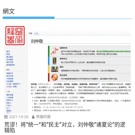
網文
2021-10-26
熊猫时报
荒谬！将“统一”和“民主”对立，刘仲敬“诸夏论”的逻
辑陷