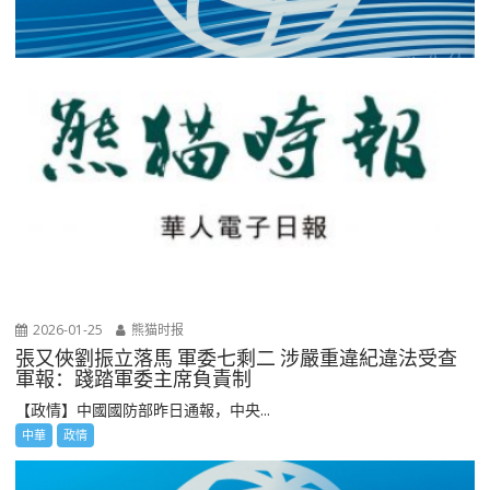
2026-01-25
熊猫时报
張又俠劉振立落馬 軍委七剩二 涉嚴重違紀違法受查
軍報：踐踏軍委主席負責制
【政情】中國國防部昨日通報，中央...
中華
政情