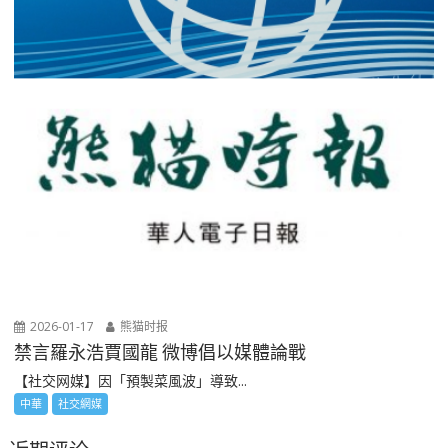
2026-01-17
熊猫时报
禁言羅永浩賈國龍 微博倡以媒體論戰
【社交网媒】因「預製菜風波」導致...
中華
社交網媒