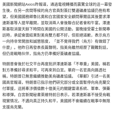
美國新聞網站Axios昨報道，通過電視轉播而震驚全球的這一幕發
生後，在另一房間等候的烏方官員對簽訂雙邊礦產協議仍抱有希
望，但美國國務卿魯比奧和白宮國家安全顧問華爾茲其後要求澤
連斯基等人提早離開，並取消兩人會後聯合記者會和午宴。澤連
斯基取消當天餘下時間在美國的公開活動，當晚接受霍士新聞專
訪時，承認會面結果對美烏雙方都不好，但拒絕道歉，表示烏方
一向持非常開放和誠懇態度，「並不覺得我們（烏方）有做錯了
什麼」。他昨日再發表長篇聲明，指美烏雖然經歷了艱難對話，
但仍是戰略伙伴，指烏方仍準備好簽礦產協議。
特朗普會後於社交平台再度批評澤連斯基「不尊重」美國，稱若
對方準備好尋求和平，可再來到白宮。華府一名官員向路透社
稱，特朗普已無意繼續推動美烏礦產協議。《華郵》引述一名美
國高官報道，特朗普已指示他們研究部分或全面暫停向烏克蘭交
付軍援，這將牽涉價值數十億美元的關鍵雷達系統、軍車、彈藥
和導彈。白宮新聞秘書萊維特前日表示，若澤連斯基不接受烏戰
現實情况，不邁向真正持久和平，美國將不會繼續在戰事中無限
支援烏克蘭。