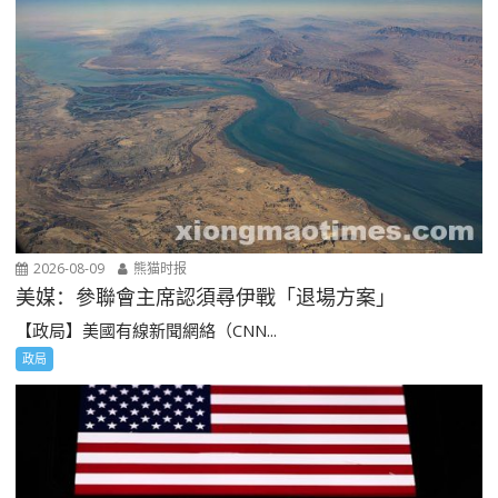
2026-08-09
熊猫时报
美媒：參聯會主席認須尋伊戰「退場方案」
【政局】美國有線新聞網絡（CNN...
政局