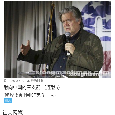
2020-09-29
熊猫时报
射向中国的三支箭 （连载5）
第四章 射向中国的三支箭 ──以...
網文
社交网媒