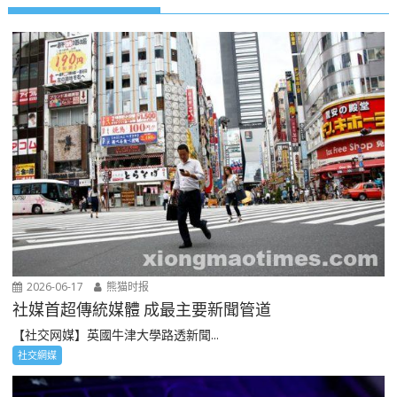
2026-06-17
熊猫时报
社媒首超傳統媒體 成最主要新聞管道
【社交网媒】英國牛津大學路透新聞...
社交網媒