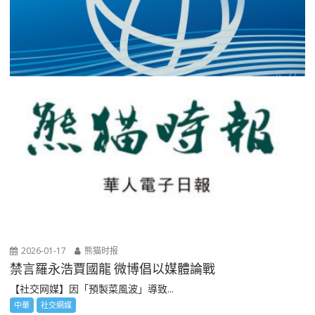
2026-01-17
熊猫时报
禁言羅永浩賈國龍 微博倡以媒體論戰
【社交网媒】因「預製菜風波」導致...
中華
社交網媒