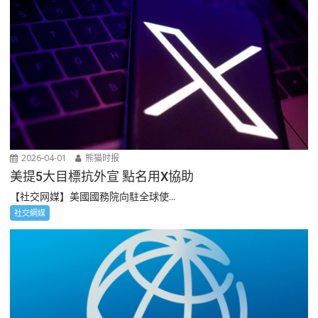
2026-04-01
熊猫时报
美提5大目標抗外宣 點名用X協助
【社交网媒】美國國務院向駐全球使...
社交網媒