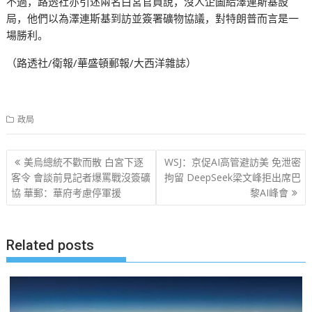
不過，路透社亦引述兩名白宮官員說，沒人企圖給澤連斯基設
局，他們以為澤連斯基到訪並簽署礦物協議，對特朗普而言是一
場勝利。
（路透社/衛報/華盛頓郵報/大西洋雜誌）
政局
文
美烏總統不歡而散 白宮下逐
WSJ：京促AI高管避訪美 免泄密
章
客令 會談前見記者爆罵戰沒簽礦
拘留 DeepSeek梁文峰拒出席巴
協 華郵：華府考慮停軍援
黎AI峰會
导
航
Related posts