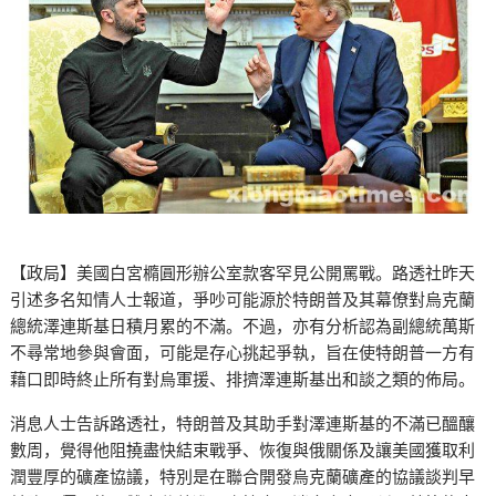
【政局】美國白宮橢圓形辦公室款客罕見公開罵戰。路透社昨天
引述多名知情人士報道，爭吵可能源於特朗普及其幕僚對烏克蘭
總統澤連斯基日積月累的不滿。不過，亦有分析認為副總統萬斯
不尋常地參與會面，可能是存心挑起爭執，旨在使特朗普一方有
藉口即時終止所有對烏軍援、排擠澤連斯基出和談之類的佈局。
消息人士告訴路透社，特朗普及其助手對澤連斯基的不滿已醞釀
數周，覺得他阻撓盡快結束戰爭、恢復與俄關係及讓美國獲取利
潤豐厚的礦產協議，特別是在聯合開發烏克蘭礦產的協議談判早