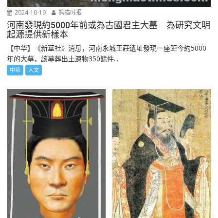
2024-10-19
熊猫时报
河南發現約5000年前或為古國君主大墓 為研究文明
起源提供新樣本
【中华】《新華社》消息，河南永城王莊遺址發現一座距今約5000
年的大墓，該墓葬出土遺物350餘件...
中華
人文