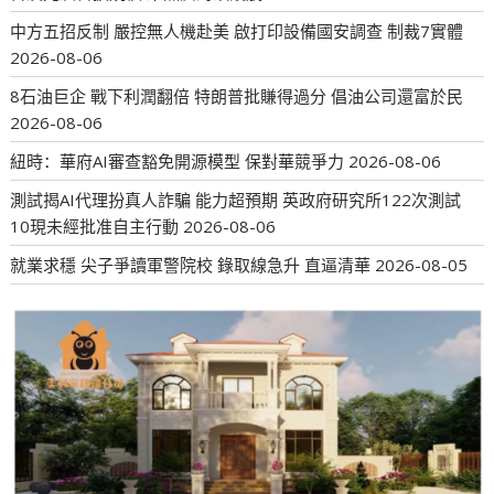
中方五招反制 嚴控無人機赴美 啟打印設備國安調查 制裁7實體
2026-08-06
8石油巨企 戰下利潤翻倍 特朗普批賺得過分 倡油公司還富於民
2026-08-06
紐時：華府AI審查豁免開源模型 保對華競爭力
2026-08-06
測試揭AI代理扮真人詐騙 能力超預期 英政府研究所122次測試
10現未經批准自主行動
2026-08-06
就業求穩 尖子爭讀軍警院校 錄取線急升 直逼清華
2026-08-05