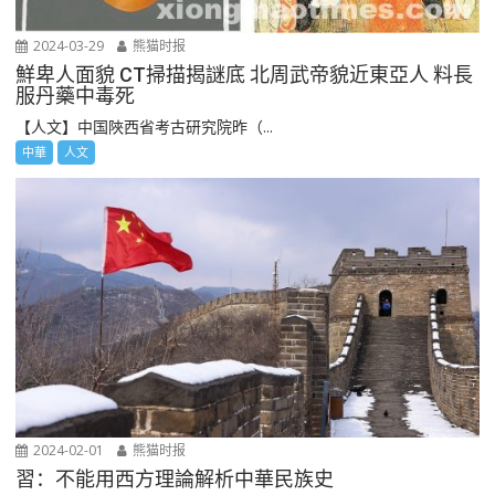
2024-03-29
熊猫时报
鮮卑人面貌 CT掃描揭謎底 北周武帝貌近東亞人 料長
服丹藥中毒死
【人文】中国陜西省考古研究院昨（...
中華
人文
2024-02-01
熊猫时报
習：不能用西方理論解析中華民族史