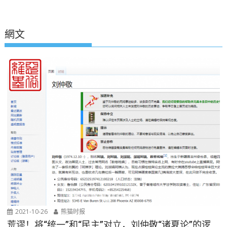
網文
2021-10-26
熊猫时报
荒谬！将“统一”和“民主”对立，刘仲敬“诸夏论”的逻