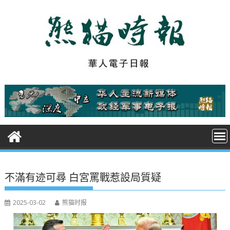
S
k
i
p
t
o
c
o
n
t
e
n
t
不滿有迹可尋 白宮罵戰惹設局質疑
2025-03-02
熊猫时报