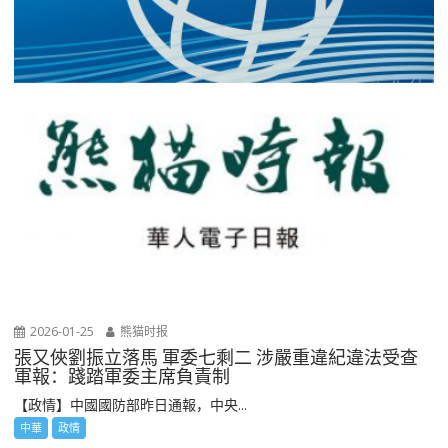
2026-01-25
熊猫时报
張又俠劉振立落馬 軍委七剩二 涉嚴重違紀違法受查
軍報：踐踏軍委主席負責制
【政情】中國國防部昨日通報，中央...
中華
政情