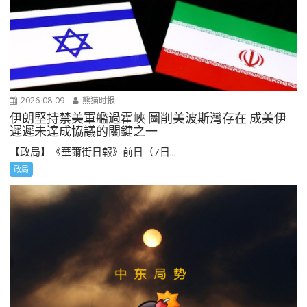
2026-08-09
熊猫时报
伊朗堅持禁美軍艦過霍峽 圖削美波斯灣存在 成美伊
遲遲未達成協議的關鍵之一
【政局】《華爾街日報》前日（7日...
政局