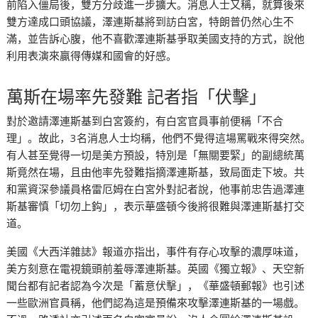
前陷入僵局後，雙方分歧進一步擴大。消息人士又稱，就算後來
雙方達成口頭協議，澤連斯基將到訪白宮，特朗普仍然心生不
滿，並告訴心腹，他不喜歡澤連斯基爭取美國支持的方式，說他
利用表演來贏得傳媒和國會的好感。
萬斯在場率先發難 記者指「伏擊」
對於邀請澤連斯基到白宮簽約，有白宮官員事前便稱「不合
理」。故此，3名消息人士均稱，他們不覺得這場罵戰來得突然。
有人甚至覺得一切是美方預設，特別是「無關要緊」的副總統萬
斯竟然在場，且由他率先發難指摘澤連斯基，致局面走下坡。共
和黨資深參議員格雷厄姆在白宮外對記者說，他事前忠告過澤連
斯基審慎「切勿上鈎」，表示華盛頓今後將很難與澤連斯基打交
道。
美國《大西洋雜誌》報道亦指出，事件有存心攻擊的濃厚味道，
美方刻意在電視鏡頭前羞辱澤連斯基。英國《獨立報》、天空新
聞台都有記者認為今次是「蓄意伏擊」，《華盛頓郵報》也引述
一些歐洲官員稱，他們認為這是預備來攻擊澤連斯基的一場戲。