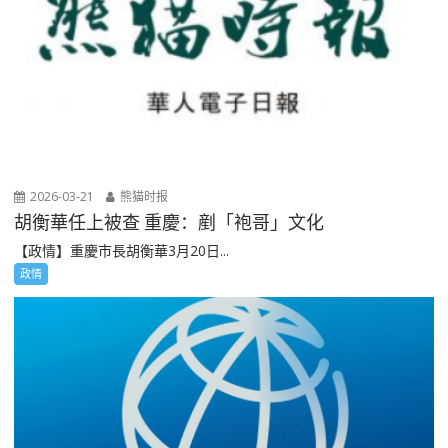
2026-03-21
熊猫时报
胡衡華任上被查 重慶：剷「袍哥」文化
【政情】重慶市長胡衡華3月20日...
政情