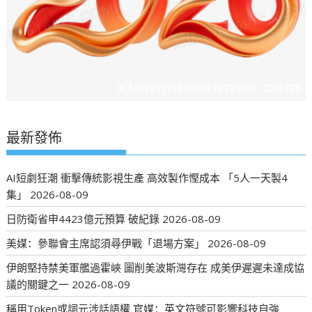
最新發佈
AI短劇狂潮 衝擊傳統影視生產 高效製作慳成本 「5人一天製4
集」
2026-08-09
日防衛省申4423億元預算 破紀錄
2026-08-09
美媒：參聯會主席認須尋伊戰「退場方案」
2026-08-09
伊朗堅持禁美軍艦過霍峽 圖削美波斯灣存在 成美伊遲遲未達成協
議的關鍵之一
2026-08-09
稱用Token或詞元涉話語權 官媒：英文符號可影響科技自強