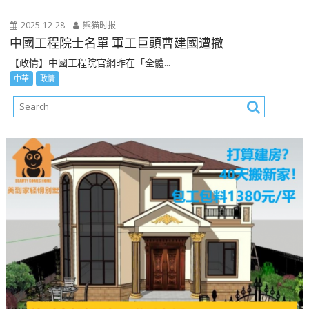
2025-12-28
熊猫时报
中國工程院士名單 軍工巨頭曹建國遭撤
【政情】中國工程院官網昨在「全體...
中華
政情