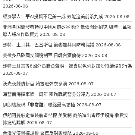
2026-08-08
經濟學人：華AI投資不足美一成 效能追美前沿九成
2026-08-08
非洲各国開發者轉投中國AI撼矽谷地位 低價開源招徠 紐時：華領
導人將AI作軟實力
2026-08-08
沙特、土耳其、巴基斯坦 簽麥加共同防務協議
2026-08-08
美徵多晶矽國安關稅制華 日韓台獲優待
2026-08-08
沙特土耳其等8國外長聯合聲明 譴責以色列對加沙持續侵犯行為
2026-08-07
漢光夜練防斬首 賴披避彈衣參演
2026-08-07
海警南海撞軍艦一周年 兩殉職武警身分曝光
2026-08-07
伊朗總統稱「非常難」聯絡最高領袖
2026-08-07
伊朗阿曼敲定霍峽航道坐標 美受制 商船進出皆經伊領海 收費安
排癥結難解
2026-08-07
台漢光演習擴規模 聚焦反封鎖護航
2026-08-06