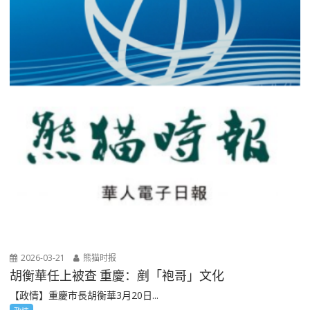
2026-03-21
熊猫时报
胡衡華任上被查 重慶：剷「袍哥」文化
【政情】重慶市長胡衡華3月20日...