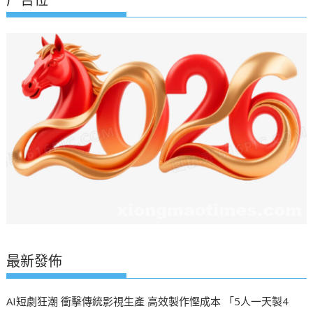
最新發佈
AI短劇狂潮 衝擊傳統影視生產 高效製作慳成本 「5人一天製4