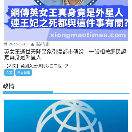
2022-09-13
熊猫时报
英女王逝世天降異象引爆都市傳說 一張相被網民認
定真身是外星人
【人文】英國女王伊利沙白二世（E...
人文
今日點擊
政情