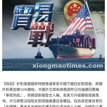
【政局】針對美國總統特朗普威脅若中國不撤回反制措施，將額
外對華加徵50%關稅，中國外交部和商務部昨日均強硬回應稱
「奉陪到底」。商務部新聞發言人稱，若美方升級關稅措施落
地，中方將堅決採取反制措施維護自身權益。包括具官媒背景的
「牛彈琴」等多名內地知名博主昨引述消息人士稱，中國至少準