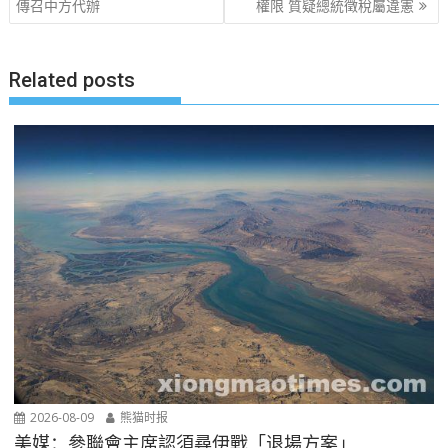
傳召中方代辦
權限 質疑總統徵稅屬違憲
导
航
Related posts
2026-08-09
熊猫时报
美媒：參聯會主席認須尋伊戰「退場方案」