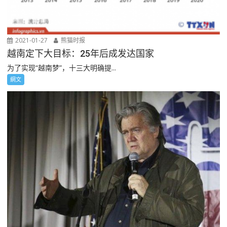
2021-01-27
熊猫时报
越南定下大目标：25年后成发达国家
为了实现“越南梦”，十三大明确提...
網文