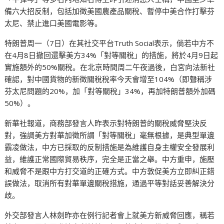
備六大招反制，包括加徵美國農產品關稅、暫停中美合作打擊芬
太尼、禁止進口美國電影等。
特朗普周一（7日）在其社交平台Truth Social表示，倘若中方不
在4月8日撤回還擊美方34%「對等關稅」的措施，將於4月9日起
實施額外的50%關稅。在北京時間周二午夜過後，白宮向法新社
確認，對中國貨物的新徵關稅稅率今天會增至104%（即聲稱涉
芬太尼問題的20%，加「對等關稅」34%，再加特朗普額外加碼
50%）。
新華社報道，商務部發言人昨表示對特朗普的關稅威脅堅決反
對，強調美方對華加徵所謂「對等關稅」毫無根據，是典型單邊
霸凌做法，中方已採取的反制措施是為維護自身主權安全發展利
益，維護正常國際貿易秩序，完全是正當之舉。中方重申，施壓
和威脅不是跟中方打交道的正確方式。中方敦促美方立即糾正錯
誤做法，取消所有對華單邊關稅措施，通過平等對話妥善解決分
歧。
外交部發言人林劍昨亦在例行記者會上就美方新威脅回應，稱若