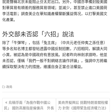
就是聲稱北京未能阻止芬太尼出口。另外，中國亦準備封殺美國
對華貿易有順差的服務貿易領域；並減少，甚至禁止進口美國荷
李活電影；調查美企在華知識產權壟斷獲益情况，以打擊美國文
化產業。
外交部未否認「六招」說法
除了「牛彈琴」，包括「兔主席」（中共元老任仲夷之孫任意）
等多名知名博主都發帖透露中國反制招數，六招相同，解讀大同
小異，被認為是中國政府有意放風。記者昨向林劍求證時，他並
未否認，僅稱「我們一般不對網絡言論作評論」，強調中方將繼
續採取堅決有力的措施，維護自身正當合法權益。
政局
文
烏稱俘兩「為俄作戰中國公
美商界擬興訟 挑戰特朗普關稅權
章
民」 國防高層指是僱傭兵 外長
力 針對《國際緊急經濟權力法》