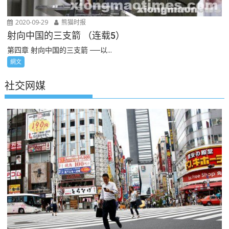
2020-09-29
熊猫时报
射向中国的三支箭 （连载5）
第四章 射向中国的三支箭 ──以...
網文
社交网媒