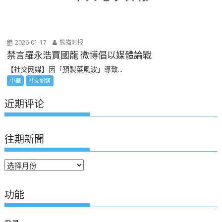
2026-01-17
熊猫时报
禁言羅永浩賈國龍 微博倡以媒體論戰
【社交网媒】因「預製菜風波」導致...
中華
社交網媒
近期评论
往期新聞
往
期
新
功能
聞