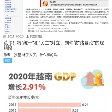
2021-10-26
熊猫时报
荒谬！将“统一”和“民主”对立，刘仲敬“诸夏论”的逻
辑陷
作者：狄望 林子大了，什么样的鸟...
網文