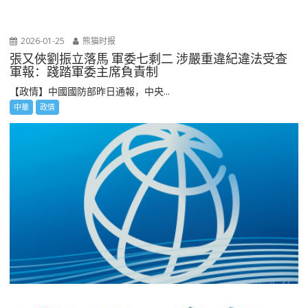
2026-01-25
熊猫时报
張又俠劉振立落馬 軍委七剩二 涉嚴重違紀違法受查
軍報：踐踏軍委主席負責制
【政情】中國國防部昨日通報，中央...
中華
政情