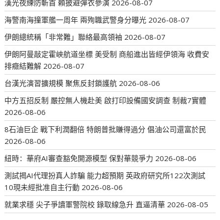
漢光夜練防斬首 賴披避彈衣參演
2026-08-07
海警南海撞軍艦一周年 兩殉職武警身分曝光
2026-08-07
伊朗總統稱「非常難」聯絡最高領袖
2026-08-07
伊朗阿曼敲定霍峽航道坐標 美受制 商船進出皆經伊領海 收費安
排癥結難解
2026-08-07
台漢光演習擴規模 聚焦反封鎖護航
2026-08-06
中方五招反制 嚴控無人機赴美 啟打印設備國安調查 制裁7實體
2026-08-06
8石油巨企 戰下利潤翻倍 特朗普批賺得過分 倡油公司還富於民
2026-08-06
紐時：華府AI審查豁免開源模型 保對華競爭力
2026-08-06
測試揭AI代理扮真人詐騙 能力超預期 英政府研究所122次測試
10現未經批准自主行動
2026-08-06
就業求穩 尖子爭讀軍警院校 錄取線急升 直逼清華
2026-08-05