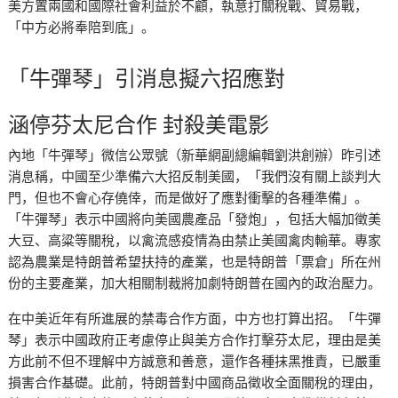
美方置兩國和國際社會利益於不顧，執意打關稅戰、貿易戰，
「中方必將奉陪到底」。
「牛彈琴」引消息擬六招應對
涵停芬太尼合作 封殺美電影
內地「牛彈琴」微信公眾號（新華網副總編輯劉洪創辦）昨引述
消息稱，中國至少準備六大招反制美國，「我們沒有關上談判大
門，但也不會心存僥倖，而是做好了應對衝擊的各種準備」。
「牛彈琴」表示中國將向美國農產品「發炮」，包括大幅加徵美
大豆、高粱等關稅，以禽流感疫情為由禁止美國禽肉輸華。專家
認為農業是特朗普希望扶持的產業，也是特朗普「票倉」所在州
份的主要產業，加大相關制裁將加劇特朗普在國內的政治壓力。
在中美近年有所進展的禁毒合作方面，中方也打算出招。「牛彈
琴」表示中國政府正考慮停止與美方合作打擊芬太尼，理由是美
方此前不但不理解中方誠意和善意，還作各種抹黑推責，已嚴重
損害合作基礎。此前，特朗普對中國商品徵收全面關稅的理由，