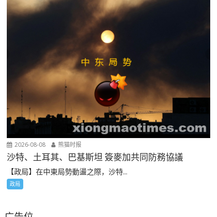
2026-08-08
熊猫时报
沙特、土耳其、巴基斯坦 簽麥加共同防務協議
【政局】在中東局勢動盪之際，沙特...
政局
广告位