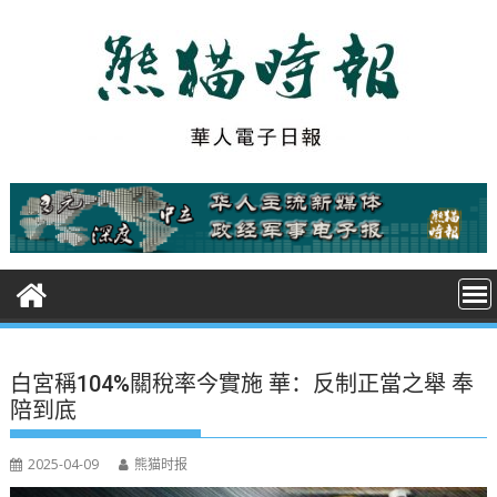
S
k
i
p
t
o
c
o
n
t
e
n
t
白宮稱104%關稅率今實施 華：反制正當之舉 奉
陪到底
2025-04-09
熊猫时报