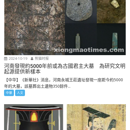
2024-10-19
熊猫时报
河南發現約5000年前或為古國君主大墓 為研究文明
起源提供新樣本
【中华】《新華社》消息，河南永城王莊遺址發現一座距今約5000
年的大墓，該墓葬出土遺物350餘件...
中華
人文