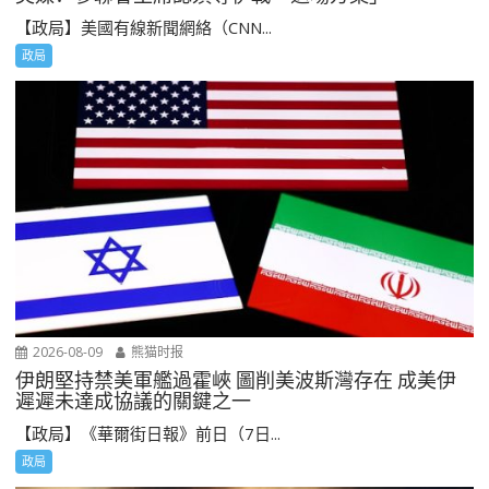
【政局】美國有線新聞網絡（CNN...
政局
2026-08-09
熊猫时报
伊朗堅持禁美軍艦過霍峽 圖削美波斯灣存在 成美伊
遲遲未達成協議的關鍵之一
【政局】《華爾街日報》前日（7日...
政局