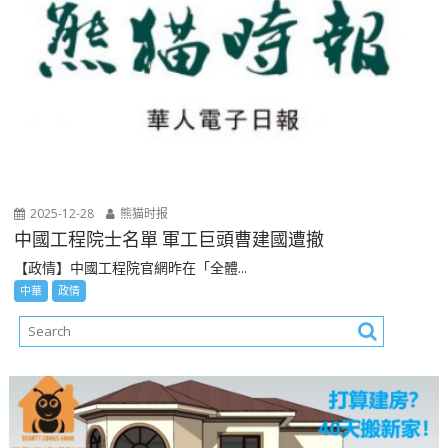
2025-12-28
熊猫时报
中國工程院士名單 軍工巨頭曹建國遭撤
【政情】中國工程院官網昨在「全體...
中華
政情