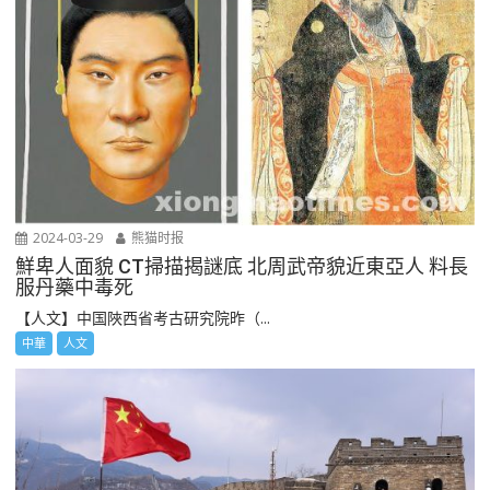
2024-03-29
熊猫时报
鮮卑人面貌 CT掃描揭謎底 北周武帝貌近東亞人 料長
服丹藥中毒死
【人文】中国陜西省考古研究院昨（...
中華
人文