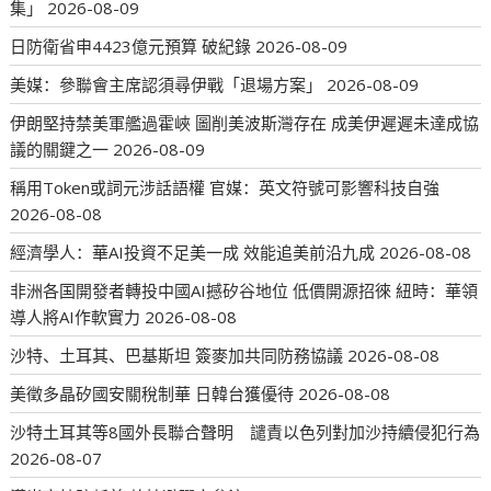
集」
2026-08-09
日防衛省申4423億元預算 破紀錄
2026-08-09
美媒：參聯會主席認須尋伊戰「退場方案」
2026-08-09
伊朗堅持禁美軍艦過霍峽 圖削美波斯灣存在 成美伊遲遲未達成協
議的關鍵之一
2026-08-09
稱用Token或詞元涉話語權 官媒：英文符號可影響科技自強
2026-08-08
經濟學人：華AI投資不足美一成 效能追美前沿九成
2026-08-08
非洲各国開發者轉投中國AI撼矽谷地位 低價開源招徠 紐時：華領
導人將AI作軟實力
2026-08-08
沙特、土耳其、巴基斯坦 簽麥加共同防務協議
2026-08-08
美徵多晶矽國安關稅制華 日韓台獲優待
2026-08-08
沙特土耳其等8國外長聯合聲明 譴責以色列對加沙持續侵犯行為
2026-08-07