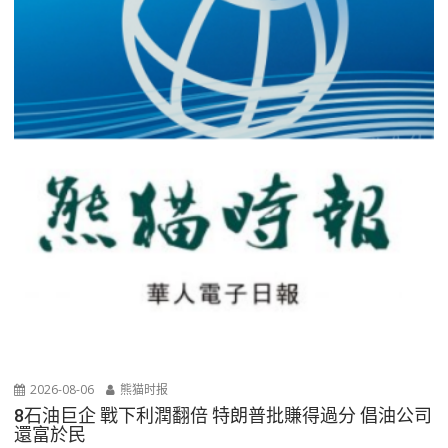
2026-08-06
熊猫时报
8石油巨企 戰下利潤翻倍 特朗普批賺得過分 倡油公司
還富於民