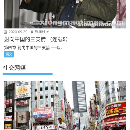
2020-09-29
熊猫时报
射向中国的三支箭 （连载5）
第四章 射向中国的三支箭 ──以...
網文
社交网媒