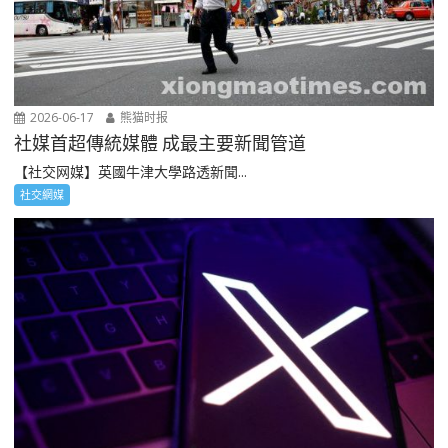
2026-06-17
熊猫时报
社媒首超傳統媒體 成最主要新聞管道
【社交网媒】英國牛津大學路透新聞...
社交網媒