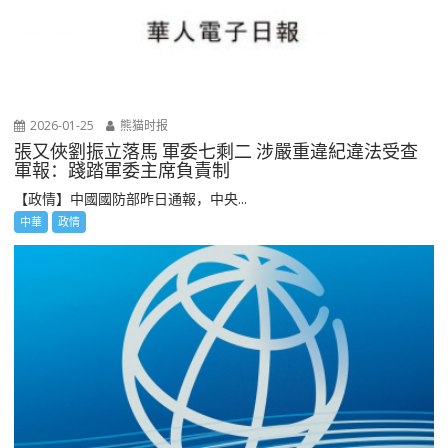
2026-01-25
熊猫时报
張又俠劉振立落馬 軍委七剩二 涉嚴重違紀違法受查
軍報：踐踏軍委主席負責制
【政情】中國國防部昨日通報，中央...
中華
政情