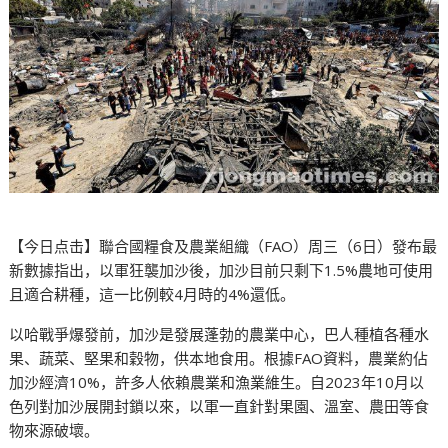
【今日点击】聯合國糧食及農業組織（FAO）周三（6日）發布最
新數據指出，以軍狂襲加沙後，加沙目前只剩下1.5%農地可使用
且適合耕種，這一比例較4月時的4%還低。
以哈戰爭爆發前，加沙是發展蓬勃的農業中心，巴人種植各種水
果、蔬菜、堅果和穀物，供本地食用。根據FAO資料，農業約佔
加沙經濟10%，許多人依賴農業和漁業維生。自2023年10月以
色列對加沙展開封鎖以來，以軍一直針對果園、溫室、農田等食
物來源破壞。