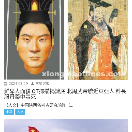
2024-03-29
熊猫时报
鮮卑人面貌 CT掃描揭謎底 北周武帝貌近東亞人 料長
服丹藥中毒死
【人文】中国陜西省考古研究院昨（...
中華
人文