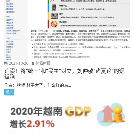
2021-10-26
熊猫时报
荒谬！将“统一”和“民主”对立，刘仲敬“诸夏论”的逻
辑陷
作者：狄望 林子大了，什么样的鸟...
網文