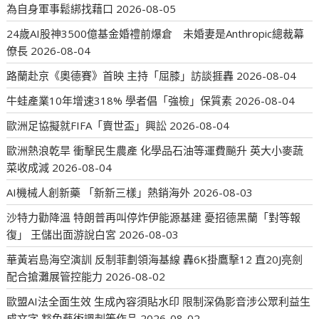
為自身軍事鬆綁找藉口
2026-08-05
24歲AI股神3500億基金婚禮前爆倉 未婚妻是Anthropic總裁幕
僚長
2026-08-04
路蘭赴京《奧德賽》首映 主持「屈膝」訪談捱轟
2026-08-04
牛蛙產業10年增速318% 學者倡「強檢」保質素
2026-08-04
歐洲足協擬就FIFA「賣世盃」興訟
2026-08-04
歐洲熱浪乾旱 衝擊民生農產 化學品石油等運費飈升 英大小麥蔬
菜收成減
2026-08-04
AI機械人創新藥 「新新三樣」熱銷海外
2026-08-03
沙特力勸降溫 特朗普再叫停炸伊能源基建 憂招德黑蘭「對等報
復」 王儲出面游說白宮
2026-08-03
華黃岩島海空演訓 反制菲劃領海基線 轟6K掛鷹擊12 直20J亮劍
配合搶灘展管控能力
2026-08-02
歐盟AI法全面生效 生成內容須貼水印 限制深偽影音涉公眾利益生
成文字 豁免藝術諷刺等作品
2026-08-02