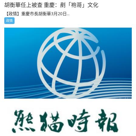
胡衡華任上被查 重慶：剷「袍哥」文化
【政情】重慶市長胡衡華3月20日...
政情