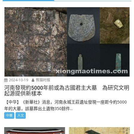
2024-10-19
熊猫时报
河南發現約5000年前或為古國君主大墓 為研究文明
起源提供新樣本
【中华】《新華社》消息，河南永城王莊遺址發現一座距今約5000
年的大墓，該墓葬出土遺物350餘件...
中華
人文