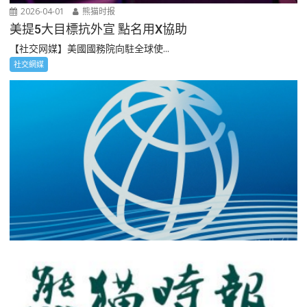
2026-04-01
熊猫时报
美提5大目標抗外宣 點名用X協助
【社交网媒】美國國務院向駐全球使...
社交網媒