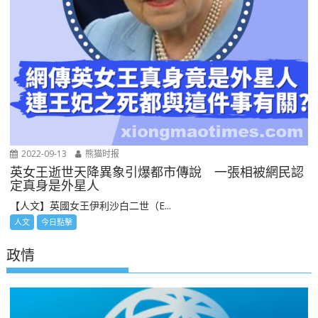
2022-09-13
熊猫时报
英女王逝世天降異象引爆都市傳說 一張相被網民認
定真身是外星人
【人文】英國女王伊利沙白二世（E...
人文
今日點擊
政情