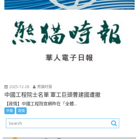
2025-12-28
熊猫时报
中國工程院士名單 軍工巨頭曹建國遭撤
【政情】中國工程院官網昨在「全體...
中華
政情