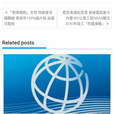
文
「對等關稅」生效 特朗普另
藍色長城屹荒漠 發綠電固黃沙
章
闢戰線 美宣布100%晶片稅 設廠
內蒙400公里工程NASA關注
可豁免
2030年竣工「西電東輸」
导
航
Related posts