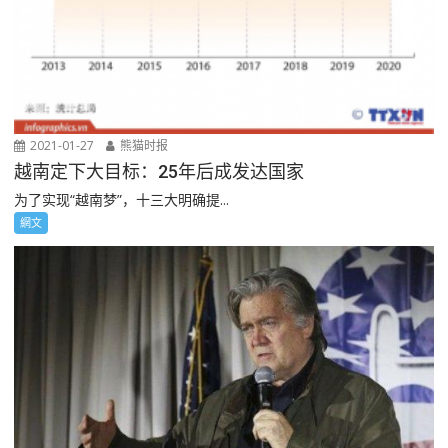
2021-01-27
熊猫时报
越南定下大目标：25年后成发达国家
为了实现“越南梦”，十三大明确提...
網文