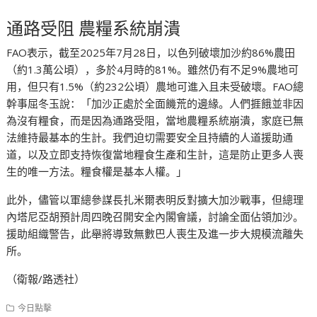
通路受阻 農糧系統崩潰
FAO表示，截至2025年7月28日，以色列破壞加沙約86%農田
（約1.3萬公頃），多於4月時的81%。雖然仍有不足9%農地可
用，但只有1.5%（約232公頃）農地可進入且未受破壞。FAO總
幹事屈冬玉說：「加沙正處於全面饑荒的邊緣。人們捱餓並非因
為沒有糧食，而是因為通路受阻，當地農糧系統崩潰，家庭已無
法維持最基本的生計。我們迫切需要安全且持續的人道援助通
道，以及立即支持恢復當地糧食生產和生計，這是防止更多人喪
生的唯一方法。糧食權是基本人權。」
此外，儘管以軍總參謀長扎米爾表明反對擴大加沙戰事，但總理
內塔尼亞胡預計周四晚召開安全內閣會議，討論全面佔領加沙。
援助組織警告，此舉將導致無數巴人喪生及進一步大規模流離失
所。
（衛報/路透社）
今日點擊