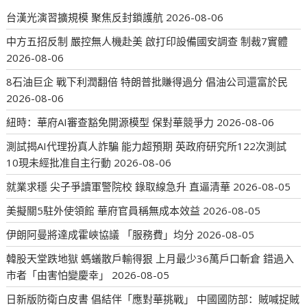
台漢光演習擴規模 聚焦反封鎖護航
2026-08-06
中方五招反制 嚴控無人機赴美 啟打印設備國安調查 制裁7實體
2026-08-06
8石油巨企 戰下利潤翻倍 特朗普批賺得過分 倡油公司還富於民
2026-08-06
紐時：華府AI審查豁免開源模型 保對華競爭力
2026-08-06
測試揭AI代理扮真人詐騙 能力超預期 英政府研究所122次測試
10現未經批准自主行動
2026-08-06
就業求穩 尖子爭讀軍警院校 錄取線急升 直逼清華
2026-08-05
美擬關5駐外使領館 華府官員稱無成本效益
2026-08-05
伊朗阿曼將達成霍峽協議 「服務費」均分
2026-08-05
韓股天堂跌地獄 螞蟻散戶輸得狠 上月最少36萬戶口斬倉 錯過入
市者「由害怕變慶幸」
2026-08-05
日新版防衛白皮書 倡結伴「應對華挑戰」 中國國防部：賊喊捉賊