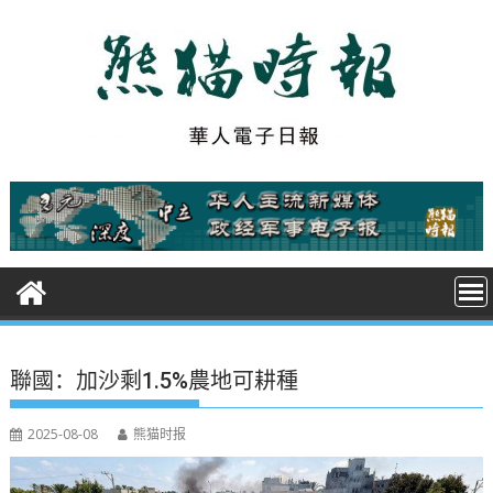
S
k
i
p
t
o
c
o
n
t
e
n
t
聯國：加沙剩1.5%農地可耕種
2025-08-08
熊猫时报