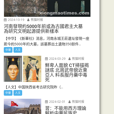
2024-10-19
熊猫时报
河南發現約5000年前或為古國君主大墓
為研究文明起源提供新樣本
【中华】《新華社》消息，河南永城王莊遺址發現一座
距今約5000年的大墓，該墓葬出土遺物350餘件...
中華
人文
2024-03-29
熊猫时报
鮮卑人面貌 CT掃描揭
謎底 北周武帝貌近東
亞人 料長服丹藥中毒
死
【人文】中国陜西省考古研究院昨（...
中華
人文
2024-02-01
熊猫时报
習：不能用西方理論
解析中華民族史