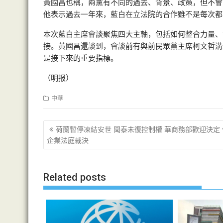
黃國昌也稱，兩黨有不同的過去、背景、政策，但不會
他表示過去一年來，藍白在立法院的合作雖不是每次都
本次藍白主席會談聚焦四大主軸，包括如何整合力量、
接。黃國昌還談到，會談前有與前民眾黨主席柯文哲溝
是接下來的重要指標。
（明报）
中華
文
荷蘭暫停凍結安世 聞泰未復控制權 華商務部歡迎決定
章
企業法庭裁決
导
航
Related posts