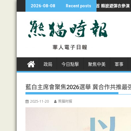
S
持續侵犯行為
漢光夜練防斬首 賴披避彈衣參演
海警南海撞軍艦一周
2026-08-08
Recent posts
k
i
p
t
o
c
o
n
政局
今日點擊
聚焦中美
軍事
t
e
n
藍白主席會聚焦2026選舉 冀合作共推最
t
2025-11-20
熊猫时报