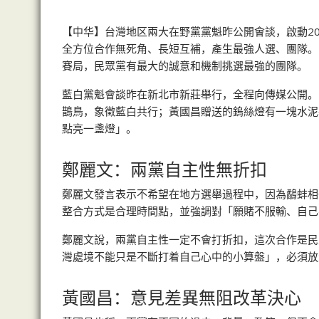
【中华】台灣地区兩大在野黨黨魁昨公開會談，啟動2
全方位合作無死角、長短互補，產生最強人選、團隊。
賽局，民眾黨有最大的誠意和機制挑選最強的團隊。
藍白黨魁會談昨在新北市新莊舉行，全程向傳媒公開。
鵲鳥，象徵藍白共行；黃國昌贈送的鎢絲燈有一塊水泥
點亮一盞燈」。
鄭麗文：兩黨自主性無折扣
鄭麗文發言表示不希望在地方選舉過程中，因為鷸蚌相
整合方式是合理時間點，並強調對「願賭不服輸、自己
鄭麗文說，兩黨自主性一定不會打折扣，這次合作是民
灣處境不能只是不斷打着自己心中的小算盤」，必須放
黃國昌：意見差異無阻改革決心