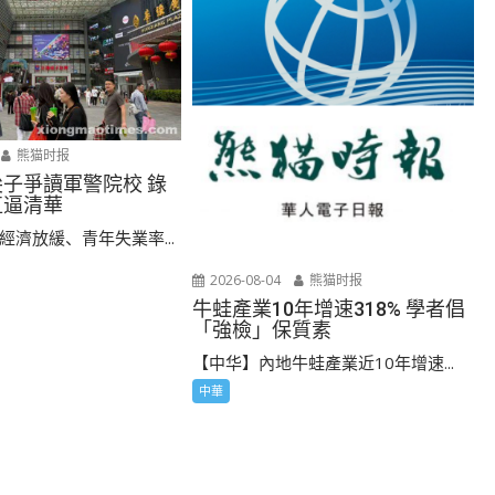
熊猫时报
尖子爭讀軍警院校 錄
直逼清華
經濟放緩、青年失業率...
2026-08-04
熊猫时报
牛蛙產業10年增速318% 學者倡
「強檢」保質素
【中华】內地牛蛙產業近10年增速...
中華