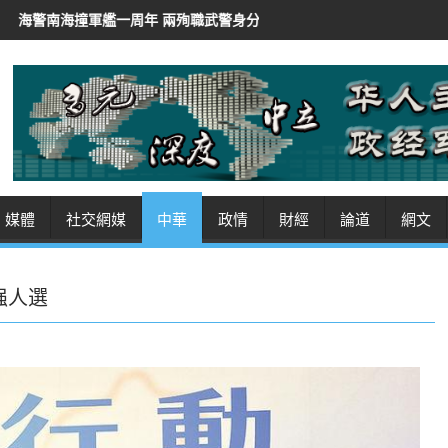
年 兩殉職武警身分曝光
伊朗總統稱「非常難」聯絡最高領袖
伊朗阿
媒體
社交網媒
中華
政情
財經
論道
網文
强人選