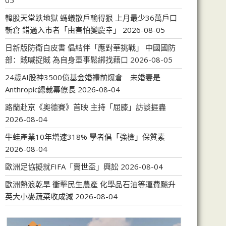
05
韓股天堂跌地獄 螞蟻散戶輸得狠 上月最少36萬戶口
斬倉 錯過入市者「由害怕變慶幸」
2026-08-05
日新版防衛白皮書 倡結伴「應對華挑戰」 中國國防
部：賊喊捉賊 為自身軍事鬆綁找藉口
2026-08-05
24歲AI股神3500億基金婚禮前爆倉 未婚妻是
Anthropic總裁幕僚長
2026-08-04
路蘭赴京《奧德賽》首映 主持「屈膝」訪談捱轟
2026-08-04
牛蛙產業10年增速318% 學者倡「強檢」保質素
2026-08-04
歐洲足協擬就FIFA「賣世盃」興訟
2026-08-04
歐洲熱浪乾旱 衝擊民生農產 化學品石油等運費飈升
英大小麥蔬菜收成減
2026-08-04