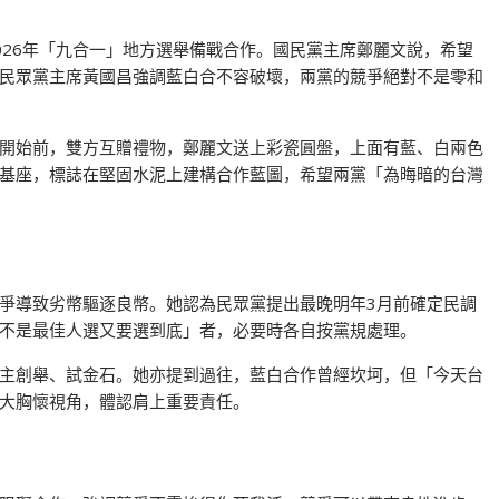
026年「九合一」地方選舉備戰合作。國民黨主席鄭麗文說，希望
民眾黨主席黃國昌強調藍白合不容破壞，兩黨的競爭絕對不是零和
開始前，雙方互贈禮物，鄭麗文送上彩瓷圓盤，上面有藍、白兩色
基座，標誌在堅固水泥上建構合作藍圖，希望兩黨「為晦暗的台灣
爭導致劣幣驅逐良幣。她認為民眾黨提出最晚明年3月前確定民調
不是最佳人選又要選到底」者，必要時各自按黨規處理。
主創舉、試金石。她亦提到過往，藍白合作曾經坎坷，但「今天台
大胸懷視角，體認肩上重要責任。