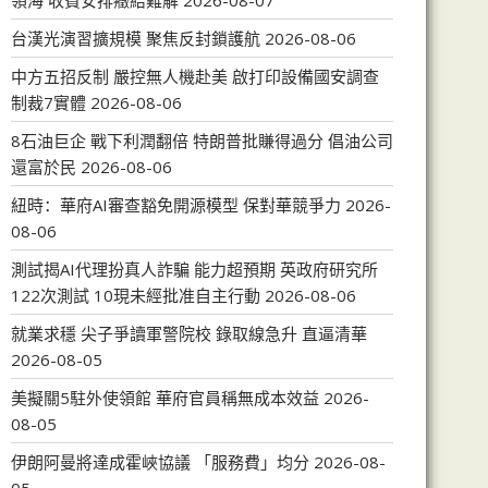
領海 收費安排癥結難解
2026-08-07
台漢光演習擴規模 聚焦反封鎖護航
2026-08-06
中方五招反制 嚴控無人機赴美 啟打印設備國安調查
制裁7實體
2026-08-06
8石油巨企 戰下利潤翻倍 特朗普批賺得過分 倡油公司
還富於民
2026-08-06
紐時：華府AI審查豁免開源模型 保對華競爭力
2026-
08-06
測試揭AI代理扮真人詐騙 能力超預期 英政府研究所
122次測試 10現未經批准自主行動
2026-08-06
就業求穩 尖子爭讀軍警院校 錄取線急升 直逼清華
2026-08-05
美擬關5駐外使領館 華府官員稱無成本效益
2026-
08-05
伊朗阿曼將達成霍峽協議 「服務費」均分
2026-08-