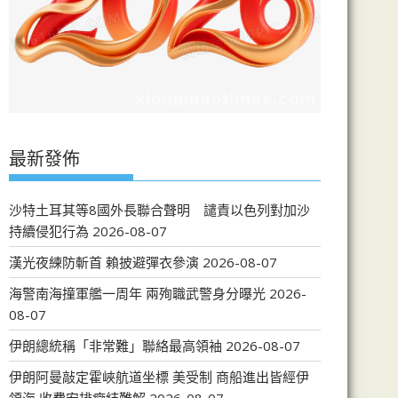
最新發佈
沙特土耳其等8國外長聯合聲明 譴責以色列對加沙
持續侵犯行為
2026-08-07
漢光夜練防斬首 賴披避彈衣參演
2026-08-07
海警南海撞軍艦一周年 兩殉職武警身分曝光
2026-
08-07
伊朗總統稱「非常難」聯絡最高領袖
2026-08-07
伊朗阿曼敲定霍峽航道坐標 美受制 商船進出皆經伊