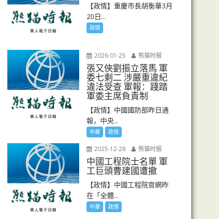
【政情】重慶市長胡衡華3月
20日...
政情
2026-01-25
熊猫时报
張又俠劉振立落馬 軍
委七剩二 涉嚴重違紀
違法受查 軍報：踐踏
軍委主席負責制
【政情】中國國防部昨日通
報，中央...
中華
政情
2025-12-28
熊猫时报
中國工程院士名單 軍
工巨頭曹建國遭撤
【政情】中國工程院官網昨
在「全體...
中華
政情