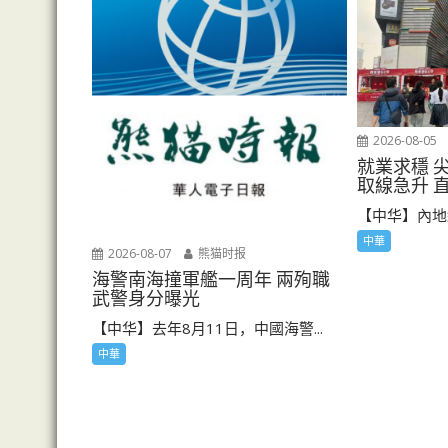
2026-08-05
就業求穩 
取線急升 
【中华】內地
中華
2026-08-07
熊猫时报
海警南海撞軍艦一周年 兩殉職
武警身分曝光
【中华】去年8月11日，中國海警...
中華