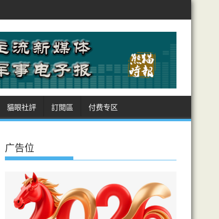
曼敲定霍峽航道坐標 美受制 商船進出皆經伊領海 收費安排癥結難解
貓眼社評
訂閲區
付费专区
广告位