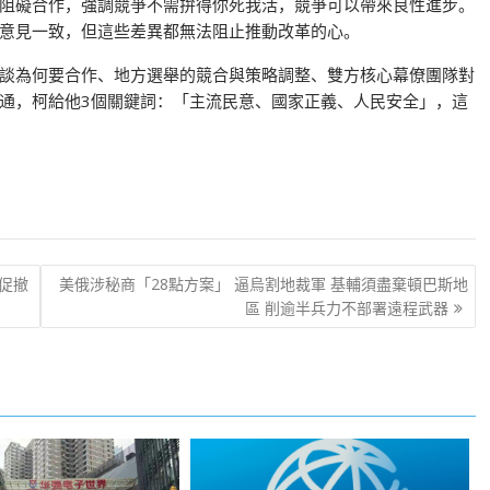
阻礙合作，強調競爭不需拚得你死我活，競爭可以帶來良性進步。
意見一致，但這些差異都無法阻止推動改革的心。
談為何要合作、地方選舉的競合與策略調整、雙方核心幕僚團隊對
通，柯給他3個關鍵詞：「主流民意、國家正義、人民安全」，這
 促撤
美俄涉秘商「28點方案」 逼烏割地裁軍 基輔須盡棄頓巴斯地
區 削逾半兵力不部署遠程武器