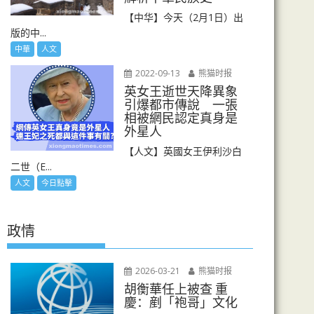
【中华】今天（2月1日）出
版的中...
中華
人文
2022-09-13
熊猫时报
英女王逝世天降異象
引爆都市傳說 一張
相被網民認定真身是
外星人
【人文】英國女王伊利沙白
二世（E...
人文
今日點擊
政情
2026-03-21
熊猫时报
胡衡華任上被查 重
慶：剷「袍哥」文化