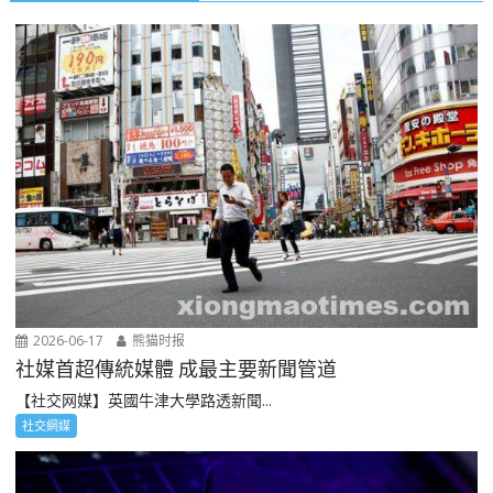
2026-06-17
熊猫时报
社媒首超傳統媒體 成最主要新聞管道
【社交网媒】英國牛津大學路透新聞...
社交網媒