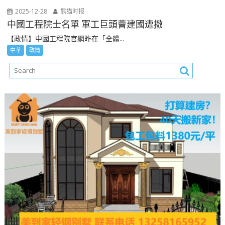
2025-12-28
熊猫时报
中國工程院士名單 軍工巨頭曹建國遭撤
【政情】中國工程院官網昨在「全體...
中華
政情