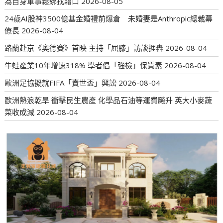
為自身軍事鬆綁找藉口
2026-08-05
24歲AI股神3500億基金婚禮前爆倉 未婚妻是Anthropic總裁幕
僚長
2026-08-04
路蘭赴京《奧德賽》首映 主持「屈膝」訪談捱轟
2026-08-04
牛蛙產業10年增速318% 學者倡「強檢」保質素
2026-08-04
歐洲足協擬就FIFA「賣世盃」興訟
2026-08-04
歐洲熱浪乾旱 衝擊民生農產 化學品石油等運費飈升 英大小麥蔬
菜收成減
2026-08-04