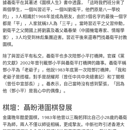
據聶衛平在其著述《圍棋人生》書中透露，「這時我們班分來了
兩個學生，一個叫習近平，一個叫劉衛平，他們原是八一學校
的」，3人相識於1968年並成為朋友，由於3個名字的最後一個字
都是「平」，人家就稱3人為「三平」。當時習近平之父習仲勳，
劉衛平之父開國上將劉震及聶父聶春榮（中國機電專家、情報學
家），3人均受到林彪集團迫害。習近平後來還專門找聶衛平討教
圍棋。
除了與習近平有私交，聶衛平也多次陪鄧小平打橋牌。官媒《黨
的文獻》2002年曾刊載鄧小平與聶衛平打橋牌的趣事。聶衛平稱
鄧小平為「老爺子」，他說1983年底第一次陪鄧打橋牌，「我和
老爺子是搭檔，對手是胡耀邦（曾任中共中央總書記）和丁關根
（曾任中宣部長）」。聶表示，自己當時沒有感到緊張，「因為
他（鄧小平）是我心中的偶像」。
棋壇：聶盼港圍棋發展
金庸晚年酷愛圍棋，1983年他曾以三鞠躬拜比自己小28歲的聶衛
平為師，兩人不僅以師徒相稱，更成摯友。中新社昨引述香港大