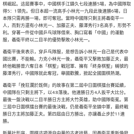
棋崛起。這屆賽事中，中國棋手江鑄久七段連勝5場，為中國隊取
得5：1領先。但日本超一流高手小林光一九段此後連勝6場，日
本隊只需再勝一場，即可奪冠。當時中國隊只剩主將聶衛平一
人，而對方還有小林光一、加藤正夫、藤澤秀行3名高手，形勢不
利。穿著一件從中國乒乓球隊借來、胸口寫着「中國」的運動
服，聶衛平終以二目半的優勢擊敗小林光一。
聶衛平後來表示，穿乒乓隊服，是想告訴小林光一自己是代表中
國比賽，不能輸。力克小林光一後，聶衛平又擊敗加藤正夫，最
終他戰勝曾六奪日本「棋聖」戰冠軍、擁有「終身棋聖」稱號的
藤澤秀行，中國隊就此奪冠，舉國歡騰，掀起全國圍棋熱潮。
聶衛平「挽狂瀾於既倒」的故事在第二屆中日圍棋擂台賽延續，
中國隊在只剩主將下，以4:8落後。他連勝日方4人扳平大比分。
最後一盤決戰以二目半勝日方主將大竹英雄，助中國隊衛冕。第
三屆中日圍棋擂台賽的最後決戰，仍是聶衛平坐鎮中軍，最終戰
勝日方主將加藤正夫。第四屆由日方勝出，亦讓聶止步於11連
勝。
新華社形容，圍棋這項源自中華的古老技藝，因聶衛平重新煥發