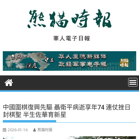
S
k
i
p
t
o
c
o
n
t
e
n
t
中國圍棋復興先驅 聶衛平病逝享年74 連仗挫日
封棋聖 半生佐華育新星
2026-01-16
熊猫时报