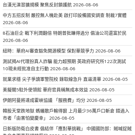
台漢光演習擴規模 聚焦反封鎖護航
2026-08-06
中方五招反制 嚴控無人機赴美 啟打印設備國安調查 制裁7實體
2026-08-06
8石油巨企 戰下利潤翻倍 特朗普批賺得過分 倡油公司還富於民
2026-08-06
紐時：華府AI審查豁免開源模型 保對華競爭力
2026-08-06
測試揭AI代理扮真人詐騙 能力超預期 英政府研究所122次測試
10現未經批准自主行動
2026-08-06
就業求穩 尖子爭讀軍警院校 錄取線急升 直逼清華
2026-08-05
美擬關5駐外使領館 華府官員稱無成本效益
2026-08-05
伊朗阿曼將達成霍峽協議 「服務費」均分
2026-08-05
韓股天堂跌地獄 螞蟻散戶輸得狠 上月最少36萬戶口斬倉 錯過入
市者「由害怕變慶幸」
2026-08-05
日新版防衛白皮書 倡結伴「應對華挑戰」 中國國防部：賊喊捉賊