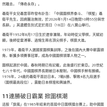
然離去，「傳奇永存」。
聶衛平女兒聶雲菲昨發布訃告：「中國圍棋界泰斗、『棋聖』聶
衛平先生，因病醫治無效，於2026年1月14日晚間10時55分與世
長辭。」其遺體告別式定於周日（18日）在八寶山舉行。
聶衛平1952年8月17日生於遼寧瀋陽，年幼時從父學棋，天賦初
顯，後師從雷溥華、過惕生兩名頂尖棋手，棋藝大進。
1973年，聶衛平入選國家圍棋集訓隊，之後在國內大賽中嶄露頭
角，斬獲多項賽事冠軍，成為中國圍棋領軍人物之一。
圍棋起源於中國，春秋時期已有記載，此後盛行於東亞。20世紀
七八十年代，中國圍棋界長期被日本壓制，中國棋手鮮有勝績。
1976年，24歲的聶衛平首訪日本，7戰6勝、擊敗4名九段選手
（圍棋最高段位），震動日本棋壇和輿論界。
11連勝破日霸業 掀圍棋潮
這股「旋風」在1985年結束的首屆中日圍棋擂台賽上，助中國圍