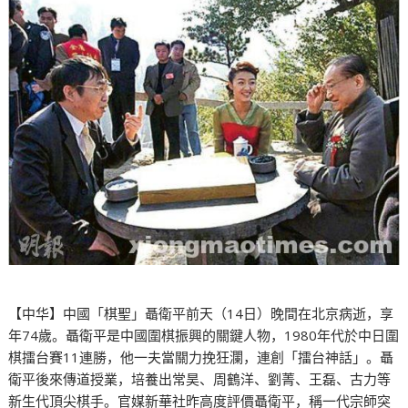
【中华】中國「棋聖」聶衛平前天（14日）晚間在北京病逝，享
年74歲。聶衛平是中國圍棋振興的關鍵人物，1980年代於中日圍
棋擂台賽11連勝，他一夫當關力挽狂瀾，連創「擂台神話」。聶
衛平後來傳道授業，培養出常昊、周鶴洋、劉菁、王磊、古力等
新生代頂尖棋手。官媒新華社昨高度評價聶衛平，稱一代宗師突