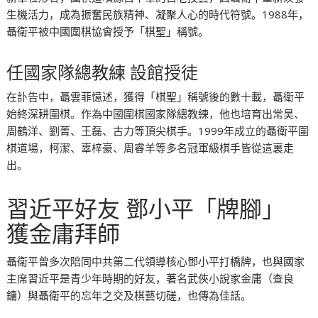
生機活力，成為振奮民族精神、凝聚人心的時代符號。1988年，
聶衛平被中國圍棋協會授予「棋聖」稱號。
任國家隊總教練 設館授徒
在訃告中，聶雲菲憶述，獲得「棋聖」稱號後的數十載，聶衛平
始終深耕圍棋。作為中國圍棋國家隊總教練，他也培育出常昊、
周鶴洋、劉菁、王磊、古力等頂尖棋手。1999年成立的聶衛平圍
棋道場，柯潔、辜梓豪、周睿羊等多名冠軍級棋手皆從這裏走
出。
習近平好友 鄧小平「牌腳」
獲金庸拜師
聶衛平曾多次陪同中共第二代領導核心鄧小平打橋牌，也與國家
主席習近平是青少年時期的好友，著名武俠小說家金庸（查良
鏞）與聶衛平的忘年之交及棋藝切磋，也傳為佳話。