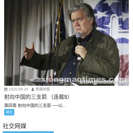
2020-09-29
熊猫时报
射向中国的三支箭 （连载5）
第四章 射向中国的三支箭 ──以...
網文
社交网媒