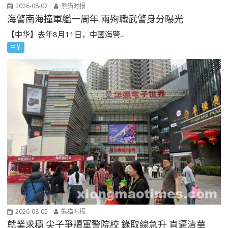
2026-08-07
熊猫时报
海警南海撞軍艦一周年 兩殉職武警身分曝光
【中华】去年8月11日，中國海警...
中華
2026-08-05
熊猫时报
就業求穩 尖子爭讀軍警院校 錄取線急升 直逼清華