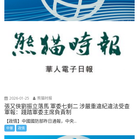
2026-01-25
熊猫时报
張又俠劉振立落馬 軍委七剩二 涉嚴重違紀違法受查
軍報：踐踏軍委主席負責制
【政情】中國國防部昨日通報，中央...
中華
政情