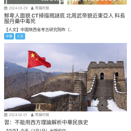
2024-03-29
熊猫时报
鮮卑人面貌 CT掃描揭謎底 北周武帝貌近東亞人 料長
服丹藥中毒死
【人文】中国陜西省考古研究院昨（...
中華
人文
2024-02-01
熊猫时报
習：不能用西方理論解析中華民族史
【中华】今天（2月1日）出版的中...