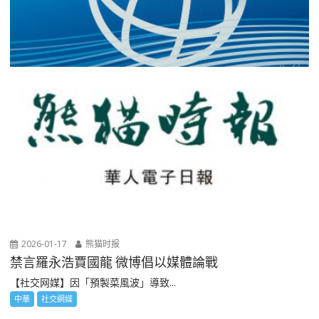
2026-01-17
熊猫时报
禁言羅永浩賈國龍 微博倡以媒體論戰
【社交网媒】因「預製菜風波」導致...
中華
社交網媒