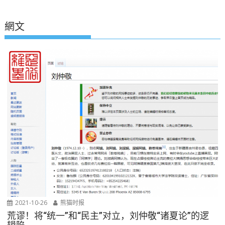
網文
2021-10-26
熊猫时报
荒谬！将“统一”和“民主”对立，刘仲敬“诸夏论”的逻