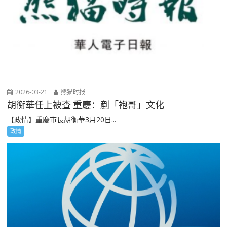
2026-03-21
熊猫时报
胡衡華任上被查 重慶：剷「袍哥」文化
【政情】重慶市長胡衡華3月20日...
政情