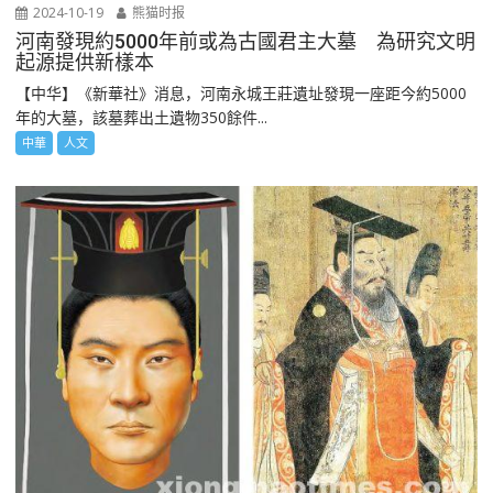
2024-10-19
熊猫时报
河南發現約5000年前或為古國君主大墓 為研究文明
起源提供新樣本
【中华】《新華社》消息，河南永城王莊遺址發現一座距今約5000
年的大墓，該墓葬出土遺物350餘件...
中華
人文