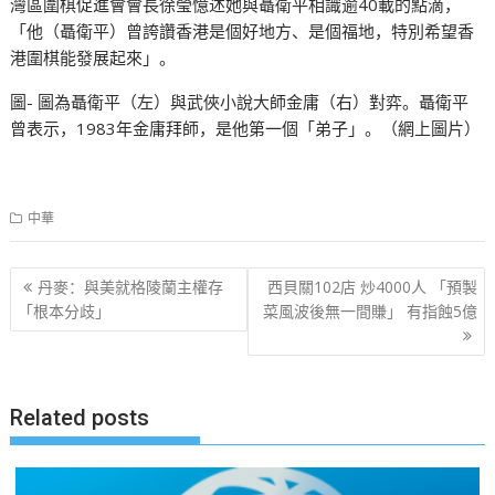
灣區圍棋促進會會長徐瑩憶述她與聶衛平相識逾40載的點滴，
「他（聶衛平）曾誇讚香港是個好地方、是個福地，特別希望香
港圍棋能發展起來」。
圖- 圖為聶衛平（左）與武俠小說大師金庸（右）對弈。聶衛平
曾表示，1983年金庸拜師，是他第一個「弟子」。（網上圖片）
中華
文
丹麥：與美就格陵蘭主權存
西貝關102店 炒4000人 「預製
章
「根本分歧」
菜風波後無一間賺」 有指蝕5億
导
航
Related posts