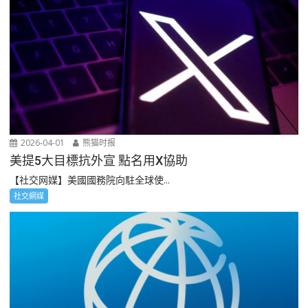
2026-04-01
熊猫时报
美提5大目標抗外宣 點名用X協助
【社交网媒】美國國務院向駐全球使...
社交網媒