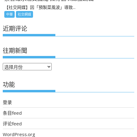
【社交网媒】因「預製菜風波」導致...
中華
社交網媒
近期评论
往期新聞
往
期
新
功能
聞
登录
条目feed
评论feed
WordPress.org