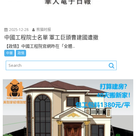
2025-12-28
熊猫时报
中國工程院士名單 軍工巨頭曹建國遭撤
【政情】中國工程院官網昨在「全體...
中華
政情