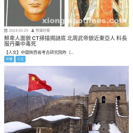
2024-03-29
熊猫时报
鮮卑人面貌 CT掃描揭謎底 北周武帝貌近東亞人 料長
服丹藥中毒死
【人文】中国陜西省考古研究院昨（...
中華
人文