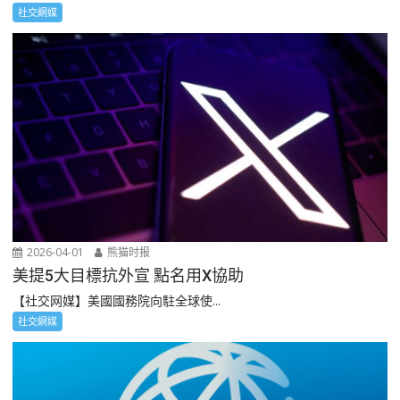
社交網媒
2026-04-01
熊猫时报
美提5大目標抗外宣 點名用X協助
【社交网媒】美國國務院向駐全球使...
社交網媒