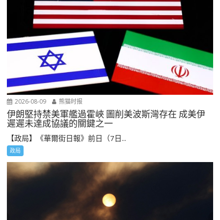
2026-08-09
熊猫时报
伊朗堅持禁美軍艦過霍峽 圖削美波斯灣存在 成美伊
遲遲未達成協議的關鍵之一
【政局】《華爾街日報》前日（7日...
政局