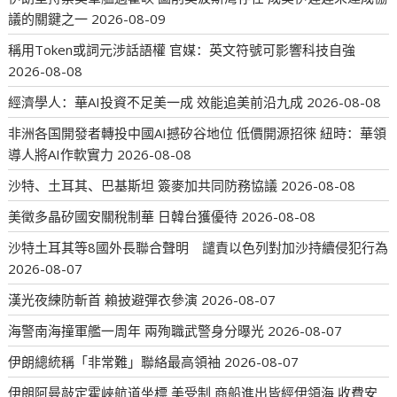
議的關鍵之一
2026-08-09
稱用Token或詞元涉話語權 官媒：英文符號可影響科技自強
2026-08-08
經濟學人：華AI投資不足美一成 效能追美前沿九成
2026-08-08
非洲各国開發者轉投中國AI撼矽谷地位 低價開源招徠 紐時：華領
導人將AI作軟實力
2026-08-08
沙特、土耳其、巴基斯坦 簽麥加共同防務協議
2026-08-08
美徵多晶矽國安關稅制華 日韓台獲優待
2026-08-08
沙特土耳其等8國外長聯合聲明 譴責以色列對加沙持續侵犯行為
2026-08-07
漢光夜練防斬首 賴披避彈衣參演
2026-08-07
海警南海撞軍艦一周年 兩殉職武警身分曝光
2026-08-07
伊朗總統稱「非常難」聯絡最高領袖
2026-08-07
伊朗阿曼敲定霍峽航道坐標 美受制 商船進出皆經伊領海 收費安