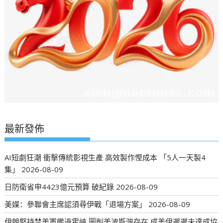
最新發佈
AI短劇狂潮 衝擊傳統影視生產 高效製作慳成本 「5人一天製4
集」
2026-08-09
日防衛省申4423億元預算 破紀錄
2026-08-09
美媒：參聯會主席認須尋伊戰「退場方案」
2026-08-09
伊朗堅持禁美軍艦過霍峽 圖削美波斯灣存在 成美伊遲遲未達成協