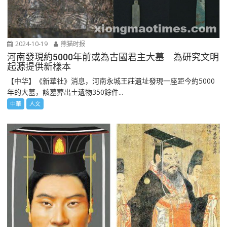
2024-10-19
熊猫时报
河南發現約5000年前或為古國君主大墓 為研究文明
起源提供新樣本
【中华】《新華社》消息，河南永城王莊遺址發現一座距今約5000
年的大墓，該墓葬出土遺物350餘件...
中華
人文