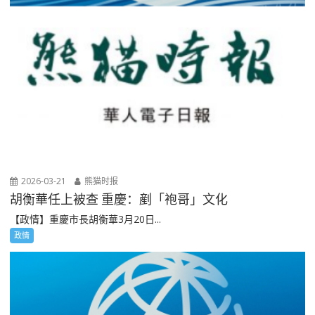
2026-03-21
熊猫时报
胡衡華任上被查 重慶：剷「袍哥」文化
【政情】重慶市長胡衡華3月20日...
政情