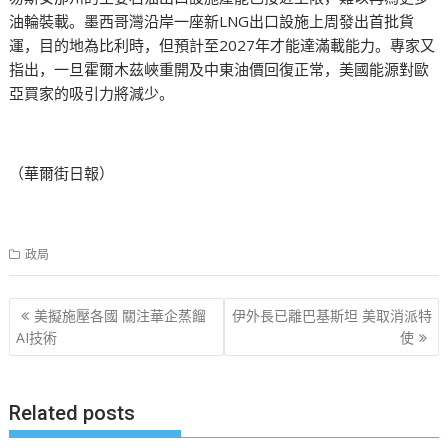
油輪裝載。墨西哥灣沿岸一座新LNG出口設施上周發出首批貨
運，目的地為比利時，但預計至2027年才能達滿載能力。專家又
指出，一旦霍爾木茲峽重開及中東油價回復正常，美國能源對歐
亞買家的吸引力將減少。
（華爾街日報）
政局
文
美擬施壓各國 關注華企蒸餾
伊外長已離巴基斯坦 美取消派特
章
AI技術
使
导
航
Related posts