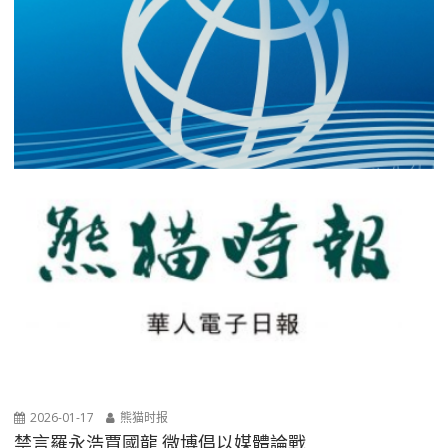
2026-01-17
熊猫时报
禁言羅永浩賈國龍 微博倡以媒體論戰