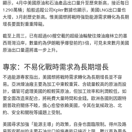
顯示，4月中美國原油和石油產品出口量升至歷來新高，接近每日
1290萬桶；船舶追蹤公司Kpler數據也顯示，美國LNG出口量也
大增，3月創歷史新高。惟美國想將戰時強勁能源需求轉化為長期
增長要面對重重障礙。
截至上周三，已有超過60艘空載的超級油輪駛往煉油廠林立的墨
西哥灣沿岸，數量約為伊朗戰爭爆發前的3倍，可見未來數月美國
原油出口量還將進一步上升。
專家：不易化戰時需求為長期增長
不過能源專家指出，美國想將戰時需求轉化為長期增長並不容
易。亞洲煉油廠主要為加工中東較重質、含硫量較高的原油而設
計，儘管可處理美國的較輕質原油，但加工效率和利潤較低，如
要全面改造來配合，將耗費大量時間和金錢。歐洲各國則因跟特
朗普政府關係不睦，擔心愈發依賴美國，令其在氣候政治、北
約、安全和關稅等議題上受制。
美國尋求加強「能源主導」的政策，自身也面臨限制。得州及路
易斯安那州的主要石油出口設施產能已接近上限，難以再為更多