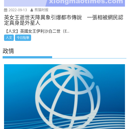
2022-09-13
熊猫时报
英女王逝世天降異象引爆都市傳說 一張相被網民認
定真身是外星人
【人文】英國女王伊利沙白二世（E...
人文
今日點擊
政情