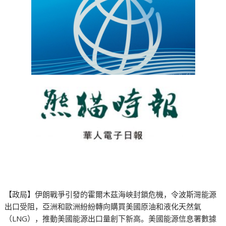
【政局】伊朗戰爭引發的霍爾木茲海峽封鎖危機，令波斯灣能源
出口受阻，亞洲和歐洲紛紛轉向購買美國原油和液化天然氣
（LNG），推動美國能源出口量創下新高。美國能源信息署數據