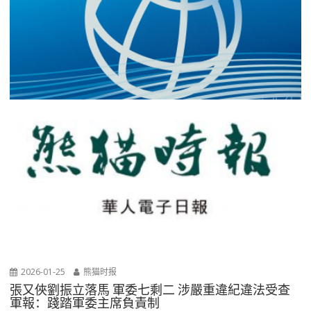
2026-01-25
熊猫时报
張又俠劉振立落馬 軍委七剩二 涉嚴重違紀違法受查
軍報：踐踏軍委主席負責制