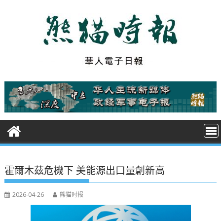
S
k
i
p
t
o
c
o
n
t
e
n
t
霍爾木茲危機下 美能源出口量創新高
2026-04-26
熊猫时报