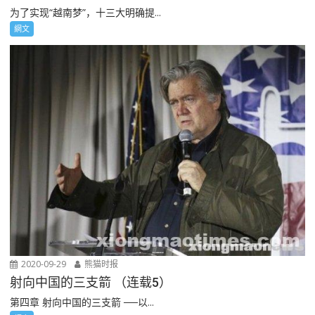
为了实现“越南梦”，十三大明确提...
網文
2020-09-29
熊猫时报
射向中国的三支箭 （连载5）
第四章 射向中国的三支箭 ──以...