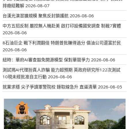
排癥結難解
2026-08-07
台漢光演習擴規模 聚焦反封鎖護航
2026-08-06
中方五招反制 嚴控無人機赴美 啟打印設備國安調查 制裁7實體
2026-08-06
8石油巨企 戰下利潤翻倍 特朗普批賺得過分 倡油公司還富於民
2026-08-06
紐時：華府AI審查豁免開源模型 保對華競爭力
2026-08-06
測試揭AI代理扮真人詐騙 能力超預期 英政府研究所122次測試
10現未經批准自主行動
2026-08-06
就業求穩 尖子爭讀軍警院校 錄取線急升 直逼清華
2026-08-05