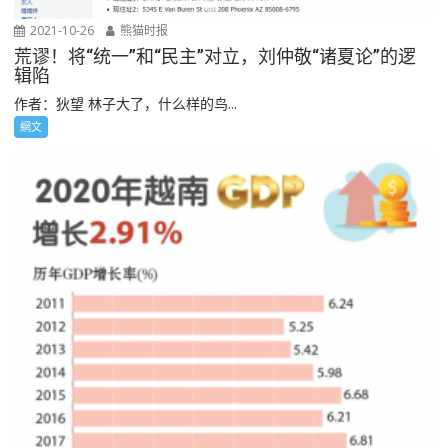
2021-10-26
熊猫时报
荒谬！将“统一”和“民主”对立，刘仲敬“诸夏论”的逻
辑陷
作者：狄望 林子大了，什么样的鸟...
網文