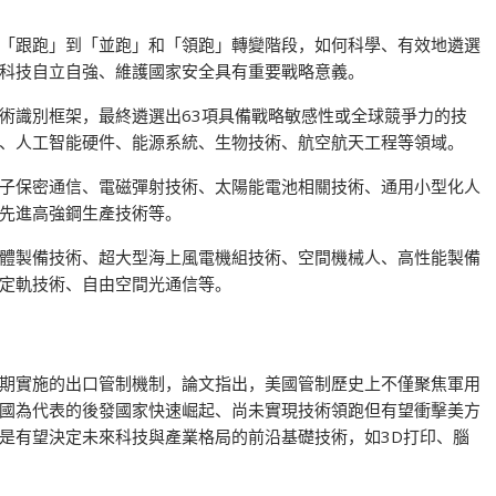
「跟跑」到「並跑」和「領跑」轉變階段，如何科學、有效地遴選
科技自立自強、維護國家安全具有重要戰略意義。
術識別框架，最終遴選出63項具備戰略敏感性或全球競爭力的技
、人工智能硬件、能源系統、生物技術、航空航天工程等領域。
子保密通信、電磁彈射技術、太陽能電池相關技術、通用小型化人
先進高強鋼生產技術等。
體製備技術、超大型海上風電機組技術、空間機械人、高性能製備
定軌技術、自由空間光通信等。
期實施的出口管制機制，論文指出，美國管制歷史上不僅聚焦軍用
國為代表的後發國家快速崛起、尚未實現技術領跑但有望衝擊美方
是有望決定未來科技與產業格局的前沿基礎技術，如3D打印、腦