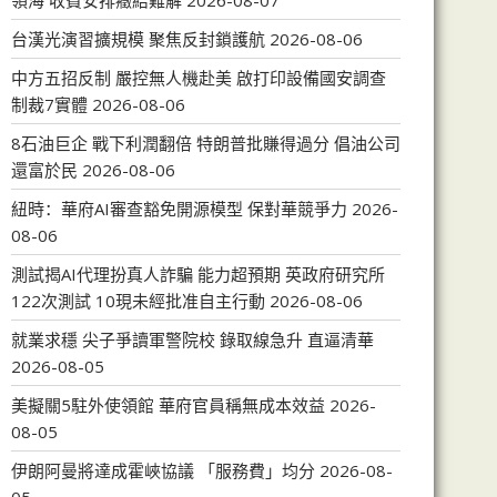
領海 收費安排癥結難解
2026-08-07
台漢光演習擴規模 聚焦反封鎖護航
2026-08-06
中方五招反制 嚴控無人機赴美 啟打印設備國安調查
制裁7實體
2026-08-06
8石油巨企 戰下利潤翻倍 特朗普批賺得過分 倡油公司
還富於民
2026-08-06
紐時：華府AI審查豁免開源模型 保對華競爭力
2026-
08-06
測試揭AI代理扮真人詐騙 能力超預期 英政府研究所
122次測試 10現未經批准自主行動
2026-08-06
就業求穩 尖子爭讀軍警院校 錄取線急升 直逼清華
2026-08-05
美擬關5駐外使領館 華府官員稱無成本效益
2026-
08-05
伊朗阿曼將達成霍峽協議 「服務費」均分
2026-08-