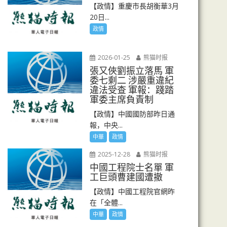
【政情】重慶市長胡衡華3月
20日...
政情
2026-01-25
熊猫时报
張又俠劉振立落馬 軍
委七剩二 涉嚴重違紀
違法受查 軍報：踐踏
軍委主席負責制
【政情】中國國防部昨日通
報，中央...
中華
政情
2025-12-28
熊猫时报
中國工程院士名單 軍
工巨頭曹建國遭撤
【政情】中國工程院官網昨
在「全體...
中華
政情