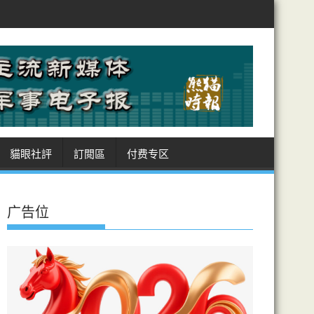
伊朗阿曼敲定霍峽航道坐標 美受制 商船進出皆經伊領海 收費安排癥結
貓眼社評
訂閲區
付费专区
广告位