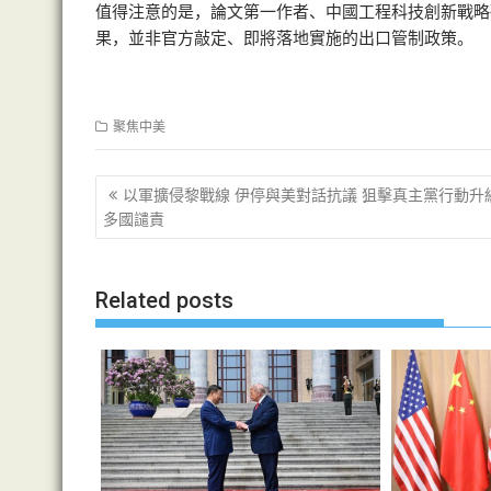
值得注意的是，論文第一作者、中國工程科技創新戰略
果，並非官方敲定、即將落地實施的出口管制政策。
聚焦中美
文
以軍擴侵黎戰線 伊停與美對話抗議 狙擊真主黨行動升
章
多國譴責
导
航
Related posts