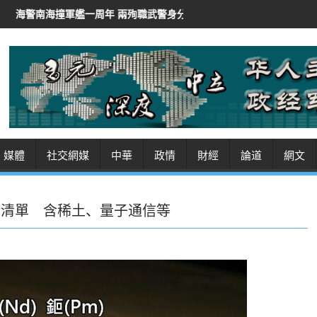
艦一周年 兩殉職武警身分曝光
伊朗總統稱「非常難」聯絡最高領袖
媒體
社交網媒
中華
政情
財經
論道
網文
術清單 含稀土、量子通信等