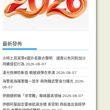
最新發佈
沙特土耳其等8國外長聯合聲明 譴責以色列對加沙
持續侵犯行為
2026-08-07
漢光夜練防斬首 賴披避彈衣參演
2026-08-07
海警南海撞軍艦一周年 兩殉職武警身分曝光
2026-
08-07
伊朗總統稱「非常難」聯絡最高領袖
2026-08-07
伊朗阿曼敲定霍峽航道坐標 美受制 商船進出皆經伊