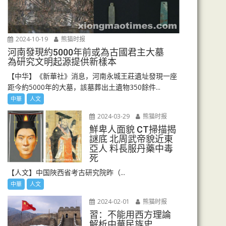
2024-10-19
熊猫时报
河南發現約5000年前或為古國君主大墓
為研究文明起源提供新樣本
【中华】《新華社》消息，河南永城王莊遺址發現一座
距今約5000年的大墓，該墓葬出土遺物350餘件...
中華
人文
2024-03-29
熊猫时报
鮮卑人面貌 CT掃描揭
謎底 北周武帝貌近東
亞人 料長服丹藥中毒
死
【人文】中国陜西省考古研究院昨（...
中華
人文
2024-02-01
熊猫时报
習：不能用西方理論
解析中華民族史