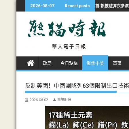
S
對加沙持續侵犯行為
漢光夜練防斬首 賴披避彈衣參演
海警南海撞軍
2026-08-07
Recent posts
k
i
p
t
o
c
o
n
政局
今日點擊
聚焦中美
軍事
t
e
n
反制美國！中國團隊列63個限制出口技
t
2026-06-02
熊猫时报