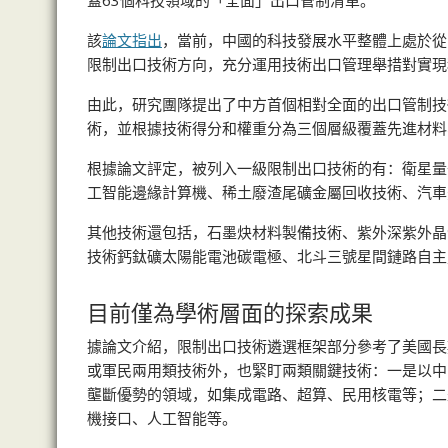
蓋63個科技領域的「全面」出口管制清單。
該
論文指出
，當前，中國的科技發展水平整體上處於從
限制出口技術方向，充分運用技術出口管理舉措對實現
由此，研究團隊提出了中方首個相對全面的出口管制技
術，並根據技術得分和權重分為三個層級覆蓋先進材料
根據論文評定，被列入一級限制出口技術的有：衛星量
工智能邊緣計算機、稀土廢渣尾礦金屬回收技術、汽車
其他技術還包括，石墨炔材料製備技術、紫外深紫外晶
技術鈣鈦礦太陽能電池碳電極、北斗三號星間鏈路自主
目前僅為學術層面的探索成果
據論文介紹，限制出口技術遴選框架部分參考了美國長
或軍民兩用類技術外，也緊盯兩類關鍵技術：一是以中
壟斷優勢的領域，如集成電路、超算、民用核電等；二
機接口、人工智能等。