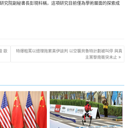
研究院副秘書長彭現科稱，這項研究目前僅為學術層面的探索成
級 歐
特爆粗罵以總理拖累美伊談判 以空襲貝魯特計劃被叫停 與真
主黨黎南衝突未止