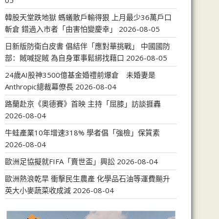
05
韓股天堂跌地獄 螞蟻散戶輸得狠 上月最少36萬戶口
斬倉 錯過入市者「由害怕變慶幸」
2026-08-05
日新版防衛白皮書 倡結伴「應對華挑戰」 中國國防
部：賊喊捉賊 為自身軍事鬆綁找藉口
2026-08-05
24歲AI股神3500億基金婚禮前爆倉 未婚妻是
Anthropic總裁幕僚長
2026-08-04
路蘭赴京《奧德賽》首映 主持「屈膝」訪談捱轟
2026-08-04
牛蛙產業10年增速318% 學者倡「強檢」保質素
2026-08-04
歐洲足協擬就FIFA「賣世盃」興訟
2026-08-04
歐洲熱浪乾旱 衝擊民生農產 化學品石油等運費飈升
英大小麥蔬菜收成減
2026-08-04