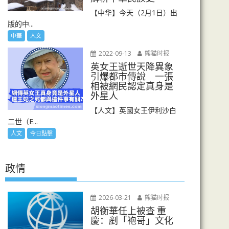
【中华】今天（2月1日）出
版的中...
中華
人文
2022-09-13
熊猫时报
英女王逝世天降異象
引爆都市傳說 一張
相被網民認定真身是
外星人
【人文】英國女王伊利沙白
二世（E...
人文
今日點擊
政情
2026-03-21
熊猫时报
胡衡華任上被查 重
慶：剷「袍哥」文化