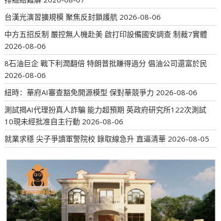
台漢光演習擴規模 聚焦反封鎖護航
2026-08-06
中方五招反制 嚴控無人機赴美 啟打印設備國安調查 制裁7實體
2026-08-06
8石油巨企 戰下利潤翻倍 特朗普批賺得過分 倡油公司還富於民
2026-08-06
紐時：華府AI審查豁免開源模型 保對華競爭力
2026-08-06
測試揭AI代理扮真人詐騙 能力超預期 英政府研究所122次測試
10現未經批准自主行動
2026-08-06
就業求穩 尖子爭讀軍警院校 錄取線急升 直逼清華
2026-08-05