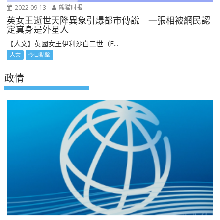
2022-09-13
熊猫时报
英女王逝世天降異象引爆都市傳說 一張相被網民認
定真身是外星人
【人文】英國女王伊利沙白二世（E...
人文
今日點擊
政情