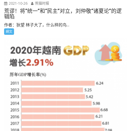
2021-10-26
熊猫时报
荒谬！将“统一”和“民主”对立，刘仲敬“诸夏论”的逻
辑陷
作者：狄望 林子大了，什么样的鸟...
網文