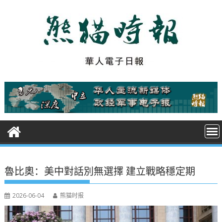
S
k
i
p
t
o
c
o
n
t
e
n
t
魯比奧：美中對話別無選擇 建立戰略穩定期
2026-06-04
熊猫时报