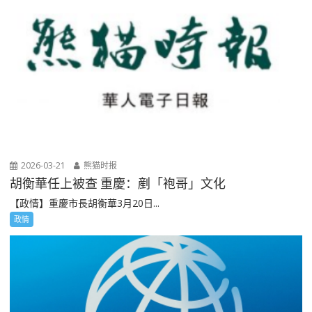
2026-03-21
熊猫时报
胡衡華任上被查 重慶：剷「袍哥」文化
【政情】重慶市長胡衡華3月20日...
政情