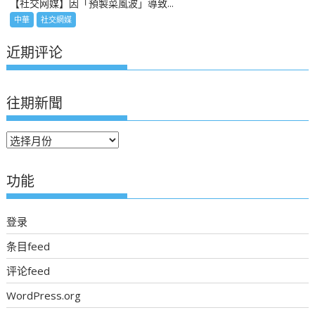
【社交网媒】因「預製菜風波」導致...
中華
社交網媒
近期评论
往期新聞
往
期
新
功能
聞
登录
条目feed
评论feed
WordPress.org