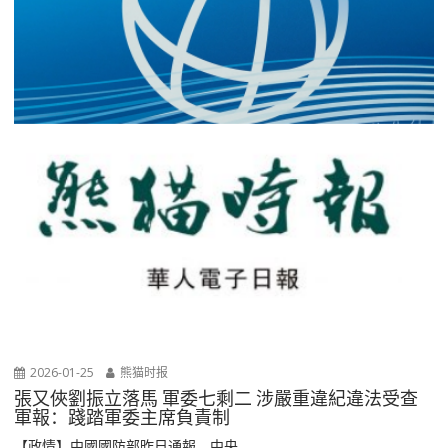
2026-01-25
熊猫时报
張又俠劉振立落馬 軍委七剩二 涉嚴重違紀違法受查
軍報：踐踏軍委主席負責制
【政情】中國國防部昨日通報，中央...