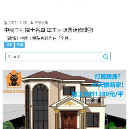
2025-12-28
熊猫时报
中國工程院士名單 軍工巨頭曹建國遭撤
【政情】中國工程院官網昨在「全體...
中華
政情