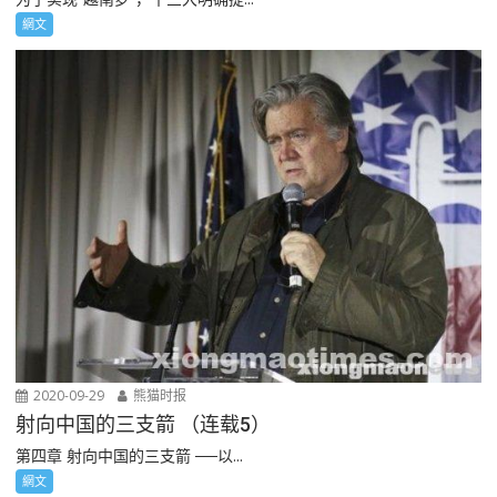
網文
2020-09-29
熊猫时报
射向中国的三支箭 （连载5）
第四章 射向中国的三支箭 ──以...
網文