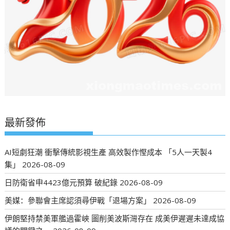
最新發佈
AI短劇狂潮 衝擊傳統影視生產 高效製作慳成本 「5人一天製4
集」
2026-08-09
日防衛省申4423億元預算 破紀錄
2026-08-09
美媒：參聯會主席認須尋伊戰「退場方案」
2026-08-09
伊朗堅持禁美軍艦過霍峽 圖削美波斯灣存在 成美伊遲遲未達成協