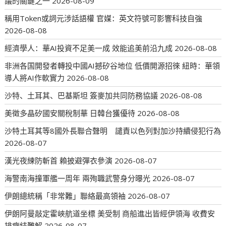
議的關鍵之一
2026-08-09
稱用Token或詞元涉話語權 官媒：英文符號可影響科技自強
2026-08-08
經濟學人：華AI投資不足美一成 效能追美前沿九成
2026-08-08
非洲各国開發者轉投中國AI撼矽谷地位 低價開源招徠 紐時：華領
導人將AI作軟實力
2026-08-08
沙特、土耳其、巴基斯坦 簽麥加共同防務協議
2026-08-08
美徵多晶矽國安關稅制華 日韓台獲優待
2026-08-08
沙特土耳其等8國外長聯合聲明 譴責以色列對加沙持續侵犯行為
2026-08-07
漢光夜練防斬首 賴披避彈衣參演
2026-08-07
海警南海撞軍艦一周年 兩殉職武警身分曝光
2026-08-07
伊朗總統稱「非常難」聯絡最高領袖
2026-08-07
伊朗阿曼敲定霍峽航道坐標 美受制 商船進出皆經伊領海 收費安
排癥結難解
2026-08-07