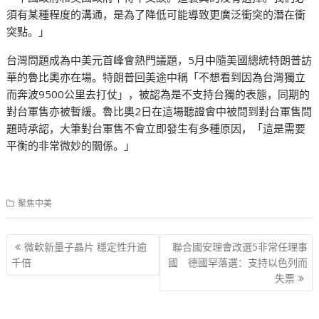
須有某種程度的溝通，是為了降低可能導致更廣泛衝突的潛在衝
突點。」
台灣問題成為中美元首峰會熱門議題，5月中隨美國總統特朗普訪
華的魯比奧亦在場。特朗普回美途中稱「不想看到因為台灣獨立
而奔波9500公里去打仗」，被認為是不支持台獨的表態，同期的
對台軍售亦被暫緩。魯比奧2日在這場聽證會中被問到對台軍售問
題時承認，大筆對台軍售不會立即發生有多種原因，「這是需要
平衡的非常微妙的關係。」
聚焦中美
文
微軟新量子晶片 穩定性升逾
聯合國安理會改選5非常任理事
章
千倍
國 德國罕落選：支持以色列而
失票
导
航