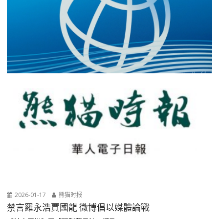
2026-01-17
熊猫时报
禁言羅永浩賈國龍 微博倡以媒體論戰