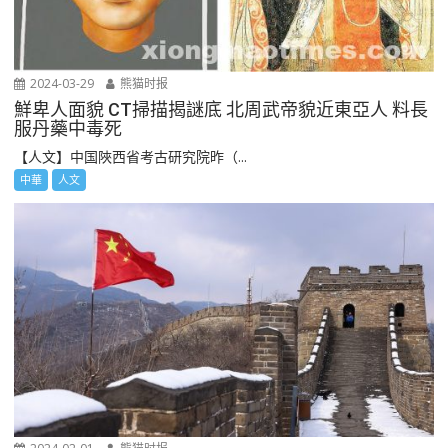
2024-03-29
熊猫时报
鮮卑人面貌 CT掃描揭謎底 北周武帝貌近東亞人 料長
服丹藥中毒死
【人文】中国陜西省考古研究院昨（...
中華
人文