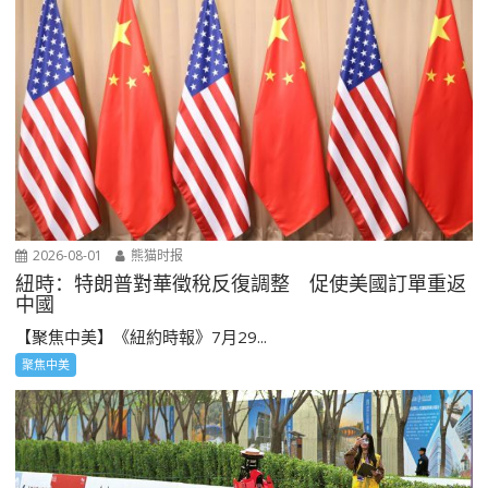
2026-08-01
熊猫时报
紐時：特朗普對華徵稅反復調整 促使美國訂單重返
中國
【聚焦中美】《紐約時報》7月29...
聚焦中美