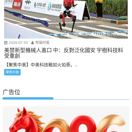
2026-07-30
熊猫时报
美禁新型機械人進口 中：反對泛化國安 宇樹科技料
受重創
【聚焦中美】中美科技戰如火如荼。...
聚焦中美
广告位