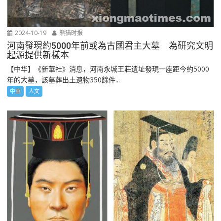
2024-10-19
熊猫时报
河南發現約5000年前或為古國君主大墓 為研究文明
起源提供新樣本
【中华】《新華社》消息，河南永城王莊遺址發現一座距今約5000
年的大墓，該墓葬出土遺物350餘件...
中華
人文