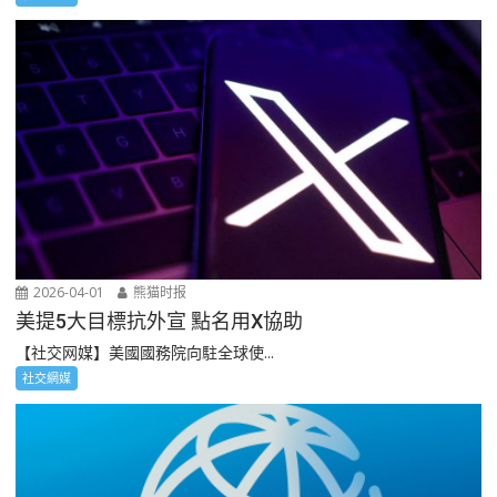
2026-04-01
熊猫时报
美提5大目標抗外宣 點名用X協助
【社交网媒】美國國務院向駐全球使...
社交網媒