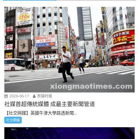
2026-06-17
熊猫时报
社媒首超傳統媒體 成最主要新聞管道
【社交网媒】英國牛津大學路透新聞...
社交網媒