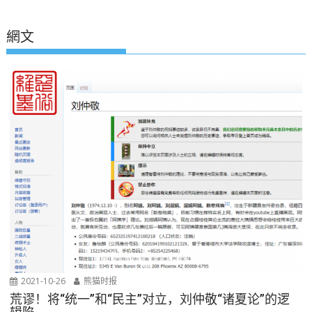
網文
2021-10-26
熊猫时报
荒谬！将“统一”和“民主”对立，刘仲敬“诸夏论”的逻