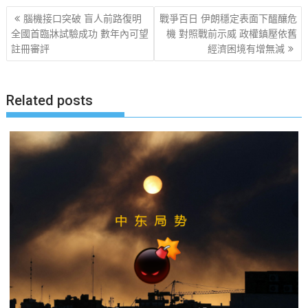
文
腦機接口突破 盲人前路復明
戰爭百日 伊朗穩定表面下醞釀危
章
全國首臨牀試驗成功 數年內可望
機 對照戰前示威 政權鎮壓依舊
註冊審評
經濟困境有增無減
导
航
Related posts