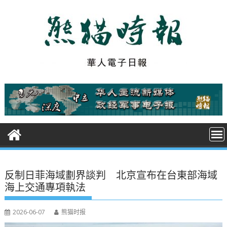
S
k
i
p
t
o
c
o
n
t
e
n
t
反制日菲海域劃界談判 北京宣布在台東部海域
海上交通專項執法
2026-06-07
熊猫时报