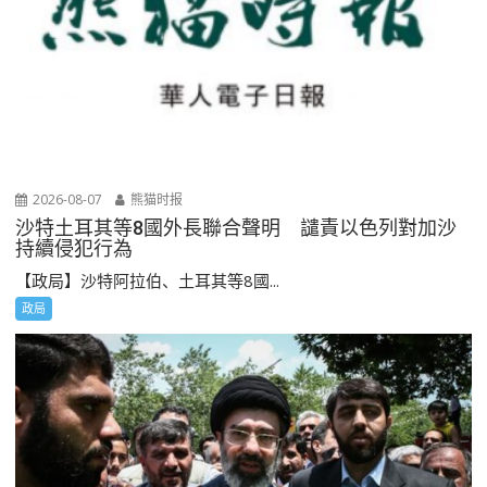
2026-08-07
熊猫时报
沙特土耳其等8國外長聯合聲明 譴責以色列對加沙
持續侵犯行為
【政局】沙特阿拉伯、土耳其等8國...
政局