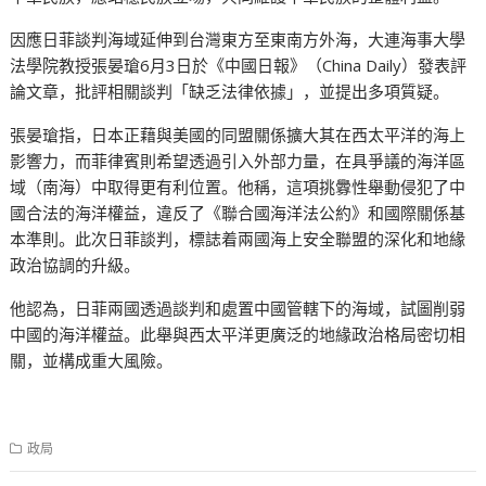
因應日菲談判海域延伸到台灣東方至東南方外海，大連海事大學
法學院教授張晏瑲6月3日於《中國日報》（China Daily）發表評
論文章，批評相關談判「缺乏法律依據」，並提出多項質疑。
張晏瑲指，日本正藉與美國的同盟關係擴大其在西太平洋的海上
影響力，而菲律賓則希望透過引入外部力量，在具爭議的海洋區
域（南海）中取得更有利位置。他稱，這項挑釁性舉動侵犯了中
國合法的海洋權益，違反了《聯合國海洋法公約》和國際關係基
本準則。此次日菲談判，標誌着兩國海上安全聯盟的深化和地緣
政治協調的升級。
他認為，日菲兩國透過談判和處置中國管轄下的海域，試圖削弱
中國的海洋權益。此舉與西太平洋更廣泛的地緣政治格局密切相
關，並構成重大風險。
政局