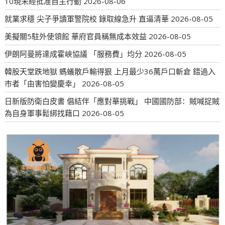
10現未經批准自主行動
2026-08-06
就業求穩 尖子爭讀軍警院校 錄取線急升 直逼清華
2026-08-05
美擬關5駐外使領館 華府官員稱無成本效益
2026-08-05
伊朗阿曼將達成霍峽協議 「服務費」均分
2026-08-05
韓股天堂跌地獄 螞蟻散戶輸得狠 上月最少36萬戶口斬倉 錯過入
市者「由害怕變慶幸」
2026-08-05
日新版防衛白皮書 倡結伴「應對華挑戰」 中國國防部：賊喊捉賊
為自身軍事鬆綁找藉口
2026-08-05