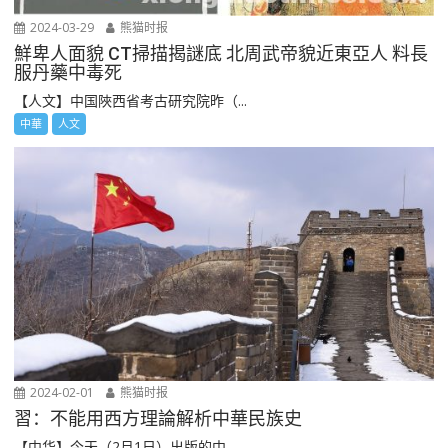
2024-03-29
熊猫时报
鮮卑人面貌 CT掃描揭謎底 北周武帝貌近東亞人 料長
服丹藥中毒死
【人文】中国陜西省考古研究院昨（...
中華
人文
2024-02-01
熊猫时报
習：不能用西方理論解析中華民族史
【中华】今天（2月1日）出版的中...