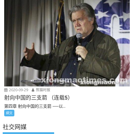
2020-09-29
熊猫时报
射向中国的三支箭 （连载5）
第四章 射向中国的三支箭 ──以...
網文
社交网媒