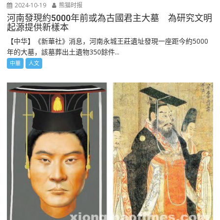
2024-10-19
熊猫时报
河南發現約5000年前或為古國君主大墓 為研究文明
起源提供新樣本
【中华】《新華社》消息，河南永城王莊遺址發現一座距今約5000
年的大墓，該墓葬出土遺物350餘件...
中華
人文