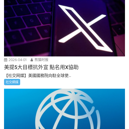
2026-04-01
熊猫时报
美提5大目標抗外宣 點名用X協助
【社交网媒】美國國務院向駐全球使...
社交網媒