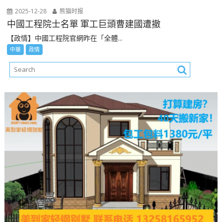
2025-12-28
熊猫时报
中國工程院士名單 軍工巨頭曹建國遭撤
【政情】中國工程院官網昨在「全體...
中華
政情