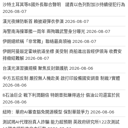
沙特土耳其等8國外長聯合聲明 譴責以色列對加沙持續侵犯行為
2026-08-07
漢光夜練防斬首 賴披避彈衣參演
2026-08-07
海警南海撞軍艦一周年 兩殉職武警身分曝光
2026-08-07
伊朗總統稱「非常難」聯絡最高領袖
2026-08-07
伊朗阿曼敲定霍峽航道坐標 美受制 商船進出皆經伊領海 收費安
排癥結難解
2026-08-07
台漢光演習擴規模 聚焦反封鎖護航
2026-08-06
中方五招反制 嚴控無人機赴美 啟打印設備國安調查 制裁7實體
2026-08-06
8石油巨企 戰下利潤翻倍 特朗普批賺得過分 倡油公司還富於民
2026-08-06
紐時：華府AI審查豁免開源模型 保對華競爭力
2026-08-06
測試揭AI代理扮真人詐騙 能力超預期 英政府研究所122次測試