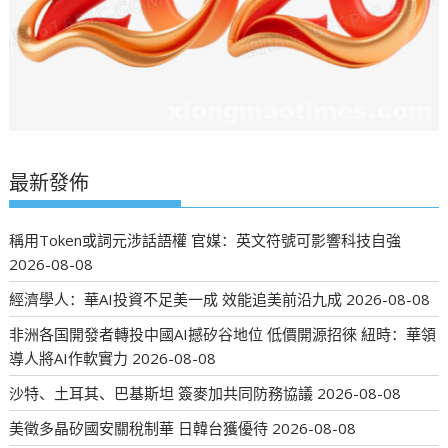
最新發佈
稱用Token或詞元涉話語權 官媒：英文符號可影響科技自強
2026-08-08
經濟學人：華AI投資不足美一成 效能追美前沿九成
2026-08-08
非洲各国開發者轉投中國AI撼矽谷地位 低價開源招徠 紐時：華領
導人將AI作軟實力
2026-08-08
沙特、土耳其、巴基斯坦 簽麥加共同防務協議
2026-08-08
美徵多晶矽國安關稅制華 日韓台獲優待
2026-08-08