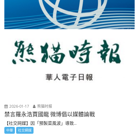
2026-01-17
熊猫时报
禁言羅永浩賈國龍 微博倡以媒體論戰
【社交网媒】因「預製菜風波」導致...
中華
社交網媒