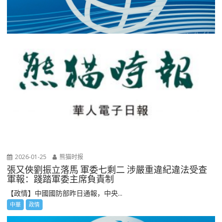
2026-01-25
熊猫时报
張又俠劉振立落馬 軍委七剩二 涉嚴重違紀違法受查
軍報：踐踏軍委主席負責制
【政情】中國國防部昨日通報，中央...
中華
政情