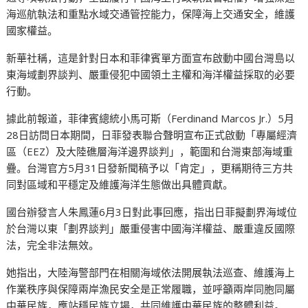
海巡航執法和重點水域交通管控能力，保障海上交通安全，維護
國家權益。
新華社稱，這是針對日本和菲律賓單方面宣布啟動中國台灣島以
東海域劃界談判、嚴重侵犯中國領土主權和海洋權益採取的必要
行動。
據此前報道，菲律賓總統小馬可斯（Ferdinand Marcos Jr.）5月
28日訪問日本期間，日菲發表聯合聲明宣布正式啟動「專屬經濟
區（EEZ）及大陸礁層海洋邊界談判」，範圍和台灣東部海域重
疊。台灣官方5月31日發新聞稿予以「肯定」，更稱期待三方共
同對區域和平穩定及維護海洋生態做出具體貢獻。
國台辦發言人朱鳳蓮6月3日對此事回應，指出日菲擬劃界海域位
於台灣以東「劃界談判」嚴重侵害中國海洋權益、嚴重違反國際
法，完全非法無效。
她指出，大陸海警部門在相關海域依法開展執法巡查、維護海上
作業秩序與保障兩岸漁民安全是正常履職，並呼籲兩岸同胞同屬
中華民族，應站穩民族立場，共同維護中華民族的整體利益。