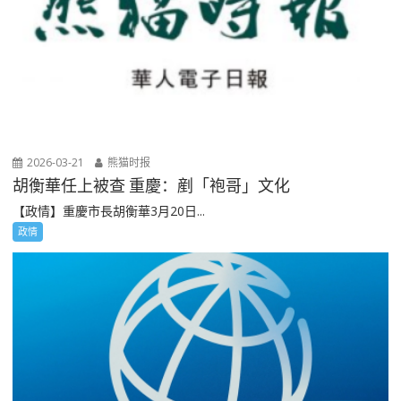
2026-03-21
熊猫时报
胡衡華任上被查 重慶：剷「袍哥」文化
【政情】重慶市長胡衡華3月20日...
政情