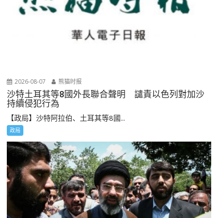
2026-08-07
熊猫时报
沙特土耳其等8國外長聯合聲明 譴責以色列對加沙
持續侵犯行為
【政局】沙特阿拉伯、土耳其等8國...
政局