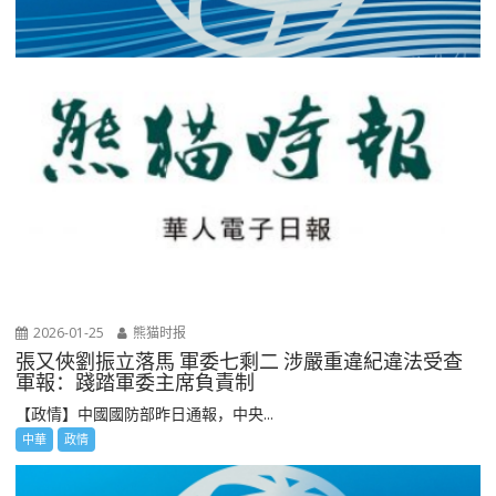
2026-01-25
熊猫时报
張又俠劉振立落馬 軍委七剩二 涉嚴重違紀違法受查
軍報：踐踏軍委主席負責制
【政情】中國國防部昨日通報，中央...
中華
政情