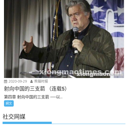
2020-09-29
熊猫时报
射向中国的三支箭 （连载5）
第四章 射向中国的三支箭 ──以...
網文
社交网媒