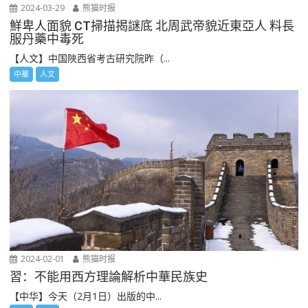
2024-03-29
熊猫时报
鮮卑人面貌 CT掃描揭謎底 北周武帝貌近東亞人 料長
服丹藥中毒死
【人文】中国陜西省考古研究院昨（...
中華
人文
2024-02-01
熊猫时报
習：不能用西方理論解析中華民族史
【中华】今天（2月1日）出版的中...