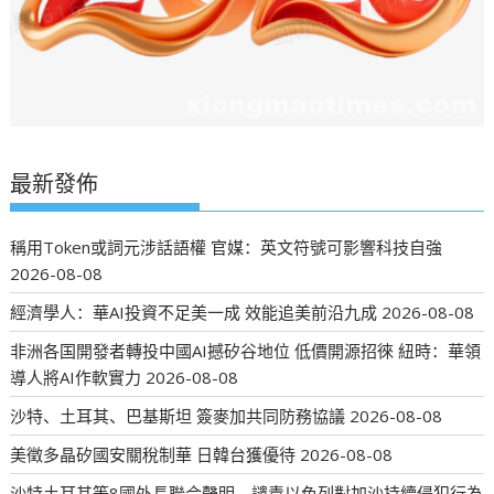
最新發佈
稱用Token或詞元涉話語權 官媒：英文符號可影響科技自強
2026-08-08
經濟學人：華AI投資不足美一成 效能追美前沿九成
2026-08-08
非洲各国開發者轉投中國AI撼矽谷地位 低價開源招徠 紐時：華領
導人將AI作軟實力
2026-08-08
沙特、土耳其、巴基斯坦 簽麥加共同防務協議
2026-08-08
美徵多晶矽國安關稅制華 日韓台獲優待
2026-08-08
沙特土耳其等8國外長聯合聲明 譴責以色列對加沙持續侵犯行為