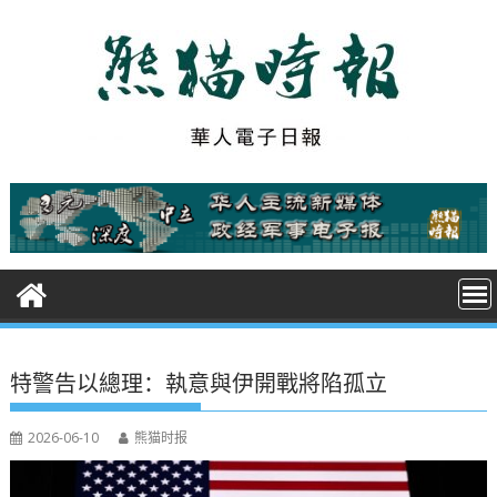
S
k
i
p
t
o
c
o
n
t
e
n
t
特警告以總理：執意與伊開戰將陷孤立
2026-06-10
熊猫时报