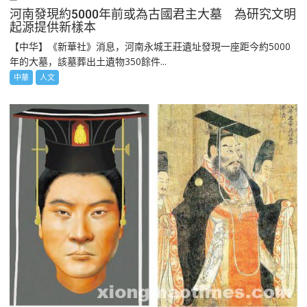
河南發現約5000年前或為古國君主大墓 為研究文明
起源提供新樣本
【中华】《新華社》消息，河南永城王莊遺址發現一座距今約5000
年的大墓，該墓葬出土遺物350餘件...
中華
人文