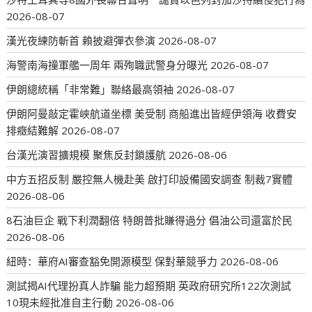
2026-08-07
漢光夜練防斬首 賴披避彈衣參演
2026-08-07
海警南海撞軍艦一周年 兩殉職武警身分曝光
2026-08-07
伊朗總統稱「非常難」聯絡最高領袖
2026-08-07
伊朗阿曼敲定霍峽航道坐標 美受制 商船進出皆經伊領海 收費安
排癥結難解
2026-08-07
台漢光演習擴規模 聚焦反封鎖護航
2026-08-06
中方五招反制 嚴控無人機赴美 啟打印設備國安調查 制裁7實體
2026-08-06
8石油巨企 戰下利潤翻倍 特朗普批賺得過分 倡油公司還富於民
2026-08-06
紐時：華府AI審查豁免開源模型 保對華競爭力
2026-08-06
測試揭AI代理扮真人詐騙 能力超預期 英政府研究所122次測試
10現未經批准自主行動
2026-08-06