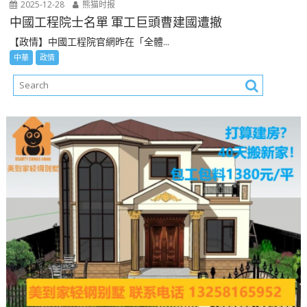
2025-12-28
熊猫时报
中國工程院士名單 軍工巨頭曹建國遭撤
【政情】中國工程院官網昨在「全體...
中華
政情