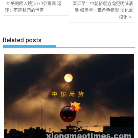
文
美嚴限入境涉1/4參賽國 球
習近平：中朝發展方向更明確清
章
迷：不是我們的世盃
晰 韓學者：華角色轉變 淡化無
核化
导
航
Related posts