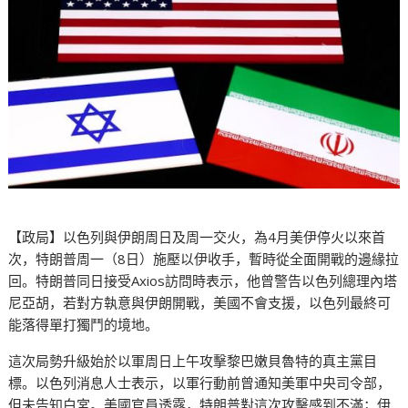
【政局】以色列與伊朗周日及周一交火，為4月美伊停火以來首
次，特朗普周一（8日）施壓以伊收手，暫時從全面開戰的邊緣拉
回。特朗普同日接受Axios訪問時表示，他曾警告以色列總理內塔
尼亞胡，若對方執意與伊朗開戰，美國不會支援，以色列最終可
能落得單打獨鬥的境地。
這次局勢升級始於以軍周日上午攻擊黎巴嫩貝魯特的真主黨目
標。以色列消息人士表示，以軍行動前曾通知美軍中央司令部，
但未告知白宮。美國官員透露，特朗普對這次攻擊感到不滿；伊