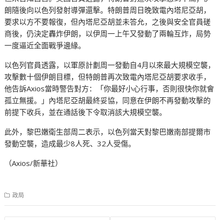
朗隨後向以色列發射導彈還擊。特朗普周日晚致電內塔尼亞胡，
要求以方不要報復，但內塔尼亞胡並未答允，之後與安全官員磋
商後，仍決定轟炸伊朗，以伊周一上午又發動了兩輪互炸，局勢
一度逼近全面戰爭邊緣。
以色列官員透露，以軍原計劃周一發動自4月以來最大規模空襲，
攻擊數十個伊朗目標，但特朗普再次致電內塔尼亞胡要求收手，
他告訴Axios當時警告對方：「你最好小心行事，否則很快你就會
孤立無援。」內塔尼亞胡最終妥協，同意在伊朗不再發動攻擊的
前提下收兵，並在通話後下令取消該大規模空襲。
此外，黎巴嫩衛生部周二表示，以色列當天對黎巴嫩南部提爾市
發動空襲，造成最少8人死、32人受傷。
（Axios/新華社）
政局