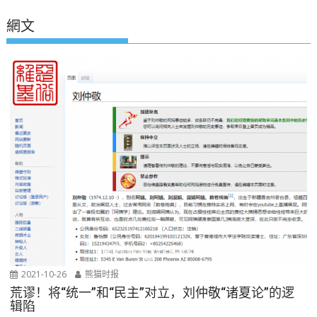
網文
2021-10-26
熊猫时报
荒谬！将“统一”和“民主”对立，刘仲敬“诸夏论”的逻
辑陷