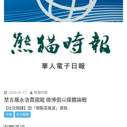
2026-01-17
熊猫时报
禁言羅永浩賈國龍 微博倡以媒體論戰
【社交网媒】因「預製菜風波」導致...
中華
社交網媒