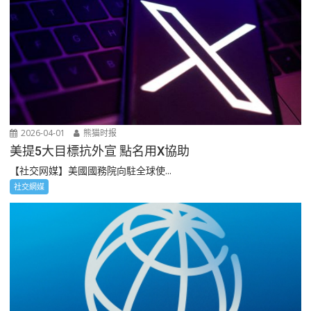
2026-04-01
熊猫时报
美提5大目標抗外宣 點名用X協助
【社交网媒】美國國務院向駐全球使...
社交網媒