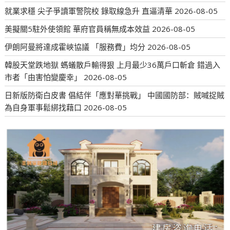
就業求穩 尖子爭讀軍警院校 錄取線急升 直逼清華
2026-08-05
美擬關5駐外使領館 華府官員稱無成本效益
2026-08-05
伊朗阿曼將達成霍峽協議 「服務費」均分
2026-08-05
韓股天堂跌地獄 螞蟻散戶輸得狠 上月最少36萬戶口斬倉 錯過入
市者「由害怕變慶幸」
2026-08-05
日新版防衛白皮書 倡結伴「應對華挑戰」 中國國防部：賊喊捉賊
為自身軍事鬆綁找藉口
2026-08-05