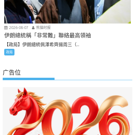
2026-08-07
熊猫时报
伊朗總統稱「非常難」聯絡最高領袖
【政局】伊朗總統佩澤希齊揚周三（...
政局
广告位