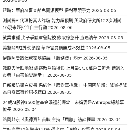
2026-08-06
紐時：華府AI審查豁免開源模型 保對華競爭力
2026-08-06
測試揭AI代理扮真人詐騙 能力超預期 英政府研究所122次測試
10現未經批准自主行動
2026-08-06
就業求穩 尖子爭讀軍警院校 錄取線急升 直逼清華
2026-08-05
美擬關5駐外使領館 華府官員稱無成本效益
2026-08-05
伊朗阿曼將達成霍峽協議 「服務費」均分
2026-08-05
韓股天堂跌地獄 螞蟻散戶輸得狠 上月最少36萬戶口斬倉 錯過入
市者「由害怕變慶幸」
2026-08-05
日新版防衛白皮書 倡結伴「應對華挑戰」 中國國防部：賊喊捉賊
為自身軍事鬆綁找藉口
2026-08-05
24歲AI股神3500億基金婚禮前爆倉 未婚妻是Anthropic總裁幕
僚長
2026-08-04
路蘭赴京《奧德賽》首映 主持「屈膝」訪談捱轟
2026-08-04
牛蛙產業10年增速318% 學者倡「強檢」保質素
2026-08-04