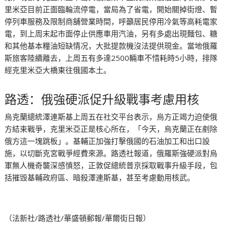
里米亞目前正面臨輪流停電，當局為了省電，開始關掉街燈、暫
停列車服務及限制商舖營業時間，呼籲居民停用冷氣等高耗電家
電，到上周末起市面停止供應車用汽油，另有多處出現麵包、糖
和其他基本糧油短缺情况，大批提款機沒法提供現金。當地俄羅
斯旅客陸續離去，上周五有多達2500輛車不惜耗時5小時，排隊
經克里米亞大橋東往俄國本土。
路透：俄強硬派促升級戰事考慮用核
烏克蘭總統澤連斯基上周五在社交平台表示，烏方正竭力迫使俄
方結束戰爭，克里米亞正是核心所在，「今天，烏克蘭正在剷除
俄方這一塊跳板」。基輔正加強打擊俄國的石油加工和出口設
施，以切斷克宮戰爭經費來源。路透社報道，俄羅斯強硬派對烏
軍無人機奇襲深感憤怒，正敦促總統普京採取戰事升級手段，包
括摧毁基輔政府區、暗殺澤連斯基，甚至考慮動用核武。
（法新社/路透社/華盛頓郵報/華爾街日報）