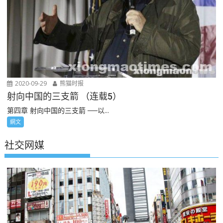
2020-09-29
熊猫时报
射向中国的三支箭 （连载5）
第四章 射向中国的三支箭 ──以...
網文
社交网媒