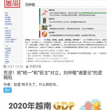
2021-10-26
熊猫时报
荒谬！将“统一”和“民主”对立，刘仲敬“诸夏论”的逻
辑陷
作者：狄望 林子大了，什么样的鸟...
網文