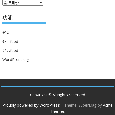
往
期
新
功能
聞
登录
条目feed
评论feed
WordPress.org
Copyright © All rights reserved
Proudly powered by WordPress
|
Theme: SuperMag by
Acme
Themes