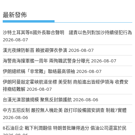
最新發佈
沙特土耳其等8國外長聯合聲明 譴責以色列對加沙持續侵犯行為
2026-08-07
漢光夜練防斬首 賴披避彈衣參演
2026-08-07
海警南海撞軍艦一周年 兩殉職武警身分曝光
2026-08-07
伊朗總統稱「非常難」聯絡最高領袖
2026-08-07
伊朗阿曼敲定霍峽航道坐標 美受制 商船進出皆經伊領海 收費安
排癥結難解
2026-08-07
台漢光演習擴規模 聚焦反封鎖護航
2026-08-06
中方五招反制 嚴控無人機赴美 啟打印設備國安調查 制裁7實體
2026-08-06
8石油巨企 戰下利潤翻倍 特朗普批賺得過分 倡油公司還富於民