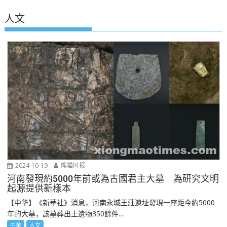
人文
2024-10-19
熊猫时报
河南發現約5000年前或為古國君主大墓 為研究文明
起源提供新樣本
【中华】《新華社》消息，河南永城王莊遺址發現一座距今約5000
年的大墓，該墓葬出土遺物350餘件...
中華
人文