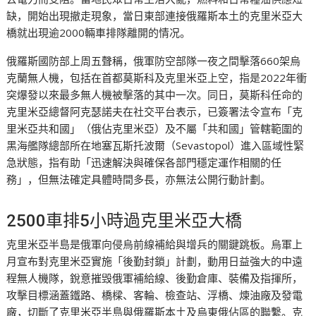
缺，開始出現撤走現象，當日東部連接俄羅斯本土的克里米亞大
橋就出現逾2000輛車排隊離開的情况。
俄羅斯國防部上周五聲稱，俄軍防空部隊一夜之間擊落660架烏
克蘭無人機，包括在首都莫斯科及克里米亞上空，指是2022年衝
突爆發以來最多無人機被擊落的其中一次。同日，莫斯科任命的
克里米亞總督阿克瑟諾夫在社交平台表示，已簽署法令宣布「克
里米亞共和國」（俄佔克里米亞）及不屬「共和國」管轄範圍的
黑海艦隊總部所在地塞瓦斯托波爾（Sevastopol）進入區域性緊
急狀態，指有助「迅速解決與確保各部門穩定運作相關的任
務」，但無法確定具體時間多長，亦無法公開行動計劃。
2500車排5小時過克里米亞大橋
克里米亞半島是俄軍向侵烏前線補給與增兵的關鍵跳板。烏軍上
月宣布對克里米亞實施「後勤封鎖」計劃，動用日益強大的中遠
程無人機隊，銳意摧毁俄軍補給線、後勤倉庫、裝備及指揮所，
攻擊目標涵蓋鐵路、橋樑、客輪、檢查站、浮橋、煉油廠及發電
廠，切斷了克里米亞半島與俄羅斯本土及烏東俄佔區的聯繫。克