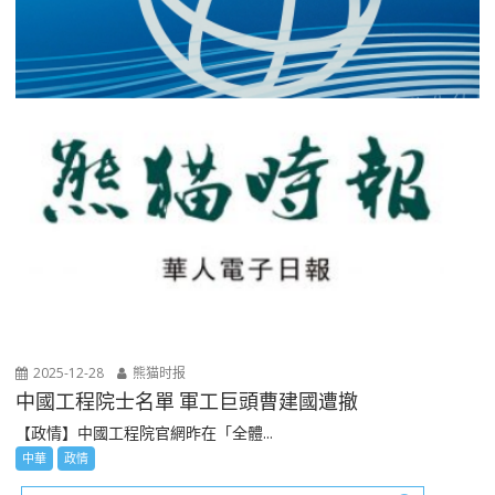
2025-12-28
熊猫时报
中國工程院士名單 軍工巨頭曹建國遭撤
【政情】中國工程院官網昨在「全體...
中華
政情