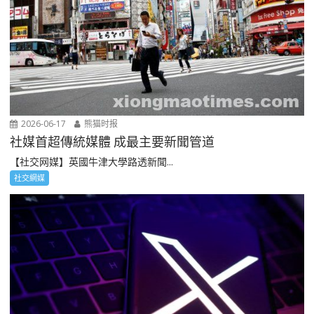
2026-06-17
熊猫时报
社媒首超傳統媒體 成最主要新聞管道
【社交网媒】英國牛津大學路透新聞...
社交網媒