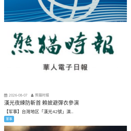
2026-08-07
熊猫时报
漢光夜練防斬首 賴披避彈衣參演
【军事】台灣地区「漢光42號」演...
軍事