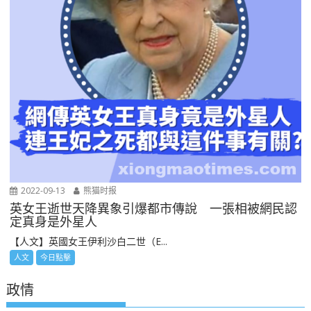
2022-09-13
熊猫时报
英女王逝世天降異象引爆都市傳說 一張相被網民認
定真身是外星人
【人文】英國女王伊利沙白二世（E...
人文
今日點擊
政情