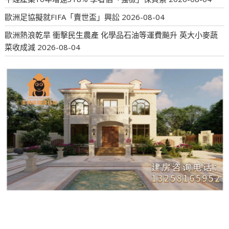
歐洲足協擬就FIFA「賣世盃」興訟
2026-08-04
歐洲熱浪乾旱 衝擊民生農產 化學品石油等運費飈升 英大小麥蔬
菜收成減
2026-08-04