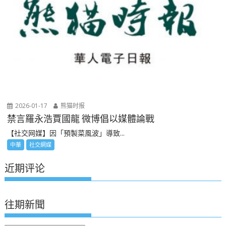
2026-01-17
熊猫时报
禁言羅永浩賈國龍 微博倡以媒體論戰
【社交网媒】因「預製菜風波」導致...
中華
社交網媒
近期评论
往期新聞