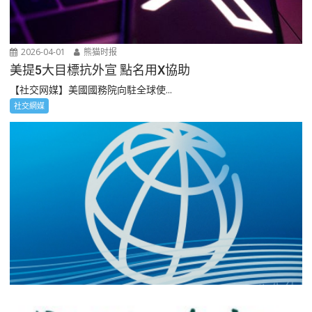
2026-04-01
熊猫时报
美提5大目標抗外宣 點名用X協助
【社交网媒】美國國務院向駐全球使...
社交網媒