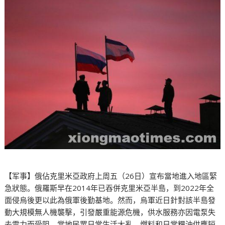
【军事】俄佔克里米亞政府上周五（26日）宣布當地進入地區緊
急狀態。俄羅斯早在2014年已吞併克里米亞半島，到2022年全
面侵烏後更以此為俄軍後勤基地。然而，烏軍近日針對該半島發
動大規模無人機襲擊，引發嚴重能源危機，供水服務亦因電泵失
去電力而受阻。當地民眾日常生活大亂，燃料和日常糧油供應短