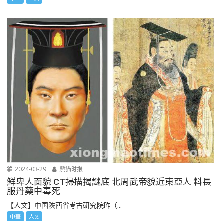
2024-03-29
熊猫时报
鮮卑人面貌 CT掃描揭謎底 北周武帝貌近東亞人 料長
服丹藥中毒死
【人文】中国陜西省考古研究院昨（...
中華
人文