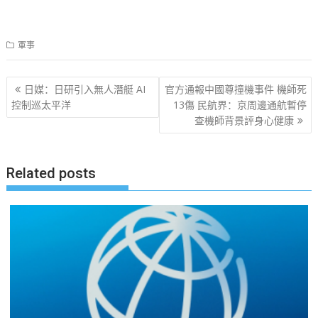
軍事
文
日媒：日研引入無人潛艇 AI
官方通報中國尊撞機事件 機師死
章
控制巡太平洋
13傷 民航界：京周邊通航暫停
查機師背景評身心健康
导
航
Related posts