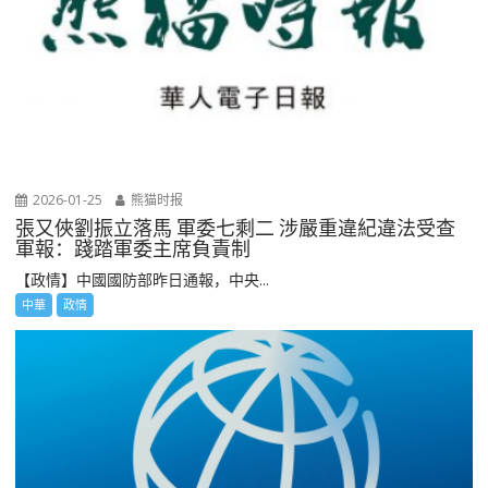
2026-01-25
熊猫时报
張又俠劉振立落馬 軍委七剩二 涉嚴重違紀違法受查
軍報：踐踏軍委主席負責制
【政情】中國國防部昨日通報，中央...
中華
政情