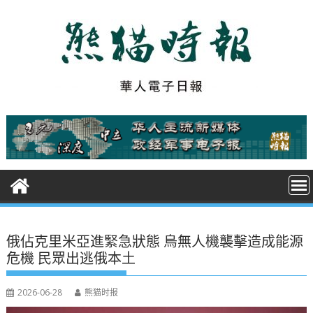
S
k
i
p
t
o
c
o
n
t
e
n
t
俄佔克里米亞進緊急狀態 烏無人機襲擊造成能源
危機 民眾出逃俄本土
2026-06-28
熊猫时报