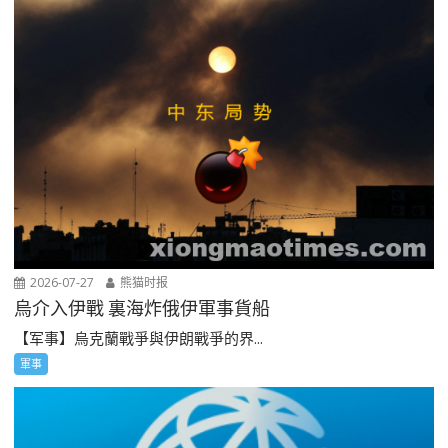
2026-07-27
熊猫时报
烏介入伊戰 裏海炸俄伊軍事貨船
【军事】烏克蘭戰爭與伊朗戰爭的界...
軍事