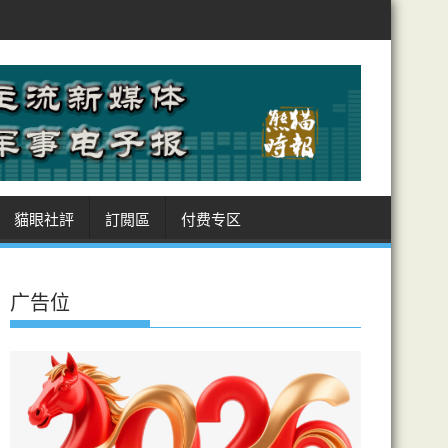
、土耳其、巴基斯坦 簽麥加共同防務協議
美徵多晶矽國安關稅制華 日
貓眼社評
訂閲區
付费专区
广告位