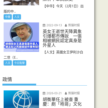
【中华】今天（2月1日）出
版的中...
中華
人文
2022-09-13
熊猫时报
英女王逝世天降異象
引爆都市傳說 一張
相被網民認定真身是
外星人
【人文】英國女王伊利沙白
二世（E...
人文
今日點擊
政情
2026-03-21
熊猫时报
胡衡華任上被查 重
慶：剷「袍哥」文化