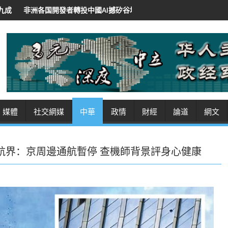
中國AI撼矽谷地位 低價開源招徠 紐時：華領導人將AI作軟實力
沙特
媒體
社交網媒
中華
政情
財經
論道
網文
民航界：京周邊通航暫停 查機師背景評身心健康