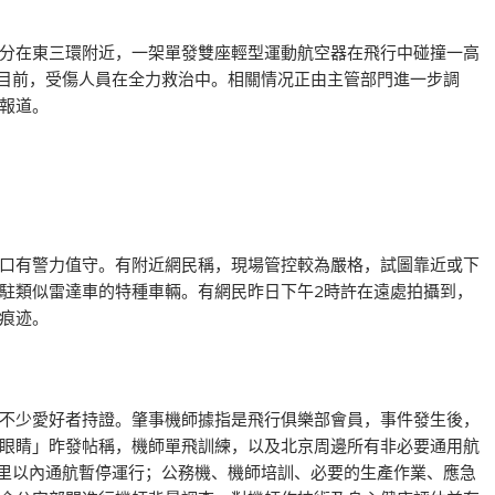
55分在東三環附近，一架單發雙座輕型運動航空器在飛行中碰撞一高
。目前，受傷人員在全力救治中。相關情况正由主管部門進一步調
報道。
口有警力值守。有附近網民稱，現場管控較為嚴格，試圖靠近或下
駐類似雷達車的特種車輛。有網民昨日下午2時許在遠處拍攝到，
痕迹。
不少愛好者持證。肇事機師據指是飛行俱樂部會員，事件發生後，
眼睛」昨發帖稱，機師單飛訓練，以及北京周邊所有非必要通用航
公里以內通航暫停運行；公務機、機師培訓、必要的生產作業、應急