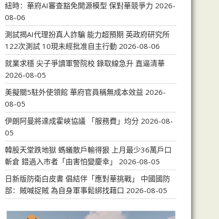
紐時：華府AI審查豁免開源模型 保對華競爭力
2026-
08-06
測試揭AI代理扮真人詐騙 能力超預期 英政府研究所
122次測試 10現未經批准自主行動
2026-08-06
就業求穩 尖子爭讀軍警院校 錄取線急升 直逼清華
2026-08-05
美擬關5駐外使領館 華府官員稱無成本效益
2026-
08-05
伊朗阿曼將達成霍峽協議 「服務費」均分
2026-08-
05
韓股天堂跌地獄 螞蟻散戶輸得狠 上月最少36萬戶口
斬倉 錯過入市者「由害怕變慶幸」
2026-08-05
日新版防衛白皮書 倡結伴「應對華挑戰」 中國國防
部：賊喊捉賊 為自身軍事鬆綁找藉口
2026-08-05