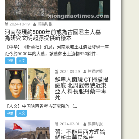
2024-10-19
熊猫时报
河南發現約5000年前或為古國君主大墓
為研究文明起源提供新樣本
【中华】《新華社》消息，河南永城王莊遺址發現一座
距今約5000年的大墓，該墓葬出土遺物350餘件...
中華
人文
2024-03-29
熊猫时报
鮮卑人面貌 CT掃描揭
謎底 北周武帝貌近東
亞人 料長服丹藥中毒
死
【人文】中国陜西省考古研究院昨（...
中華
人文
2024-02-01
熊猫时报
習：不能用西方理論
解析中華民族史