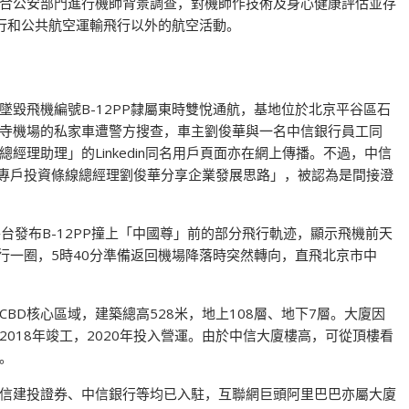
合公安部門進行機師背景調查，對機師作技術及身心健康評估並存
行和公共航空運輸飛行以外的航空活動。
毀飛機編號B-12PP隸屬東時雙悅通航，基地位於北京平谷區石
寺機場的私家車遭警方搜查，車主劉俊華與一名中信銀行員工同
理助理」的Linkedin同名用戶頁面亦在網上傳播。不過，中信
，專戶投資條線總經理劉俊華分享企業發展思路」，被認為是間接澄
社交平台發布B-12PP撞上「中國尊」前的部分飛行軌迹，顯示飛機前天
行一圈，5時40分準備返回機場降落時突然轉向，直飛北京市中
BD核心區域，建築總高528米，地上108層、地下7層。大廈因
018年竣工，2020年投入營運。由於中信大廈樓高，可從頂樓看
。
信建投證券、中信銀行等均已入駐，互聯網巨頭阿里巴巴亦屬大廈