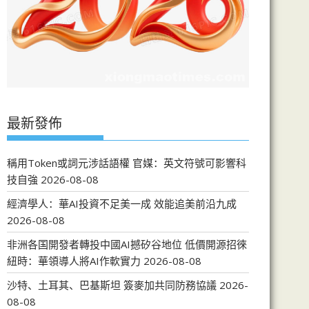
最新發佈
稱用Token或詞元涉話語權 官媒：英文符號可影響科
技自強
2026-08-08
經濟學人：華AI投資不足美一成 效能追美前沿九成
2026-08-08
非洲各国開發者轉投中國AI撼矽谷地位 低價開源招徠
紐時：華領導人將AI作軟實力
2026-08-08
沙特、土耳其、巴基斯坦 簽麥加共同防務協議
2026-
08-08