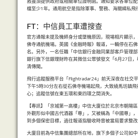
救援須提供政府或相關單位證明函。通知要求各單位配
檔至少1年。通用航空是指除軍事、警務、海關緝私飛
FT：中信員工車遭搜查
官方通報未提及機師身分或墜機原因，現場相片顯示，墜
佛寺通航機場。英國《金融時報》報道，一輛停在石佛
名。另外，一名任職「中信銀行金融同業部客戶管理部總經
銀行旗下信銀理財昨在其微信公眾號發文「6月27日
清傳聞。
飛行追蹤服務平台「Flightradar24」前天深夜在
下午5時30分左右從石佛寺機場起飛，大致繞馬坊鎮飛
心；追蹤信號在東五環和東四環之間消失。
【專訊】「京城第一高樓」中信大廈位於北京市朝陽區C
外觀形似中國古代酒器「尊」，又被稱為「中國尊」，2
到多個保密目標，過往報道指驗收時曾被當局要求整改
大廈目前為中信集團總部所在地，旗下多個子公司如中