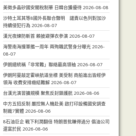
美徵多晶矽國安關稅制華 日韓台獲優待
2026-08-08
沙特土耳其等8國外長聯合聲明 譴責以色列對加沙
持續侵犯行為
2026-08-07
漢光夜練防斬首 賴披避彈衣參演
2026-08-07
海警南海撞軍艦一周年 兩殉職武警身分曝光
2026-
08-07
伊朗總統稱「非常難」聯絡最高領袖
2026-08-07
伊朗阿曼敲定霍峽航道坐標 美受制 商船進出皆經伊
領海 收費安排癥結難解
2026-08-07
台漢光演習擴規模 聚焦反封鎖護航
2026-08-06
中方五招反制 嚴控無人機赴美 啟打印設備國安調查
制裁7實體
2026-08-06
8石油巨企 戰下利潤翻倍 特朗普批賺得過分 倡油公司
還富於民
2026-08-06