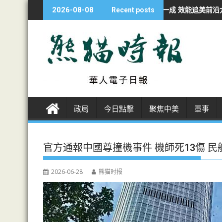
S
經濟學人：華AI投資不足美一成 效能追美前沿九成
非洲各国開發者轉投
2026-08-08
Recent posts
k
i
p
t
o
c
o
n
政局
今日點擊
聚焦中美
軍事
t
e
n
官方通報中國尊撞機事件 機師死13傷 
t
2026-06-28
熊猫时报