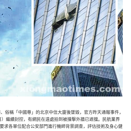
樓、俗稱「中國尊」的北京中信大廈後墜毀，官方昨天通報事件，
7日）繼續封控，有網民在遠處拍到被撞擊外牆已遮擋。民航業界
要求各單位配合公安部門進行機師背景調查，評估技術及身心健