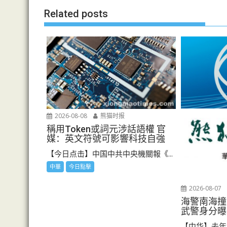
航
Related posts
2026-08-08
熊猫时报
稱用Token或詞元涉話語權 官
媒：英文符號可影響科技自強
【今日点击】中国中共中央機關報《...
中華
今日點擊
2026-08-07
海警南海撞
武警身分曝
【中华】去年8