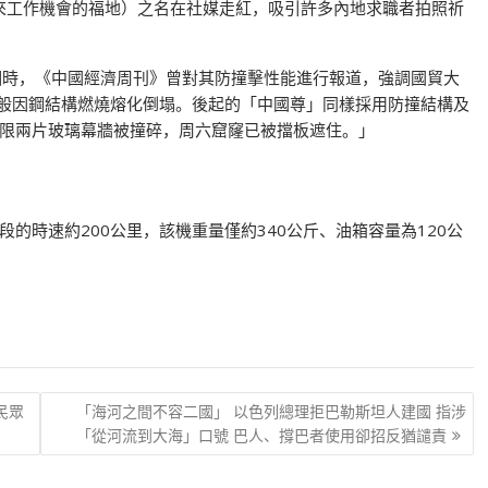
帶來工作機會的福地）之名在社媒走紅，吸引許多內地求職者拍照祈
亮相時，《中國經濟周刊》曾對其防撞擊性能進行報道，強調國貿大
件般因鋼結構燃燒熔化倒塌。後起的「中國尊」同樣採用防撞結構及
限兩片玻璃幕牆被撞碎，周六窟窿已被擋板遮住。」
的時速約200公里，該機重量僅約340公斤、油箱容量為120公
民眾
「海河之間不容二國」 以色列總理拒巴勒斯坦人建國 指涉
「從河流到大海」口號 巴人、撐巴者使用卻招反猶譴責