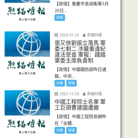
【政情】重慶市長胡衡華3月
20日...
政情
2026-01-25
熊猫时报
張又俠劉振立落馬 軍
委七剩二 涉嚴重違紀
違法受查 軍報：踐踏
軍委主席負責制
【政情】中國國防部昨日通
報，中央...
中華
政情
2025-12-28
熊猫时报
中國工程院士名單 軍
工巨頭曹建國遭撤
【政情】中國工程院官網昨
在「全體...
中華
政情