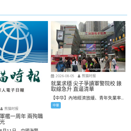
2026-08-05
熊猫时报
就業求穩 尖子爭讀軍警院校 錄
取線急升 直逼清華
【中华】內地經濟放緩、青年失業率...
中華
熊猫时报
軍艦一周年 兩殉職
光
月11日，中國海警...