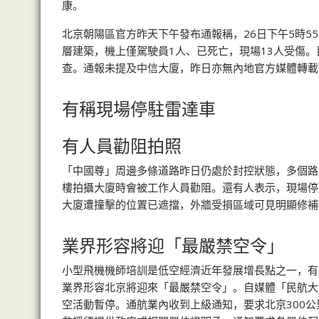
康。
北京朝陽區官方昨天下午發布通報稱，26日下午5時
層建築，機上僅駕駛員1人、已死亡，現場13人受傷
查。通報未提及中信大廈，昨日亦無內地官方媒體轉載
有稱現場停駐雷達車
有人員勸阻拍照
「中國尊」周邊多條道路昨日仍處於封控狀態，多個路
樓拍攝大廈時會被工作人員勸阻。還有人表示，現場停
大廈遭撞擊的位置已遮擋，外牆受損區域可見明顯修補
業界形容將迎「最嚴禁空令」
小型飛機機師培訓是低空經濟近年發展增長點之一，有
業界形容北京將迎來「最嚴禁空令」。自媒體「民航大
空活動暫停。通航業內收到上級通知，要求北京300