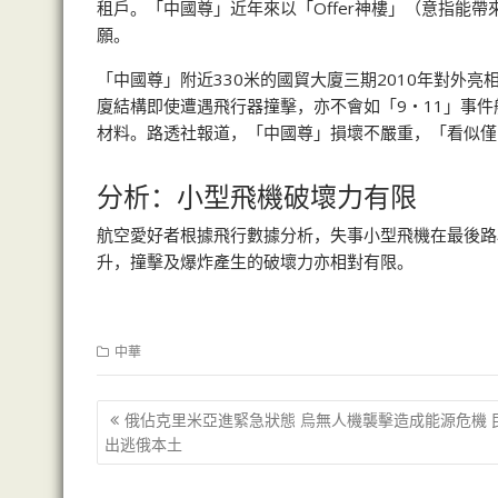
租戶。「中國尊」近年來以「Offer神樓」（意指能
願。
「中國尊」附近330米的國貿大廈三期2010年對外
廈結構即使遭遇飛行器撞擊，亦不會如「9‧11」事
材料。路透社報道，「中國尊」損壞不嚴重，「看似僅
分析：小型飛機破壞力有限
航空愛好者根據飛行數據分析，失事小型飛機在最後路段
升，撞擊及爆炸產生的破壞力亦相對有限。
中華
文
俄佔克里米亞進緊急狀態 烏無人機襲擊造成能源危機 
章
出逃俄本土
导