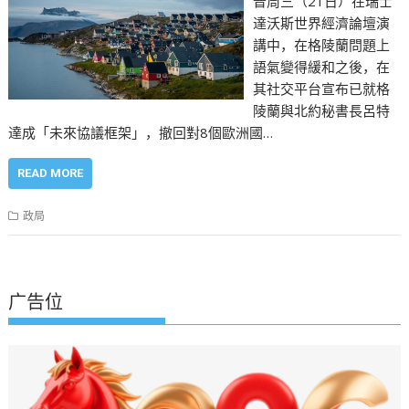
普周三（21日）在瑞士
達沃斯世界經濟論壇演
講中，在格陵蘭問題上
語氣變得緩和之後，在
其社交平台宣布已就格
陵蘭與北約秘書長呂特
達成「未來協議框架」，撤回對8個歐洲國…
READ MORE
政局
广告位