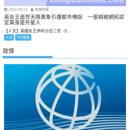
2022-09-13
熊猫时报
英女王逝世天降異象引爆都市傳說 一張相被網民認
定真身是外星人
【人文】英國女王伊利沙白二世（E...
人文
今日點擊
政情