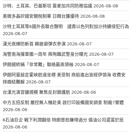
沙特、土耳其、巴基斯坦 簽麥加共同防務協議
2026-08-08
美徵多晶矽國安關稅制華 日韓台獲優待
2026-08-08
沙特土耳其等8國外長聯合聲明 譴責以色列對加沙持續侵犯行為
2026-08-07
漢光夜練防斬首 賴披避彈衣參演
2026-08-07
海警南海撞軍艦一周年 兩殉職武警身分曝光
2026-08-07
伊朗總統稱「非常難」聯絡最高領袖
2026-08-07
伊朗阿曼敲定霍峽航道坐標 美受制 商船進出皆經伊領海 收費安
排癥結難解
2026-08-07
台漢光演習擴規模 聚焦反封鎖護航
2026-08-06
中方五招反制 嚴控無人機赴美 啟打印設備國安調查 制裁7實體
2026-08-06
8石油巨企 戰下利潤翻倍 特朗普批賺得過分 倡油公司還富於民
2026-08-06