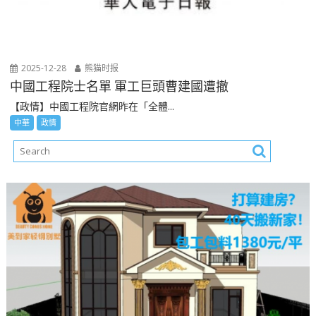
2025-12-28
熊猫时报
中國工程院士名單 軍工巨頭曹建國遭撤
【政情】中國工程院官網昨在「全體...
中華
政情