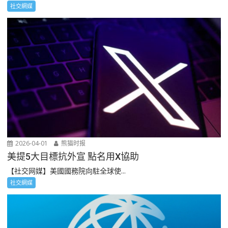
社交網媒
2026-04-01
熊猫时报
美提5大目標抗外宣 點名用X協助
【社交网媒】美國國務院向駐全球使...
社交網媒