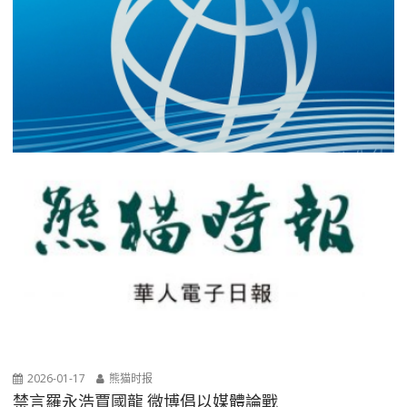
2026-01-17
熊猫时报
禁言羅永浩賈國龍 微博倡以媒體論戰