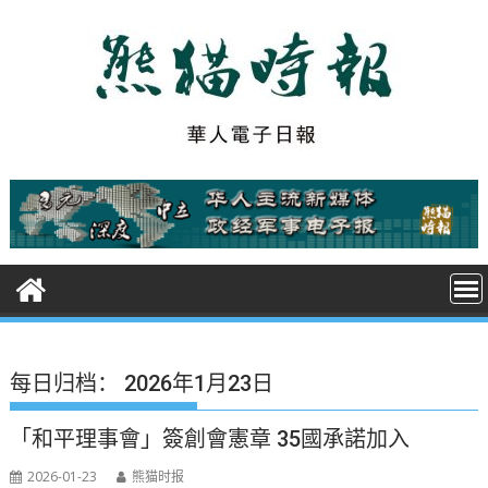
S
k
i
p
t
o
c
o
n
t
e
n
t
每日归档：
2026年1月23日
「和平理事會」簽創會憲章 35國承諾加入
2026-01-23
熊猫时报