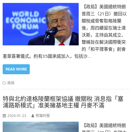
【政局】美國總統特朗
普周三（21日）撤回以
關稅威脅奪取格陵蘭
後，周四續留在瑞士達
沃斯，主持由其成立、
聲稱旨在解決國際衝突
的「和平理事會」創會
憲章簽署儀式。約有35國承諾加入，包括沙…
READ MORE
政局
特與北約達格陵蘭框架協議 撤關稅 消息指「塞
浦路斯模式」准美擁基地主權 丹麥不滿
2026-01-23
熊猫时报
【政局】美國總統特朗