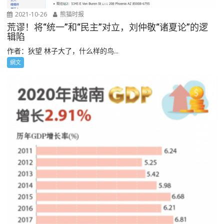
2021-10-26
熊猫时报
荒谬！将“统一”和“民主”对立，刘仲敬“诸夏论”的逻
辑陷
作者：狄望 林子大了，什么样的鸟...
網文