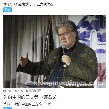
为了实现“越南梦”，十三大明确提...
網文
2020-09-29
熊猫时报
射向中国的三支箭 （连载5）
第四章 射向中国的三支箭 ──以...