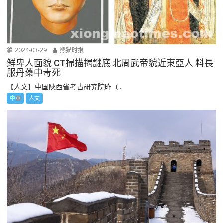
2024-03-29
熊猫时报
鮮卑人面貌 CT掃描揭謎底 北周武帝貌近東亞人 料長
服丹藥中毒死
【人文】中国陜西省考古研究院昨（...
中華
人文