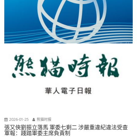
2026-01-25
熊猫时报
張又俠劉振立落馬 軍委七剩二 涉嚴重違紀違法受查
軍報：踐踏軍委主席負責制