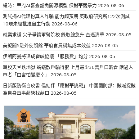
紐時：華府AI審查豁免開源模型 保對華競爭力
2026-08-06
測試揭AI代理扮真人詐騙 能力超預期 英政府研究所122次測試
10現未經批准自主行動
2026-08-06
就業求穩 尖子爭讀軍警院校 錄取線急升 直逼清華
2026-08-05
美擬關5駐外使領館 華府官員稱無成本效益
2026-08-05
伊朗阿曼將達成霍峽協議 「服務費」均分
2026-08-05
韓股天堂跌地獄 螞蟻散戶輸得狠 上月最少36萬戶口斬倉 錯過入
市者「由害怕變慶幸」
2026-08-05
日新版防衛白皮書 倡結伴「應對華挑戰」 中國國防部：賊喊捉賊
為自身軍事鬆綁找藉口
2026-08-05