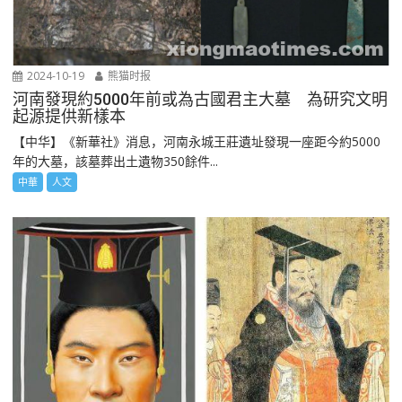
2024-10-19
熊猫时报
河南發現約5000年前或為古國君主大墓 為研究文明
起源提供新樣本
【中华】《新華社》消息，河南永城王莊遺址發現一座距今約5000
年的大墓，該墓葬出土遺物350餘件...
中華
人文