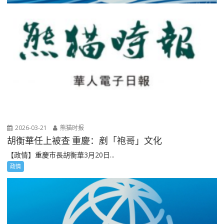
2026-03-21
熊猫时报
胡衡華任上被查 重慶：剷「袍哥」文化
【政情】重慶市長胡衡華3月20日...
政情