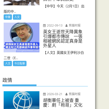
【中华】今天（2月1日）出
版的中...
中華
人文
2022-09-13
熊猫时报
英女王逝世天降異象
引爆都市傳說 一張
相被網民認定真身是
外星人
【人文】英國女王伊利沙白
二世（E...
人文
今日點擊
政情
2026-03-21
熊猫时报
胡衡華任上被查 重
慶：剷「袍哥」文化