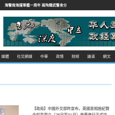
周年 兩殉職武警身分曝光
伊朗總統稱「非常難」聯絡最高領袖
伊
媒體
社交網媒
中華
政情
財經
論道
網文
【政局】中國外交部昨宣布，英國首相施紀賢
今起至周六（28日至31日）來華進行正式訪