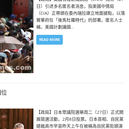
日）引述多名匿名者消息，指美國中情局
（CIA）正帶頭在委內瑞拉建立地面據點，以落
實華府在「後馬杜羅時代」的部署。匿名人士
稱，美國計劃讓國…
READ MORE
相位
【政局】日本眾議院選舉周二（27日）正式開
展競選活動，2月8日投票。日本首相、自民黨
總裁高市早苗昨天上午在被稱為自民黨街頭演