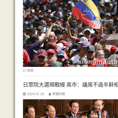
政局
日眾院大選揭戰幔 高市：議席不過半辭
2026-01-28
熊猫时报