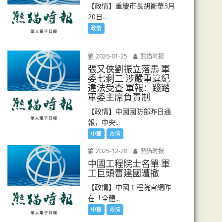
【政情】重慶市長胡衡華3月
20日...
政情
2026-01-25
熊猫时报
張又俠劉振立落馬 軍
委七剩二 涉嚴重違紀
違法受查 軍報：踐踏
軍委主席負責制
【政情】中國國防部昨日通
報，中央...
中華
政情
2025-12-28
熊猫时报
中國工程院士名單 軍
工巨頭曹建國遭撤
【政情】中國工程院官網昨
在「全體...
中華
政情