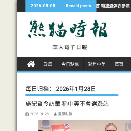
S
沙持續侵犯行為
漢光夜練防斬首 賴披避彈衣參演
海警南海撞軍艦一
2026-08-08
Recent posts
k
i
p
t
o
c
o
n
政局
今日點擊
聚焦中美
軍事
t
e
n
t
每日归档：
2026年1月28日
施紀賢今訪華 稱中美不會選邊站
2026-01-28
熊猫时报