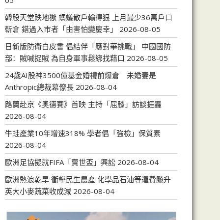
05
韓股天堂跌地獄 螞蟻散戶輸得狠 上月最少36萬戶口
斬倉 錯過入市者「由害怕變慶幸」
2026-08-05
日新版防衛白皮書 倡結伴「應對華挑戰」 中國國防
部：賊喊捉賊 為自身軍事鬆綁找藉口
2026-08-05
24歲AI股神3500億基金婚禮前爆倉 未婚妻是
Anthropic總裁幕僚長
2026-08-04
路蘭赴京《奧德賽》首映 主持「屈膝」訪談捱轟
2026-08-04
牛蛙產業10年增速318% 學者倡「強檢」保質素
2026-08-04
歐洲足協擬就FIFA「賣世盃」興訟
2026-08-04
歐洲熱浪乾旱 衝擊民生農產 化學品石油等運費飈升
英大小麥蔬菜收成減
2026-08-04