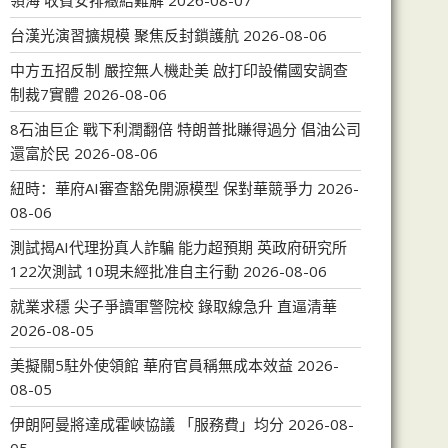
領海 收費安排癥結難解
2026-08-07
台漢光演習擴規模 聚焦反封鎖護航
2026-08-06
中方五招反制 嚴控無人機赴美 啟打印設備國安調查
制裁7實體
2026-08-06
8石油巨企 戰下利潤翻倍 特朗普批賺得過分 倡油公司
還富於民
2026-08-06
紐時：華府AI審查豁免開源模型 保對華競爭力
2026-
08-06
測試揭AI代理扮真人詐騙 能力超預期 英政府研究所
122次測試 10現未經批准自主行動
2026-08-06
就業求穩 尖子爭讀軍警院校 錄取線急升 直逼清華
2026-08-05
美擬關5駐外使領館 華府官員稱無成本效益
2026-
08-05
伊朗阿曼將達成霍峽協議 「服務費」均分
2026-08-