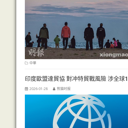
中華
印度歐盟達貿協 對冲特貿戰風險 涉全球1
2026-01-28
熊猫时报