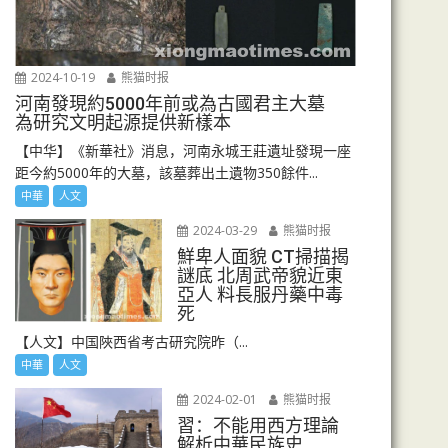
2024-10-19
熊猫时报
河南發現約5000年前或為古國君主大墓
為研究文明起源提供新樣本
【中华】《新華社》消息，河南永城王莊遺址發現一座
距今約5000年的大墓，該墓葬出土遺物350餘件...
中華
人文
2024-03-29
熊猫时报
鮮卑人面貌 CT掃描揭
謎底 北周武帝貌近東
亞人 料長服丹藥中毒
死
【人文】中国陜西省考古研究院昨（...
中華
人文
2024-02-01
熊猫时报
習：不能用西方理論
解析中華民族史