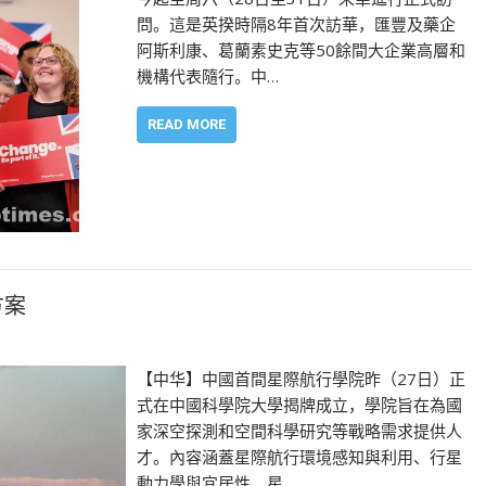
問。這是英揆時隔8年首次訪華，匯豐及藥企
阿斯利康、葛蘭素史克等50餘間大企業高層和
機構代表隨行。中…
READ MORE
方案
【中华】中國首間星際航行學院昨（27日）正
式在中國科學院大學揭牌成立，學院旨在為國
家深空探測和空間科學研究等戰略需求提供人
才。內容涵蓋星際航行環境感知與利用、行星
動力學與宜居性、星…