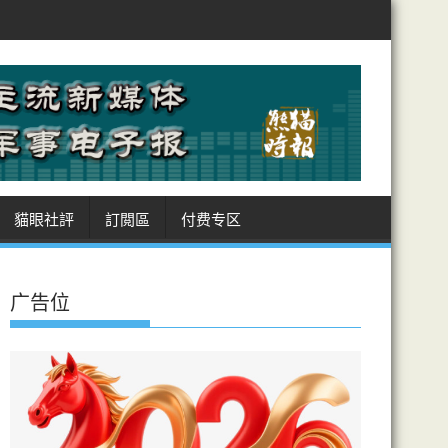
朗阿曼敲定霍峽航道坐標 美受制 商船進出皆經伊領海 收費安排癥結難解
貓眼社評
訂閲區
付费专区
广告位