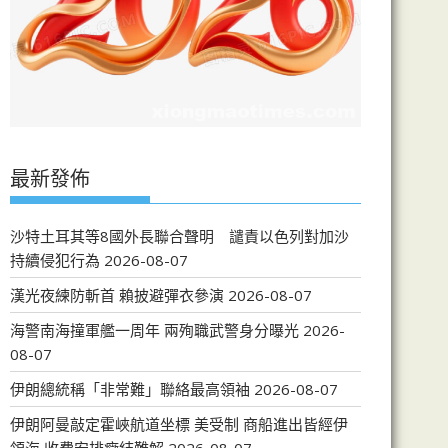
最新發佈
沙特土耳其等8國外長聯合聲明 譴責以色列對加沙
持續侵犯行為
2026-08-07
漢光夜練防斬首 賴披避彈衣參演
2026-08-07
海警南海撞軍艦一周年 兩殉職武警身分曝光
2026-
08-07
伊朗總統稱「非常難」聯絡最高領袖
2026-08-07
伊朗阿曼敲定霍峽航道坐標 美受制 商船進出皆經伊