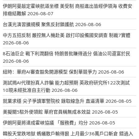
伊朗阿曼敲定霍峽航道坐標 美受制 商船進出皆經伊領海 收費安
排癥結難解
2026-08-07
台漢光演習擴規模 聚焦反封鎖護航
2026-08-06
中方五招反制 嚴控無人機赴美 啟打印設備國安調查 制裁7實體
2026-08-06
8石油巨企 戰下利潤翻倍 特朗普批賺得過分 倡油公司還富於民
2026-08-06
紐時：華府AI審查豁免開源模型 保對華競爭力
2026-08-06
測試揭AI代理扮真人詐騙 能力超預期 英政府研究所122次測試
10現未經批准自主行動
2026-08-06
就業求穩 尖子爭讀軍警院校 錄取線急升 直逼清華
2026-08-05
美擬關5駐外使領館 華府官員稱無成本效益
2026-08-05
伊朗阿曼將達成霍峽協議 「服務費」均分
2026-08-05
韓股天堂跌地獄 螞蟻散戶輸得狠 上月最少36萬戶口斬倉 錯過入