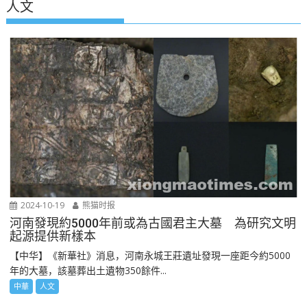
人文
2024-10-19
熊猫时报
河南發現約5000年前或為古國君主大墓 為研究文明
起源提供新樣本
【中华】《新華社》消息，河南永城王莊遺址發現一座距今約5000
年的大墓，該墓葬出土遺物350餘件...
中華
人文