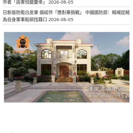
市者「由害怕變慶幸」
2026-08-05
日新版防衛白皮書 倡結伴「應對華挑戰」 中國國防部：賊喊捉賊
為自身軍事鬆綁找藉口
2026-08-05