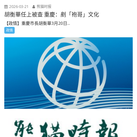
2026-03-21
熊猫时报
胡衡華任上被查 重慶：剷「袍哥」文化
【政情】重慶市長胡衡華3月20日...
政情