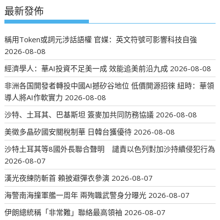
最新發佈
稱用Token或詞元涉話語權 官媒：英文符號可影響科技自強
2026-08-08
經濟學人：華AI投資不足美一成 效能追美前沿九成
2026-08-08
非洲各国開發者轉投中國AI撼矽谷地位 低價開源招徠 紐時：華領
導人將AI作軟實力
2026-08-08
沙特、土耳其、巴基斯坦 簽麥加共同防務協議
2026-08-08
美徵多晶矽國安關稅制華 日韓台獲優待
2026-08-08
沙特土耳其等8國外長聯合聲明 譴責以色列對加沙持續侵犯行為
2026-08-07
漢光夜練防斬首 賴披避彈衣參演
2026-08-07
海警南海撞軍艦一周年 兩殉職武警身分曝光
2026-08-07
伊朗總統稱「非常難」聯絡最高領袖
2026-08-07