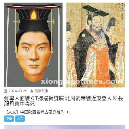
2024-03-29
熊猫时报
鮮卑人面貌 CT掃描揭謎底 北周武帝貌近東亞人 料長
服丹藥中毒死
【人文】中国陜西省考古研究院昨（...
中華
人文