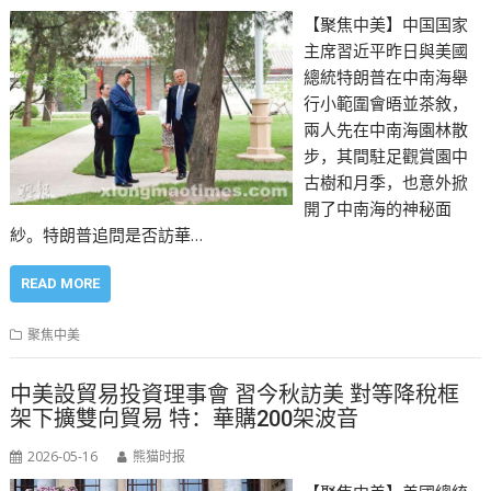
【聚焦中美】中国国家
主席習近平昨日與美國
總統特朗普在中南海舉
行小範圍會晤並茶敘，
兩人先在中南海園林散
步，其間駐足觀賞園中
古樹和月季，也意外掀
開了中南海的神秘面
紗。特朗普追問是否訪華…
READ MORE
聚焦中美
中美設貿易投資理事會 習今秋訪美 對等降稅框
架下擴雙向貿易 特：華購200架波音
2026-05-16
熊猫时报