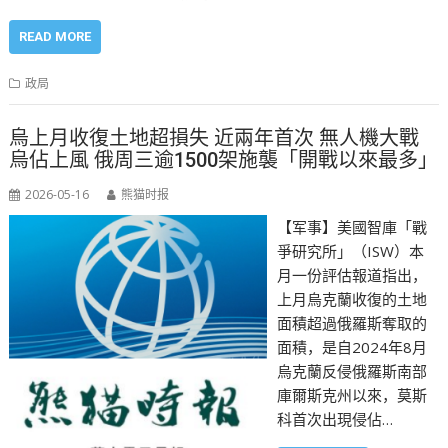
READ MORE
政局
烏上月收復土地超損失 近兩年首次 無人機大戰
烏佔上風 俄周三逾1500架施襲「開戰以來最多」
2026-05-16
熊猫时报
【军事】美國智庫「戰
爭研究所」（ISW）本
月一份評估報道指出，
上月烏克蘭收復的土地
面積超過俄羅斯奪取的
面積，是自2024年8月
烏克蘭反侵俄羅斯南部
庫爾斯克州以來，莫斯
科首次出現侵佔…