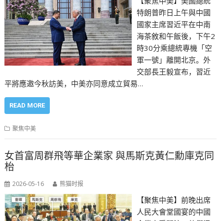
【聚焦中美】美國總統
特朗普昨日上午與中國
國家主席習近平在中南
海茶敘和午飯後，下午2
時30分乘總統專機「空
軍一號」離開北京。外
交部長王毅宣布，習近
平將應邀今秋訪美，中美亦同意成立貿易…
READ MORE
聚焦中美
女首富周群飛等華企業家 與馬斯克黃仁勳庫克同
枱
2026-05-16
熊猫时报
【聚焦中美】前晚出席
人民大會堂國宴的中國