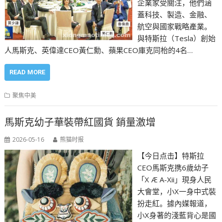
企業家受關注，他們涵
蓋科技、製造、金融、
航空與國家戰略產業。
與特斯拉（Tesla）創始
人馬斯克、英偉達CEO黃仁勳、蘋果CEO庫克同枱的4名…
READ MORE
聚焦中美
馬斯克幼子華裝帶紅國貨 銷量激增
2026-05-16
熊猫时报
【今日点击】特斯拉
CEO馬斯克携6歲幼子
「X Æ A-Xii」現身人民
大會堂，小X一身中式裝
扮走紅。據內媒報道，
小X身著的淺藍背心是國