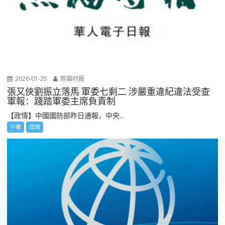
2026-01-25
熊猫时报
張又俠劉振立落馬 軍委七剩二 涉嚴重違紀違法受查
軍報：踐踏軍委主席負責制
【政情】中國國防部昨日通報，中央...
中華
政情