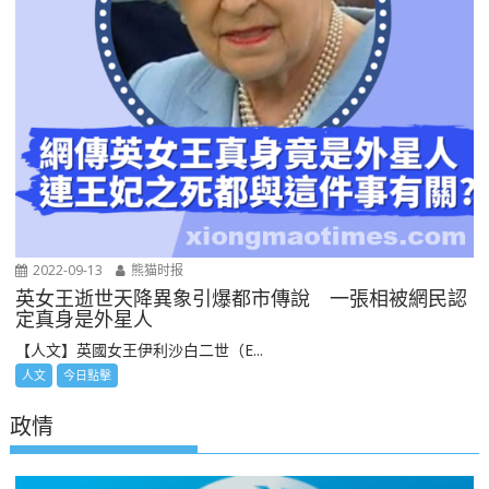
2022-09-13
熊猫时报
英女王逝世天降異象引爆都市傳說 一張相被網民認
定真身是外星人
【人文】英國女王伊利沙白二世（E...
人文
今日點擊
政情