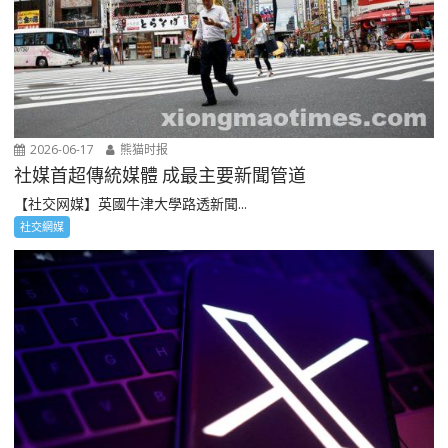
2026-06-17
熊猫时报
社媒首超傳統媒體 成最主要新聞管道
【社交网媒】英國牛津大學路透新聞...
社交網媒