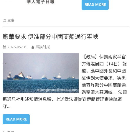
READ MORE
軍事
應華要求 伊准部分中國商船通行霍峽
2026-05-16
熊猫时报
【政局】伊朗兩家半官
方傳媒周四（14日）報
道，應中國外長和中國
駐伊朗大使要求，德黑
蘭容許部分中國商船通
過霍爾木茲海峽。 法爾
斯通訊社引述知情消息稱，上述做法遵從對伊朗管理霍峽航道
守…
READ MORE