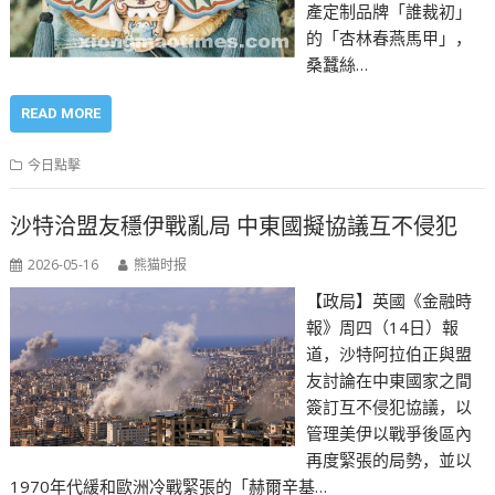
產定制品牌「誰裁初」
的「杏林春燕馬甲」，
桑蠶絲…
READ MORE
今日點擊
沙特洽盟友穩伊戰亂局 中東國擬協議互不侵犯
2026-05-16
熊猫时报
【政局】英國《金融時
報》周四（14日）報
道，沙特阿拉伯正與盟
友討論在中東國家之間
簽訂互不侵犯協議，以
管理美伊以戰爭後區內
再度緊張的局勢，並以
1970年代緩和歐洲冷戰緊張的「赫爾辛基…