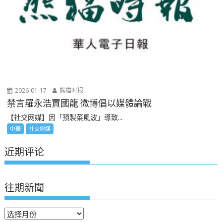
2026-01-17
熊猫时报
禁言羅永浩賈國龍 微博倡以媒體論戰
【社交网媒】因「預製菜風波」導致...
中華
社交網媒
近期评论
往期新聞
往