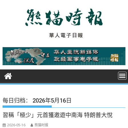
S
k
i
p
t
o
c
o
n
t
e
n
t
每日归档：
2026年5月16日
習稱「極少」元首獲邀遊中南海 特朗普大悅
2026-05-16
熊猫时报