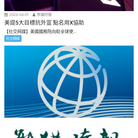
2026-04-01
熊猫时报
美提5大目標抗外宣 點名用X協助
【社交网媒】美國國務院向駐全球使...
社交網媒