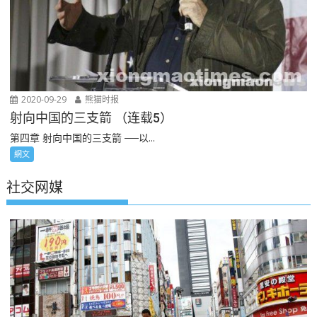
2020-09-29
熊猫时报
射向中国的三支箭 （连载5）
第四章 射向中国的三支箭 ──以...
網文
社交网媒