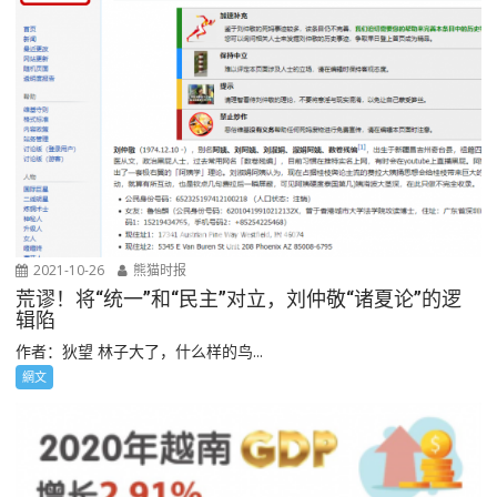
2021-10-26
熊猫时报
荒谬！将“统一”和“民主”对立，刘仲敬“诸夏论”的逻
辑陷
作者：狄望 林子大了，什么样的鸟...
網文