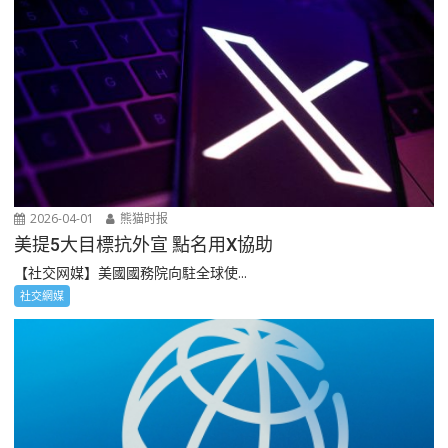
2026-04-01
熊猫时报
美提5大目標抗外宣 點名用X協助
【社交网媒】美國國務院向駐全球使...
社交網媒