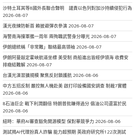
沙特土耳其等8國外長聯合聲明 譴責以色列對加沙持續侵犯行為
2026-08-07
漢光夜練防斬首 賴披避彈衣參演
2026-08-07
海警南海撞軍艦一周年 兩殉職武警身分曝光
2026-08-07
伊朗總統稱「非常難」聯絡最高領袖
2026-08-07
伊朗阿曼敲定霍峽航道坐標 美受制 商船進出皆經伊領海 收費安
排癥結難解
2026-08-07
台漢光演習擴規模 聚焦反封鎖護航
2026-08-06
中方五招反制 嚴控無人機赴美 啟打印設備國安調查 制裁7實體
2026-08-06
8石油巨企 戰下利潤翻倍 特朗普批賺得過分 倡油公司還富於民
2026-08-06
紐時：華府AI審查豁免開源模型 保對華競爭力
2026-08-06
測試揭AI代理扮真人詐騙 能力超預期 英政府研究所122次測試