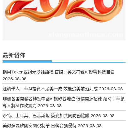
最新發佈
稱用Token或詞元涉話語權 官媒：英文符號可影響科技自強
2026-08-08
經濟學人：華AI投資不足美一成 效能追美前沿九成
2026-08-08
非洲各国開發者轉投中國AI撼矽谷地位 低價開源招徠 紐時：華領
導人將AI作軟實力
2026-08-08
沙特、土耳其、巴基斯坦 簽麥加共同防務協議
2026-08-08
美徵多晶矽國安關稅制華 日韓台獲優待
2026-08-08