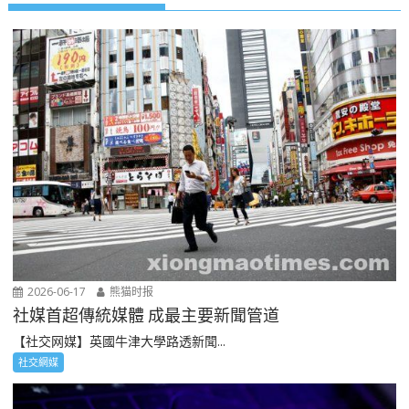
2026-06-17
熊猫时报
社媒首超傳統媒體 成最主要新聞管道
【社交网媒】英國牛津大學路透新聞...
社交網媒