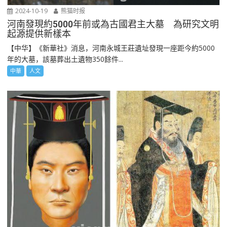
2024-10-19
熊猫时报
河南發現約5000年前或為古國君主大墓 為研究文明
起源提供新樣本
【中华】《新華社》消息，河南永城王莊遺址發現一座距今約5000
年的大墓，該墓葬出土遺物350餘件...
中華
人文