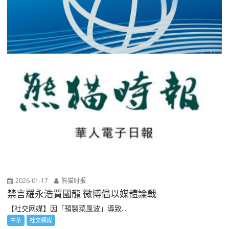
2026-01-17
熊猫时报
禁言羅永浩賈國龍 微博倡以媒體論戰
【社交网媒】因「預製菜風波」導致...
中華
社交網媒