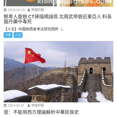
2024-03-29
熊猫时报
鮮卑人面貌 CT掃描揭謎底 北周武帝貌近東亞人 料長
服丹藥中毒死
【人文】中国陜西省考古研究院昨（...
中華
人文
2024-02-01
熊猫时报
習：不能用西方理論解析中華民族史