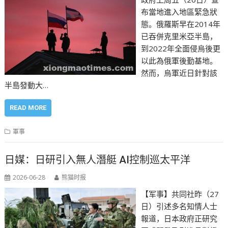
布當地進入地區緊急狀
態。俄羅斯早在2014年
已吞併克里米亞半島，
到2022年全面侵烏後更
以此為俄軍後勤基地。
然而，烏軍近日針對該
半島發動大…
READ MORE
軍事
日媒：日研引入無人潛艇 AI控制巡太平洋
2026-06-28
熊猫时报
【军事】共同社昨（27
日）引述多名知情人士
報道，日本政府正研究