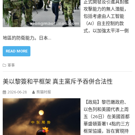
正式開發及引進具對艦
攻擊能力的無人潛艇，
包括考慮由人工智能
（AI）自主控制的款
式，以加強太平洋一側
地區的防衛能力。日本…
READ MORE
軍事
美以黎簽和平框架 真主黨斥予吞併合法性
2026-06-28
熊猫时报
【政局】黎巴嫩政府、
以色列和美國代表上周
五（26日）在美國首都
華盛頓簽署14點的三方
框架協議，旨在實現持