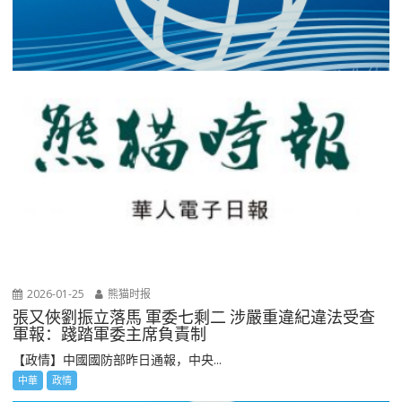
2026-01-25
熊猫时报
張又俠劉振立落馬 軍委七剩二 涉嚴重違紀違法受查
軍報：踐踏軍委主席負責制
【政情】中國國防部昨日通報，中央...
中華
政情