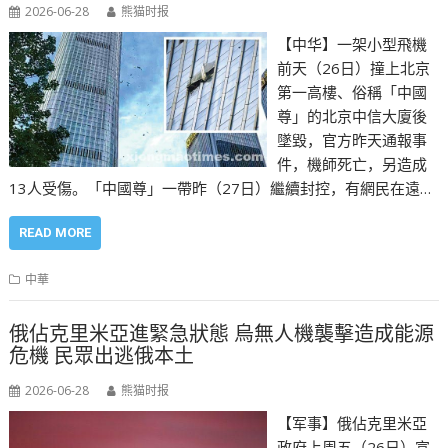
2026-06-28
熊猫时报
【中华】一架小型飛機
前天（26日）撞上北京
第一高樓、俗稱「中國
尊」的北京中信大廈後
墜毀，官方昨天通報事
件，機師死亡，另造成
13人受傷。「中國尊」一帶昨（27日）繼續封控，有網民在遠…
READ MORE
中華
俄佔克里米亞進緊急狀態 烏無人機襲擊造成能源
危機 民眾出逃俄本土
2026-06-28
熊猫时报
【军事】俄佔克里米亞
政府上周五（26日）宣