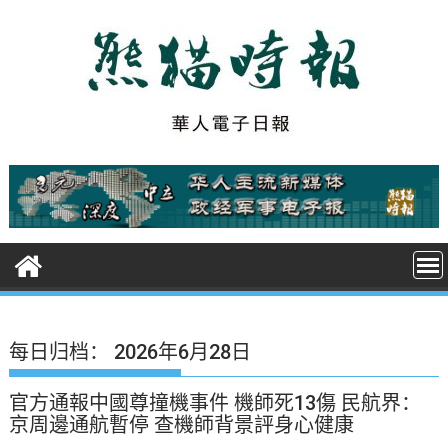
S
k
i
p
t
o
c
o
n
t
e
n
t
每日归档：
2026年6月28日
官方通報中國尊撞機事件 機師死13傷 民航界：
京周邊通航暫停 查機師背景評身心健康