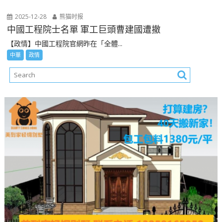
2025-12-28
熊猫时报
中國工程院士名單 軍工巨頭曹建國遭撤
【政情】中國工程院官網昨在「全體...
中華
政情