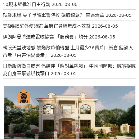
10現未經批准自主行動
2026-08-06
就業求穩 尖子爭讀軍警院校 錄取線急升 直逼清華
2026-08-05
美擬關5駐外使領館 華府官員稱無成本效益
2026-08-05
伊朗阿曼將達成霍峽協議 「服務費」均分
2026-08-05
韓股天堂跌地獄 螞蟻散戶輸得狠 上月最少36萬戶口斬倉 錯過入
市者「由害怕變慶幸」
2026-08-05
日新版防衛白皮書 倡結伴「應對華挑戰」 中國國防部：賊喊捉賊
為自身軍事鬆綁找藉口
2026-08-05