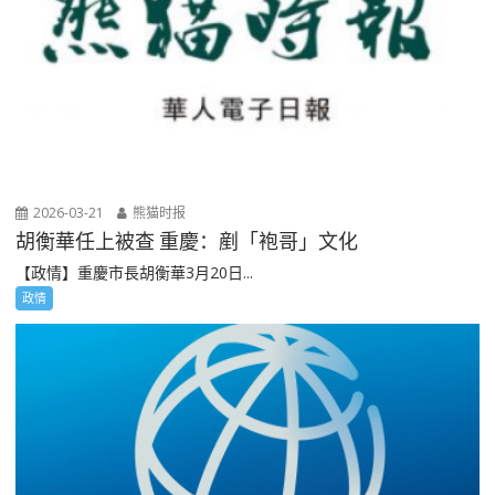
2026-03-21
熊猫时报
胡衡華任上被查 重慶：剷「袍哥」文化
【政情】重慶市長胡衡華3月20日...
政情