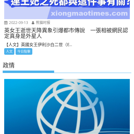
2022-09-13
熊猫时报
英女王逝世天降異象引爆都市傳說 一張相被網民認
定真身是外星人
【人文】英國女王伊利沙白二世（E...
人文
今日點擊
政情