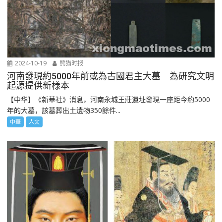
2024-10-19
熊猫时报
河南發現約5000年前或為古國君主大墓 為研究文明
起源提供新樣本
【中华】《新華社》消息，河南永城王莊遺址發現一座距今約5000
年的大墓，該墓葬出土遺物350餘件...
中華
人文