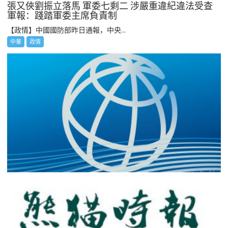
張又俠劉振立落馬 軍委七剩二 涉嚴重違紀違法受查
軍報：踐踏軍委主席負責制
【政情】中國國防部昨日通報，中央...
中華
政情