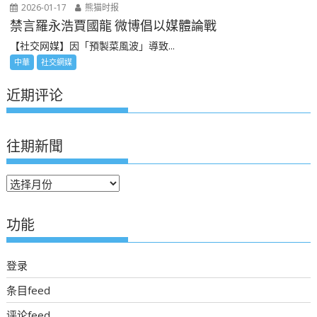
2026-01-17
熊猫时报
禁言羅永浩賈國龍 微博倡以媒體論戰
【社交网媒】因「預製菜風波」導致...
中華
社交網媒
近期评论
往期新聞
往
期
新
功能
聞
登录
条目feed
评论feed