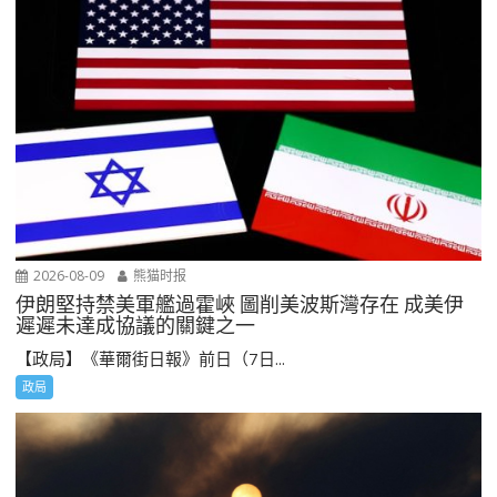
2026-08-09
熊猫时报
伊朗堅持禁美軍艦過霍峽 圖削美波斯灣存在 成美伊
遲遲未達成協議的關鍵之一
【政局】《華爾街日報》前日（7日...
政局