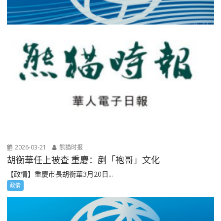
2026-03-21
熊猫时报
胡衡華任上被查 重慶：剷「袍哥」文化
【政情】重慶市長胡衡華3月20日...
政情