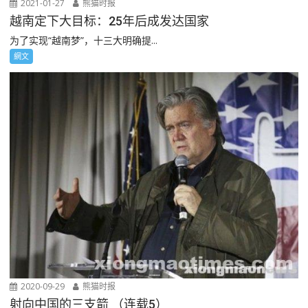
2021-01-27
熊猫时报
越南定下大目标：25年后成发达国家
为了实现“越南梦”，十三大明确提...
網文
2020-09-29
熊猫时报
射向中国的三支箭 （连载5）