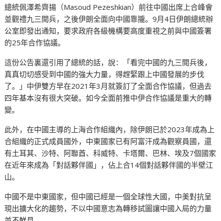
總統佩澤希齊揚（Masoud Pezeshkian）前往中國出席上合峰會
並觀禮九三閲兵，之後伊朗全面向中國靠攏。9月4日伊朗總統辦
公室即發出通知，要求政府各級機構要高度重視之前與中國簽署
的25年合作協議。
這份公告裏還引用了總統的話，說：「看完中國的九三閲兵後，
真真切切感受到中國的強大力量，得趕緊跟上中國發展的步伐
了。」中伊雙方早在2021年3月就簽訂了全面合作協議，但過去
四年基本沒有很大突破。如今全面前推中伊合作協議是重大的轉
變。
此外，在中國主導的上海合作組織內，除伊朗已於2023年成為上
合組織的正式成員國外，中東國家已有阿富汗成為觀察員國，還
有土耳其、沙特、阿聯酋、科威特、卡塔爾、巴林、埃及7個國家
在近年來成為「對話夥伴國」，佔上合14個對話夥伴國的半壁江
山。
中國不是中東國家，但中國已經是一個全球性大國，中美對抗呈
現出擴大化的趨勢，不以中國意志為轉移試圖讓中國入局的力量
並不鮮見。