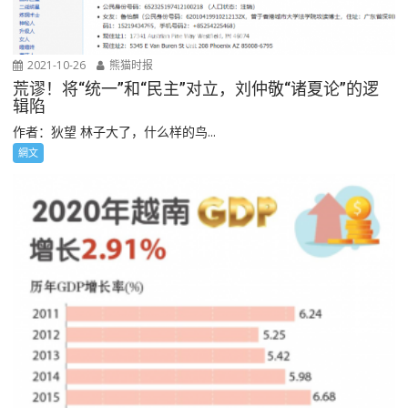
2021-10-26
熊猫时报
荒谬！将“统一”和“民主”对立，刘仲敬“诸夏论”的逻
辑陷
作者：狄望 林子大了，什么样的鸟...
網文