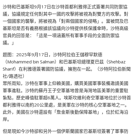
沙特和巴基斯坦9月17日在沙特首都利雅得正式簽署共同防禦協
議，協議規定任何對其中一國的攻擊將被視為對雙方的攻擊。對
一個國家的襲擊，將被視為「對兩個國家的侵略」。當被問及巴
基斯坦是否有義務根據該協議向沙特提供核保護傘時，沙特高級
官員的回答是：「這是一項涵蓋所有軍事手段的全面防禦協
議。」
题图：2025年9月17日，沙特阿拉伯王儲穆罕默德
（Mohammed bin Salman）和巴基斯坦總理夏巴茲（Shehbaz
Sharif）在利雅德簽署國防協議，擁抱在一起。（沙特阿拉伯新聞
社/路透社）
眾所周知，沙特在軍事上仰賴美國，購買美國軍事裝備邀請美國
軍事進駐。沙特的蘇丹王子空軍基地曾是海灣地區美軍的重要駐
紮點，歷史峰值駐軍超6萬人。埃斯坎維利奇空軍基地位於沙特首
都利雅得以南約20公里處，是美軍在沙特的核心空軍基地之一。
此外，美國在沙特還設有「詹金斯後勤保障基地」，位於紅海沿
岸。
但是現如今沙特卻和另外一個伊斯蘭國家巴基斯坦簽署了軍事防