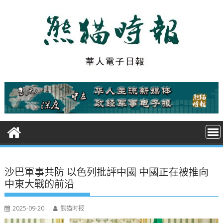
S
k
i
p
t
o
c
o
n
t
e
n
t
沙巴軍事共防 以色列批評中國 中國正在被推向
中東大戰的前沿
2025-09-20
熊猫时报