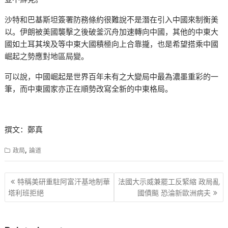
沙特和巴基斯坦簽署防務條約很難說不是潛在引入中國來制衡美
以。伊朗被美國襲擊之後破釜沉舟加速轉向中國，其他的中東大
國如土耳其埃及等中東大國積極向上合靠攏，也是希望搭乘中國
崛起之勢應對地區局變。
可以說，中國崛起是世界百年未有之大變局中最為濃墨重彩的一
筆，而中東國家亦正在順勢改寫全新的中東格局。
撰文：鄭真
,
政局
論道
文
特稱美研重駐阿富汗基地制華
法國大示威兼罷工反緊縮 政局亂
章
塔利班拒絕
國債飈 恐淪新歐洲病夫
导
航