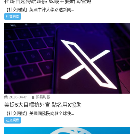
社媒首超傳統媒體 成最主要新聞管道
【社交网媒】英國牛津大學路透新聞...
社交網媒
2026-04-01
熊猫时报
美提5大目標抗外宣 點名用X協助
【社交网媒】美國國務院向駐全球使...
社交網媒