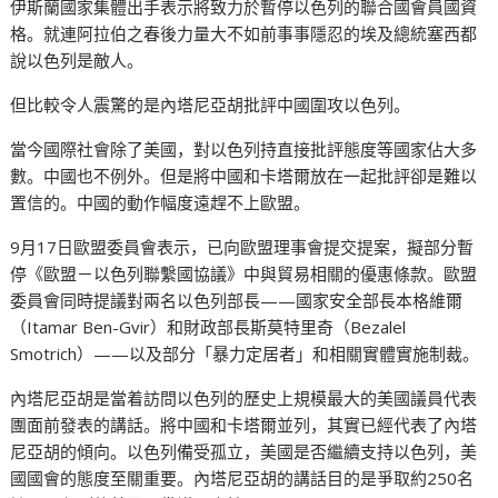
伊斯蘭國家集體出手表示將致力於暫停以色列的聯合國會員國資
格。就連阿拉伯之春後力量大不如前事事隱忍的埃及總統塞西都
說以色列是敵人。
但比較令人震驚的是內塔尼亞胡批評中國圍攻以色列。
當今國際社會除了美國，對以色列持直接批評態度等國家佔大多
數。中國也不例外。但是將中國和卡塔爾放在一起批評卻是難以
置信的。中國的動作幅度遠趕不上歐盟。
9月17日歐盟委員會表示，已向歐盟理事會提交提案，擬部分暫
停《歐盟－以色列聯繫國協議》中與貿易相關的優惠條款。歐盟
委員會同時提議對兩名以色列部長——國家安全部長本格維爾
（Itamar Ben-Gvir）和財政部長斯莫特里奇（Bezalel
Smotrich）——以及部分「暴力定居者」和相關實體實施制裁。
內塔尼亞胡是當着訪問以色列的歷史上規模最大的美國議員代表
團面前發表的講話。將中國和卡塔爾並列，其實已經代表了內塔
尼亞胡的傾向。以色列備受孤立，美國是否繼續支持以色列，美
國國會的態度至關重要。內塔尼亞胡的講話目的是爭取約250名