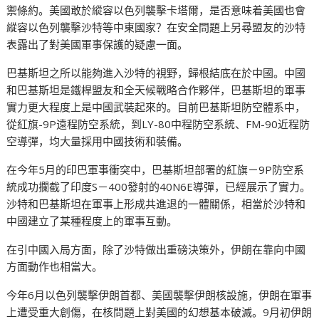
禦條約。美國敢於縱容以色列襲擊卡塔爾，是否意味着美國也會
縱容以色列襲擊沙特等中東國家？在安全問題上另尋盟友的沙特
表露出了對美國軍事保護的疑慮一面。
巴基斯坦之所以能夠進入沙特的視野，歸根結底在於中國。中國
和巴基斯坦是鐵桿盟友和全天候戰略合作夥伴，巴基斯坦的軍事
實力更大程度上是中國武裝起來的。目前巴基斯坦防空體系中，
從紅旗-9P遠程防空系統，到LY-80中程防空系統、FM-90近程防
空導彈，均大量採用中國技術和裝備。
在今年5月的印巴軍事衝突中，巴基斯坦部署的紅旗－9P防空系
統成功攔截了印度S－400發射的40N6E導彈，已經展示了實力。
沙特和巴基斯坦在軍事上形成共進退的一體關係，相當於沙特和
中國建立了某種程度上的軍事互動。
在引中國入局方面，除了沙特做出重磅決策外，伊朗在靠向中國
方面動作也相當大。
今年6月以色列襲擊伊朗首都、美國襲擊伊朗核設施，伊朗在軍事
上遭受重大創傷，在核問題上對美國的幻想基本破滅。9月初伊朗