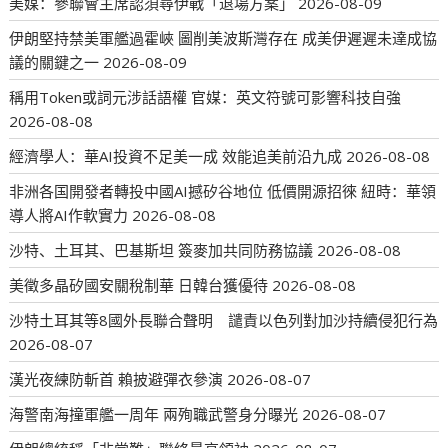
美媒：參聯會主席認須尋伊戰「退場方案」
2026-08-09
伊朗堅持禁美軍艦過霍峽 圖削美波斯灣存在 成美伊遲遲未達成協
議的關鍵之一
2026-08-09
稱用Token或詞元涉話語權 官媒：英文符號可影響科技自強
2026-08-08
經濟學人：華AI投資不足美一成 效能追美前沿九成
2026-08-08
非洲各国開發者轉投中國AI撼矽谷地位 低價開源招徠 紐時：華領
導人將AI作軟實力
2026-08-08
沙特、土耳其、巴基斯坦 簽麥加共同防務協議
2026-08-08
美徵多晶矽國安關稅制華 日韓台獲優待
2026-08-08
沙特土耳其等8國外長聯合聲明 譴責以色列對加沙持續侵犯行為
2026-08-07
漢光夜練防斬首 賴披避彈衣參演
2026-08-07
海警南海撞軍艦一周年 兩殉職武警身分曝光
2026-08-07