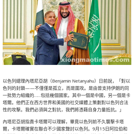
以色列總理內塔尼亞胡（Benjamin Netanyahu）日前說，「對以
色列的封鎖——不僅僅是孤立，而是圍攻。是由曾支持伊朗的同
一批勢力組織的……包括幾個國家。其中一個是中國，另一個是卡
塔爾。他們正在西方世界和美國的社交媒體上策劃對以色列合法
性的攻擊。我們必須與之對抗，我們將憑藉自身力量抵抗。」
內塔尼亞胡指責卡塔爾可以理解，畢竟以色列前不久襲擊卡塔
爾，卡塔爾確實在聯合不少國家聲討以色列。9月15日阿拉伯和