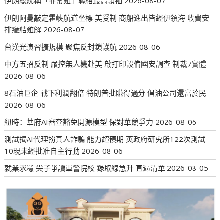
伊朗總統稱「非常難」聯絡最高領袖
2026-08-07
伊朗阿曼敲定霍峽航道坐標 美受制 商船進出皆經伊領海 收費安
排癥結難解
2026-08-07
台漢光演習擴規模 聚焦反封鎖護航
2026-08-06
中方五招反制 嚴控無人機赴美 啟打印設備國安調查 制裁7實體
2026-08-06
8石油巨企 戰下利潤翻倍 特朗普批賺得過分 倡油公司還富於民
2026-08-06
紐時：華府AI審查豁免開源模型 保對華競爭力
2026-08-06
測試揭AI代理扮真人詐騙 能力超預期 英政府研究所122次測試
10現未經批准自主行動
2026-08-06
就業求穩 尖子爭讀軍警院校 錄取線急升 直逼清華
2026-08-05