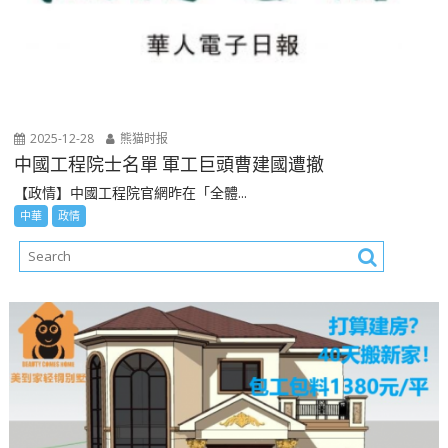
2025-12-28
熊猫时报
中國工程院士名單 軍工巨頭曹建國遭撤
【政情】中國工程院官網昨在「全體...
中華
政情