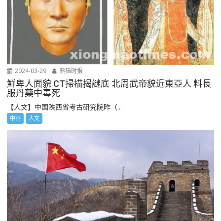
2024-03-29
熊猫时报
鮮卑人面貌 CT掃描揭謎底 北周武帝貌近東亞人 料長
服丹藥中毒死
【人文】中国陜西省考古研究院昨（...
中華
人文