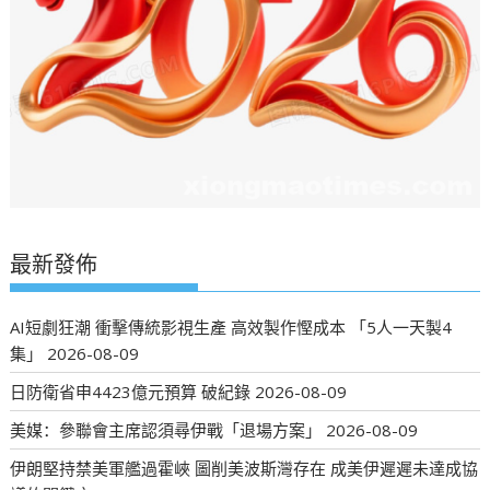
最新發佈
AI短劇狂潮 衝擊傳統影視生產 高效製作慳成本 「5人一天製4
集」
2026-08-09
日防衛省申4423億元預算 破紀錄
2026-08-09
美媒：參聯會主席認須尋伊戰「退場方案」
2026-08-09
伊朗堅持禁美軍艦過霍峽 圖削美波斯灣存在 成美伊遲遲未達成協