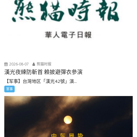
2026-08-07
熊猫时报
漢光夜練防斬首 賴披避彈衣參演
【军事】台灣地区「漢光42號」演...
軍事