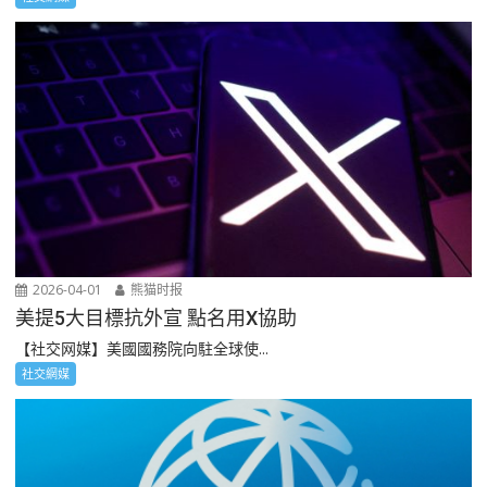
2026-04-01
熊猫时报
美提5大目標抗外宣 點名用X協助
【社交网媒】美國國務院向駐全球使...
社交網媒