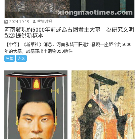
2024-10-19
熊猫时报
河南發現約5000年前或為古國君主大墓 為研究文明
起源提供新樣本
【中华】《新華社》消息，河南永城王莊遺址發現一座距今約5000
年的大墓，該墓葬出土遺物350餘件...
中華
人文