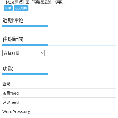
【社交网媒】因「預製菜風波」導致...
中華
社交網媒
近期评论
往期新聞
往
期
新
功能
聞
登录
条目feed
评论feed
WordPress.org