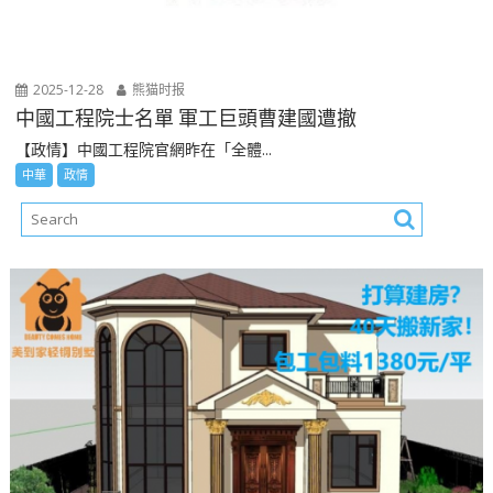
2025-12-28
熊猫时报
中國工程院士名單 軍工巨頭曹建國遭撤
【政情】中國工程院官網昨在「全體...
中華
政情