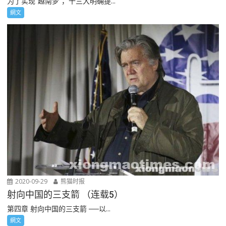
为了实现“越南梦”，十三大明确提...
網文
2020-09-29
熊猫时报
射向中国的三支箭 （连载5）
第四章 射向中国的三支箭 ──以...
網文