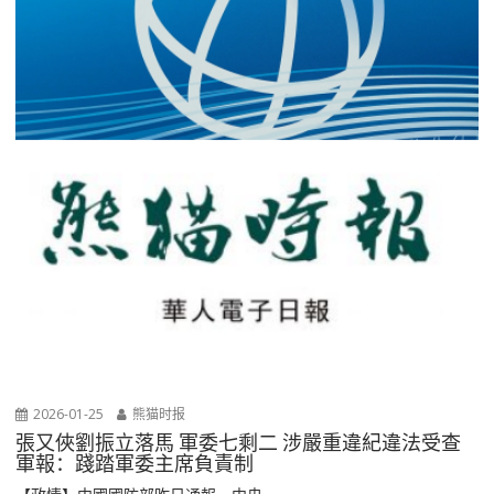
2026-01-25
熊猫时报
張又俠劉振立落馬 軍委七剩二 涉嚴重違紀違法受查
軍報：踐踏軍委主席負責制