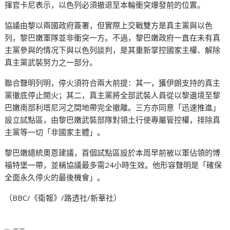
揮官卡尼表示，以色列必須撤退至本輪衝突爆發前的位置。
協議由黎以兩國政府簽署，但實際上交戰雙方是真主黨與以色
列，黎巴嫩軍隊並非衝突一方。不過，黎巴嫩政府一直在未有真
主黨參與的情况下與以色列談判，是其重新掌控國家主權、解除
真主黨武裝努力之一部分。
聯合聲明列明，停火須符合兩大前提：其一，獲伊朗支持的真主
黨徹底停止開火；其二，真主黨將全部武裝人員從以黎邊境至黎
巴嫩南部利塔尼河之間地帶完全撤離。三方亦同意「迅速推進」
設立試點區，由黎巴嫩武裝部隊對領土行使專屬管控權，排除真
主黨等一切「非國家主體」。
黎巴嫩總統奧恩建議，首個試點區設於本周早前被以軍佔領的博
福特堡一帶，並稱協議最多需24小時生效。他形容聲明是「確保
全面永久停火的最後機會」。
（BBC/《衛報》/路透社/新華社）