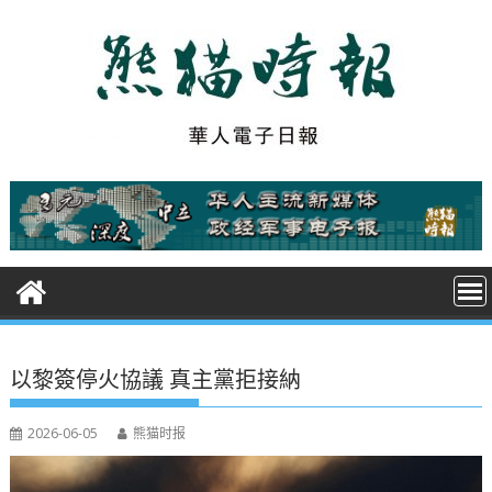
S
k
i
p
t
o
c
o
n
t
e
n
t
以黎簽停火協議 真主黨拒接納
2026-06-05
熊猫时报