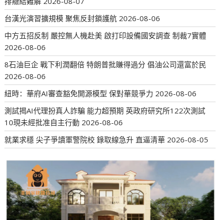
排癥結難解
2026-08-07
台漢光演習擴規模 聚焦反封鎖護航
2026-08-06
中方五招反制 嚴控無人機赴美 啟打印設備國安調查 制裁7實體
2026-08-06
8石油巨企 戰下利潤翻倍 特朗普批賺得過分 倡油公司還富於民
2026-08-06
紐時：華府AI審查豁免開源模型 保對華競爭力
2026-08-06
測試揭AI代理扮真人詐騙 能力超預期 英政府研究所122次測試
10現未經批准自主行動
2026-08-06
就業求穩 尖子爭讀軍警院校 錄取線急升 直逼清華
2026-08-05