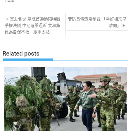
軍事
文
黨友倒戈 眾院首通過限特戰
菲防長傳遭京制裁 「幸好祖宗早
章
爭權決議 中期選舉逼近 共和黨
離開」
員為自保不敢「跟車太貼」
导
航
Related posts