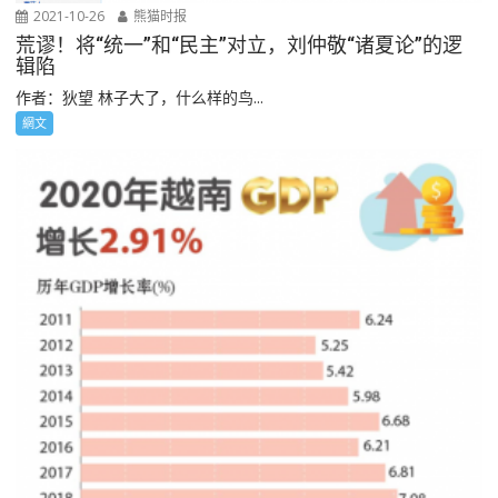
2021-10-26
熊猫时报
荒谬！将“统一”和“民主”对立，刘仲敬“诸夏论”的逻
辑陷
作者：狄望 林子大了，什么样的鸟...
網文