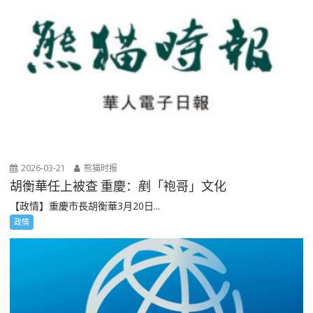
2026-03-21
熊猫时报
胡衡華任上被查 重慶：剷「袍哥」文化
【政情】重慶市長胡衡華3月20日...
政情