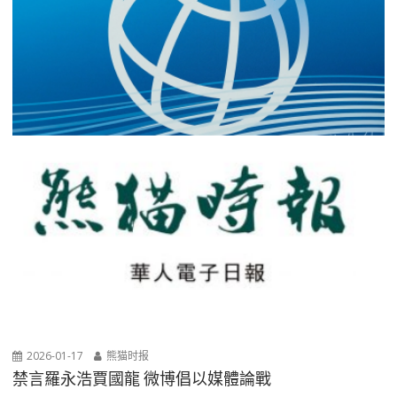
2026-01-17
熊猫时报
禁言羅永浩賈國龍 微博倡以媒體論戰