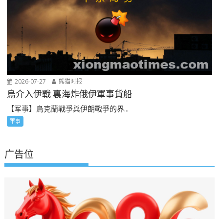
2026-07-27
熊猫时报
烏介入伊戰 裏海炸俄伊軍事貨船
【军事】烏克蘭戰爭與伊朗戰爭的界...
軍事
广告位