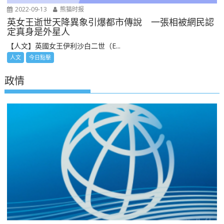
2022-09-13
熊猫时报
英女王逝世天降異象引爆都市傳說 一張相被網民認
定真身是外星人
【人文】英國女王伊利沙白二世（E...
人文
今日點擊
政情