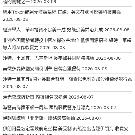
議的關鍵之一
2026-08-09
稱用Token或詞元涉話語權 官媒：英文符號可影響科技自強
2026-08-08
經濟學人：華AI投資不足美一成 效能追美前沿九成
2026-08-08
非洲各国開發者轉投中國AI撼矽谷地位 低價開源招徠 紐時：華領
導人將AI作軟實力
2026-08-08
沙特、土耳其、巴基斯坦 簽麥加共同防務協議
2026-08-08
美徵多晶矽國安關稅制華 日韓台獲優待
2026-08-08
沙特土耳其等8國外長聯合聲明 譴責以色列對加沙持續侵犯行為
2026-08-07
漢光夜練防斬首 賴披避彈衣參演
2026-08-07
海警南海撞軍艦一周年 兩殉職武警身分曝光
2026-08-07
伊朗總統稱「非常難」聯絡最高領袖
2026-08-07
伊朗阿曼敲定霍峽航道坐標 美受制 商船進出皆經伊領海 收費安