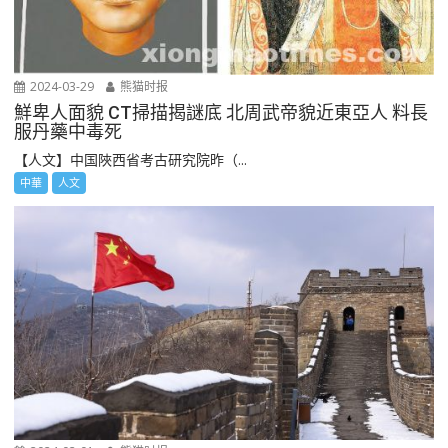
2024-03-29
熊猫时报
鮮卑人面貌 CT掃描揭謎底 北周武帝貌近東亞人 料長
服丹藥中毒死
【人文】中国陜西省考古研究院昨（...
中華
人文