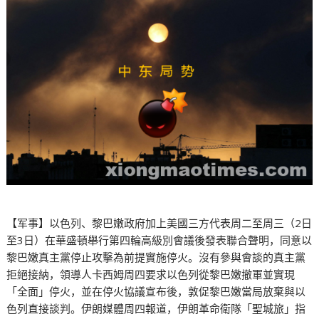
【军事】以色列、黎巴嫩政府加上美國三方代表周二至周三（2日
至3日）在華盛頓舉行第四輪高級別會議後發表聯合聲明，同意以
黎巴嫩真主黨停止攻擊為前提實施停火。沒有參與會談的真主黨
拒絕接納，領導人卡西姆周四要求以色列從黎巴嫩撤軍並實現
「全面」停火，並在停火協議宣布後，敦促黎巴嫩當局放棄與以
色列直接談判。伊朗媒體周四報道，伊朗革命衛隊「聖城旅」指