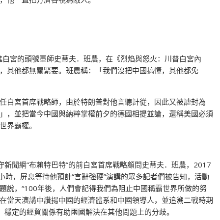
拱進白宮的頭號軍師史蒂夫．班農，在《烈焰與怒火：川普白宮內
，其他都無關緊要。班農稱：「我們沒把中國搞懂，其他都免
任白宮首席戰略師，由於特朗普對他言聽計從，因此又被謔封為
」，並把當今中國與納粹掌權前夕的德國相提並論，還稱美國必須
世界霸權。
新聞網“布賴特巴特”的前白宮首席戰略顧問史蒂夫．班農，2017
小時，屏息等待他預計“言辭強硬”演講的眾多記者們被告知，活動
題說，“100年後，人們會記得我們為阻止中國稱霸世界所做的努
班農在當天演講中讚揚中國的經濟體系和中國領導人，並追溯二戰時期
戰，穩定的經貿關係有助兩國解決在其他問題上的分歧。