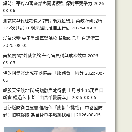
紐時：華府AI審查豁免開源模型 保對華競爭力
2026-
08-06
測試揭AI代理扮真人詐騙 能力超預期 英政府研究所
122次測試 10現未經批准自主行動
2026-08-06
就業求穩 尖子爭讀軍警院校 錄取線急升 直逼清華
2026-08-05
美擬關5駐外使領館 華府官員稱無成本效益
2026-
08-05
伊朗阿曼將達成霍峽協議 「服務費」均分
2026-08-
05
韓股天堂跌地獄 螞蟻散戶輸得狠 上月最少36萬戶口
斬倉 錯過入市者「由害怕變慶幸」
2026-08-05
日新版防衛白皮書 倡結伴「應對華挑戰」 中國國防
部：賊喊捉賊 為自身軍事鬆綁找藉口
2026-08-05