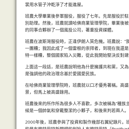
裳用水管子沖乾淨了才能進屋。
班農大學畢業後參軍服役，服役了七年。先是服役於駐
別助理。然後，班農就讀哈佛商業管理學院，畢業後被
的同事合夥辦了一個風投公司，著重投資媒體。
班農在波斯灣服役時，正逢伊朗人質危機。班農說：”
一團糟；我因此成了一個雷根的崇拜者，到現在我還是
特一樣糟，整個國家陷入災難，從此我開始堅決反對建
上面這一段話，是班農說明他為什麼擁護共和黨，又為
是強調他的政治理念基於愛國愛民族。
在哈佛商業管理學院時，班農就以口才優秀著稱。高盛
景，但馬上被高盛錄用。
班農後來的所作所為很多人不喜歡，多次被稱為”種族主義”﹑
候是一個帥氣和穿戴整潔的小夥子，和後來判若兩人。
2000年後，班農參與了投資和製作幾部右翼紀錄片
的是布賴特巴特新聞網的創始人布賴特巴特（Breitb