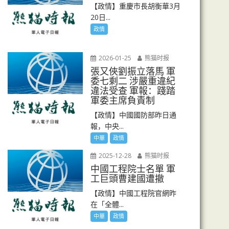
【政情】重慶市長胡衡華3月
20日...
政情
2026-01-25
熊猫时报
張又俠劉振立落馬 軍
委七剩二 涉嚴重違紀
違法受查 軍報：踐踏
軍委主席負責制
【政情】中國國防部昨日通
報，中央...
中華
政情
2025-12-28
熊猫时报
中國工程院士名單 軍
工巨頭曹建國遭撤
【政情】中國工程院官網昨
在「全體...
中華
政情