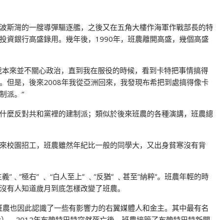
波斯灣的一艘導彈驅逐艦，之後又在五角大樓作海軍作戰部長的特
投資銀行高盛錄用。幾年後，1990年，班農離開高盛，幾個高盛
我本來並不關心政治，直到我在服役的時候，看到卡特把事情搞得
。但是，後來2008年我從亞洲回來，我發現布希把到處搞得像卡
制派。”
什麼反對共和黨裡的建制派；類似於後來班農的各種演講，班農總
來校園招工，班農雖然年紀比一般的同學大，又出身貧寒沒有背
”極右” ﹑ “白人至上” ﹑”反猶” ﹑甚至”納粹”。班農年輕的時
沒有人知道歲月到底怎樣改變了班農。
。班農也因此認識了一些有影響力的右翼媒體人和金主。其中最有名
art）。2012年布賴特巴特突然死亡後，班農接管了布賴特巴特新聞