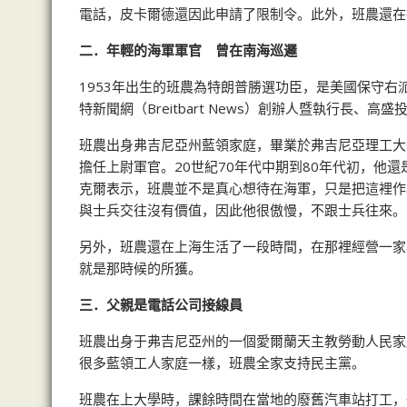
電話，皮卡爾德還因此申請了限制令。此外，班農還在
二．年輕的海軍軍官 曾在南海巡邏
1953年出生的班農為特朗普勝選功臣，是美國保守
特新聞網（Breitbart News）創辦人暨執行長、高
班農出身弗吉尼亞州藍領家庭，畢業於弗吉尼亞理工大
擔任上尉軍官。20世紀70年代中期到80年代初，他
克爾表示，班農並不是真心想待在海軍，只是把這裡作
與士兵交往沒有價值，因此他很傲慢，不跟士兵往來。
另外，班農還在上海生活了一段時間，在那裡經營一家
就是那時候的所獲。
三．父親是電話公司接線員
班農出身于弗吉尼亞州的一個愛爾蘭天主教勞動人民家
很多藍領工人家庭一樣，班農全家支持民主黨。
班農在上大學時，課餘時間在當地的廢舊汽車站打工，