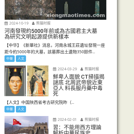
2024-10-19
熊猫时报
河南發現約5000年前或為古國君主大墓
為研究文明起源提供新樣本
【中华】《新華社》消息，河南永城王莊遺址發現一座
距今約5000年的大墓，該墓葬出土遺物350餘件...
中華
人文
2024-03-29
熊猫时报
鮮卑人面貌 CT掃描揭
謎底 北周武帝貌近東
亞人 料長服丹藥中毒
死
【人文】中国陜西省考古研究院昨（...
中華
人文
2024-02-01
熊猫时报
習：不能用西方理論
解析中華民族史