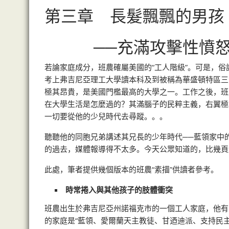
第三章 長髮飄飄的男孩
──充滿攻擊性憤怒
若論家庭成分，班農確屬美國的“工人階級”。可是，
考上弗吉尼亞理工大學讀本科及到被稱為華盛頓特區三
極其昂貴，是美國門檻最高的大學之一。工作之後，班
在大學生活是怎麼過的？其滿腦子的民粹主義，右翼極
一切要從他的少兒時代去尋蹤。。。
聽聽他的同胞兄弟講述其兄長的少年時代──藍領家中
的過去，媒體報導得不太多。今天公眾知道的，比幾頁
此處，筆者提供幾個版本的班農“素描”供讀者參考。
時常捲入與其他孩子的肢體衝突
班農出生於弗吉尼亞州諾福克市的一個工人家庭，他有
的家庭是“藍領、愛爾蘭天主教徒、甘迺迪派、支持民