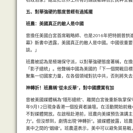
五、對華強硬的態度曾經有過搖擺
班農：美國真正的敵人是中國
曾擔任美國白宮首席戰略師、也是2016年把特朗普
幕》新書中透露，美國真正的敵人是中國。中國很重要
談。」
班農被認為是極端保守派，以對華強硬態度著稱，在擔
「影子總統」。他聲稱中國為美國的「下一個開戰目標
聚集一切國家力量，在各個領域對抗中共，否則將失去
神轉折！班農稱
“從未反華”，對中國讚賞有加
曾被美國媒體稱為“隱形總統”、離開白宮後重新執掌保守
年9月12日現身香港一個投資者論壇。在活動開始前幾
不對媒體開放。在啟程赴港前，班農向美媒預告演講主
力”。但沒想到，劇情出現“神轉折”。據媒體披露，
美中之間的“姻緣”。班農還表示，美中可以避免貿易