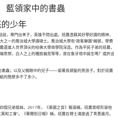
 藍領家中的書蟲
的少年
俗話說，寒門出孝子，英雄不問出處。班農憑藉其好學好讀的精神，
大之一的喬治城大學讀碩士。喬治城大學有“政客樂園”稱號，學費
農還進入世界頂尖的哈佛大學商學院深造。作為平民子弟的班農，
端思想，白人之上的種族偏見等等，是在象牙塔中誕生嗎？或許這
的書蟲；以及父親眼中的兒子───留著長頭髮的男孩子。對於班農
紙的簡歷多不了多少。
四個兄弟姐妹。2017年，《美國之音》報道稱，班農曾經形容他
主黨和工會”。《華爾街日報》稱，班農在裡士滿度過了青蔥歲月。