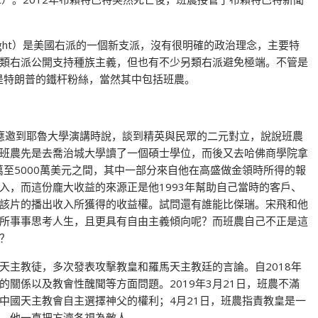
 Right）是美國右派的一個新支派，沒有很明確的政治理念，主要特
類右派公開支持種族主義，但也有不少另類右派避免極端。不管是
都是特朗普的鐵杆粉絲，當然其中包括班農。
3日應邀到耶魯大學演講時說，談到精英與民眾的二元對立，說說班農
班農先是去喬治城大學讀了一個碩士學位，而後又去哈佛商學院拿
萬至5000萬美元之間，其中一部分來自他在高盛做金領時所得的報
入，而這份龐大收益的來源正是他1993年幫助自己當時的客戶、
該片的播出收入所獲得的收益權。試問還有誰能比傑瑞。宋飛和他
所事事思考人生，且更具有自由主義傾向呢？而班農自己不正是這
？
天主教徒，多次發表攻擊教皇和羅馬天主教廷的言論。自2018年
關係以及教會性醜聞等方面問題。2019年3月21日，班農不滿
中國天主教會自主選擇神父的權利；4月21日，班農指責教皇是一
，他一直把方濟各視為敵人。