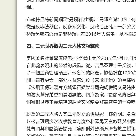
網。
布賴特巴特新聞網是”另類右派”網。”另類右派”（Alt
徵是反非法移民，反多元文化，反政治正確；一部分另
極端另類右派還是非極端，在2016年大選中，基本
四、二元世界觀與二元人格交相輝映
美國著名社會學家傑弗裡•亞曆山大於2017年4月1
在此處表現出的公然的虛偽。從弗吉尼亞理工畢業後，
了一個工商管理碩士。他名下的財產，據估計在1200
酬，還有更大一部分收益來源於《宋飛正傳》的重播收
《宋飛正傳》製片方城堡石娛樂公司完成併購交易時由
的猶太幫兄弟更加漂泊無依、四海為家，更願意終日無
個擁抱世界主義精神的經濟文化精英群體當中的一員嗎
班農的二元人格與其二元對立的世界觀一樣鮮明。身為
以來，班農多次攻擊教皇方濟各和羅馬天主教廷與中國的
梵蒂岡與中國簽署協議，隨即對外聲稱方濟各教皇授予
名政治家，總是把世界上所有的錯誤都歸咎於民粹主義