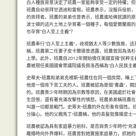
白人種族背景決定了班農一家能夠享受一定的特權；但
班農自幼崇拜甘迺迪和雷根。班農表示，沒服兵役前，
的崇拜者。班農的弟弟也曾表示，班農進哈佛就讀的原
波士頓的這片土地上孕育著一個種子，每個愛爾蘭裔的
也孕育“白人至上主義”？
班農奉行“白人至上主義”，歧視猶太人等少數族裔，這
稱，班農第二任妻子皮卡爾德曾透露，班農曾因為洛杉
上學。此外，班農自2012年開始擔任美國宣揚“民粹主
農被現任美國國會眾議院議長佩洛西稱為“白人民族主義
史蒂夫•班農和弟弟克裡斯•班農住在同一個房間，睡
他是一個肯下苦工夫的人。班農被認為是個“書蟲”，
的。班農青少年時期因為宗教等原因，在美國處於社會
生怨恨，還有著充滿攻擊性的憤怒。班農弟弟稱班農在
叫囂一切都是戰鬥。史蒂夫•班農的外在形象有個性。
分操心。他的父親馬丁•班農稱，他的長髮就像嬉皮士
班農被認為具有家庭暴力前科，是否與青少年時代“充滿
離婚時向外界爆料，班農曾對她實施家庭暴力，抓她的