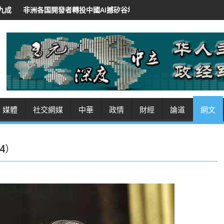
中國AI撼矽谷地位 低價開源招徠 紐時：華領導人將AI作軟實力
沙特、
媒體
社交網媒
中華
政情
財經
論道
網文
4）