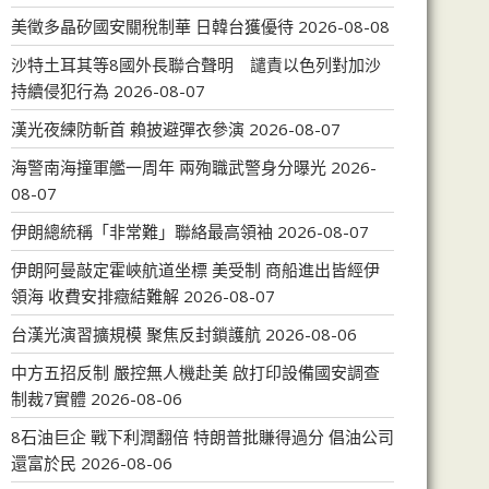
美徵多晶矽國安關稅制華 日韓台獲優待
2026-08-08
沙特土耳其等8國外長聯合聲明 譴責以色列對加沙
持續侵犯行為
2026-08-07
漢光夜練防斬首 賴披避彈衣參演
2026-08-07
海警南海撞軍艦一周年 兩殉職武警身分曝光
2026-
08-07
伊朗總統稱「非常難」聯絡最高領袖
2026-08-07
伊朗阿曼敲定霍峽航道坐標 美受制 商船進出皆經伊
領海 收費安排癥結難解
2026-08-07
台漢光演習擴規模 聚焦反封鎖護航
2026-08-06
中方五招反制 嚴控無人機赴美 啟打印設備國安調查
制裁7實體
2026-08-06
8石油巨企 戰下利潤翻倍 特朗普批賺得過分 倡油公司
還富於民
2026-08-06