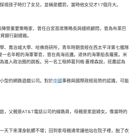
探視孩子時打了女兒，並稱是體罰，當時他女兒才17個月大。
右派陣營重要策略家，曾任白宮首席策略長與總統顧問，曾為布萊巴
盛投資銀行副總裁。
學、喬治城大學、哈佛商研所，青年時期曾經在西太平洋第七艦隊
還是一名年輕的海軍軍官，曾在南海巡邏。退休的海軍船長羅賓。米
為進入政治圈的跳板。另一名工程師葛列格·蓋裡森說，班農認為
小型的網路遊戲公司。對於
中國
事務與國際政經局勢的認識，可能
庭，父親是AT&T電話公司的線路員，母親是家庭婦女。像當時的
一天下來渾身骯髒不堪；回到家母親通常讓他站在院子裡，脫了衣