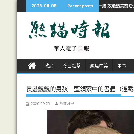
S
濟學人：華AI投資不足美一成 效能追美前沿九成
非洲各国開發者轉投
2026-08-08
Recent posts
k
i
p
t
o
c
o
n
政局
今日點擊
聚焦中美
軍事
t
e
n
長髮飄飄的男孩 藍領家中的書蟲（连载
t
2020-09-25
熊猫时报