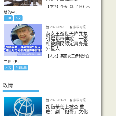
【中华】今天（2月1日）出
版的中...
中華
人文
2022-09-13
熊猫时报
英女王逝世天降異象
引爆都市傳說 一張
相被網民認定真身是
外星人
【人文】英國女王伊利沙白
二世（E...
人文
今日點擊
政情
2026-03-21
熊猫时报
胡衡華任上被查 重
慶：剷「袍哥」文化