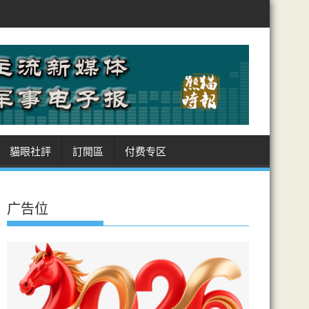
土耳其、巴基斯坦 簽麥加共同防務協議
美徵多晶矽國安關稅制華 日
貓眼社評
訂閲區
付费专区
广告位