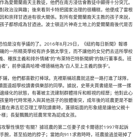
作為愛爾蘭裔天主教徒，他們在南方浸信會教徒中顯得十分突兀。
對政治沒興趣；後來看到卡特把國家治理的很糟糕，他便成了雷根
因和崇拜甘迺迪有很大關係。對所有愛爾蘭裔天主教的孩子來說，
孩子都想成為甘迺迪。波士頓這片神奇土地上的愛爾蘭裔後代是否
恐怕是沒有爭議的了。2016年8月29日，《紐約每日新聞》報導
磯的一所精英學校有許多猶太學生，而不讓他的女兒們去這所學校
義、種族主義和排外情緒”的“布萊特巴特新聞網”的執行董事長。班
者”，前參議員哈裡•裡德稱他為“白人至上主義的旗手”。
上下鋪，他們都喜歡打棒球。克裡斯稱班農就這麼一路打進了球隊，
閱讀面遠超學校讀書俱樂部的同學。據說，史蒂夫買書總是一摞一摞
邊緣化的狀態，有著被主流建制群體排斥和輕視的經歷；他對此心
孩童時代時常捲入與其他孩子的肢體衝突，成年後的班農更是不斷
班農在弗吉尼亞理工學院讀書時，蓬頭垢面的形象總是讓他父親十
一樣；長髮飄飄的班農常常為認成女孩。
攻擊性憤怒”有關？據班農的第二任妻子皮卡爾德於1997年起訴
手腕，甚至掐她的脖子；當她向911求救時時，班農搶過並砸掉了