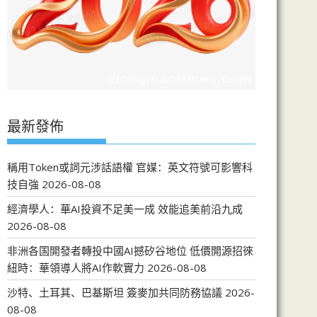
最新發佈
稱用Token或詞元涉話語權 官媒：英文符號可影響科
技自強
2026-08-08
經濟學人：華AI投資不足美一成 效能追美前沿九成
2026-08-08
非洲各国開發者轉投中國AI撼矽谷地位 低價開源招徠
紐時：華領導人將AI作軟實力
2026-08-08
沙特、土耳其、巴基斯坦 簽麥加共同防務協議
2026-
08-08