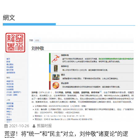
網文
2021-10-26
熊猫时报
荒谬！将“统一”和“民主”对立，刘仲敬“诸夏论”的逻