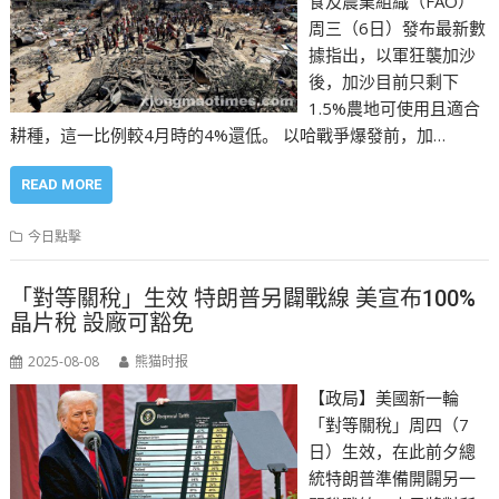
食及農業組織（FAO）
周三（6日）發布最新數
據指出，以軍狂襲加沙
後，加沙目前只剩下
1.5%農地可使用且適合
耕種，這一比例較4月時的4%還低。 以哈戰爭爆發前，加…
READ MORE
今日點擊
「對等關稅」生效 特朗普另闢戰線 美宣布100%
晶片稅 設廠可豁免
2025-08-08
熊猫时报
【政局】美國新一輪
「對等關稅」周四（7
日）生效，在此前夕總
統特朗普準備開闢另一