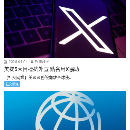
2026-04-01
熊猫时报
美提5大目標抗外宣 點名用X協助
【社交网媒】美國國務院向駐全球使...
社交網媒