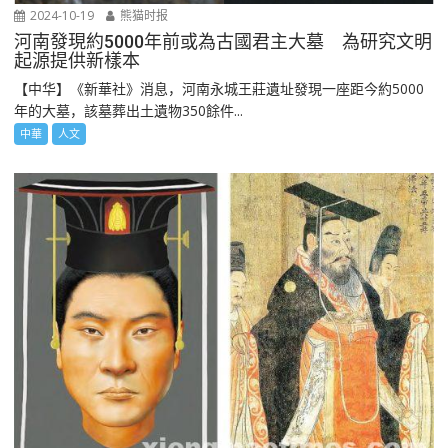
2024-10-19
熊猫时报
河南發現約5000年前或為古國君主大墓 為研究文明
起源提供新樣本
【中华】《新華社》消息，河南永城王莊遺址發現一座距今約5000
年的大墓，該墓葬出土遺物350餘件...
中華
人文