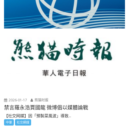
2026-01-17
熊猫时报
禁言羅永浩賈國龍 微博倡以媒體論戰
【社交网媒】因「預製菜風波」導致...
中華
社交網媒