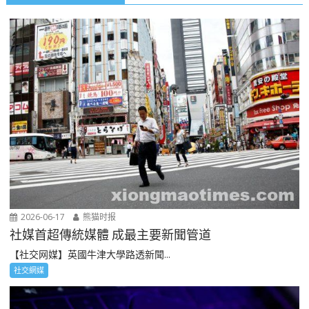
2026-06-17
熊猫时报
社媒首超傳統媒體 成最主要新聞管道
【社交网媒】英國牛津大學路透新聞...
社交網媒