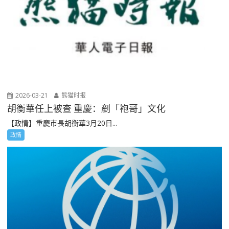
2026-03-21
熊猫时报
胡衡華任上被查 重慶：剷「袍哥」文化
【政情】重慶市長胡衡華3月20日...
政情