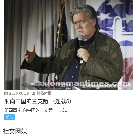
2020-09-29
熊猫时报
射向中国的三支箭 （连载5）
第四章 射向中国的三支箭 ──以...
網文
社交网媒