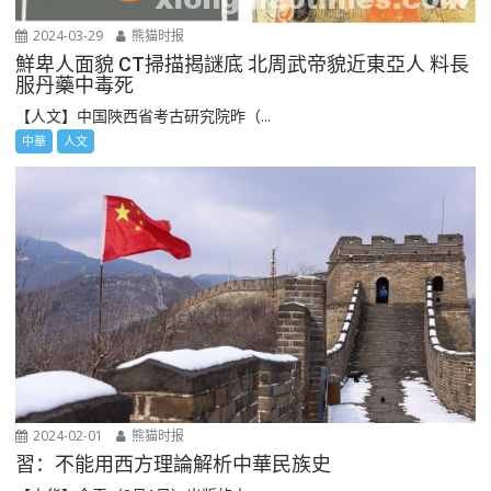
2024-03-29
熊猫时报
鮮卑人面貌 CT掃描揭謎底 北周武帝貌近東亞人 料長
服丹藥中毒死
【人文】中国陜西省考古研究院昨（...
中華
人文
2024-02-01
熊猫时报
習：不能用西方理論解析中華民族史