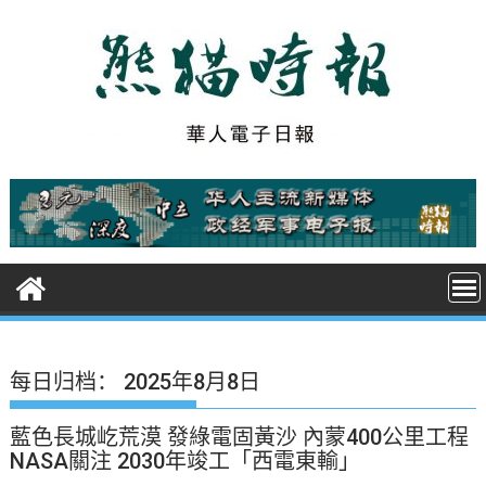
S
k
i
p
t
o
c
o
n
t
e
n
t
每日归档：
2025年8月8日
藍色長城屹荒漠 發綠電固黃沙 內蒙400公里工程
NASA關注 2030年竣工「西電東輸」