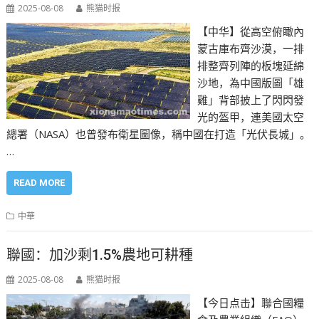
2025-08-08
熊猫时报
【中华】從高空俯瞰內
蒙古庫布齊沙漠，一排
排整齊列陣的板塊延綿
沙地，為中國版圖「雄
雞」背部披上了閃閃發
光的盔甲，連美國太空
總署（NASA）也曾發布衛星圖像，稱中國在打造「光伏長城」。
…
READ MORE
中華
聯國：加沙剩1.5%農地可耕種
2025-08-08
熊猫时报
【今日点击】聯合國糧