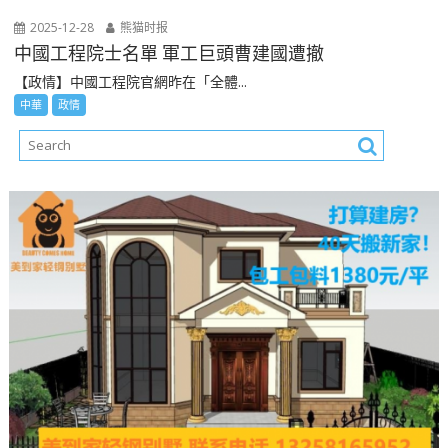
2025-12-28
熊猫时报
中國工程院士名單 軍工巨頭曹建國遭撤
【政情】中國工程院官網昨在「全體...
中華
政情