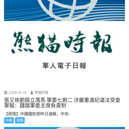
2026-01-25
熊猫时报
張又俠劉振立落馬 軍委七剩二 涉嚴重違紀違法受查
軍報：踐踏軍委主席負責制
【政情】中國國防部昨日通報，中央...
中華
政情