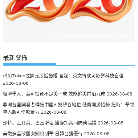
最新發佈
稱用Token或詞元涉話語權 官媒：英文符號可影響科技自強
2026-08-08
經濟學人：華AI投資不足美一成 效能追美前沿九成
2026-08-08
非洲各国開發者轉投中國AI撼矽谷地位 低價開源招徠 紐時：華領
導人將AI作軟實力
2026-08-08
沙特、土耳其、巴基斯坦 簽麥加共同防務協議
2026-08-08
美徵多晶矽國安關稅制華 日韓台獲優待
2026-08-08