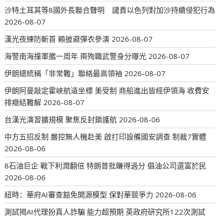
沙特土耳其等8國外長聯合聲明 譴責以色列對加沙持續侵犯行為
2026-08-07
漢光夜練防斬首 賴披避彈衣參演
2026-08-07
海警南海撞軍艦一周年 兩殉職武警身分曝光
2026-08-07
伊朗總統稱「非常難」聯絡最高領袖
2026-08-07
伊朗阿曼敲定霍峽航道坐標 美受制 商船進出皆經伊領海 收費安
排癥結難解
2026-08-07
台漢光演習擴規模 聚焦反封鎖護航
2026-08-06
中方五招反制 嚴控無人機赴美 啟打印設備國安調查 制裁7實體
2026-08-06
8石油巨企 戰下利潤翻倍 特朗普批賺得過分 倡油公司還富於民
2026-08-06
紐時：華府AI審查豁免開源模型 保對華競爭力
2026-08-06
測試揭AI代理扮真人詐騙 能力超預期 英政府研究所122次測試