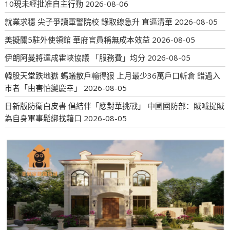
10現未經批准自主行動
2026-08-06
就業求穩 尖子爭讀軍警院校 錄取線急升 直逼清華
2026-08-05
美擬關5駐外使領館 華府官員稱無成本效益
2026-08-05
伊朗阿曼將達成霍峽協議 「服務費」均分
2026-08-05
韓股天堂跌地獄 螞蟻散戶輸得狠 上月最少36萬戶口斬倉 錯過入
市者「由害怕變慶幸」
2026-08-05
日新版防衛白皮書 倡結伴「應對華挑戰」 中國國防部：賊喊捉賊
為自身軍事鬆綁找藉口
2026-08-05