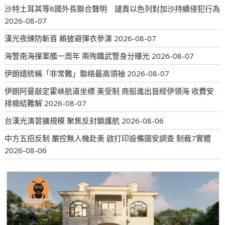
沙特土耳其等8國外長聯合聲明 譴責以色列對加沙持續侵犯行為
2026-08-07
漢光夜練防斬首 賴披避彈衣參演
2026-08-07
海警南海撞軍艦一周年 兩殉職武警身分曝光
2026-08-07
伊朗總統稱「非常難」聯絡最高領袖
2026-08-07
伊朗阿曼敲定霍峽航道坐標 美受制 商船進出皆經伊領海 收費安
排癥結難解
2026-08-07
台漢光演習擴規模 聚焦反封鎖護航
2026-08-06
中方五招反制 嚴控無人機赴美 啟打印設備國安調查 制裁7實體
2026-08-06