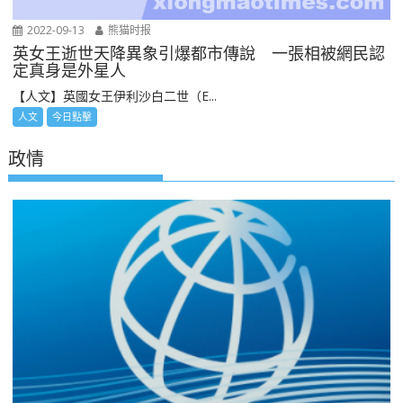
2022-09-13
熊猫时报
英女王逝世天降異象引爆都市傳說 一張相被網民認
定真身是外星人
【人文】英國女王伊利沙白二世（E...
人文
今日點擊
政情