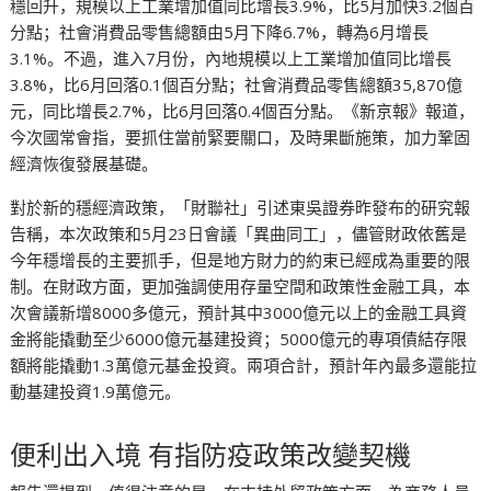
穩回升，規模以上工業增加值同比增長3.9%，比5月加快3.2個百
分點；社會消費品零售總額由5月下降6.7%，轉為6月增長
3.1%。不過，進入7月份，內地規模以上工業增加值同比增長
3.8%，比6月回落0.1個百分點；社會消費品零售總額35,870億
元，同比增長2.7%，比6月回落0.4個百分點。《新京報》報道，
今次國常會指，要抓住當前緊要關口，及時果斷施策，加力鞏固
經濟恢復發展基礎。
對於新的穩經濟政策，「財聯社」引述東吳證券昨發布的研究報
告稱，本次政策和5月23日會議「異曲同工」，儘管財政依舊是
今年穩增長的主要抓手，但是地方財力的約束已經成為重要的限
制。在財政方面，更加強調使用存量空間和政策性金融工具，本
次會議新增8000多億元，預計其中3000億元以上的金融工具資
金將能撬動至少6000億元基建投資；5000億元的專項債結存限
額將能撬動1.3萬億元基金投資。兩項合計，預計年內最多還能拉
動基建投資1.9萬億元。
便利出入境 有指防疫政策改變契機