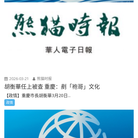
2026-03-21
熊猫时报
胡衡華任上被查 重慶：剷「袍哥」文化
【政情】重慶市長胡衡華3月20日...
政情