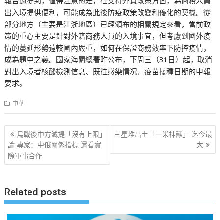
報告還提到，值得注意的是，在支持外貿政策方面，為商務人員
出入境提供便利，可能成為此後防疫政策改變和優化的契機。從
部分地方（主要是江浙地區）已經頒布的相關規定來看，當前政
策的重心主要是針對外籍商務人員的入境事宜，但考慮到國外疫
情的蔓延形勢遠較國內嚴重，如何在保證商務效率下防控疫情，
成為題中之義。國家海關總署昨公布，下周三（31日）起，取消
對出入境者核酸檢測信息、既往感染情况、疫苗接種日期的申報
要求。
中華
文
烏戰後中方減提「沒有上限」
三星堆出土「一米神獸」 迄今最
章
論 專家：中俄關係指標 還看實
大
際軍事合作
导
航
Related posts