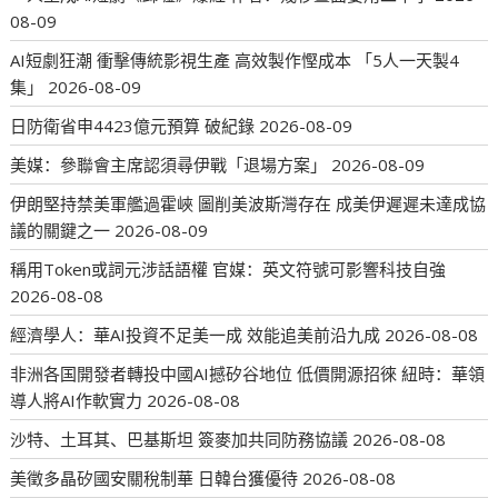
08-09
AI短劇狂潮 衝擊傳統影視生產 高效製作慳成本 「5人一天製4
集」
2026-08-09
日防衛省申4423億元預算 破紀錄
2026-08-09
美媒：參聯會主席認須尋伊戰「退場方案」
2026-08-09
伊朗堅持禁美軍艦過霍峽 圖削美波斯灣存在 成美伊遲遲未達成協
議的關鍵之一
2026-08-09
稱用Token或詞元涉話語權 官媒：英文符號可影響科技自強
2026-08-08
經濟學人：華AI投資不足美一成 效能追美前沿九成
2026-08-08
非洲各国開發者轉投中國AI撼矽谷地位 低價開源招徠 紐時：華領
導人將AI作軟實力
2026-08-08
沙特、土耳其、巴基斯坦 簽麥加共同防務協議
2026-08-08
美徵多晶矽國安關稅制華 日韓台獲優待
2026-08-08