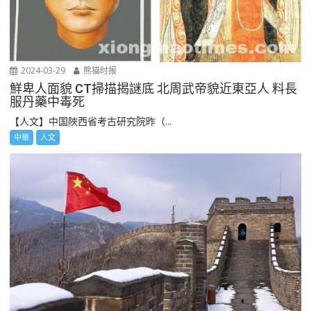
2024-03-29
熊猫时报
鮮卑人面貌 CT掃描揭謎底 北周武帝貌近東亞人 料長
服丹藥中毒死
【人文】中国陜西省考古研究院昨（...
中華
人文