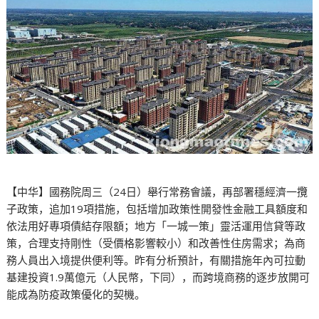
【中华】國務院周三（24日）舉行常務會議，再部署穩經濟一攬
子政策，追加19項措施，包括增加政策性開發性金融工具額度和
依法用好專項債結存限額；地方「一城一策」靈活運用信貸等政
策，合理支持剛性（受價格影響較小）和改善性住房需求；為商
務人員出入境提供便利等。昨有分析預計，有關措施年內可拉動
基建投資1.9萬億元（人民幣，下同），而跨境商務的逐步放開可
能成為防疫政策優化的契機。