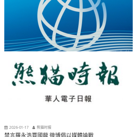
2026-01-17
熊猫时报
禁言羅永浩賈國龍 微博倡以媒體論戰