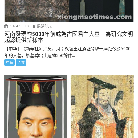
2024-10-19
熊猫时报
河南發現約5000年前或為古國君主大墓 為研究文明
起源提供新樣本
【中华】《新華社》消息，河南永城王莊遺址發現一座距今約5000
年的大墓，該墓葬出土遺物350餘件...
中華
人文