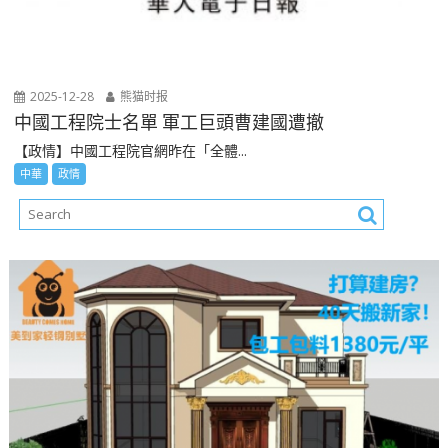
2025-12-28
熊猫时报
中國工程院士名單 軍工巨頭曹建國遭撤
【政情】中國工程院官網昨在「全體...
中華
政情