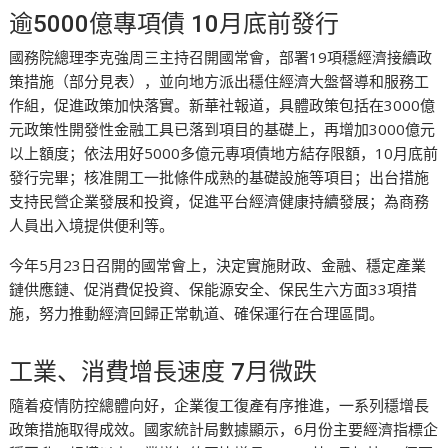
逾5000億專項債 10月底前發行
國務院總理李克強周三主持召開國常會，部署19項穩經濟接續政
策措施（部分見表），並向地方派出穩住經濟大盤督導和服務工
作組，促進政策加快落實。新華社報道，具體政策包括在3000億
元政策性開發性金融工具已落到項目的基礎上，再增加3000億元
以上額度；依法用好5000多億元專項債地方結存限額，10月底前
發行完畢；核准開工一批條件成熟的基礎設施等項目；出台措施
支持民營企業發展和投資，促進平台經濟健康持續發展；為商務
人員出入境提供便利等。
今年5月23日召開的國常會上，決定實施財政、金融、穩定產業
鏈供應鏈、促消費促投資、保能源安全、保民生六方面33項措
施，努力推動經濟回歸正常軌道、確保運行在合理區間。
工業、消費增長速度 7月微跌
隨着疫情防控總體向好，企業復工復產有序推進，一系列穩增長
政策措施取得成效。國家統計局數據顯示，6月份主要經濟指標企