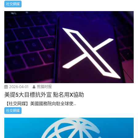
社交網媒
2026-04-01
熊猫时报
美提5大目標抗外宣 點名用X協助
【社交网媒】美國國務院向駐全球使...
社交網媒