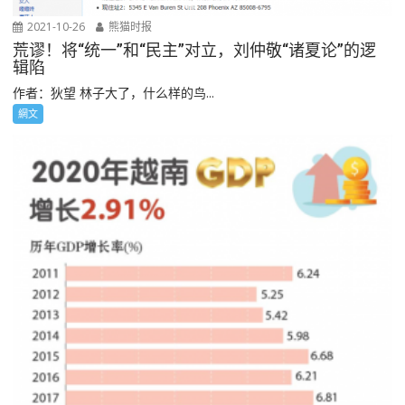
2021-10-26
熊猫时报
荒谬！将“统一”和“民主”对立，刘仲敬“诸夏论”的逻
辑陷
作者：狄望 林子大了，什么样的鸟...
網文