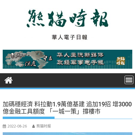
S
k
i
p
t
o
c
o
n
t
e
n
t
加碼穩經濟 料拉動1.9萬億基建 追加19招 增3000
億金融工具額度 「一城一策」撐樓市
2022-08-26
熊猫时报