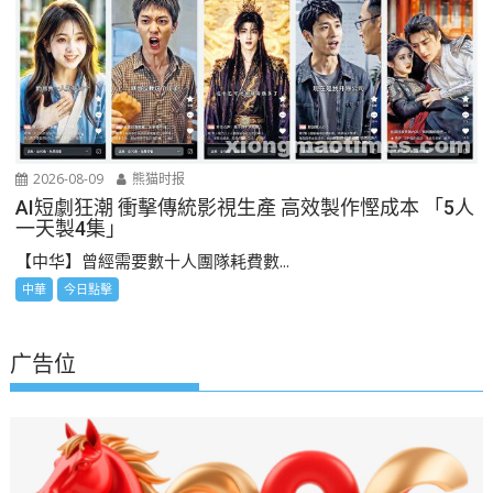
2026-08-09
熊猫时报
AI短劇狂潮 衝擊傳統影視生產 高效製作慳成本 「5人
一天製4集」
【中华】曾經需要數十人團隊耗費數...
中華
今日點擊
广告位