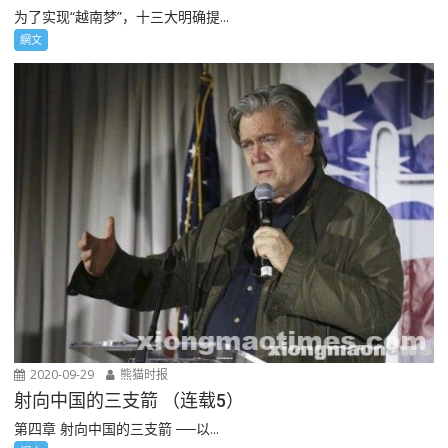
为了实现“越南梦”，十三大明确提...
網文
2020-09-29
熊猫时报
射向中国的三支箭 （连载5）
第四章 射向中国的三支箭 ──以...