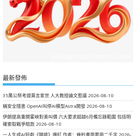
最新發佈
35萬公帑考證莫言家世 人大教授論文惹議
2026-08-10
稱安全隱患 OpenAI叫停AI模型Astra開發
2026-08-10
伊朗提高重開霍峽對美叫價 六大要求超越6月備忘錄範圍 包括明
確索取戰爭賠款
2026-08-10
一人生成AI短劇《歸墟》爆紅 作者：幾秒畫面要用二千字
2026-