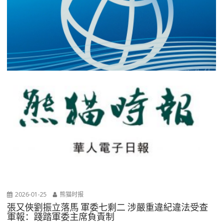
2026-01-25
熊猫时报
張又俠劉振立落馬 軍委七剩二 涉嚴重違紀違法受查
軍報：踐踏軍委主席負責制