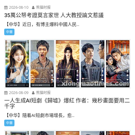
2026-08-10
熊猫时报
35萬公帑考證莫言家世 人大教授論文惹議
【中华】近日，有博主爆料中國人民...
中華
2026-08-09
熊猫时报
一人生成AI短劇《歸墟》爆紅 作者：幾秒畫面要用二
千字
【中华】隨着AI短劇市場增長，愈...
中華