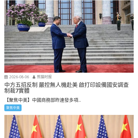
2026-08-06
熊猫时报
中方五招反制 嚴控無人機赴美 啟打印設備國安調查
制裁7實體
【聚焦中美】中國商務部昨連發多項...
聚焦中美