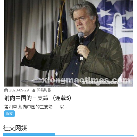
2020-09-29
熊猫时报
射向中国的三支箭 （连载5）
第四章 射向中国的三支箭 ──以...
網文
社交网媒