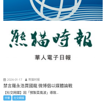
2026-01-17
熊猫时报
禁言羅永浩賈國龍 微博倡以媒體論戰
【社交网媒】因「預製菜風波」導致...
中華
社交網媒