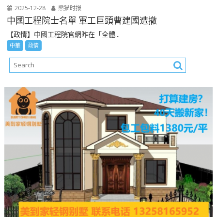
2025-12-28
熊猫时报
中國工程院士名單 軍工巨頭曹建國遭撤
【政情】中國工程院官網昨在「全體...
中華
政情