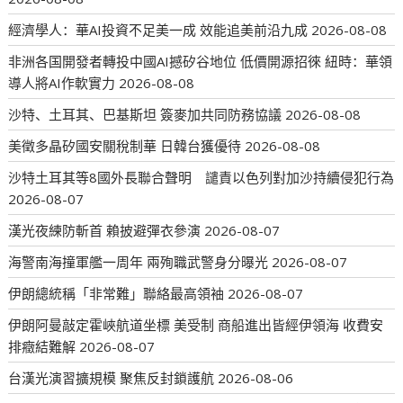
經濟學人：華AI投資不足美一成 效能追美前沿九成
2026-08-08
非洲各国開發者轉投中國AI撼矽谷地位 低價開源招徠 紐時：華領
導人將AI作軟實力
2026-08-08
沙特、土耳其、巴基斯坦 簽麥加共同防務協議
2026-08-08
美徵多晶矽國安關稅制華 日韓台獲優待
2026-08-08
沙特土耳其等8國外長聯合聲明 譴責以色列對加沙持續侵犯行為
2026-08-07
漢光夜練防斬首 賴披避彈衣參演
2026-08-07
海警南海撞軍艦一周年 兩殉職武警身分曝光
2026-08-07
伊朗總統稱「非常難」聯絡最高領袖
2026-08-07
伊朗阿曼敲定霍峽航道坐標 美受制 商船進出皆經伊領海 收費安
排癥結難解
2026-08-07
台漢光演習擴規模 聚焦反封鎖護航
2026-08-06