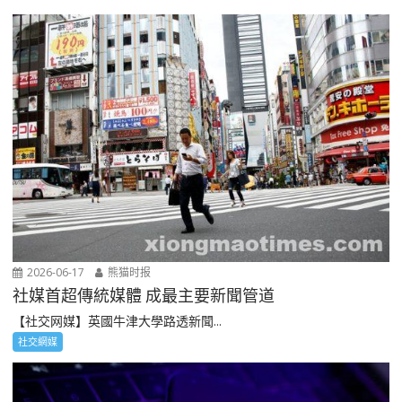
2026-06-17
熊猫时报
社媒首超傳統媒體 成最主要新聞管道
【社交网媒】英國牛津大學路透新聞...
社交網媒