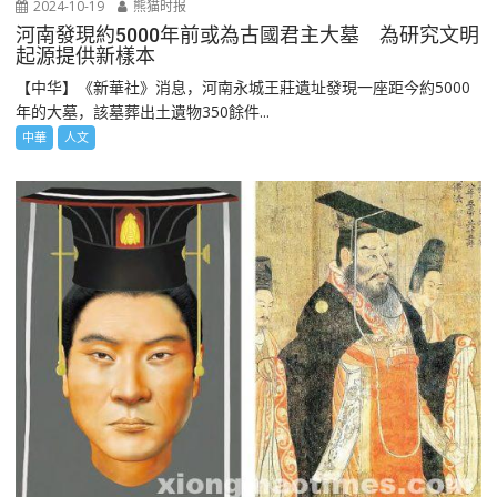
2024-10-19
熊猫时报
河南發現約5000年前或為古國君主大墓 為研究文明
起源提供新樣本
【中华】《新華社》消息，河南永城王莊遺址發現一座距今約5000
年的大墓，該墓葬出土遺物350餘件...
中華
人文