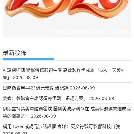
最新發佈
AI短劇狂潮 衝擊傳統影視生產 高效製作慳成本 「5人一天製4
集」
2026-08-09
日防衛省申4423億元預算 破紀錄
2026-08-09
美媒：參聯會主席認須尋伊戰「退場方案」
2026-08-09
伊朗堅持禁美軍艦過霍峽 圖削美波斯灣存在 成美伊遲遲未達成協
議的關鍵之一
2026-08-09
稱用Token或詞元涉話語權 官媒：英文符號可影響科技自強
2026-08-08