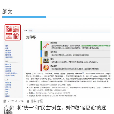
網文
2021-10-26
熊猫时报
荒谬！将“统一”和“民主”对立，刘仲敬“诸夏论”的逻
辑陷