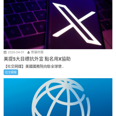
2026-04-01
熊猫时报
美提5大目標抗外宣 點名用X協助
【社交网媒】美國國務院向駐全球使...
社交網媒