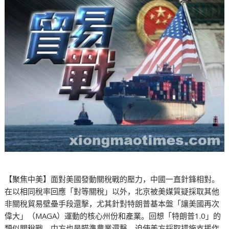
【聚焦中美】面對美國發動關稅戰的壓力，中國一直針鋒相對。
在以相同稅率回應「對等關稅」以外，北京被美媒質疑採取其他
非關稅貿易壁壘手段還擊，尤其針對特朗普基本盤「讓美國再次
偉大」（MAGA）運動的核心州份和產業。回想「特朗普1.0」的
類似關稅戰，中方也是瞄準農業還擊，迫使美方採取措施支援作