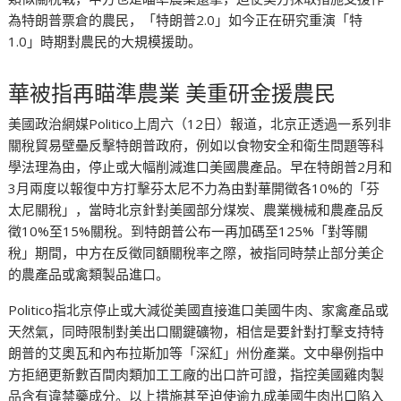
為特朗普票倉的農民，「特朗普2.0」如今正在研究重演「特
1.0」時期對農民的大規模援助。
華被指再瞄準農業 美重研金援農民
美國政治網媒Politico上周六（12日）報道，北京正透過一系列非
關稅貿易壁壘反擊特朗普政府，例如以食物安全和衛生問題等科
學法理為由，停止或大幅削減進口美國農產品。早在特朗普2月和
3月兩度以報復中方打擊芬太尼不力為由對華開徵各10%的「芬
太尼關稅」，當時北京針對美國部分煤炭、農業機械和農產品反
徵10%至15%關稅。到特朗普公布一再加碼至125%「對等關
稅」期間，中方在反徵同額關稅率之際，被指同時禁止部分美企
的農產品或禽類製品進口。
Politico指北京停止或大減從美國直接進口美國牛肉、家禽產品或
天然氣，同時限制對美出口關鍵礦物，相信是要針對打擊支持特
朗普的艾奧瓦和內布拉斯加等「深紅」州份產業。文中舉例指中
方拒絕更新數百間肉類加工工廠的出口許可證，指控美國雞肉製
品含有違禁藥成分。以上措施甚至迫使逾九成美國牛肉出口陷入