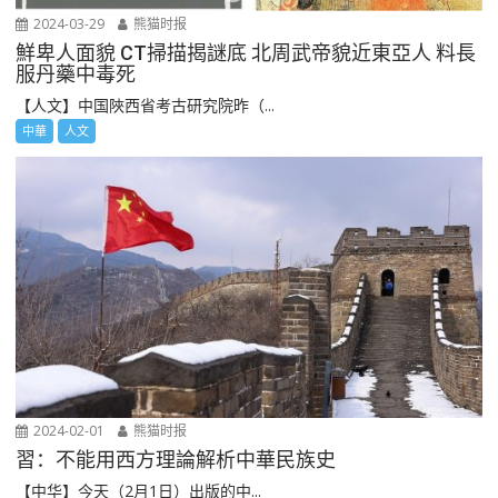
2024-03-29
熊猫时报
鮮卑人面貌 CT掃描揭謎底 北周武帝貌近東亞人 料長
服丹藥中毒死
【人文】中国陜西省考古研究院昨（...
中華
人文
2024-02-01
熊猫时报
習：不能用西方理論解析中華民族史
【中华】今天（2月1日）出版的中...