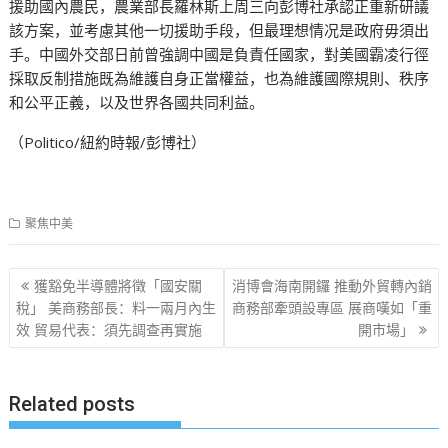
援助國內農民，農業部長羅林斯上周三向彭博社承認正重新研議
該方案，並考慮其他一切援助手段，但最理想情况是政府毋須出
手。中國外交部日前曾強調中國是負責任國家，對美國霸凌行徑
採取反制措施既為維護自身正當權益，也為維護國際規則、秩序
和公平正義，以及世界各國共同利益。
（Politico/紐約時報/彭博社）
聚焦中美
文
獲豁免半導體將徵「國安關
消博會海南開鑼 推動外貿轉內銷
章
稅」 美商務部長：料一兩月內生
商務部牽頭設專區 展商嘆如「重
效 貿易代表：須先調查再實施
開市場」
导
航
Related posts