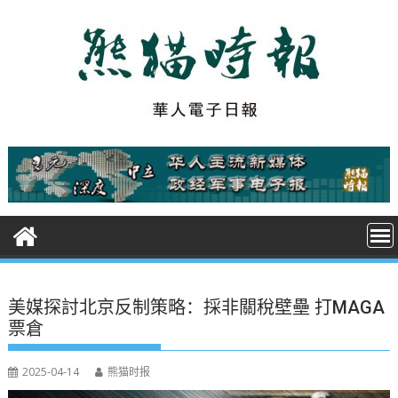
S
k
i
p
t
o
c
o
n
t
e
n
t
美媒探討北京反制策略：採非關稅壁壘 打MAGA
票倉
2025-04-14
熊猫时报