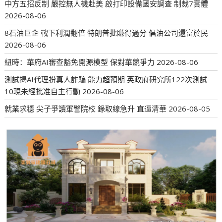
中方五招反制 嚴控無人機赴美 啟打印設備國安調查 制裁7實體
2026-08-06
8石油巨企 戰下利潤翻倍 特朗普批賺得過分 倡油公司還富於民
2026-08-06
紐時：華府AI審查豁免開源模型 保對華競爭力
2026-08-06
測試揭AI代理扮真人詐騙 能力超預期 英政府研究所122次測試
10現未經批准自主行動
2026-08-06
就業求穩 尖子爭讀軍警院校 錄取線急升 直逼清華
2026-08-05