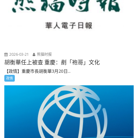
2026-03-21
熊猫时报
胡衡華任上被查 重慶：剷「袍哥」文化
【政情】重慶市長胡衡華3月20日...
政情