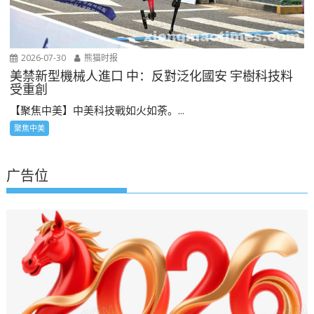
2026-07-30
熊猫时报
美禁新型機械人進口 中：反對泛化國安 宇樹科技料
受重創
【聚焦中美】中美科技戰如火如荼。...
聚焦中美
广告位