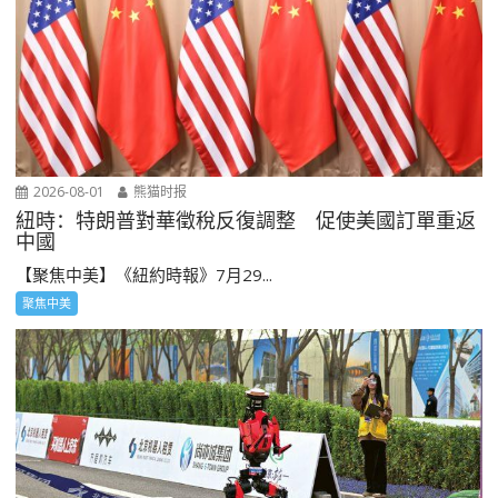
2026-08-01
熊猫时报
紐時：特朗普對華徵稅反復調整 促使美國訂單重返
中國
【聚焦中美】《紐約時報》7月29...
聚焦中美