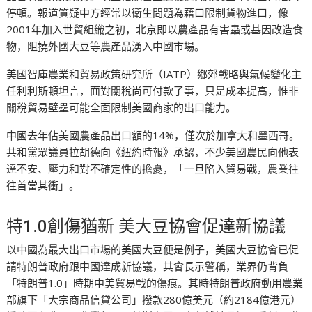
停頓。報道質疑中方經常以衛生問題為藉口限制貨物進口，像
2001年加入世貿組織之初，北京即以農產品有害蟲或基因改造食
物，阻撓外國大豆等農產品湧入中國市場。
美國智庫農業和貿易政策研究所（IATP）鄉郊戰略與氣候變化主
任利利斯頓坦言，面對關稅尚可付款了事，只是成本提高，惟非
關稅貿易壁壘可能全面限制美國商家的出口能力。
中國去年佔美國農產品出口額的14%，僅次於加拿大和墨西哥。
共和黨眾議員拉胡德向《紐約時報》承認，不少美國農民向他表
達不安、壓力和對不確定性的擔憂，「一旦陷入貿易戰，農業往
往首當其衝」。
特1.0創傷猶新 美大豆協會促達新協議
以中國為最大出口市場的美國大豆便是例子，美國大豆協會已促
請特朗普政府跟中國達成新協議，其會長示警稱，業界仍背負
「特朗普1.0」時期中美貿易戰的傷痕。其時特朗普政府動用農業
部旗下「大宗商品信貸公司」撥款280億美元（約2184億港元）