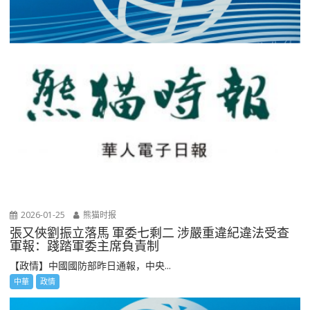
2026-01-25
熊猫时报
張又俠劉振立落馬 軍委七剩二 涉嚴重違紀違法受查
軍報：踐踏軍委主席負責制
【政情】中國國防部昨日通報，中央...
中華
政情