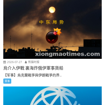
2026-07-27
熊猫时报
烏介入伊戰 裏海炸俄伊軍事貨船
【军事】烏克蘭戰爭與伊朗戰爭的界...
軍事