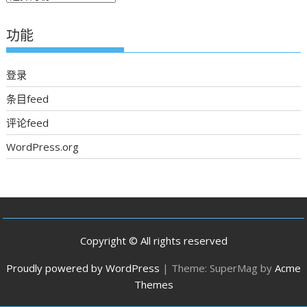
期
新
功能
聞
登录
条目feed
评论feed
WordPress.org
Copyright © All rights reserved
Proudly powered by WordPress
|
Theme: SuperMag by
Acme
Themes