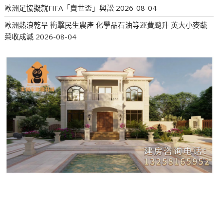
歐洲足協擬就FIFA「賣世盃」興訟
2026-08-04
歐洲熱浪乾旱 衝擊民生農產 化學品石油等運費飈升 英大小麥蔬
菜收成減
2026-08-04