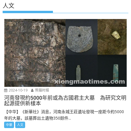
人文
2024-10-19
熊猫时报
河南發現約5000年前或為古國君主大墓 為研究文明
起源提供新樣本
【中华】《新華社》消息，河南永城王莊遺址發現一座距今約5000
年的大墓，該墓葬出土遺物350餘件...
中華
人文