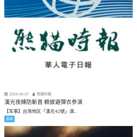
2026-08-07
熊猫时报
漢光夜練防斬首 賴披避彈衣參演
【军事】台灣地区「漢光42號」演...
軍事