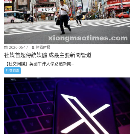
2026-06-17
熊猫时报
社媒首超傳統媒體 成最主要新聞管道
【社交网媒】英國牛津大學路透新聞...
社交網媒