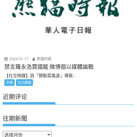
2026-01-17
熊猫时报
禁言羅永浩賈國龍 微博倡以媒體論戰
【社交网媒】因「預製菜風波」導致...
中華
社交網媒
近期评论
往期新聞
往