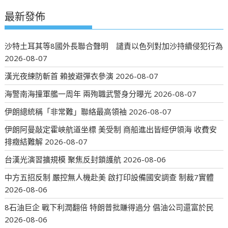
最新發佈
沙特土耳其等8國外長聯合聲明 譴責以色列對加沙持續侵犯行為
2026-08-07
漢光夜練防斬首 賴披避彈衣參演
2026-08-07
海警南海撞軍艦一周年 兩殉職武警身分曝光
2026-08-07
伊朗總統稱「非常難」聯絡最高領袖
2026-08-07
伊朗阿曼敲定霍峽航道坐標 美受制 商船進出皆經伊領海 收費安
排癥結難解
2026-08-07
台漢光演習擴規模 聚焦反封鎖護航
2026-08-06
中方五招反制 嚴控無人機赴美 啟打印設備國安調查 制裁7實體
2026-08-06
8石油巨企 戰下利潤翻倍 特朗普批賺得過分 倡油公司還富於民
2026-08-06