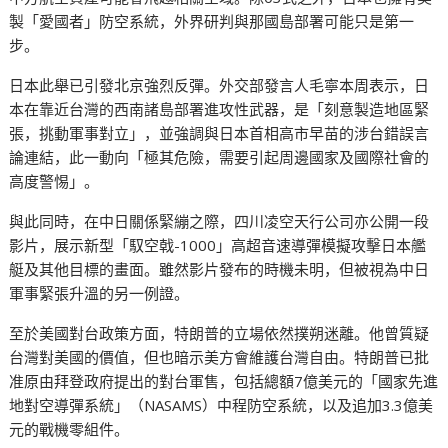
製「愛國者」防空系統，外界研判與那國島部署可能只是第一
步。
日本此舉已引發北京強烈反彈。外交部發言人毛寧本周表示，日
本在靠近台灣的西南諸島部署進攻性武器，是「刻意製造地區緊
張，挑動軍事對立」，並強調與日本首相高市早苗的涉台錯誤言
論連結，此一動向「極其危險，需要引起周邊國家及國際社會的
高度警惕」。
與此同時，在中日關係緊繃之際，四川凌空天行公司亦公開一段
影片，展示新型「馭空戟-1000」高超音速導彈模擬攻擊日本艦
艇及其他目標的畫面。雖然影片發布的時機未明，但被視為中日
軍事緊張升溫的另一例證。
至於美國對台政策方面，特朗普的立場依然撲朔迷離。他曾質疑
台灣對美國的價值，但也暗示美方會維護台灣自由。特朗普已批
准原由拜登政府提出的對台軍售，包括總額7億美元的「國家先進
地對空導彈系統」（NASAMS）中程防空系統，以及追加3.3億美
元的戰機零組件。