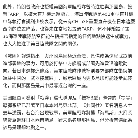
此外，特朗普政府也授權美國海軍陸戰隊暫時進駐與那國島，設
置FARP，以擴大直升機巡邏能力。海軍陸戰隊第462重型直升機
中隊執行官凱利少校表示，從未有CH-53E重型直升機在日本這麼
西南的位置降落，也從未在當地設置過FARP。這不僅驗證了第
36海軍陸戰隊航空群能在指揮官指定的任何地點快速生成戰力，
也大大推進了美日陸戰隊之間的關係。
《戰區》報道指出，與那國島因極近台灣，具備成為遠程武器前
進部署地的潛力，可用於打擊中方艦艇或部署先進雷達追蹤動
向。若日本選擇這條路，美軍陸戰隊作戰準則要求部隊在衝突前
進駐中國的「武器接戰區」，顯示區域內更多島嶼可能逐步武裝
化，而與那國島是其中最靠近台灣的一座。
美國陸軍可發射「戰斧」巡弋導彈及「標準6型」導彈的「提豐」
導彈系統已部署至日本本州島東北部。《共同社》匿名消息人士
去年透露，若台海出現戰事，美軍陸戰隊將攜「海馬斯」火箭系
統緊急進駐日本西南諸島。雖未點名與那國島，但分析普遍認為
該島是理想地點之一。