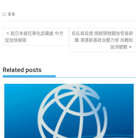
軍事
文
批日未披在華化武藏處 中方
烏反貪延燒 總統頭號親信受查辭
章
促加快銷毁
職 澤連斯基政治壓力增 烏戰和
談添變數
导
航
Related posts