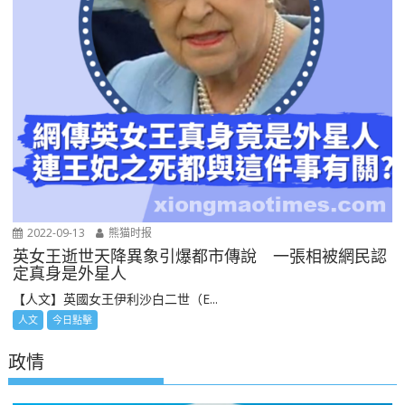
2022-09-13
熊猫时报
英女王逝世天降異象引爆都市傳說 一張相被網民認
定真身是外星人
【人文】英國女王伊利沙白二世（E...
人文
今日點擊
政情