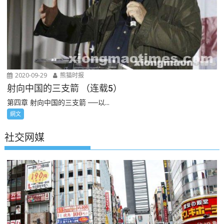
2020-09-29
熊猫时报
射向中国的三支箭 （连载5）
第四章 射向中国的三支箭 ──以...
網文
社交网媒