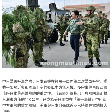
中日緊張升溫之際，日本戰機在短短一周內第二次緊急升空，攔
截一架飛近與那國島上空的疑似中方無人機。多宗事件再度凸顯
這座日本最西端島嶼的重要性。《戰區》網指出，與那國島距離
台灣東方僅約110公里，已成為美日同盟在「第一島鏈」中阻卻
中方軍勢的重要據點，美軍與日本自衛隊近期已持續在當地擴大
部署。