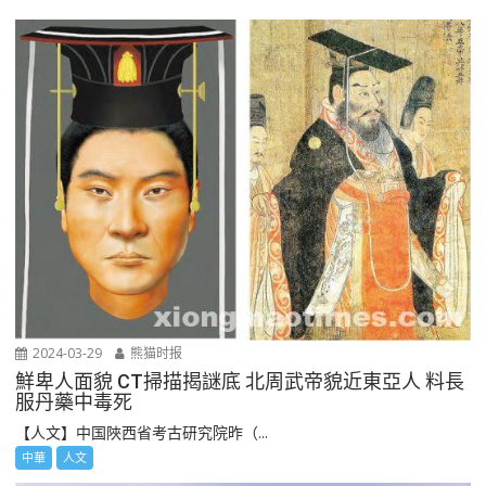
2024-03-29
熊猫时报
鮮卑人面貌 CT掃描揭謎底 北周武帝貌近東亞人 料長
服丹藥中毒死
【人文】中国陜西省考古研究院昨（...
中華
人文