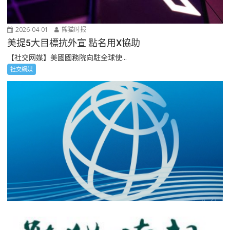
2026-04-01
熊猫时报
美提5大目標抗外宣 點名用X協助
【社交网媒】美國國務院向駐全球使...
社交網媒