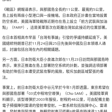
《戰區》網報道表示，與那國島全長約11公里、最寬約5公里，
島上設有兩座小型港口與一座機場。日本政府正計畫在當地設置
防空系統，美國海軍陸戰隊近期也在島上設立「前方武裝與加油
點」（FARP），這是美軍首次在距離台灣如此接近的位置部署。
在日本首相高市早苗「台灣有事論」引發的爭議持續延燒下，美
國總統特朗普已於11月24日與25日先後與中國及日本領導人通
話，討論包括台灣在內的相關議題。
另一方面，日本防衛大臣小泉進次郎在11月23日訪問與那國島時
表示，東京正推進在島上部署防空系統的計劃，並強調這項部署
有助於降低日本遭受武裝攻擊的風險，駁斥加劇區域緊張的看
法。
事實上，前日本防衛大臣中谷元早於今年1月即透露，東京希望在
與那國島部署「03式中程地空導彈」（Chu-SAM）。美國陸軍資
料顯示，該型導彈於2003年服役，射程約48公里，可由配備主動
電子掃描陣列雷達的發射車發射。一套系統包括指揮中心、雷達
車、發射車與裝填車，每輛發射車可搭載6枚最高時速達2.5馬赫