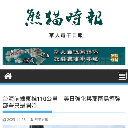
S
k
i
p
t
o
c
o
n
t
e
n
t
台海前線東推110公里 美日強化與那國島導彈
部署只是開始
2025-11-28
熊猫时报