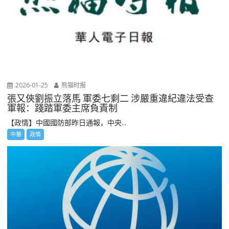
2026-01-25
熊猫时报
張又俠劉振立落馬 軍委七剩二 涉嚴重違紀違法受查
軍報：踐踏軍委主席負責制
【政情】中國國防部昨日通報，中央...
中華
政情