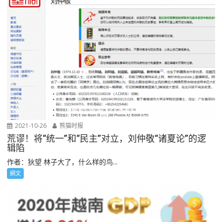
2021-10-26
熊猫时报
荒谬！将“统一”和“民主”对立，刘仲敬“诸夏论”的逻
辑陷
作者：狄望 林子大了，什么样的鸟...
網文