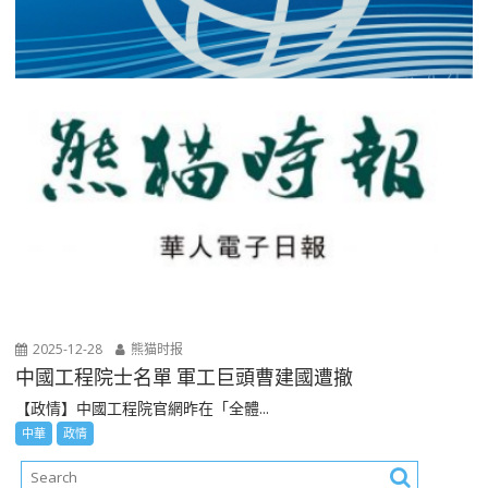
2025-12-28
熊猫时报
中國工程院士名單 軍工巨頭曹建國遭撤
【政情】中國工程院官網昨在「全體...
中華
政情