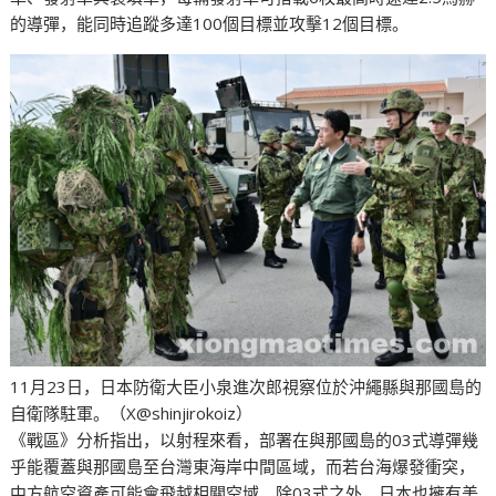
的導彈，能同時追蹤多達100個目標並攻擊12個目標。
11月23日，日本防衛大臣小泉進次郎視察位於沖繩縣與那國島的
自衛隊駐軍。（X@shinjirokoiz）
《戰區》分析指出，以射程來看，部署在與那國島的03式導彈幾
乎能覆蓋與那國島至台灣東海岸中間區域，而若台海爆發衝突，
中方航空資產可能會飛越相關空域。除03式之外，日本也擁有美