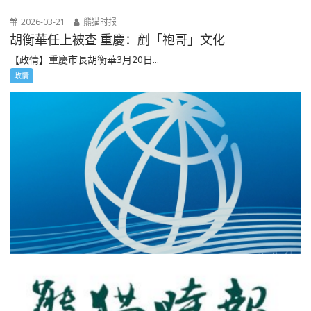
2026-03-21
熊猫时报
胡衡華任上被查 重慶：剷「袍哥」文化
【政情】重慶市長胡衡華3月20日...
政情