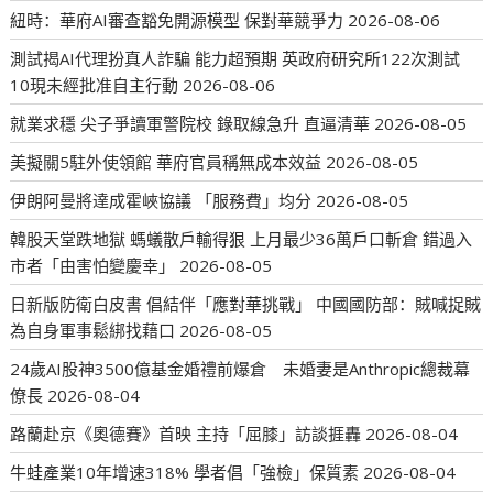
紐時：華府AI審查豁免開源模型 保對華競爭力
2026-08-06
測試揭AI代理扮真人詐騙 能力超預期 英政府研究所122次測試
10現未經批准自主行動
2026-08-06
就業求穩 尖子爭讀軍警院校 錄取線急升 直逼清華
2026-08-05
美擬關5駐外使領館 華府官員稱無成本效益
2026-08-05
伊朗阿曼將達成霍峽協議 「服務費」均分
2026-08-05
韓股天堂跌地獄 螞蟻散戶輸得狠 上月最少36萬戶口斬倉 錯過入
市者「由害怕變慶幸」
2026-08-05
日新版防衛白皮書 倡結伴「應對華挑戰」 中國國防部：賊喊捉賊
為自身軍事鬆綁找藉口
2026-08-05
24歲AI股神3500億基金婚禮前爆倉 未婚妻是Anthropic總裁幕
僚長
2026-08-04
路蘭赴京《奧德賽》首映 主持「屈膝」訪談捱轟
2026-08-04
牛蛙產業10年增速318% 學者倡「強檢」保質素
2026-08-04