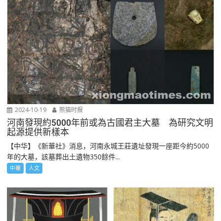
2024-10-19
熊猫时报
河南發現約5000年前或為古國君主大墓 為研究文明
起源提供新樣本
【中华】《新華社》消息，河南永城王莊遺址發現一座距今約5000
年的大墓，該墓葬出土遺物350餘件...
中華
人文