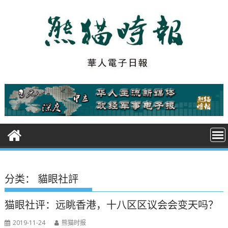
S
k
i
p
t
o
c
o
n
t
e
n
t
分类：
貓眼社評
猫眼社评：远眺香港，十八区区议会会变天吗？
2019-11-24
熊猫时报