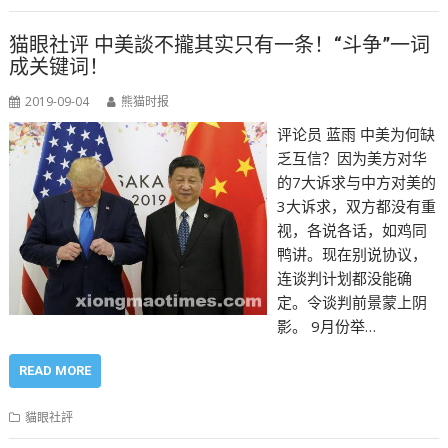
猫眼社评 中美談不攏其实只有一条！“斗争”一词
成关键词！
2019-09-04
熊猫时报
评论员 蓝雨 中美为何缺
乏互信？因为美方对华
的7大诉求与中方对美的
3大诉求，双方都没有重
视，各说各话，如鸡同
鸭讲。现在别说协议，
连谈判计划都没能确
定。令谈判前景蒙上阴
影。 9月份举…
READ MORE
貓眼社評