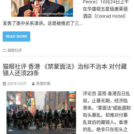
Pence）10月24日上午
在华盛顿五星级康莱德
酒店（Conrad Hotel）
发表了美中关系演讲。这是被推迟了三…
READ MORE
貓眼社評
猫眼社评 香港 《禁蒙面法》治标不治本 对付藏
镜人还须23条
2019-10-07
熊猫时报
评论员 蓝雨 香港百日乱
局，止暴无期，经济陷
萧条。“蒙面法”或能遏制
街头暴乱，却难对付暴
乱背后的藏镜人。香港
的乱，绝非只在街头之