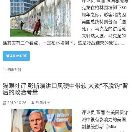
评论员 蓝雨 法国总统马
克龙在柏林围墙倒下30
周年之际，形容北约因
美国总统特朗普而「脑
死」。马克龙的讲话惹
来轩然大波。马克龙的
话其实有二个看点，一是柏林墙倒下，这是冷战结束的象征，…
READ MORE
貓眼社評
猫眼社评 彭斯演讲口风硬中带软 大谈“不脱钩”背
后的政治考量
2019-10-26
熊猫时报
评论员 蓝雨 在美国保守
派中很有影响力的美国
副总统彭斯（Mike