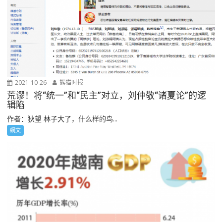
2021-10-26
熊猫时报
荒谬！将“统一”和“民主”对立，刘仲敬“诸夏论”的逻
辑陷
作者：狄望 林子大了，什么样的鸟...
網文