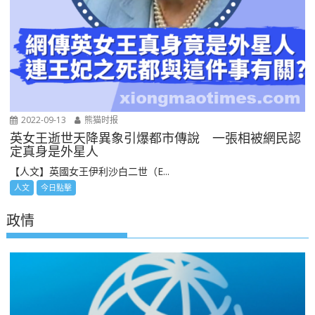
2022-09-13
熊猫时报
英女王逝世天降異象引爆都市傳說 一張相被網民認
定真身是外星人
【人文】英國女王伊利沙白二世（E...
人文
今日點擊
政情