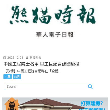
2025-12-28
熊猫时报
中國工程院士名單 軍工巨頭曹建國遭撤
【政情】中國工程院官網昨在「全體...
中華
政情