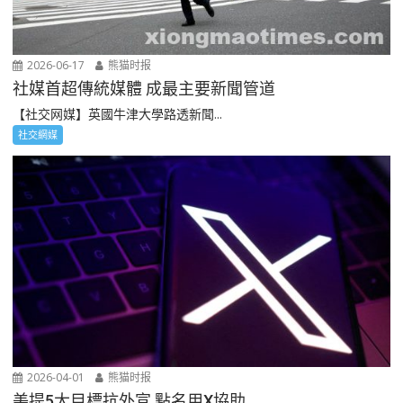
2026-06-17
熊猫时报
社媒首超傳統媒體 成最主要新聞管道
【社交网媒】英國牛津大學路透新聞...
社交網媒
2026-04-01
熊猫时报
美提5大目標抗外宣 點名用X協助