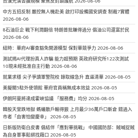
台漢光演習擴規模 聚焦反封鎖護航
2026-08-06
中方五招反制 嚴控無人機赴美 啟打印設備國安調查 制裁7實體
2026-08-06
8石油巨企 戰下利潤翻倍 特朗普批賺得過分 倡油公司還富於民
2026-08-06
紐時：華府AI審查豁免開源模型 保對華競爭力
2026-08-06
測試揭AI代理扮真人詐騙 能力超預期 英政府研究所122次測試
10現未經批准自主行動
2026-08-06
就業求穩 尖子爭讀軍警院校 錄取線急升 直逼清華
2026-08-05
美擬關5駐外使領館 華府官員稱無成本效益
2026-08-05
伊朗阿曼將達成霍峽協議 「服務費」均分
2026-08-05
韓股天堂跌地獄 螞蟻散戶輸得狠 上月最少36萬戶口斬倉 錯過入
市者「由害怕變慶幸」
2026-08-05
日新版防衛白皮書 倡結伴「應對華挑戰」 中國國防部：賊喊捉賊
為自身軍事鬆綁找藉口
2026-08-05