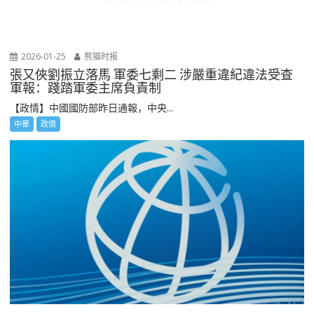
2026-01-25
熊猫时报
張又俠劉振立落馬 軍委七剩二 涉嚴重違紀違法受查
軍報：踐踏軍委主席負責制
【政情】中國國防部昨日通報，中央...
中華
政情