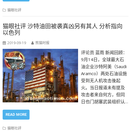
貓眼社評
猫眼社评 沙特油田被袭真凶另有其人 分析指向
以色列
2019-09-19
熊猫时报
评论员 蓝雨 新闻回顾：
9月14日，全球最大石
油企业沙特阿美（Saudi
Aramco）两处石油设施
受到无人机攻击後起
火。当日报道未有提及
攻击者来自何方，但同
日也门胡塞武装组织认…
READ MORE
貓眼社評