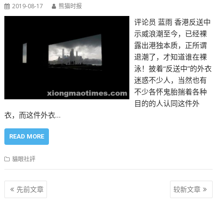
2019-08-17
熊猫时报
评论员 蓝雨 香港反送中
示威浪潮至今，已经裸
露出港独本质，正所谓
退潮了，才知道谁在裸
泳！披着“反送中”的外衣
迷惑不少人，当然也有
不少各怀鬼胎揣着各种
目的的人认同这件外
衣，而这件外衣…
READ MORE
貓眼社評
文
先前文章
较新文章
章
导