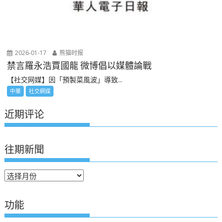
2026-01-17
熊猫时报
禁言羅永浩賈國龍 微博倡以媒體論戰
【社交网媒】因「預製菜風波」導致...
中華
社交網媒
近期评论
往期新聞
往
期
新
功能
聞