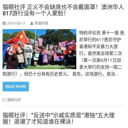
猫眼社评 正义不会缺席也不会戴面罩！澳洲华人
817游行没有一个人蒙脸！
2019-08-17
熊猫时报
特約评论员 萧十一狼 悉
尼举行的817悉尼守护
香港和平反暴力大游
行，虽然是全球第二次
（第一次是8月11日加
拿大举行的支持一国二
制游行），但仍十分具有历史意义。 首先，这场游行，是没…
READ MORE
貓眼社評
猫眼社评：“反送中”示威实质是“港独”五大理
据！退潮了才知道谁在裸泳！