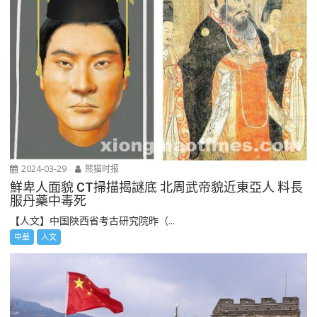
2024-03-29
熊猫时报
鮮卑人面貌 CT掃描揭謎底 北周武帝貌近東亞人 料長
服丹藥中毒死
【人文】中国陜西省考古研究院昨（...
中華
人文