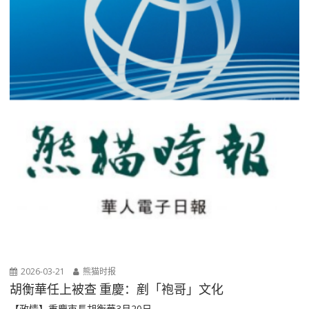
2026-03-21
熊猫时报
胡衡華任上被查 重慶：剷「袍哥」文化
【政情】重慶市長胡衡華3月20日...