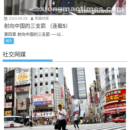
2020-09-29
熊猫时报
射向中国的三支箭 （连载5）
第四章 射向中国的三支箭 ──以...
網文
社交网媒