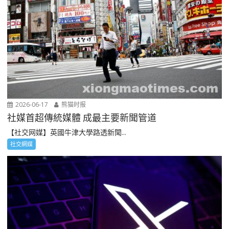
2026-06-17
熊猫时报
社媒首超傳統媒體 成最主要新聞管道
【社交网媒】英國牛津大學路透新聞...
社交網媒