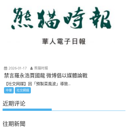
2026-01-17
熊猫时报
禁言羅永浩賈國龍 微博倡以媒體論戰
【社交网媒】因「預製菜風波」導致...
中華
社交網媒
近期评论
往期新聞