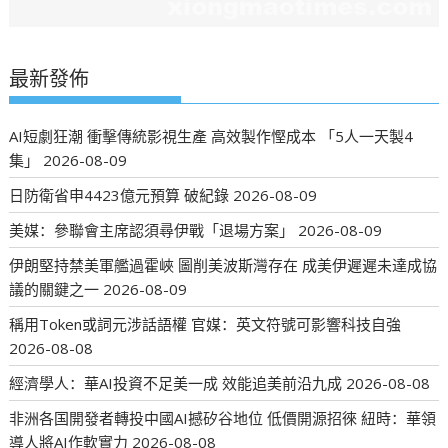
最新發佈
AI短劇狂潮 衝擊傳統影視生產 高效製作慳成本 「5人一天製4
集」
2026-08-09
日防衛省申4423億元預算 破紀錄
2026-08-09
美媒：參聯會主席認須尋伊戰「退場方案」
2026-08-09
伊朗堅持禁美軍艦過霍峽 圖削美波斯灣存在 成美伊遲遲未達成協
議的關鍵之一
2026-08-09
稱用Token或詞元涉話語權 官媒：英文符號可影響科技自強
2026-08-08
經濟學人：華AI投資不足美一成 效能追美前沿九成
2026-08-08
非洲各国開發者轉投中國AI撼矽谷地位 低價開源招徠 紐時：華領
導人將AI作軟實力
2026-08-08