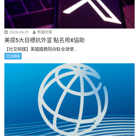
2026-04-01
熊猫时报
美提5大目標抗外宣 點名用X協助
【社交网媒】美國國務院向駐全球使...
社交網媒