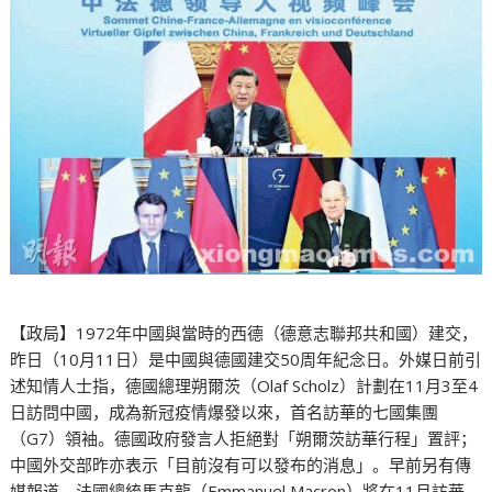
【政局】1972年中國與當時的西德（德意志聯邦共和國）建交，
昨日（10月11日）是中國與德國建交50周年紀念日。外媒日前引
述知情人士指，德國總理朔爾茨（Olaf Scholz）計劃在11月3至4
日訪問中國，成為新冠疫情爆發以來，首名訪華的七國集團
（G7）領袖。德國政府發言人拒絕對「朔爾茨訪華行程」置評；
中國外交部昨亦表示「目前沒有可以發布的消息」。早前另有傳
媒報道，法國總統馬克龍（Emmanuel Macron）將在11月訪華。