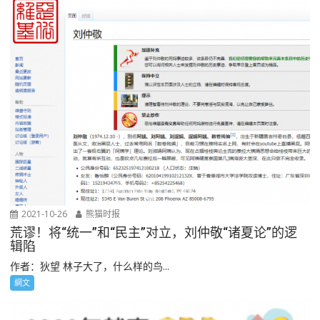
2021-10-26
熊猫时报
荒谬！将“统一”和“民主”对立，刘仲敬“诸夏论”的逻
辑陷
作者：狄望 林子大了，什么样的鸟...
網文