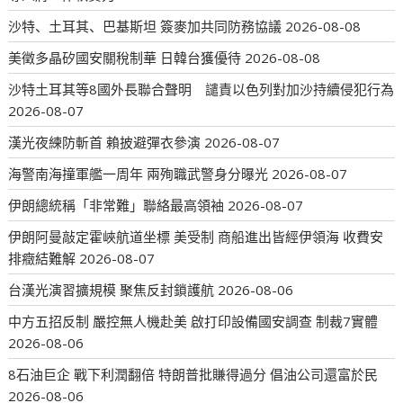
沙特、土耳其、巴基斯坦 簽麥加共同防務協議
2026-08-08
美徵多晶矽國安關稅制華 日韓台獲優待
2026-08-08
沙特土耳其等8國外長聯合聲明 譴責以色列對加沙持續侵犯行為
2026-08-07
漢光夜練防斬首 賴披避彈衣參演
2026-08-07
海警南海撞軍艦一周年 兩殉職武警身分曝光
2026-08-07
伊朗總統稱「非常難」聯絡最高領袖
2026-08-07
伊朗阿曼敲定霍峽航道坐標 美受制 商船進出皆經伊領海 收費安
排癥結難解
2026-08-07
台漢光演習擴規模 聚焦反封鎖護航
2026-08-06
中方五招反制 嚴控無人機赴美 啟打印設備國安調查 制裁7實體
2026-08-06
8石油巨企 戰下利潤翻倍 特朗普批賺得過分 倡油公司還富於民
2026-08-06