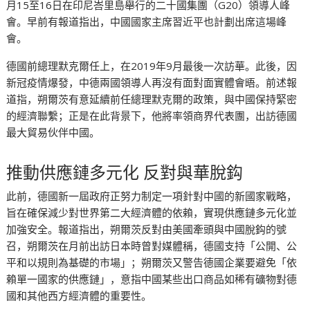
月15至16日在印尼峇里島舉行的二十國集團（G20）領導人峰
會。早前有報道指出，中國國家主席習近平也計劃出席這場峰
會。
德國前總理默克爾任上，在2019年9月最後一次訪華。此後，因
新冠疫情爆發，中德兩國領導人再沒有面對面實體會晤。前述報
道指，朔爾茨有意延續前任總理默克爾的政策，與中國保持緊密
的經濟聯繫；正是在此背景下，他將率領商界代表團，出訪德國
最大貿易伙伴中國。
推動供應鏈多元化 反對與華脫鈎
此前，德國新一屆政府正努力制定一項針對中國的新國家戰略，
旨在確保減少對世界第二大經濟體的依賴，實現供應鏈多元化並
加強安全。報道指出，朔爾茨反對由美國牽頭與中國脫鈎的號
召，朔爾茨在月前出訪日本時曾對媒體稱，德國支持「公開、公
平和以規則為基礎的市場」；朔爾茨又警告德國企業要避免「依
賴單一國家的供應鏈」，意指中國某些出口商品如稀有礦物對德
國和其他西方經濟體的重要性。