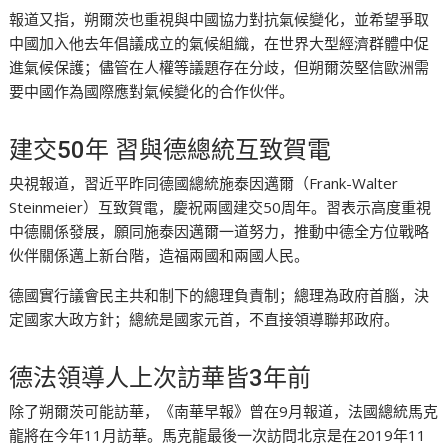
報道又指，朔爾茨也重視與中國協力對抗氣候變化，並希望爭取
中國加入他去年倡議成立的氣候組織，在世界大型經濟群體中促
進氣候保護；儘管在人權等議題存在分歧，但朔爾茨堅信歐洲需
要中國作為國際應對氣候變化的合作伙伴。
建交50年 習與德總統互致賀電
央視報道，習近平昨同德國總統施泰因邁爾（Frank-Walter
Steinmeier）互致賀電，慶祝兩國建交50周年。習表示高度重視
中德關係發展，願同施泰因邁爾一道努力，推動中德全方位戰略
伙伴關係邁上新台階，造福兩國和兩國人民。
德國實行議會民主共和制下的總理負責制；總理為政府首腦，決
定國家大政方針；總統是國家元首，不直接領導聯邦政府。
德法領導人上次訪華皆3年前
除了朔爾茨可能訪華，《南華早報》曾在9月報道，法國總統馬克
龍將在今年11月訪華。馬克龍最後一次訪問北京是在2019年11