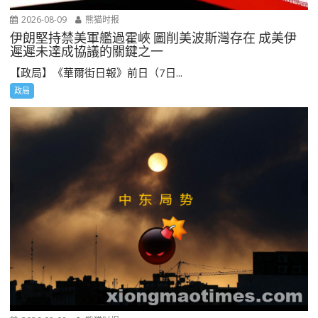
2026-08-09
熊猫时报
伊朗堅持禁美軍艦過霍峽 圖削美波斯灣存在 成美伊
遲遲未達成協議的關鍵之一
【政局】《華爾街日報》前日（7日...
政局