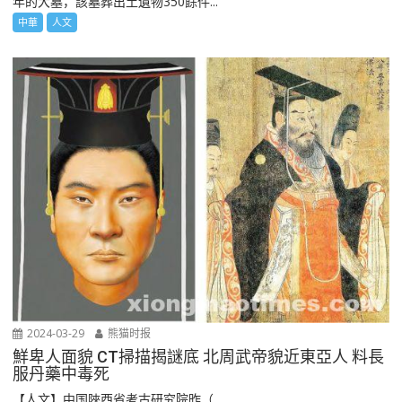
年的大墓，該墓葬出土遺物350餘件...
中華
人文
2024-03-29
熊猫时报
鮮卑人面貌 CT掃描揭謎底 北周武帝貌近東亞人 料長
服丹藥中毒死
【人文】中国陜西省考古研究院昨（...