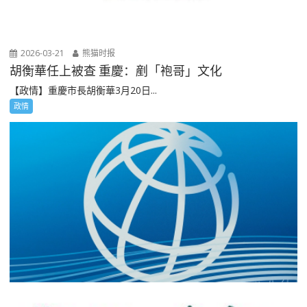
2026-03-21
熊猫时报
胡衡華任上被查 重慶：剷「袍哥」文化
【政情】重慶市長胡衡華3月20日...
政情