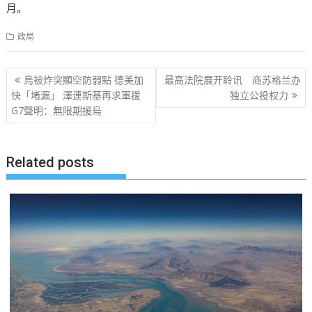
月。
政局
文
烏被炸突顯空防弱點 德美加
最高法院展开聆讯 商苏格兰办
章
快「堵漏」 澤連斯基再求軍援
独立公投权力
G7聲明：無限期援烏
导
航
Related posts