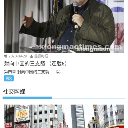
2020-09-29
熊猫时报
射向中国的三支箭 （连载5）
第四章 射向中国的三支箭 ──以...
網文
社交网媒