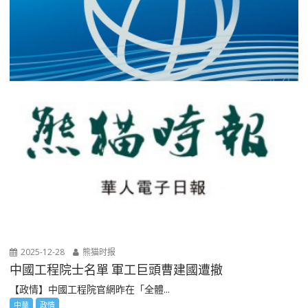
2025-12-28
熊猫时报
中國工程院士名單 軍工巨頭曹建國遭撤
【政情】中國工程院官網昨在「全體...
中華
政情