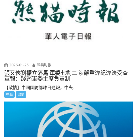
2026-01-25
熊猫时报
張又俠劉振立落馬 軍委七剩二 涉嚴重違紀違法受查
軍報：踐踏軍委主席負責制
【政情】中國國防部昨日通報，中央...
中華
政情