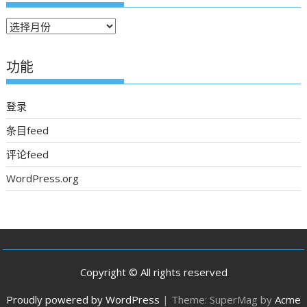
往
期
新
功能
聞
登录
条目feed
评论feed
WordPress.org
Copyright © All rights reserved
Proudly powered by WordPress
|
Theme: SuperMag by
Acme