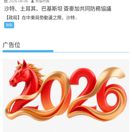
2026-08-08
熊猫时报
沙特、土耳其、巴基斯坦 簽麥加共同防務協議
【政局】在中東局勢動盪之際，沙特...
政局
广告位