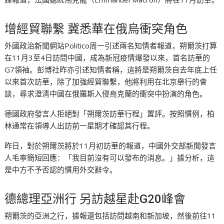
增經貿聯繫 冀悉華在俄烏衝突角色
外國政治新聞網站Politico周一引述兩名知情者報道，朔爾茨打算
在11月3至4日訪問中國，成為新冠疫情爆發以來，首名訪華的
G7領袖。彭博社昨亦引述知情者稱，這將是朔爾茨自去年底上任
以來首次訪華，除了加強經貿聯繫，他將利用在北京舉行的會
談，尋求澄清中國在俄羅斯入侵烏克蘭的衝突中扮演的角色。
德國政府發言人拒絕對「朔爾茨訪華行程」置評。按照慣例，柏
林通常在領導人出訪前一星期才確認其行程。
昨日，對於朔爾茨將於11月初訪華的報道，中國外交部新聞發言
人毛寧簡短回應：「我目前沒有可以發布的消息。」據分析，這
是中方不予否認的慣用外交辭令。
德總理亞洲行 另訪越星赴G20峰會
朔爾茨的亞洲之行，據報還包括訪問越南和新加坡，然後前往11