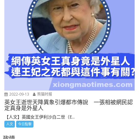
2022-09-13
熊猫时报
英女王逝世天降異象引爆都市傳說 一張相被網民認
定真身是外星人
【人文】英國女王伊利沙白二世（E...
人文
今日點擊
政情