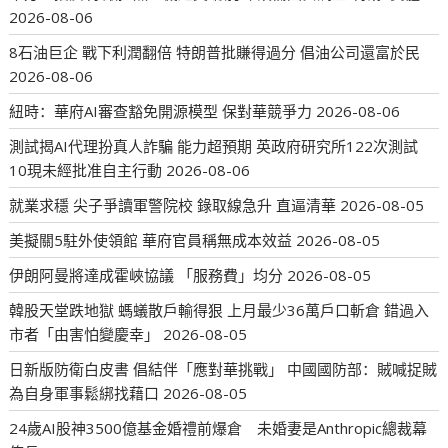
2026-08-06
8石油巨企 戰下利潤翻倍 特朗普批賺得過分 倡油公司還富於民
2026-08-06
紐時：華府AI審查豁免開源模型 保對華競爭力
2026-08-06
測試揭AI代理扮真人詐騙 能力超預期 英政府研究所122次測試
10現未經批准自主行動
2026-08-06
就業求穩 尖子爭讀軍警院校 錄取線急升 直逼清華
2026-08-05
美擬關5駐外使領館 華府官員稱無成本效益
2026-08-05
伊朗阿曼將達成霍峽協議 「服務費」均分
2026-08-05
韓股天堂跌地獄 螞蟻散戶輸得狠 上月最少36萬戶口斬倉 錯過入
市者「由害怕變慶幸」
2026-08-05
日新版防衛白皮書 倡結伴「應對華挑戰」 中國國防部：賊喊捉賊
為自身軍事鬆綁找藉口
2026-08-05
24歲AI股神3500億基金婚禮前爆倉 未婚妻是Anthropic總裁幕