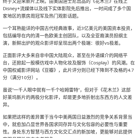
终于又迎来新片上映。由美国迪士尼出品的《花木兰》在线上
Disney+流媒体以及线下实体影院先后推出，一时间成了多个国
家地区的票房周冠军及热门观影话题。
一个耳熟能详的中国古代经典故事，近3亿美元的美国资本投资，
包括编导在内的清一色欧美主创团队，以及全亚裔演员担纲主
演，新鲜出炉的观众影评却呈现出两个极端：很好vs极差。
正面影评大多来自非中国大陆观众，甚至在外语媒介的网络平
台，还掀起一股模仿戏中人物化妆及服饰（Cosplay）的风潮。在
中国权威影评网站《豆瓣》，此片评分则已经下降到不及格的4.7
分（满分10分）。
虽说“一千人眼中就有一千个哈姆雷特”，但对于《花木兰》这部
好莱坞新片的两极分化影评，却是更多地折射出东西方的人文差
异。
如果把这样的差异置于当今中美两国日益激烈的竞争关系背景当
中，就愈加凸显世界各国求同存异与文化包容的必要性与重要
性。身处东方智慧与西方文化交汇点的新加坡，更能够对此提供