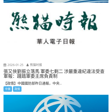
2026-01-25
熊猫时报
張又俠劉振立落馬 軍委七剩二 涉嚴重違紀違法受查
軍報：踐踏軍委主席負責制
【政情】中國國防部昨日通報，中央...
中華
政情