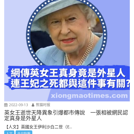
2022-09-13
熊猫时报
英女王逝世天降異象引爆都市傳說 一張相被網民認
定真身是外星人
【人文】英國女王伊利沙白二世（E...
人文
今日點擊