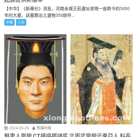
【中华】《新華社》消息，河南永城王莊遺址發現一座距今約5000
年的大墓，該墓葬出土遺物350餘件...
中華
人文
2024-03-29
熊猫时报
鮮卑人面貌 CT掃描揭謎底 北周武帝貌近東亞人 料長