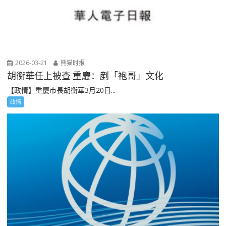
2026-03-21
熊猫时报
胡衡華任上被查 重慶：剷「袍哥」文化
【政情】重慶市長胡衡華3月20日...
政情