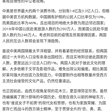
客观且理性的中立者视角。
中美是世界最大的两个消费市场，分别有14亿及3.3亿人口，但根
据中美官方机构数据，中国拥有护照的公民人口比率仅为10%，
而美国此比率为46%，且出境目的地绝大多数为周边邻近国家；
2018年中国公民赴美旅游人数约为290万人，而美国公民赴华旅
游人数约为248万人。考虑到目前的疫情及贸易摩擦因素，两国
人民的互访人数将会呈现下滑趋势。
虽说中美两国隔着太平洋相望，并有着紧密的经贸联系，但两国
超过一大半的人口没有亲身出国经历，而且实地到访彼此国家的
人数，更是远远少过总人口的1%。两国人民对于彼此文化的理
解，大多依赖于文学及影视作品，难免出现认知偏差。相比美国
好莱坞强大的创造力及制造力，中国要制作出相等数量并受西方
主流社会接受的文化产品，仍然任重道远。
也正因如此，由西方视角呈现的花木兰，更显得弥足珍贵。虽然
改编偏离了原汁原味的中国历史，但是在很久以前的神秘东方，
也有“谁说女子不如男”的现代女权思想，也有为家族荣耀、为国
家存亡而战斗的西方骑士精神，至于贯穿全片的“忠、勇、真、