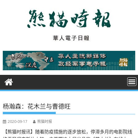
S
k
i
p
t
o
c
o
n
t
e
n
t
杨瀚森：花木兰与曹德旺
2020-09-17
熊猫时报
【熊猫时报讯】随着防疫措施的逐步放松，停滞多月的电影院线