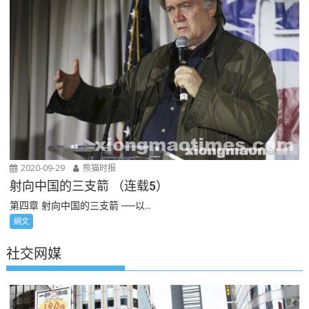
2020-09-29
熊猫时报
射向中国的三支箭 （连载5）
第四章 射向中国的三支箭 ──以...
網文
社交网媒