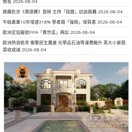
僚長
2026-08-04
路蘭赴京《奧德賽》首映 主持「屈膝」訪談捱轟
2026-08-04
牛蛙產業10年增速318% 學者倡「強檢」保質素
2026-08-04
歐洲足協擬就FIFA「賣世盃」興訟
2026-08-04
歐洲熱浪乾旱 衝擊民生農產 化學品石油等運費飈升 英大小麥蔬
菜收成減
2026-08-04