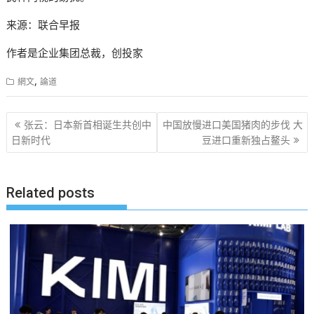
来源：联合早报
作者是企业集团总裁，创投家
,
網文
論道
文
张云：日本新首相诞生共创中
中国放慢进口美国猪肉的步伐 大
章
日新时代
豆进口重新独占鳌头
导
航
Related posts