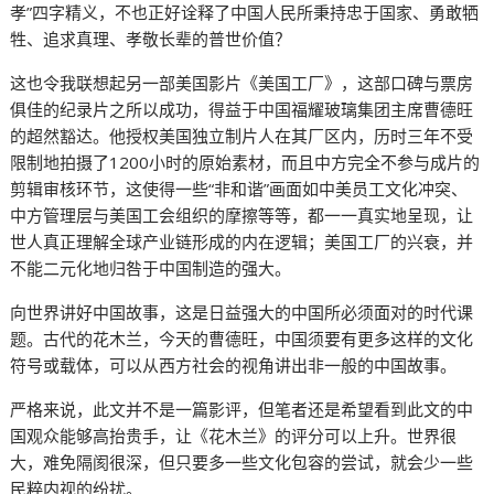
孝”四字精义，不也正好诠释了中国人民所秉持忠于国家、勇敢牺
牲、追求真理、孝敬长辈的普世价值？
这也令我联想起另一部美国影片《美国工厂》，这部口碑与票房
俱佳的纪录片之所以成功，得益于中国福耀玻璃集团主席曹德旺
的超然豁达。他授权美国独立制片人在其厂区内，历时三年不受
限制地拍摄了1200小时的原始素材，而且中方完全不参与成片的
剪辑审核环节，这使得一些“非和谐”画面如中美员工文化冲突、
中方管理层与美国工会组织的摩擦等等，都一一真实地呈现，让
世人真正理解全球产业链形成的内在逻辑；美国工厂的兴衰，并
不能二元化地归咎于中国制造的强大。
向世界讲好中国故事，这是日益强大的中国所必须面对的时代课
题。古代的花木兰，今天的曹德旺，中国须要有更多这样的文化
符号或载体，可以从西方社会的视角讲出非一般的中国故事。
严格来说，此文并不是一篇影评，但笔者还是希望看到此文的中
国观众能够高抬贵手，让《花木兰》的评分可以上升。世界很
大，难免隔阂很深，但只要多一些文化包容的尝试，就会少一些
民粹内视的纷扰。