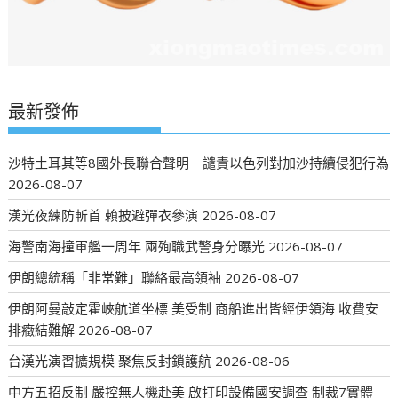
最新發佈
沙特土耳其等8國外長聯合聲明 譴責以色列對加沙持續侵犯行為
2026-08-07
漢光夜練防斬首 賴披避彈衣參演
2026-08-07
海警南海撞軍艦一周年 兩殉職武警身分曝光
2026-08-07
伊朗總統稱「非常難」聯絡最高領袖
2026-08-07
伊朗阿曼敲定霍峽航道坐標 美受制 商船進出皆經伊領海 收費安
排癥結難解
2026-08-07
台漢光演習擴規模 聚焦反封鎖護航
2026-08-06
中方五招反制 嚴控無人機赴美 啟打印設備國安調查 制裁7實體