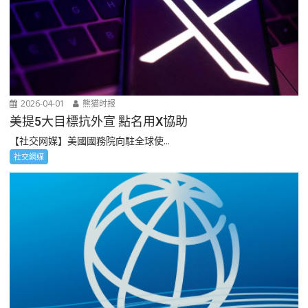
2026-04-01
熊猫时报
美提5大目標抗外宣 點名用X協助
【社交网媒】美國國務院向駐全球使...
社交網媒