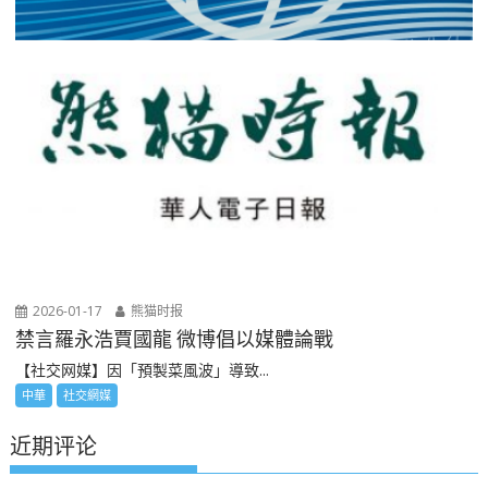
2026-01-17
熊猫时报
禁言羅永浩賈國龍 微博倡以媒體論戰
【社交网媒】因「預製菜風波」導致...
中華
社交網媒
近期评论