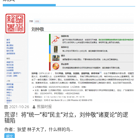
2021-10-26
熊猫时报
荒谬！将“统一”和“民主”对立，刘仲敬“诸夏论”的逻
辑陷
作者：狄望 林子大了，什么样的鸟...
網文