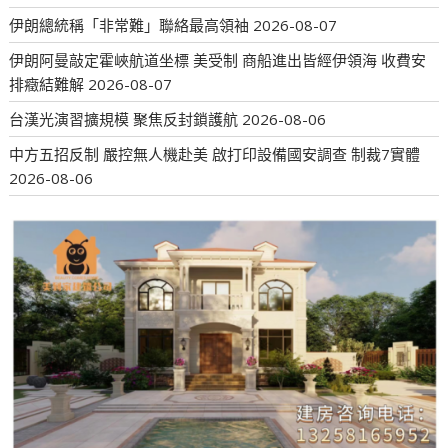
伊朗總統稱「非常難」聯絡最高領袖
2026-08-07
伊朗阿曼敲定霍峽航道坐標 美受制 商船進出皆經伊領海 收費安
排癥結難解
2026-08-07
台漢光演習擴規模 聚焦反封鎖護航
2026-08-06
中方五招反制 嚴控無人機赴美 啟打印設備國安調查 制裁7實體
2026-08-06