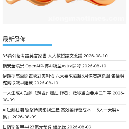
最新發佈
35萬公帑考證莫言家世 人大教授論文惹議
2026-08-10
稱安全隱患 OpenAI叫停AI模型Astra開發
2026-08-10
伊朗提高重開霍峽對美叫價 六大要求超越6月備忘錄範圍 包括明
確索取戰爭賠款
2026-08-10
一人生成AI短劇《歸墟》爆紅 作者：幾秒畫面要用二千字
2026-
08-09
AI短劇狂潮 衝擊傳統影視生產 高效製作慳成本 「5人一天製4
集」
2026-08-09
日防衛省申4423億元預算 破紀錄
2026-08-09