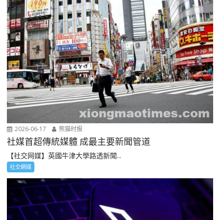
2026-06-17
熊猫时报
社媒首超傳統媒體 成最主要新聞管道
【社交网媒】英國牛津大學路透新聞...
社交網媒