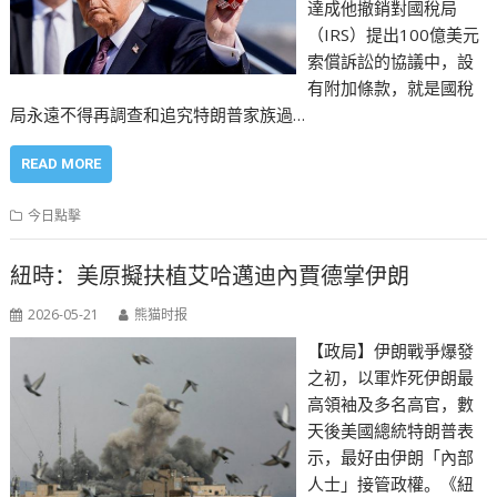
達成他撤銷對國稅局
（IRS）提出100億美元
索償訴訟的協議中，設
有附加條款，就是國稅
局永遠不得再調查和追究特朗普家族過…
READ MORE
今日點擊
紐時：美原擬扶植艾哈邁迪內賈德掌伊朗
2026-05-21
熊猫时报
【政局】伊朗戰爭爆發
之初，以軍炸死伊朗最
高領袖及多名高官，數
天後美國總統特朗普表
示，最好由伊朗「內部
人士」接管政權。《紐