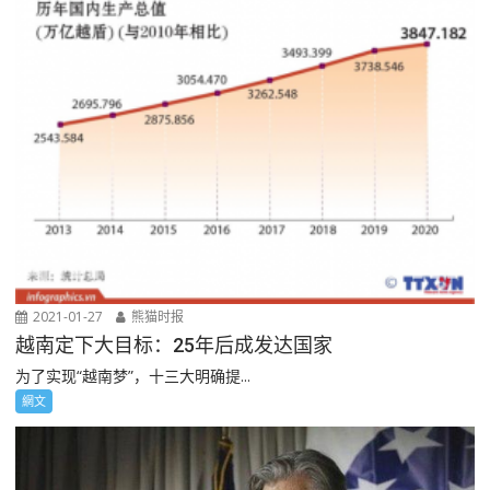
2021-01-27
熊猫时报
越南定下大目标：25年后成发达国家
为了实现“越南梦”，十三大明确提...
網文