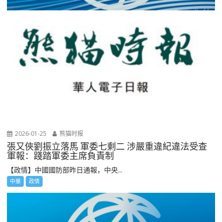
2026-01-25
熊猫时报
張又俠劉振立落馬 軍委七剩二 涉嚴重違紀違法受查
軍報：踐踏軍委主席負責制
【政情】中國國防部昨日通報，中央...
中華
政情