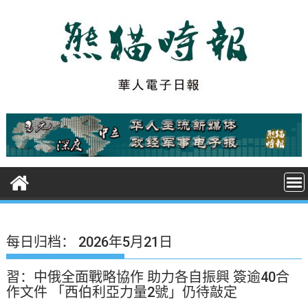
S
k
i
p
t
o
c
o
n
t
e
n
t
每日归档：
2026年5月21日
習：中俄全面戰略協作 助力各自振興 簽逾40合
作文件 「西伯利亞力量2號」仍待敲定