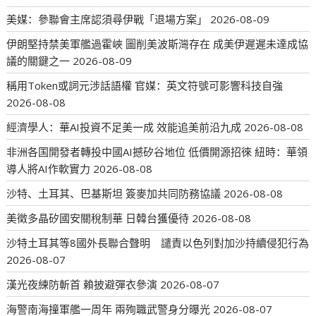
美媒：參聯會主席認須尋伊戰「退場方案」
2026-08-09
伊朗堅持禁美軍艦過霍峽 圖削美波斯灣存在 成美伊遲遲未達成協
議的關鍵之一
2026-08-09
稱用Token或詞元涉話語權 官媒：英文符號可影響科技自強
2026-08-08
經濟學人：華AI投資不足美一成 效能追美前沿九成
2026-08-08
非洲各国開發者轉投中國AI撼矽谷地位 低價開源招徠 紐時：華領
導人將AI作軟實力
2026-08-08
沙特、土耳其、巴基斯坦 簽麥加共同防務協議
2026-08-08
美徵多晶矽國安關稅制華 日韓台獲優待
2026-08-08
沙特土耳其等8國外長聯合聲明 譴責以色列對加沙持續侵犯行為
2026-08-07
漢光夜練防斬首 賴披避彈衣參演
2026-08-07
海警南海撞軍艦一周年 兩殉職武警身分曝光
2026-08-07