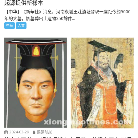
起源提供新樣本
【中华】《新華社》消息，河南永城王莊遺址發現一座距今約5000
年的大墓，該墓葬出土遺物350餘件...
中華
人文
2024-03-29
熊猫时报