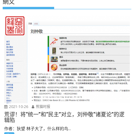
網文
2021-10-26
熊猫时报
荒谬！将“统一”和“民主”对立，刘仲敬“诸夏论”的逻
辑陷
作者：狄望 林子大了，什么样的鸟...