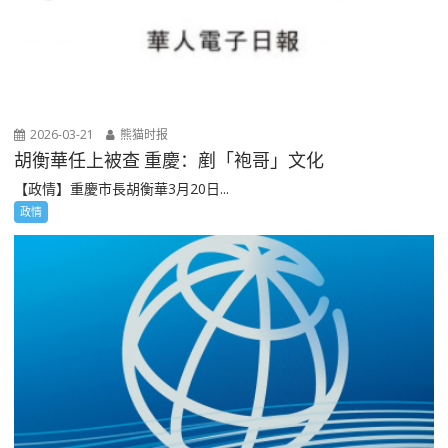
2026-03-21
熊猫时报
胡衡華任上被查 重慶：剷「袍哥」文化
【政情】重慶市長胡衡華3月20日...
政情