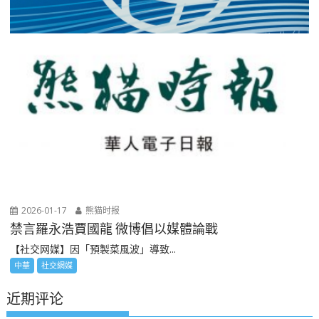
2026-01-17
熊猫时报
禁言羅永浩賈國龍 微博倡以媒體論戰
【社交网媒】因「預製菜風波」導致...
中華
社交網媒
近期评论