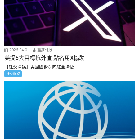
2026-04-01
熊猫时报
美提5大目標抗外宣 點名用X協助
【社交网媒】美國國務院向駐全球使...
社交網媒