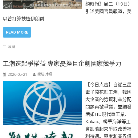
約時報》周二（19日）
引述美國官員報道，美
以曾打算扶植伊朗前…
READ MORE
政局
工潮迭起爭權益 專家憂挫巨企削國家競爭力
2026-05-21
熊猫时报
【今日点击】自從三星
電子鬧花紅工潮，韓國
大企業的勞資利益分配
問題再掀爭議，並觸發
諸如HD現代重工業、
Kakao、韓華海洋等工
會跟隨起來爭取改善福
利待遇。專家和業界俱