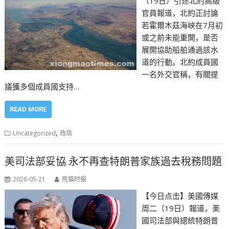
（19日）引述北約高級
官員報道，北約正討論
若霍爾木茲海峽在7月初
或之前未能重開，是否
展開協助船舶通過該水
道的行動。北約成員國
一名外交官稱，有關提
議獲多個成員國支持…
READ MORE
,
Uncategorized
政局
美司法部妥協 永不再查特朗普家族過去稅務問題
2026-05-21
熊猫时报
【今日点击】美國傳媒
周二（19日）報道，美
國司法部與總統特朗普