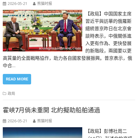
2026-05-21
熊猫时报
【政局】中国国家主席
習近平與訪華的俄羅斯
總統普京昨日在北京會
談時表示，中俄關係進
入更有作為、更快發展
的新階段，兩國要以更
高質量的全面戰略協作，助力各自國家發展振興。普京表示，俄
中合…
READ MORE
政局
霍峽7月倘未重開 北約擬助船舶通過
2026-05-21
熊猫时报
【政局】彭博社周二