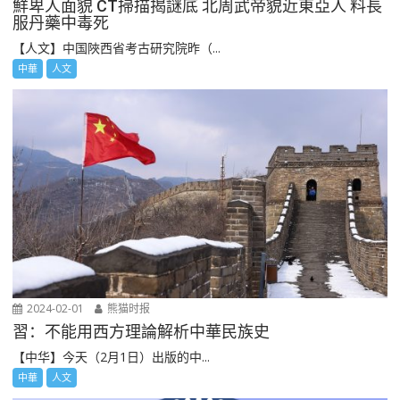
鮮卑人面貌 CT掃描揭謎底 北周武帝貌近東亞人 料長
服丹藥中毒死
【人文】中国陜西省考古研究院昨（...
中華
人文
2024-02-01
熊猫时报
習：不能用西方理論解析中華民族史
【中华】今天（2月1日）出版的中...
中華
人文