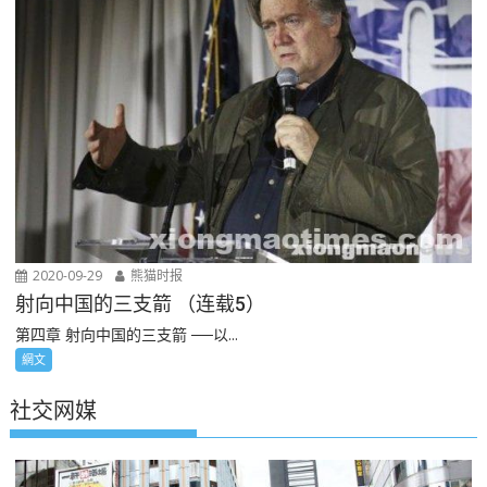
2020-09-29
熊猫时报
射向中国的三支箭 （连载5）
第四章 射向中国的三支箭 ──以...
網文
社交网媒